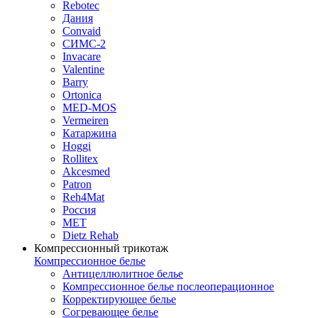
Rebotec
Дания
Convaid
СИМС-2
Invacare
Valentine
Barry
Ortonica
MED-MOS
Vermeiren
Катаржина
Hoggi
Rollitex
Akcesmed
Patron
Reh4Mat
Россия
МЕТ
Dietz Rehab
Компрессионный трикотаж
Компрессионное белье
Антицеллюлитное белье
Компрессионное белье послеоперационное
Корректирующее белье
Согревающее белье