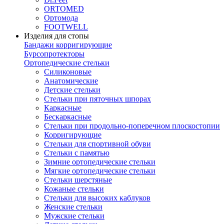
ORTOMED
Ортомода
FOOTWELL
Изделия для стопы
Бандажи корригирующие
Бурсопротекторы
Ортопедические стельки
Силиконовые
Анатомические
Детские стельки
Стельки при пяточных шпорах
Каркасные
Бескаркасные
Стельки при продольно-поперечном плоскостопии
Корригирующие
Стельки для спортивной обуви
Стельки с памятью
Зимние ортопедические стельки
Мягкие ортопедические стельки
Стельки шерстяные
Кожаные стельки
Стельки для высоких каблуков
Женские стельки
Мужские стельки