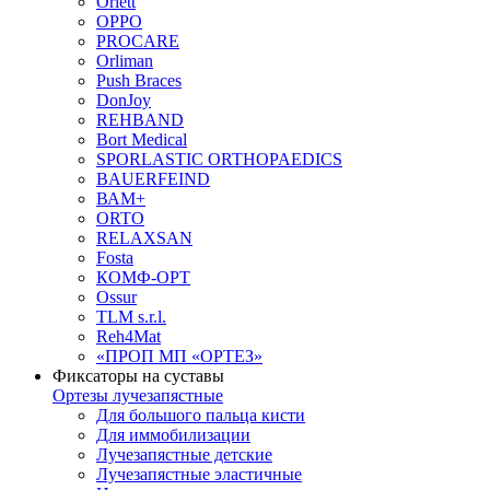
Orlett
OPPO
PROCARE
Orliman
Push Braces
DonJoy
REHBAND
Bort Medical
SPORLASTIC ORTHOPAEDICS
BAUERFEIND
ВАМ+
ORTO
RELAXSAN
Fosta
КОМФ-ОРТ
Ossur
TLM s.r.l.
Reh4Mat
«ПРОП МП «ОРТЕЗ»
Фиксаторы на суставы
Ортезы лучезапястные
Для большого пальца кисти
Для иммобилизации
Лучезапястные детские
Лучезапястные эластичные