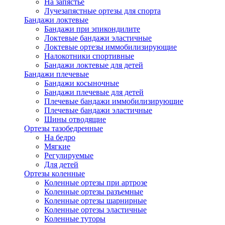
На запястье
Лучезапястные ортезы для спорта
Бандажи локтевые
Бандажи при эпикондилите
Локтевые бандажи эластичные
Локтевые ортезы иммобилизирующие
Налокотники спортивные
Бандажи локтевые для детей
Бандажи плечевые
Бандажи косыночные
Бандажи плечевые для детей
Плечевые бандажи иммобилизирующие
Плечевые бандажи эластичные
Шины отводящие
Ортезы тазобедренные
На бедро
Мягкие
Регулируемые
Для детей
Ортезы коленные
Коленные ортезы при артрозе
Коленные ортезы разъемные
Коленные ортезы шарнирные
Коленные ортезы эластичные
Коленные туторы