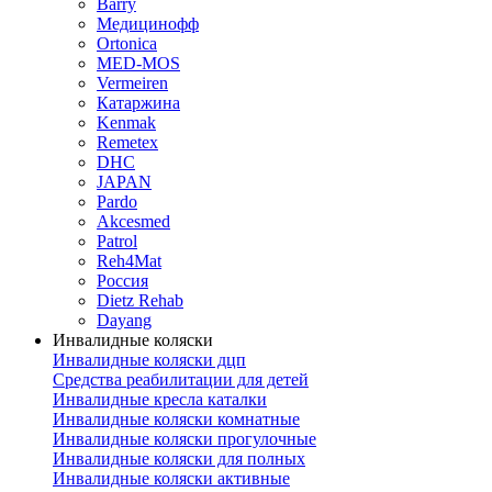
Barry
Медицинофф
Ortonica
MED-MOS
Vermeiren
Катаржина
Kenmak
Remetex
DHC
JAPAN
Pardo
Akcesmed
Patrol
Reh4Mat
Россия
Dietz Rehab
Dayang
Инвалидные коляски
Инвалидные коляски дцп
Средства реабилитации для детей
Инвалидные кресла каталки
Инвалидные коляски комнатные
Инвалидные коляски прогулочные
Инвалидные коляски для полных
Инвалидные коляски активные