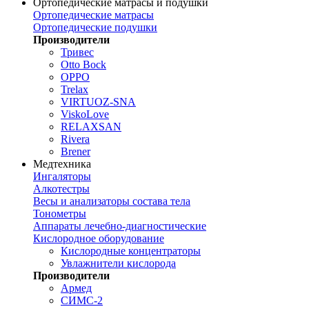
Ортопедические матрасы и подушки
Ортопедические матрасы
Ортопедические подушки
Производители
Тривес
Otto Bock
OPPO
Trelax
VIRTUOZ-SNA
ViskoLove
RELAXSAN
Rivera
Brener
Медтехника
Ингаляторы
Алкотестры
Весы и анализаторы состава тела
Тонометры
Аппараты лечебно-диагностические
Кислородное оборудование
Кислородные концентраторы
Увлажнители кислорода
Производители
Армед
СИМС-2