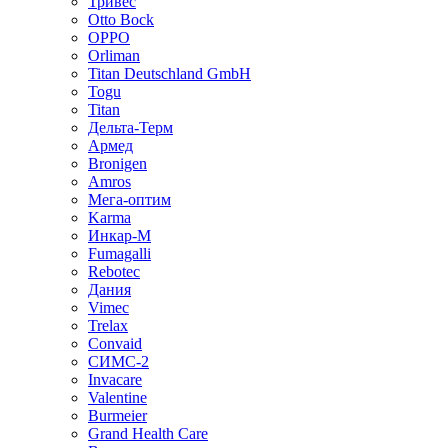
Тривес
Otto Bock
OPPO
Orliman
Titan Deutschland GmbH
Togu
Titan
Дельта-Терм
Армед
Bronigen
Amros
Мега-оптим
Karma
Инкар-М
Fumagalli
Rebotec
Дания
Vimec
Trelax
Convaid
СИМС-2
Invacare
Valentine
Burmeier
Grand Health Care