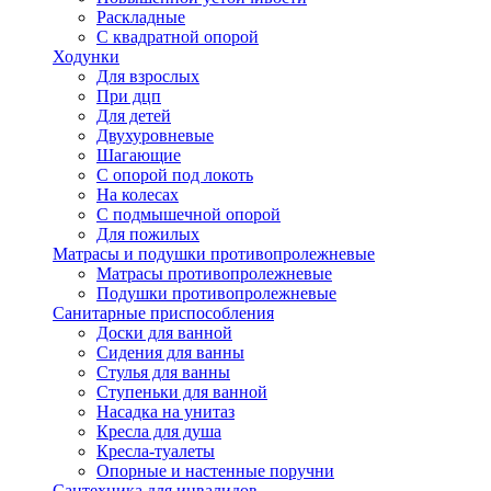
Раскладные
С квадратной опорой
Ходунки
Для взрослых
При дцп
Для детей
Двухуровневые
Шагающие
С опорой под локоть
На колесах
С подмышечной опорой
Для пожилых
Матрасы и подушки противопролежневые
Матрасы противопролежневые
Подушки противопролежневые
Санитарные приспособления
Доски для ванной
Сидения для ванны
Стулья для ванны
Ступеньки для ванной
Насадка на унитаз
Кресла для душа
Кресла-туалеты
Опорные и настенные поручни
Сантехника для инвалидов