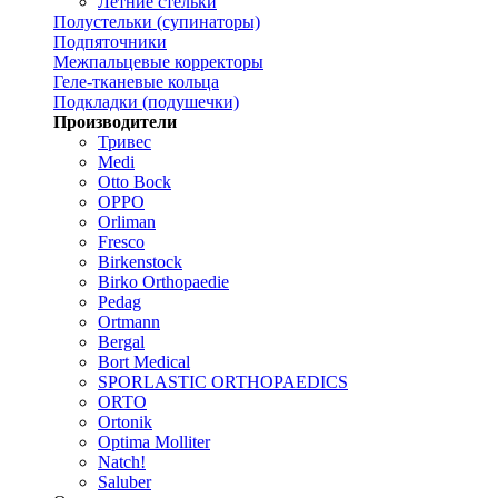
Летние стельки
Полустельки (супинаторы)
Подпяточники
Межпальцевые корректоры
Геле-тканевые кольца
Подкладки (подушечки)
Производители
Тривес
Medi
Otto Bock
OPPO
Orliman
Fresco
Birkenstock
Birko Orthopaedie
Pedag
Ortmann
Bergal
Bort Medical
SPORLASTIC ORTHOPAEDICS
ORTO
Ortonik
Optima Molliter
Natch!
Saluber