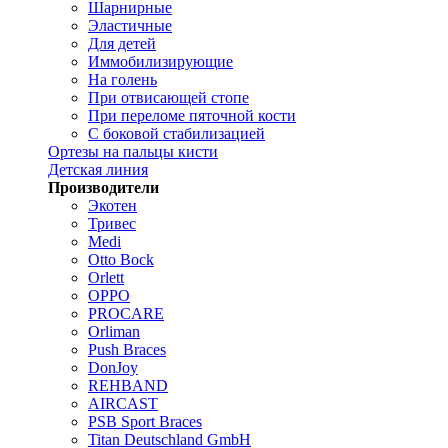
Шарнирные
Эластичные
Для детей
Иммобилизирующие
На голень
При отвисающей стопе
При переломе пяточной кости
С боковой стабилизацией
Ортезы на пальцы кисти
Детская линия
Производители
Экотен
Тривес
Medi
Otto Bock
Orlett
OPPO
PROCARE
Orliman
Push Braces
DonJoy
REHBAND
AIRCAST
PSB Sport Braces
Titan Deutschland GmbH