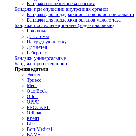
Бандажи после кесарева сечения
Бандажи при опущении внутренних органов
Бандажи для поддержки органов брюшной области
Бандажи для поддержки органов малого таза
Бандажи послеоперационные (абдоминальные)
Брюшные
Для стомы
На грудную клетку
Для детей
Реберные
Бандажи универсальные
Бандажи при остеопорозе
Производители
Экотен
Тривес
Medi
Otto Bock
Orlett
OPPO
PROCARE
Orliman
Крейт
Bliss
Bort Medical
ВАМ+