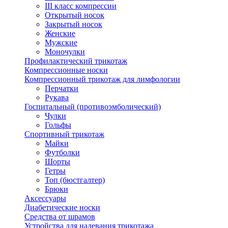
III класс компрессии
Открытый носок
Закрытый носок
Женские
Мужские
Моночулки
Профилактический трикотаж
Компрессионные носки
Компрессионный трикотаж для лимфологии
Перчатки
Рукава
Госпитальный (противоэмболический)
Чулки
Гольфы
Спортивный трикотаж
Майки
Футболки
Шорты
Гетры
Топ (бюстгалтер)
Брюки
Аксессуары
Диабетические носки
Средства от шрамов
Устройства для надевания трикотажа