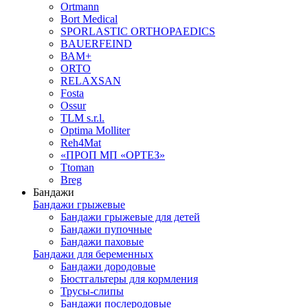
Ortmann
Bort Medical
SPORLASTIC ORTHOPAEDICS
BAUERFEIND
ВАМ+
ORTO
RELAXSAN
Fosta
Ossur
TLM s.r.l.
Optima Molliter
Reh4Mat
«ПРОП МП «ОРТЕЗ»
Ttoman
Breg
Бандажи
Бандажи грыжевые
Бандажи грыжевые для детей
Бандажи пупочные
Бандажи паховые
Бандажи для беременных
Бандажи дородовые
Бюстгальтеры для кормления
Трусы-слипы
Бандажи послеродовые