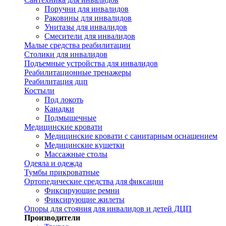
Поручни для инвалидов
Раковины для инвалидов
Унитазы для инвалидов
Смесители для инвалидов
Малые средства реабилитации
Столики для инвалидов
Подъемные устройства для инвалидов
Реабилитационные тренажеры
Реабилитация дцп
Костыли
Под локоть
Канадки
Подмышечные
Медицинские кровати
Медицинские кровати с санитарным оснащением
Медицинские кушетки
Массажные столы
Одеяла и одежда
Тумбы прикроватные
Ортопедические средства для фиксации
Фиксирующие ремни
Фиксирующие жилеты
Опоры для стояния для инвалидов и детей ДЦП
Производители