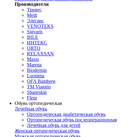
Производители
Тривес
Medi
Элеганс
VENOTEKS
Sigvaris
IHLE
ИНТЕКС
ORTO
RELAXSAN
Maxis
Marena
Biodermis
Luomma
OFA Bamberg
TM Viaggio
Shapeskin
Fleur
Обувь ортопедическая
Лечебная обувь
Ортопедическая диабетическая обувь
Ортопедическая обувь послеоперационная
Лечебная обувь для детей
Женская ортопедическая обувь
Мужская ортопедическая обувь