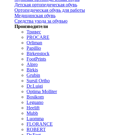
Детская ортопедическая обувь
Ортопедическая обувь для работы
Медицинская обувь
Средства ухода за обувью
Производители
Тривес
PROCARE
Orliman
Papillio
Birkenstock
FootPrints
Alpro
Birkis
Grubin
Sursil Ortho
Dr.Luigi
Optima Molliter
Bosikom
Leguano
Heelift
Mubb
Luomma
FLORANCE
ROBERT
Dr.Feet