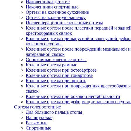
Наколенники детские
Наколенники спортивные
Ортезы на коленное сухожилие
Ортезы на коленную чашечку
Послеоперационные коленные ортезы
Коленные ортезы после пластики передней и задне
крестообразных связок
Коленные ортезы при варусной и вальгусной дефо
коленного сустава
Коленные ортезы после повреждений медиальной и
латеральной связок
Спортивные коленные ортезы
Коленные ортезы рамные
Коленные ортезы при остеоартрозе
Коленные ортезы при гонартрозе
Коленные ортезы при артрите
Коленные ортезы при повреждениях крестообразны
связок
Коленные ортезы при боковой нестабильности
Коленные ортезы при деформации коленного суста
Ортезы голеностопные
Для большого пальца стопы
На шнуровке
Разъемные
Спортивные