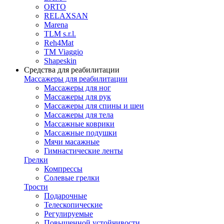
ORTO
RELAXSAN
Marena
TLM s.r.l.
Reh4Mat
TM Viaggio
Shapeskin
Средства для реабилитации
Массажеры для реабилитации
Массажеры для ног
Массажеры для рук
Массажеры для спины и шеи
Массажеры для тела
Массажные коврики
Массажные подушки
Мячи масажные
Гимнастические ленты
Грелки
Компрессы
Солевые грелки
Трости
Подарочные
Телескопические
Регулируемые
Повышенной устойчивости