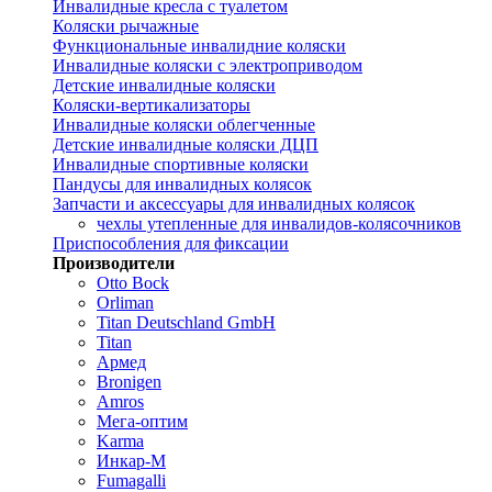
Инвалидные кресла с туалетом
Коляски рычажные
Функциональные инвалидние коляски
Инвалидные коляски с электроприводом
Детские инвалидные коляски
Коляски-вертикализаторы
Инвалидные коляски облегченные
Детские инвалидные коляски ДЦП
Инвалидные спортивные коляски
Пандусы для инвалидных колясок
Запчасти и аксессуары для инвалидных колясок
чехлы утепленные для инвалидов-колясочников
Приспособления для фиксации
Производители
Otto Bock
Orliman
Titan Deutschland GmbH
Titan
Армед
Bronigen
Amros
Мега-оптим
Karma
Инкар-М
Fumagalli