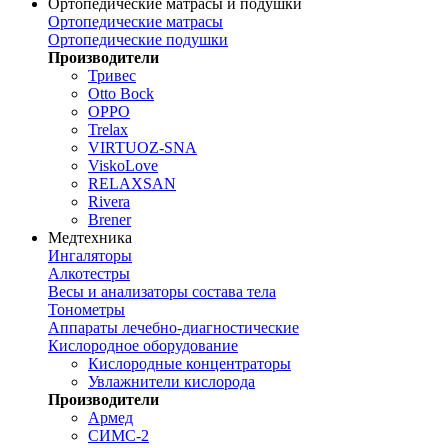
Ортопедические матрасы и подушки
Ортопедические матрасы
Ортопедические подушки
Производители
Тривес
Otto Bock
OPPO
Trelax
VIRTUOZ-SNA
ViskoLove
RELAXSAN
Rivera
Brener
Медтехника
Ингаляторы
Алкотестры
Весы и анализаторы состава тела
Тонометры
Аппараты лечебно-диагностические
Кислородное оборудование
Кислородные концентраторы
Увлажнители кислорода
Производители
Армед
СИМС-2