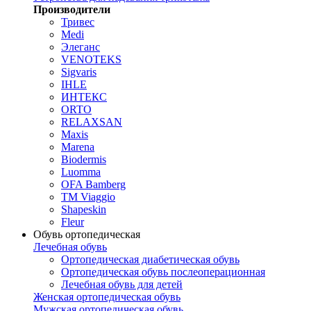
Производители
Тривес
Medi
Элеганс
VENOTEKS
Sigvaris
IHLE
ИНТЕКС
ORTO
RELAXSAN
Maxis
Marena
Biodermis
Luomma
OFA Bamberg
TM Viaggio
Shapeskin
Fleur
Обувь ортопедическая
Лечебная обувь
Ортопедическая диабетическая обувь
Ортопедическая обувь послеоперационная
Лечебная обувь для детей
Женская ортопедическая обувь
Мужская ортопедическая обувь