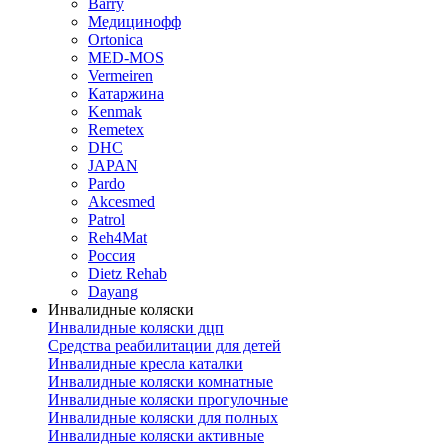
Barry
Медицинофф
Ortonica
MED-MOS
Vermeiren
Катаржина
Kenmak
Remetex
DHC
JAPAN
Pardo
Akcesmed
Patrol
Reh4Mat
Россия
Dietz Rehab
Dayang
Инвалидные коляски
Инвалидные коляски дцп
Средства реабилитации для детей
Инвалидные кресла каталки
Инвалидные коляски комнатные
Инвалидные коляски прогулочные
Инвалидные коляски для полных
Инвалидные коляски активные