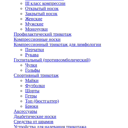
III класс компрессии
Открытый носок
Закрытый носок
Женские
Мужские
Моночулки
Профилактический трикотаж
Компрессионные носки
Компрессионный трикотаж для лимфологии
Перчатки
Рукава
Госпитальный (противоэмболический)
Чулки
Гольфы
Спортивный трикотаж
Майки
Футболки
Шорты
Гетры
Топ (бюстгалтер)
Брюки
Аксессуары
Диабетические носки
Средства от шрамов
Устройства для надевания трикотажа