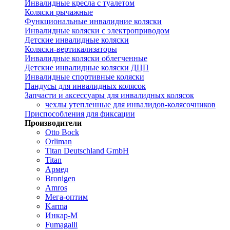
Инвалидные кресла с туалетом
Коляски рычажные
Функциональные инвалидние коляски
Инвалидные коляски с электроприводом
Детские инвалидные коляски
Коляски-вертикализаторы
Инвалидные коляски облегченные
Детские инвалидные коляски ДЦП
Инвалидные спортивные коляски
Пандусы для инвалидных колясок
Запчасти и аксессуары для инвалидных колясок
чехлы утепленные для инвалидов-колясочников
Приспособления для фиксации
Производители
Otto Bock
Orliman
Titan Deutschland GmbH
Titan
Армед
Bronigen
Amros
Мега-оптим
Karma
Инкар-М
Fumagalli