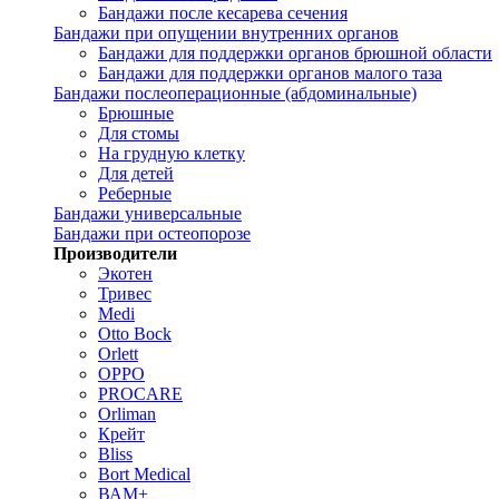
Бандажи после кесарева сечения
Бандажи при опущении внутренних органов
Бандажи для поддержки органов брюшной области
Бандажи для поддержки органов малого таза
Бандажи послеоперационные (абдоминальные)
Брюшные
Для стомы
На грудную клетку
Для детей
Реберные
Бандажи универсальные
Бандажи при остеопорозе
Производители
Экотен
Тривес
Medi
Otto Bock
Orlett
OPPO
PROCARE
Orliman
Крейт
Bliss
Bort Medical
ВАМ+