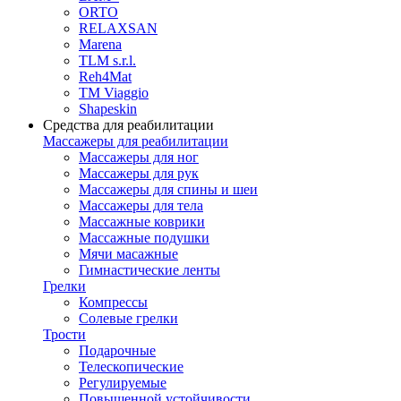
ORTO
RELAXSAN
Marena
TLM s.r.l.
Reh4Mat
TM Viaggio
Shapeskin
Средства для реабилитации
Массажеры для реабилитации
Массажеры для ног
Массажеры для рук
Массажеры для спины и шеи
Массажеры для тела
Массажные коврики
Массажные подушки
Мячи масажные
Гимнастические ленты
Грелки
Компрессы
Солевые грелки
Трости
Подарочные
Телескопические
Регулируемые
Повышенной устойчивости