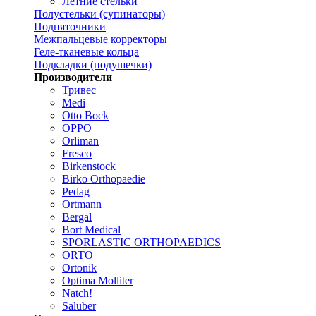
Летние стельки
Полустельки (супинаторы)
Подпяточники
Межпальцевые корректоры
Геле-тканевые кольца
Подкладки (подушечки)
Производители
Тривес
Medi
Otto Bock
OPPO
Orliman
Fresco
Birkenstock
Birko Orthopaedie
Pedag
Ortmann
Bergal
Bort Medical
SPORLASTIC ORTHOPAEDICS
ORTO
Ortonik
Optima Molliter
Natch!
Saluber