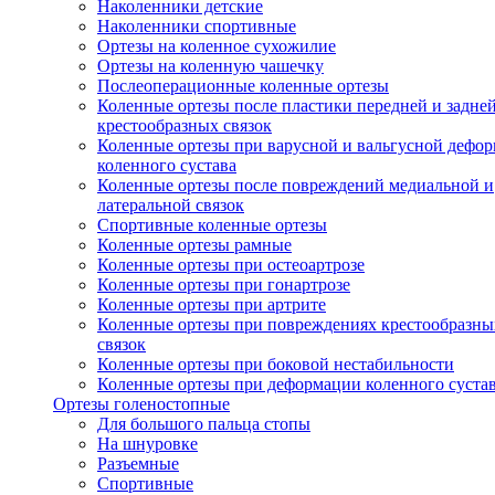
Наколенники детские
Наколенники спортивные
Ортезы на коленное сухожилие
Ортезы на коленную чашечку
Послеоперационные коленные ортезы
Коленные ортезы после пластики передней и задне
крестообразных связок
Коленные ортезы при варусной и вальгусной дефо
коленного сустава
Коленные ортезы после повреждений медиальной и
латеральной связок
Спортивные коленные ортезы
Коленные ортезы рамные
Коленные ортезы при остеоартрозе
Коленные ортезы при гонартрозе
Коленные ортезы при артрите
Коленные ортезы при повреждениях крестообразны
связок
Коленные ортезы при боковой нестабильности
Коленные ортезы при деформации коленного суста
Ортезы голеностопные
Для большого пальца стопы
На шнуровке
Разъемные
Спортивные