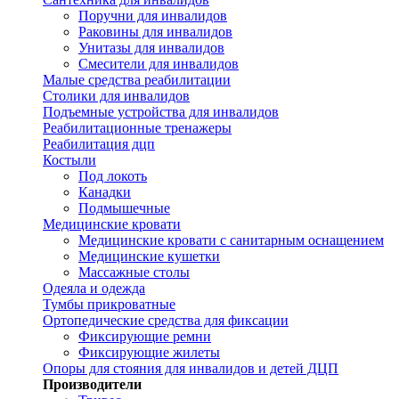
Поручни для инвалидов
Раковины для инвалидов
Унитазы для инвалидов
Смесители для инвалидов
Малые средства реабилитации
Столики для инвалидов
Подъемные устройства для инвалидов
Реабилитационные тренажеры
Реабилитация дцп
Костыли
Под локоть
Канадки
Подмышечные
Медицинские кровати
Медицинские кровати с санитарным оснащением
Медицинские кушетки
Массажные столы
Одеяла и одежда
Тумбы прикроватные
Ортопедические средства для фиксации
Фиксирующие ремни
Фиксирующие жилеты
Опоры для стояния для инвалидов и детей ДЦП
Производители