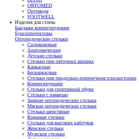
ORTOMED
Ортомода
FOOTWELL
Изделия для стопы
Бандажи корригирующие
Бурсопротекторы
Ортопедические стельки
Силиконовые
Анатомические
Детские стельки
Стельки при пяточных шпорах
Каркасные
Бескаркасные
Стельки при продольно-поперечном плоскостопии
Корригирующие
Стельки для спортивной обуви
Стельки с памятью
Зимние ортопедические стельки
Мягкие ортопедические стельки
Стельки шерстяные
Кожаные стельки
Стельки для высоких каблуков
Женские стельки
Мужские стельки