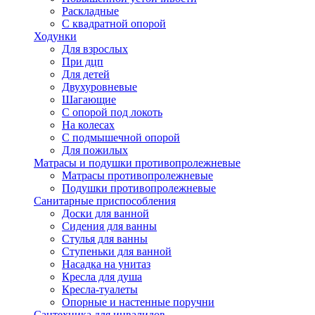
Раскладные
С квадратной опорой
Ходунки
Для взрослых
При дцп
Для детей
Двухуровневые
Шагающие
С опорой под локоть
На колесах
С подмышечной опорой
Для пожилых
Матрасы и подушки противопролежневые
Матрасы противопролежневые
Подушки противопролежневые
Санитарные приспособления
Доски для ванной
Сидения для ванны
Стулья для ванны
Ступеньки для ванной
Насадка на унитаз
Кресла для душа
Кресла-туалеты
Опорные и настенные поручни
Сантехника для инвалидов