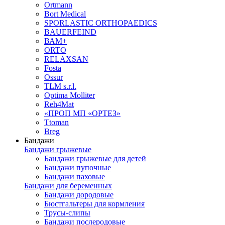
Ortmann
Bort Medical
SPORLASTIC ORTHOPAEDICS
BAUERFEIND
ВАМ+
ORTO
RELAXSAN
Fosta
Ossur
TLM s.r.l.
Optima Molliter
Reh4Mat
«ПРОП МП «ОРТЕЗ»
Ttoman
Breg
Бандажи
Бандажи грыжевые
Бандажи грыжевые для детей
Бандажи пупочные
Бандажи паховые
Бандажи для беременных
Бандажи дородовые
Бюстгальтеры для кормления
Трусы-слипы
Бандажи послеродовые