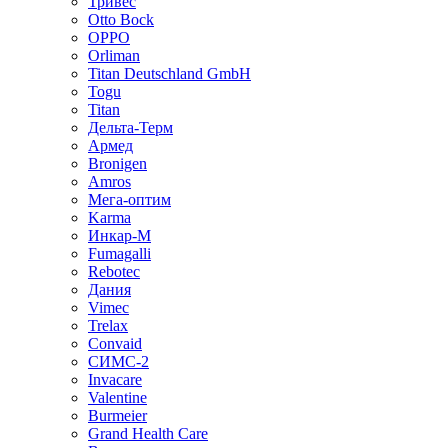
Тривес
Otto Bock
OPPO
Orliman
Titan Deutschland GmbH
Togu
Titan
Дельта-Терм
Армед
Bronigen
Amros
Мега-оптим
Karma
Инкар-М
Fumagalli
Rebotec
Дания
Vimec
Trelax
Convaid
СИМС-2
Invacare
Valentine
Burmeier
Grand Health Care