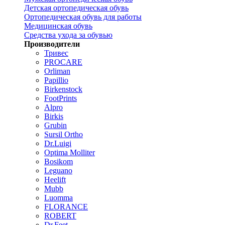
Детская ортопедическая обувь
Ортопедическая обувь для работы
Медицинская обувь
Средства ухода за обувью
Производители
Тривес
PROCARE
Orliman
Papillio
Birkenstock
FootPrints
Alpro
Birkis
Grubin
Sursil Ortho
Dr.Luigi
Optima Molliter
Bosikom
Leguano
Heelift
Mubb
Luomma
FLORANCE
ROBERT
Dr.Feet