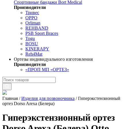
Спортивные бандажи Bort Medical
Производители
Тривес
OPPO
Orliman
REHBAND
PSB Sport Braces
Togu
BOSU
KINERAPY
Reh4Mat
Ортезы индивидуального изготовления
Производители
«ПРОП МП «ОРТЕЗ»
Главная
/
Изделия для позвоночника
/
Гиперэкстензионный
ортез Dorso Arexa (Белера)
Гиперэкстензионный ортез
Dorso Arexa (Белера) Otto