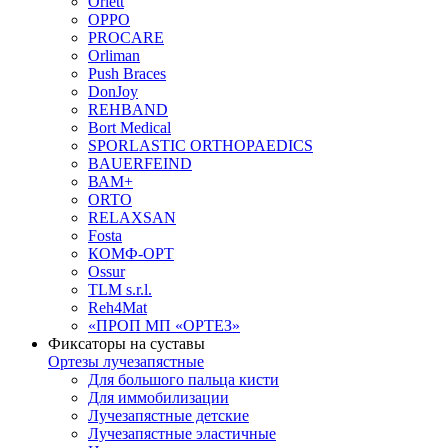
Orlett
OPPO
PROCARE
Orliman
Push Braces
DonJoy
REHBAND
Bort Medical
SPORLASTIC ORTHOPAEDICS
BAUERFEIND
ВАМ+
ORTO
RELAXSAN
Fosta
КОМФ-ОРТ
Ossur
TLM s.r.l.
Reh4Mat
«ПРОП МП «ОРТЕЗ»
Фиксаторы на суставы
Ортезы лучезапястные
Для большого пальца кисти
Для иммобилизации
Лучезапястные детские
Лучезапястные эластичные