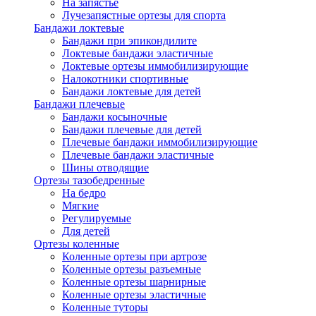
На запястье
Лучезапястные ортезы для спорта
Бандажи локтевые
Бандажи при эпикондилите
Локтевые бандажи эластичные
Локтевые ортезы иммобилизирующие
Налокотники спортивные
Бандажи локтевые для детей
Бандажи плечевые
Бандажи косыночные
Бандажи плечевые для детей
Плечевые бандажи иммобилизирующие
Плечевые бандажи эластичные
Шины отводящие
Ортезы тазобедренные
На бедро
Мягкие
Регулируемые
Для детей
Ортезы коленные
Коленные ортезы при артрозе
Коленные ортезы разъемные
Коленные ортезы шарнирные
Коленные ортезы эластичные
Коленные туторы