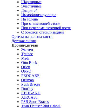
Шарнирные
Эластичные
Для детей
Иммобилизирующие
На голень
При отвисающей стопе
При переломе пяточной кости
С боковой стабилизацией
Ортезы на пальцы кисти
Детская линия
Производители
Экотен
Тривес
Medi
Otto Bock
Orlett
OPPO
PROCARE
Orliman
Push Braces
DonJoy
REHBAND
AIRCAST
PSB Sport Braces
Titan Deutschland GmbH