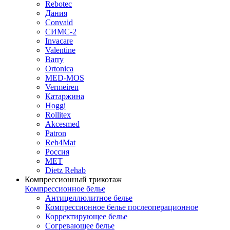
Rebotec
Дания
Convaid
СИМС-2
Invacare
Valentine
Barry
Ortonica
MED-MOS
Vermeiren
Катаржина
Hoggi
Rollitex
Akcesmed
Patron
Reh4Mat
Россия
МЕТ
Dietz Rehab
Компрессионный трикотаж
Компрессионное белье
Антицеллюлитное белье
Компрессионное белье послеоперационное
Корректирующее белье
Согревающее белье