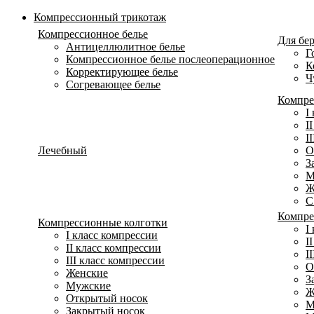
Компрессионный трикотаж
Компрессионное белье
Для бе
Антицеллюлитное белье
Г
Компрессионное белье послеоперационное
К
Корректирующее белье
Ч
Согревающее белье
Компре
I
I
I
Лечебный
О
З
М
Ж
С
Компре
Компрессионные колготки
I
I класс компрессии
I
II класс компрессии
I
III класс компрессии
О
Женские
З
Мужские
Ж
Открытый носок
М
Закрытый носок