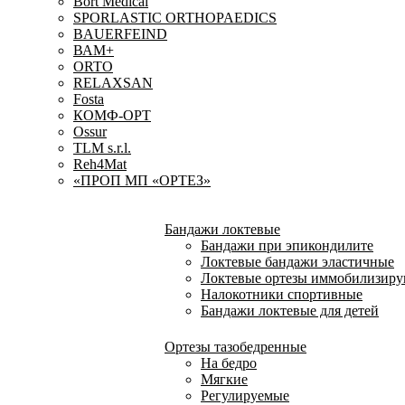
Bort Medical
SPORLASTIC ORTHOPAEDICS
BAUERFEIND
ВАМ+
ORTO
RELAXSAN
Fosta
КОМФ-ОРТ
Ossur
TLM s.r.l.
Reh4Mat
«ПРОП МП «ОРТЕЗ»
Бандажи локтевые
Бандажи при эпикондилите
Локтевые бандажи эластичные
Локтевые ортезы иммобилизир
Налокотники спортивные
Бандажи локтевые для детей
Ортезы тазобедренные
На бедро
Мягкие
Регулируемые