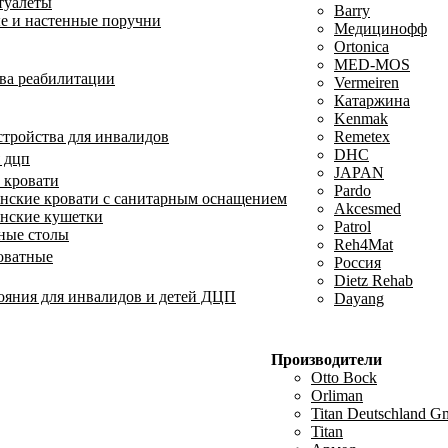
туалеты
Barry
е и настенные поручни
Медицинофф
Ortonica
MED-MOS
ва реабилитации
Vermeiren
Катаржина
Kenmak
тройства для инвалидов
Remetex
DHC
 дцп
JAPAN
 кровати
Pardo
ские кровати с санитарным оснащением
Akcesmed
нские кушетки
Patrol
ные столы
Reh4Mat
оватные
Россия
Dietz Rehab
ояния для инвалидов и детей ДЦП
Dayang
Производители
Otto Bock
Orliman
Titan Deutschland 
Titan