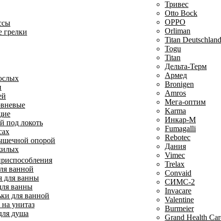
Тривес
Otto Bock
OPPO
ссы
Orliman
 грелки
Titan Deutschla
Togu
Titan
Дельта-Терм
Армед
ослых
Bronigen
п
Amros
ей
Мега-оптим
овневые
Karma
щие
Инкар-М
й под локоть
Fumagalli
сах
Rebotec
ышечной опорой
Дания
жилых
Vimec
приспособления
Trelax
ля ванной
Convaid
 для ванны
СИМС-2
для ванны
Invacare
ки для ванной
Valentine
 на унитаз
Burmeier
для душа
Grand Health Car