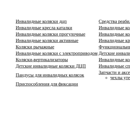
Инвалидные коляски дцп
Средства реаби
Инвалидные кресла каталки
Инвалидные ко
Инвалидные коляски прогулочные
Инвалидные ко
Инвалидные коляски активные
Инвалидные кре
Коляски рычажные
Функциональны
Инвалидные коляски с электроприводом
Детские инвал
Коляски-вертикализаторы
Инвалидные ко
Детские инвалидные коляски ДЦП
Инвалидные сп
Запчасти и акс
Пандусы для инвалидных колясок
чехлы ут
Приспособления для фиксации