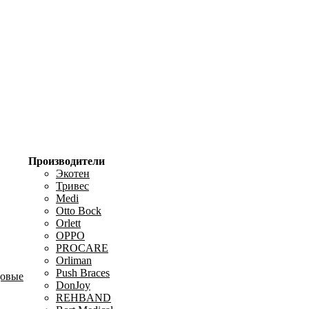
Производители
Экотен
Тривес
Medi
Otto Bock
Orlett
OPPO
PROCARE
Orliman
Push Braces
цовые
DonJoy
REHBAND