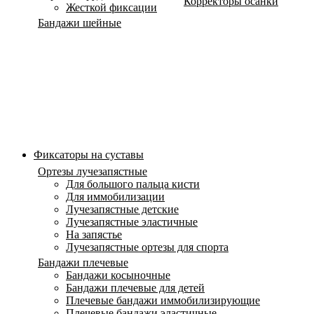
Корректоры осанки
Жесткой фиксации
Бандажи шейные
Фиксаторы на суставы
Ортезы лучезапястные
Для большого пальца кисти
Для иммобилизации
Лучезапястные детские
Лучезапястные эластичные
На запястье
Лучезапястные ортезы для спорта
Бандажи плечевые
Бандажи косыночные
Бандажи плечевые для детей
Плечевые бандажи иммобилизирующие
Плечевые бандажи эластичные