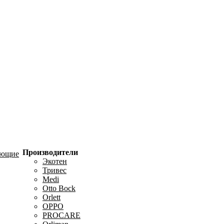
Производители
ующие
Экотен
Тривес
Medi
Otto Bock
Orlett
OPPO
PROCARE