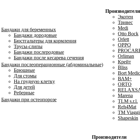
Производители
Экотен
Тривес
Medi
Бандажи для беременных
Otto Bock
Бандажи дородовые
Orlett
Бюстгальтеры для кормления
OPPO
Трусы-слипы
PROCAR
Бандажи послеродовые
Orliman
Бандажи после кесарева сечения
Крейт
Бандажи послеоперационные (абдоминальные)
Bliss
Брюшные
Bort Medic
Для стомы
ВАМ+
На грудную клетку
ORTO
Для детей
RELAXS
Реберные
Marena
Бандажи при остеопорозе
TLM s.r.l.
Reh4Mat
TM Viaggi
Shapeskin
Производители