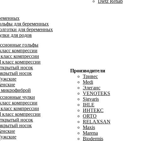
Dietz Rehab
ременных
ольфы для беременных
олготки для беременных
улки для родов
ссионные гольфы
 класс компрессии
I класс компрессии
II класс компрессии
ткрытый носок
Производители
акрытый носок
Тривес
ужские
Medi
енские
Элеганс
 микрофиброй
VENOTEKS
ссионные чулки
Sigvaris
 класс компрессии
IHLE
I класс компрессии
ИНТЕКС
II класс компрессии
ORTO
ткрытый носок
RELAXSAN
акрытый носок
Maxis
енские
Marena
ужские
Biodermis