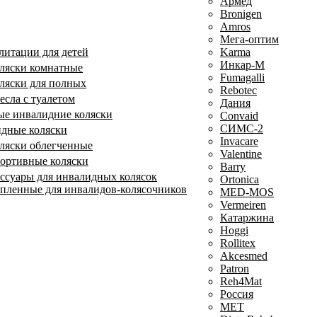
Армед
Bronigen
Amros
Мега-оптим
литации для детей
Karma
Инкар-М
ляски комнатные
Fumagalli
ляски для полных
Rebotec
сла с туалетом
Дания
е инвалидние коляски
Convaid
СИМС-2
идные коляски
Invacare
ляски облегченные
Valentine
ортивные коляски
Barry
ессуары для инвалидных колясок
Ortonica
епленные для инвалидов-колясочников
MED-MOS
Vermeiren
Катаржина
Hoggi
Rollitex
Akcesmed
Patron
Reh4Mat
Россия
МЕТ