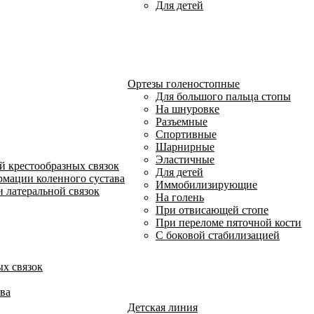
Для детей
Ортезы голеностопные
Для большого пальца стопы
На шнуровке
Разъемные
Спортивные
Шарнирные
Эластичные
й крестообразных связок
Для детей
рмации коленного сустава
Иммобилизирующие
 латеральной связок
На голень
При отвисающей стопе
При переломе пяточной кости
С боковой стабилизацией
х связок
ва
Детская линия