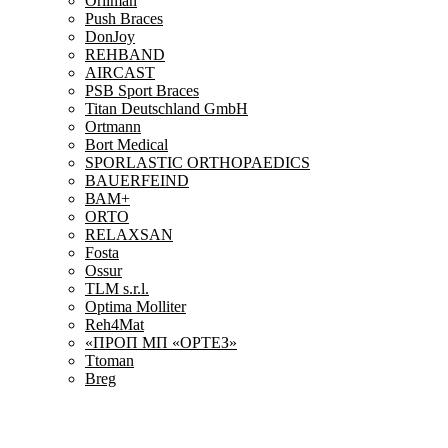
Orliman
Push Braces
DonJoy
REHBAND
AIRCAST
PSB Sport Braces
Titan Deutschland GmbH
Ortmann
Bort Medical
SPORLASTIC ORTHOPAEDICS
BAUERFEIND
ВАМ+
ORTO
RELAXSAN
Fosta
Ossur
TLM s.r.l.
Optima Molliter
Reh4Mat
«ПРОП МП «ОРТЕЗ»
Ttoman
Breg