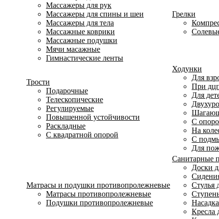
Массажеры для рук
Массажеры для спины и шеи
Грелки
Массажеры для тела
Компре
Массажные коврики
Солевые
Массажные подушки
Мячи масажные
Гимнастические ленты
Ходунки
Для взр
Трости
При дц
Подарочные
Для дет
Телескопические
Двухур
Регулируемые
Шагаю
Повышенной устойчивости
С опоро
Раскладные
На коле
С квадратной опорой
С подм
Для по
Санитарные 
Доски д
Сидения
Матрасы и подушки противопролежневые
Стулья 
Матрасы противопролежневые
Ступень
Подушки противопролежневые
Насадка
Кресла 