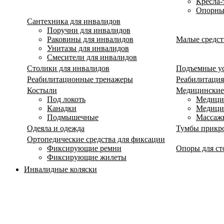
Кресла-
Опорны
Сантехника для инвалидов
Поручни для инвалидов
Раковины для инвалидов
Малые средст
Унитазы для инвалидов
Смесители для инвалидов
Столики для инвалидов
Подъемные ус
Реабилитационные тренажеры
Реабилитация
Костыли
Медицинские
Под локоть
Медицин
Канадки
Медици
Подмышечные
Массаж
Одеяла и одежда
Тумбы прикр
Ортопедические средства для фиксации
Фиксирующие ремни
Опоры для ст
Фиксирующие жилеты
Инвалидные коляски