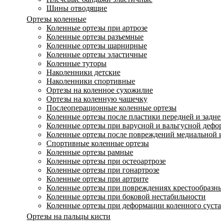
Шины отводящие
Ортезы коленные
Коленные ортезы при артрозе
Коленные ортезы разъемные
Коленные ортезы шарнирные
Коленные ортезы эластичные
Коленные туторы
Наколенники детские
Наколенники спортивные
Ортезы на коленное сухожилие
Ортезы на коленную чашечку
Послеоперационные коленные ортезы
Коленные ортезы после пластики передней и задне
Коленные ортезы при варусной и вальгусной дефо
Коленные ортезы после повреждений медиальной и
Спортивные коленные ортезы
Коленные ортезы рамные
Коленные ортезы при остеоартрозе
Коленные ортезы при гонартрозе
Коленные ортезы при артрите
Коленные ортезы при повреждениях крестообразны
Коленные ортезы при боковой нестабильности
Коленные ортезы при деформации коленного суста
Ортезы на пальцы кисти