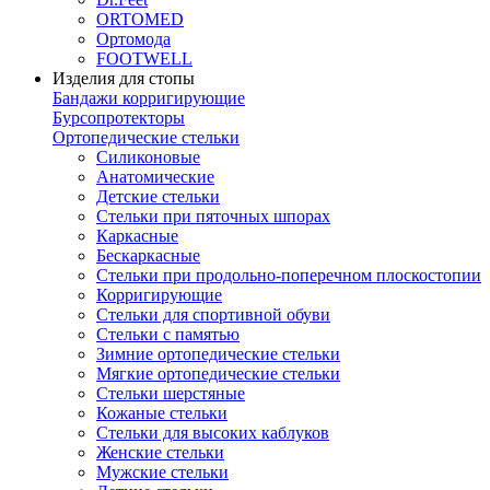
ORTOMED
Ортомода
FOOTWELL
Изделия для стопы
Бандажи корригирующие
Бурсопротекторы
Ортопедические стельки
Силиконовые
Анатомические
Детские стельки
Стельки при пяточных шпорах
Каркасные
Бескаркасные
Стельки при продольно-поперечном плоскостопии
Корригирующие
Стельки для спортивной обуви
Стельки с памятью
Зимние ортопедические стельки
Мягкие ортопедические стельки
Стельки шерстяные
Кожаные стельки
Стельки для высоких каблуков
Женские стельки
Мужские стельки