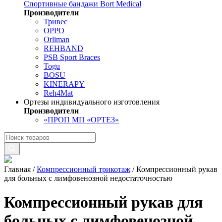
Спортивные бандажи Bort Medical
Производители
Тривес
OPPO
Orliman
REHBAND
PSB Sport Braces
Togu
BOSU
KINERAPY
Reh4Mat
Ортезы индивидуального изготовления
Производители
«ПРОП МП «ОРТЕЗ»
Главная
/
Компрессионный трикотаж
/
Компрессионный рукав
для больных с лимфовенозной недостаточностью
Компрессионный рукав для
больных с лимфовенозной