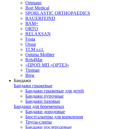
Ortmann
Bort Medical
SPORLASTIC ORTHOPAEDICS
BAUERFEIND
ВАМ+
ORTO
RELAXSAN
Fosta
Ossur
TLM s.r.l.
Optima Molliter
Reh4Mat
«ПРОП МП «ОРТЕЗ»
Ttoman
Breg
Бандажи
Бандажи грыжевые
Бандажи грыжевые для детей
Бандажи пупочные
Бандажи паховые
Бандажи для беременных
Бандажи дородовые
Бюстгальтеры для кормления
Трусы-слипы
Бандажи послеродовые