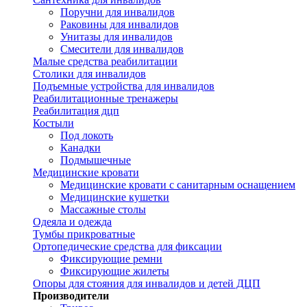
Поручни для инвалидов
Раковины для инвалидов
Унитазы для инвалидов
Смесители для инвалидов
Малые средства реабилитации
Столики для инвалидов
Подъемные устройства для инвалидов
Реабилитационные тренажеры
Реабилитация дцп
Костыли
Под локоть
Канадки
Подмышечные
Медицинские кровати
Медицинские кровати с санитарным оснащением
Медицинские кушетки
Массажные столы
Одеяла и одежда
Тумбы прикроватные
Ортопедические средства для фиксации
Фиксирующие ремни
Фиксирующие жилеты
Опоры для стояния для инвалидов и детей ДЦП
Производители