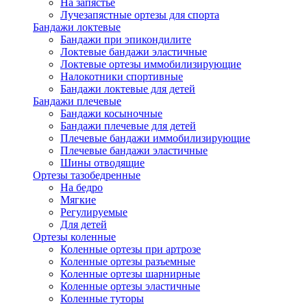
На запястье
Лучезапястные ортезы для спорта
Бандажи локтевые
Бандажи при эпикондилите
Локтевые бандажи эластичные
Локтевые ортезы иммобилизирующие
Налокотники спортивные
Бандажи локтевые для детей
Бандажи плечевые
Бандажи косыночные
Бандажи плечевые для детей
Плечевые бандажи иммобилизирующие
Плечевые бандажи эластичные
Шины отводящие
Ортезы тазобедренные
На бедро
Мягкие
Регулируемые
Для детей
Ортезы коленные
Коленные ортезы при артрозе
Коленные ортезы разъемные
Коленные ортезы шарнирные
Коленные ортезы эластичные
Коленные туторы