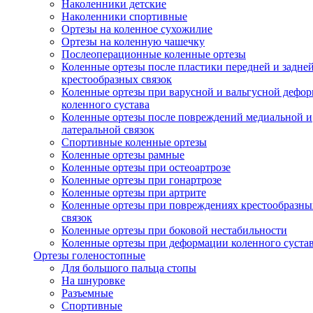
Наколенники детские
Наколенники спортивные
Ортезы на коленное сухожилие
Ортезы на коленную чашечку
Послеоперационные коленные ортезы
Коленные ортезы после пластики передней и задне
крестообразных связок
Коленные ортезы при варусной и вальгусной дефо
коленного сустава
Коленные ортезы после повреждений медиальной и
латеральной связок
Спортивные коленные ортезы
Коленные ортезы рамные
Коленные ортезы при остеоартрозе
Коленные ортезы при гонартрозе
Коленные ортезы при артрите
Коленные ортезы при повреждениях крестообразны
связок
Коленные ортезы при боковой нестабильности
Коленные ортезы при деформации коленного суста
Ортезы голеностопные
Для большого пальца стопы
На шнуровке
Разъемные
Спортивные