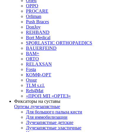
Orlett
OPPO
PROCARE
Orliman
Push Braces
DonJoy
REHBAND
Bort Medical
SPORLASTIC ORTHOPAEDICS
BAUERFEIND
ВАМ+
ORTO
RELAXSAN
Fosta
КОМФ-ОРТ
Ossur
TLM s.r.l.
Reh4Mat
«ПРОП МП «ОРТЕЗ»
Фиксаторы на суставы
Ортезы лучезапястные
Для большого пальца кисти
Для иммобилизации
Лучезапястные детские
Лучезапястные эластичные