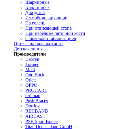
Шарнирные
Эластичные
Для детей
Иммобилизирующие
На голень
При отвисающей стопе
При переломе пяточной кости
С боковой стабилизацией
Ортезы на пальцы кисти
Детская линия
Производители
Экотен
Тривес
Medi
Otto Bock
Orlett
OPPO
PROCARE
Orliman
Push Braces
DonJoy
REHBAND
AIRCAST
PSB Sport Braces
Titan Deutschland GmbH