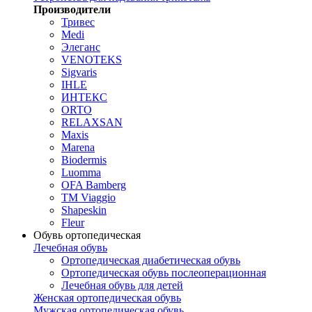
Производители
Тривес
Medi
Элеганс
VENOTEKS
Sigvaris
IHLE
ИНТЕКС
ORTO
RELAXSAN
Maxis
Marena
Biodermis
Luomma
OFA Bamberg
TM Viaggio
Shapeskin
Fleur
Обувь ортопедическая
Лечебная обувь
Ортопедическая диабетическая обувь
Ортопедическая обувь послеоперационная
Лечебная обувь для детей
Женская ортопедическая обувь
Мужская ортопедическая обувь