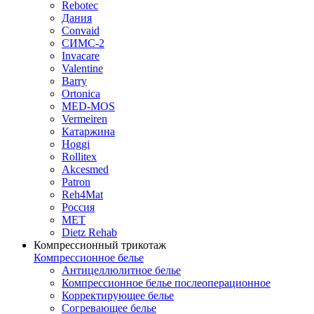
Rebotec
Дания
Convaid
СИМС-2
Invacare
Valentine
Barry
Ortonica
MED-MOS
Vermeiren
Катаржина
Hoggi
Rollitex
Akcesmed
Patron
Reh4Mat
Россия
МЕТ
Dietz Rehab
Компрессионный трикотаж
Компрессионное белье
Антицеллюлитное белье
Компрессионное белье послеоперационное
Корректирующее белье
Согревающее белье