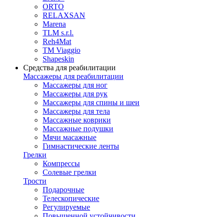
ORTO
RELAXSAN
Marena
TLM s.r.l.
Reh4Mat
TM Viaggio
Shapeskin
Средства для реабилитации
Массажеры для реабилитации
Массажеры для ног
Массажеры для рук
Массажеры для спины и шеи
Массажеры для тела
Массажные коврики
Массажные подушки
Мячи масажные
Гимнастические ленты
Грелки
Компрессы
Солевые грелки
Трости
Подарочные
Телескопические
Регулируемые
Повышенной устойчивости