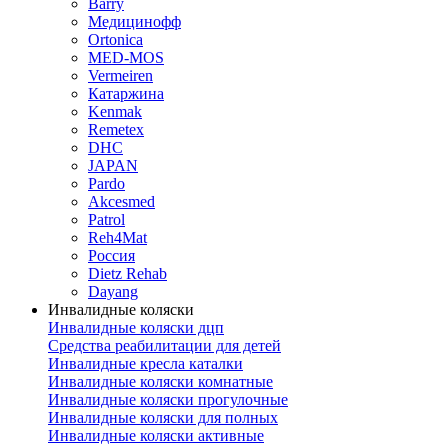
Barry
Медицинофф
Ortonica
MED-MOS
Vermeiren
Катаржина
Kenmak
Remetex
DHC
JAPAN
Pardo
Akcesmed
Patrol
Reh4Mat
Россия
Dietz Rehab
Dayang
Инвалидные коляски
Инвалидные коляски дцп
Средства реабилитации для детей
Инвалидные кресла каталки
Инвалидные коляски комнатные
Инвалидные коляски прогулочные
Инвалидные коляски для полных
Инвалидные коляски активные