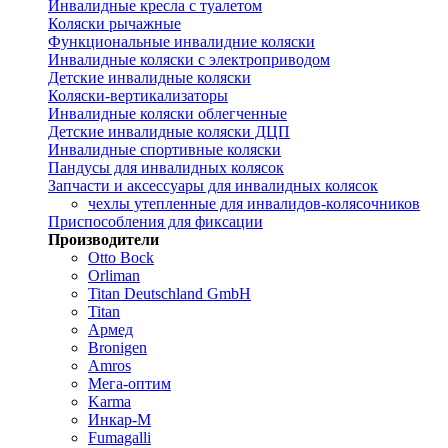
Инвалидные кресла с туалетом
Коляски рычажные
Функциональные инвалидние коляски
Инвалидные коляски с электроприводом
Детские инвалидные коляски
Коляски-вертикализаторы
Инвалидные коляски облегченные
Детские инвалидные коляски ДЦП
Инвалидные спортивные коляски
Пандусы для инвалидных колясок
Запчасти и аксессуары для инвалидных колясок
чехлы утепленные для инвалидов-колясочников
Приспособления для фиксации
Производители
Otto Bock
Orliman
Titan Deutschland GmbH
Titan
Армед
Bronigen
Amros
Мега-оптим
Karma
Инкар-М
Fumagalli