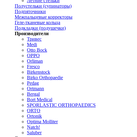
Летние стельки
Полустельки (супинаторы)
Подпяточники
Межпальцевые корректоры
Геле-тканевые кольца
Подкладки (подушечки)
Производители
Тривес
Medi
Otto Bock
OPPO
Orliman
Fresco
Birkenstock
Birko Orthopaedie
Pedag
Ortmann
Bergal
Bort Medical
SPORLASTIC ORTHOPAEDICS
ORTO
Ortonik
Optima Molliter
Natch!
Saluber