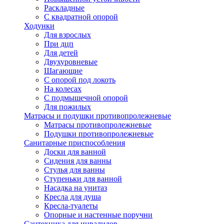
Раскладные
С квадратной опорой
Ходунки
Для взрослых
При дцп
Для детей
Двухуровневые
Шагающие
С опорой под локоть
На колесах
С подмышечной опорой
Для пожилых
Матрасы и подушки противопролежневые
Матрасы противопролежневые
Подушки противопролежневые
Санитарные приспособления
Доски для ванной
Сидения для ванны
Стулья для ванны
Ступеньки для ванной
Насадка на унитаз
Кресла для душа
Кресла-туалеты
Опорные и настенные поручни
Сантехника для инвалидов