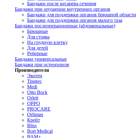
Бандажи после кесарева сечения
Бандажи при опущении внутренних органов
Бандажи для поддержки органов брюшной области
Бандажи для поддержки органов малого таза
Бандажи послеоперационные (абдоминальные)
Брюшные
Для стомы
На грудную клетку
Для детей
Реберные
Бандажи универсальные
Бандажи при остеопорозе
Производители
Экотен
Тривес
Medi
Otto Bock
Orlett
OPPO
PROCARE
Orliman
Крейт
Bliss
Bort Medical
ВАМ+