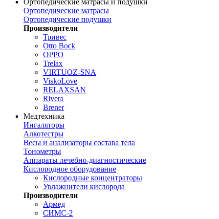
Ортопедические матрасы и подушки
Ортопедические матрасы
Ортопедические подушки
Производители
Тривес
Otto Bock
OPPO
Trelax
VIRTUOZ-SNA
ViskoLove
RELAXSAN
Rivera
Brener
Медтехника
Ингаляторы
Алкотестры
Весы и анализаторы состава тела
Тонометры
Аппараты лечебно-диагностические
Кислородное оборудование
Кислородные концентраторы
Увлажнители кислорода
Производители
Армед
СИМС-2