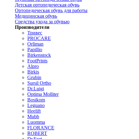
Детская ортопедическая обувь
Ортопедическая обувь для работы
Медицинская обувь
Средства ухода за обувью
Производители
Тривес
PROCARE
Orliman
Papillio
Birkenstock
FootPrints
Alpro
Birkis
Grubin
Sursil Ortho
Dr.Luigi
Optima Molliter
Bosikom
Leguano
Heelift
Mubb
Luomma
FLORANCE
ROBERT
Dr.Feet