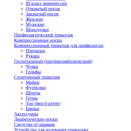
III класс компрессии
Открытый носок
Закрытый носок
Женские
Мужские
Моночулки
Профилактический трикотаж
Компрессионные носки
Компрессионный трикотаж для лимфологии
Перчатки
Рукава
Госпитальный (противоэмболический)
Чулки
Гольфы
Спортивный трикотаж
Майки
Футболки
Шорты
Гетры
Топ (бюстгалтер)
Брюки
Аксессуары
Диабетические носки
Средства от шрамов
Устройства для надевания трикотажа