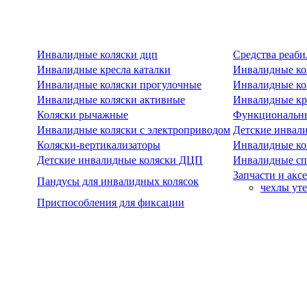
Инвалидные коляски дцп
Средства реаби
Инвалидные кресла каталки
Инвалидные ко
Инвалидные коляски прогулочные
Инвалидные ко
Инвалидные коляски активные
Инвалидные кре
Коляски рычажные
Функциональны
Инвалидные коляски с электроприводом
Детские инвал
Коляски-вертикализаторы
Инвалидные ко
Детские инвалидные коляски ДЦП
Инвалидные сп
Запчасти и акс
Пандусы для инвалидных колясок
чехлы ут
Приспособления для фиксации