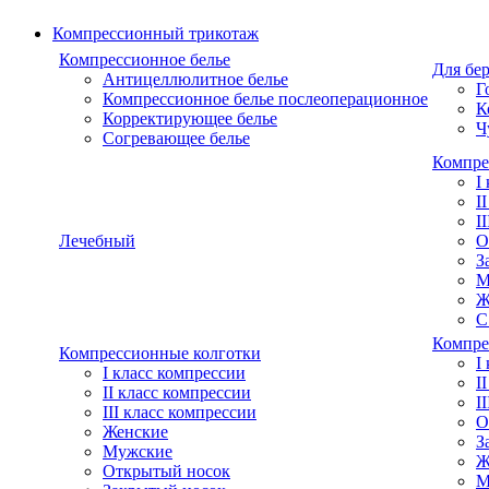
Компрессионный трикотаж
Компрессионное белье
Для бе
Антицеллюлитное белье
Г
Компрессионное белье послеоперационное
К
Корректирующее белье
Ч
Согревающее белье
Компре
I
I
I
Лечебный
О
З
М
Ж
С
Компре
Компрессионные колготки
I
I класс компрессии
I
II класс компрессии
I
III класс компрессии
О
Женские
З
Мужские
Ж
Открытый носок
М