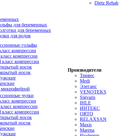
Dietz Rehab
ременных
ольфы для беременных
олготки для беременных
улки для родов
ссионные гольфы
 класс компрессии
I класс компрессии
II класс компрессии
ткрытый носок
Производители
акрытый носок
Тривес
ужские
Medi
енские
Элеганс
 микрофиброй
VENOTEKS
ссионные чулки
Sigvaris
 класс компрессии
IHLE
I класс компрессии
ИНТЕКС
II класс компрессии
ORTO
ткрытый носок
RELAXSAN
акрытый носок
Maxis
енские
Marena
ужские
Biodermis