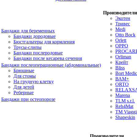
Производители
Экотен
Тривес
Medi
Бандажи для беременных
Otto Bock
Бандажи дородовые
Orlett
Бюстгальтеры для кормления
OPPO
Трусы-слипы
PROCAR
Бандажи послеродовые
Orliman
Бандажи после кесарева сечения
Крейт
Бандажи послеоперационные (абдоминальные)
Bliss
Брюшные
Bort Medic
Для стомы
ВАМ+
На грудную клетку
ORTO
Для детей
RELAXS
Реберные
Marena
Бандажи при остеопорозе
TLM s.r.l.
Reh4Mat
TM Viaggi
Shapeskin
Производители