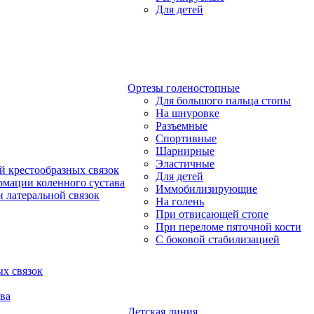
Для детей
Ортезы голеностопные
Для большого пальца стопы
На шнуровке
Разъемные
Спортивные
Шарнирные
Эластичные
й крестообразных связок
Для детей
рмации коленного сустава
Иммобилизирующие
 латеральной связок
На голень
При отвисающей стопе
При переломе пяточной кости
С боковой стабилизацией
х связок
ва
Детская линия