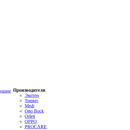
Производители
ующие
Экотен
Тривес
Medi
Otto Bock
Orlett
OPPO
PROCARE