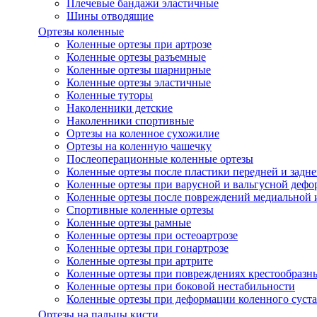
Плечевые бандажи эластичные
Шины отводящие
Ортезы коленные
Коленные ортезы при артрозе
Коленные ортезы разъемные
Коленные ортезы шарнирные
Коленные ортезы эластичные
Коленные туторы
Наколенники детские
Наколенники спортивные
Ортезы на коленное сухожилие
Ортезы на коленную чашечку
Послеоперационные коленные ортезы
Коленные ортезы после пластики передней и задне
Коленные ортезы при варусной и вальгусной дефо
Коленные ортезы после повреждений медиальной и
Спортивные коленные ортезы
Коленные ортезы рамные
Коленные ортезы при остеоартрозе
Коленные ортезы при гонартрозе
Коленные ортезы при артрите
Коленные ортезы при повреждениях крестообразны
Коленные ортезы при боковой нестабильности
Коленные ортезы при деформации коленного суста
Ортезы на пальцы кисти