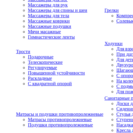
Массажеры для рук
Массажеры для спины и шеи
Грелки
Массажеры для тела
Компре
Массажные коврики
Солевые
Массажные подушки
Мячи масажные
Гимнастические ленты
Ходунки
Для взр
Трости
При дц
Подарочные
Для дет
Телескопические
Двухур
Регулируемые
Шагаю
Повышенной устойчивости
С опоро
Раскладные
На коле
С квадратной опорой
С подм
Для по
Санитарные 
Доски д
Сидения
Матрасы и подушки противопролежневые
Стулья 
Матрасы противопролежневые
Ступень
Подушки противопролежневые
Насадка
Кресла 