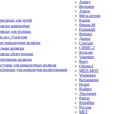
Армед
Bronigen
Amros
Мега-оптим
литации для детей
Karma
Инкар-М
ляски комнатные
Fumagalli
ляски для полных
Rebotec
сла с туалетом
Дания
е инвалидние коляски
Convaid
СИМС-2
идные коляски
Invacare
ляски облегченные
Valentine
ортивные коляски
Barry
ессуары для инвалидных колясок
Ortonica
епленные для инвалидов-колясочников
MED-MOS
Vermeiren
Катаржина
Hoggi
Rollitex
Akcesmed
Patron
Reh4Mat
Россия
МЕТ