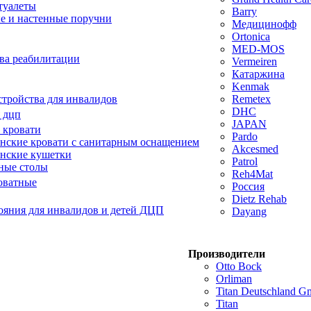
туалеты
Barry
е и настенные поручни
Медицинофф
Ortonica
MED-MOS
ва реабилитации
Vermeiren
Катаржина
Kenmak
тройства для инвалидов
Remetex
DHC
 дцп
JAPAN
 кровати
Pardo
ские кровати с санитарным оснащением
Akcesmed
нские кушетки
Patrol
ные столы
Reh4Mat
оватные
Россия
Dietz Rehab
ояния для инвалидов и детей ДЦП
Dayang
Производители
Otto Bock
Orliman
Titan Deutschland 
Titan