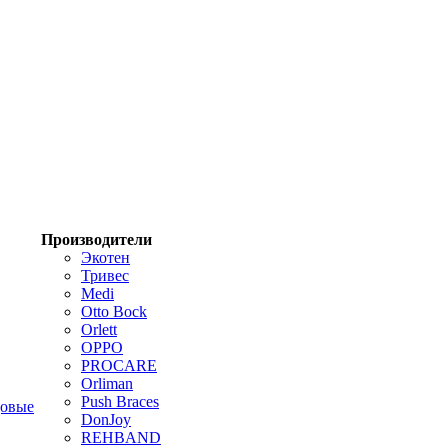
Производители
Экотен
Тривес
Medi
Otto Bock
Orlett
OPPO
PROCARE
Orliman
Push Braces
цовые
DonJoy
REHBAND