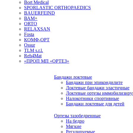
Bort Medical
SPORLASTIC ORTHOPAEDICS
BAUERFEIND
ВАМ+
ORTO
RELAXSAN
Fosta
КОМФ-ОРТ
Ossur
TLM s.r.l.
Reh4Mat
«ПРОП МП «ОРТЕЗ»
Бандажи локтевые
Бандажи при эпикондилите
Локтевые бандажи эластичные
Локтевые ортезы иммобилизир
Налокотники спортивные
Бандажи локтевые для детей
Ортезы тазобедренные
На бедро
Мягкие
Регулируемые