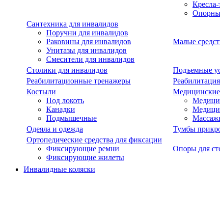
Кресла-
Опорны
Сантехника для инвалидов
Поручни для инвалидов
Раковины для инвалидов
Малые средст
Унитазы для инвалидов
Смесители для инвалидов
Столики для инвалидов
Подъемные ус
Реабилитационные тренажеры
Реабилитация
Костыли
Медицинские
Под локоть
Медицин
Канадки
Медици
Подмышечные
Массаж
Одеяла и одежда
Тумбы прикр
Ортопедические средства для фиксации
Фиксирующие ремни
Опоры для ст
Фиксирующие жилеты
Инвалидные коляски