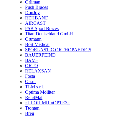
Orliman
Push Braces
DonJoy
REHBAND
AIRCAST
PSB Sport Braces
Titan Deutschland GmbH
Ortmann
Bort Medical
SPORLASTIC ORTHOPAEDICS
BAUERFEIND
ВАМ+
ORTO
RELAXSAN
Fosta
Ossur
TLM s.r.l.
Optima Molliter
Reh4Mat
«ПРОП МП «ОРТЕЗ»
Ttoman
Breg