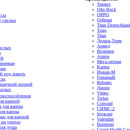
Тривес
Otto Bock
OPPO
ссы
Orliman
 грелки
Titan Deutschla
Togu
Titan
Дельта-Терм
Армед
ослых
Bronigen
п
Amros
ей
Мега-оптим
овневые
Karma
щие
Инкар-М
й под локоть
Fumagalli
сах
Rebotec
ышечной опорой
Дания
жилых
Vimec
приспособления
Trelax
ля ванной
Convaid
 для ванны
СИМС-2
для ванны
Invacare
ки для ванной
Valentine
 на унитаз
Burmeier
для душа
Grand Health Car