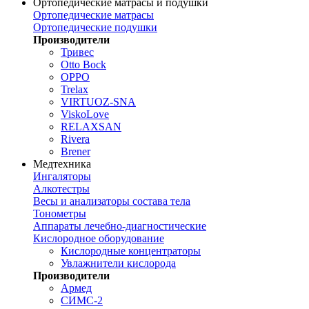
Ортопедические матрасы и подушки
Ортопедические матрасы
Ортопедические подушки
Производители
Тривес
Otto Bock
OPPO
Trelax
VIRTUOZ-SNA
ViskoLove
RELAXSAN
Rivera
Brener
Медтехника
Ингаляторы
Алкотестры
Весы и анализаторы состава тела
Тонометры
Аппараты лечебно-диагностические
Кислородное оборудование
Кислородные концентраторы
Увлажнители кислорода
Производители
Армед
СИМС-2