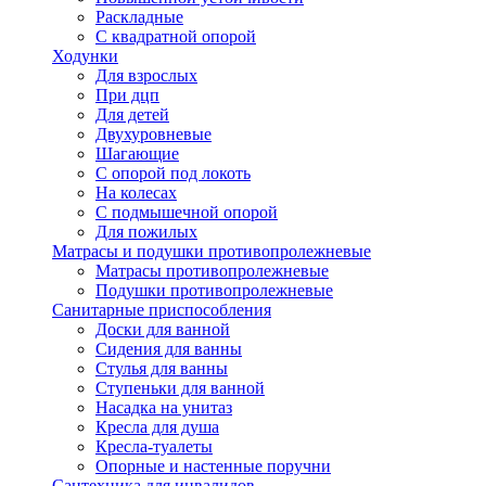
Раскладные
С квадратной опорой
Ходунки
Для взрослых
При дцп
Для детей
Двухуровневые
Шагающие
С опорой под локоть
На колесах
С подмышечной опорой
Для пожилых
Матрасы и подушки противопролежневые
Матрасы противопролежневые
Подушки противопролежневые
Санитарные приспособления
Доски для ванной
Сидения для ванны
Стулья для ванны
Ступеньки для ванной
Насадка на унитаз
Кресла для душа
Кресла-туалеты
Опорные и настенные поручни
Сантехника для инвалидов