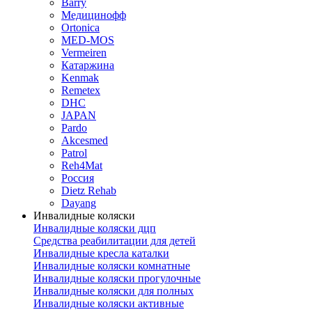
Barry
Медицинофф
Ortonica
MED-MOS
Vermeiren
Катаржина
Kenmak
Remetex
DHC
JAPAN
Pardo
Akcesmed
Patrol
Reh4Mat
Россия
Dietz Rehab
Dayang
Инвалидные коляски
Инвалидные коляски дцп
Средства реабилитации для детей
Инвалидные кресла каталки
Инвалидные коляски комнатные
Инвалидные коляски прогулочные
Инвалидные коляски для полных
Инвалидные коляски активные