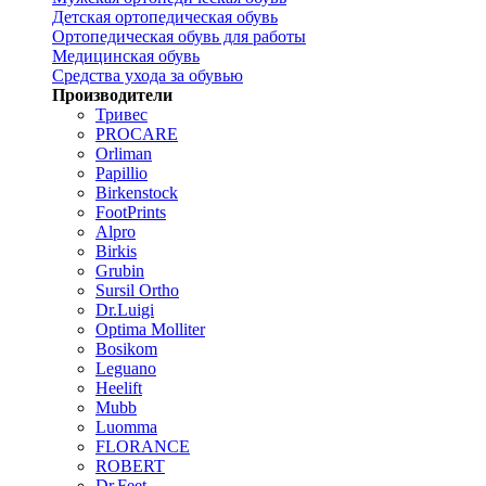
Детская ортопедическая обувь
Ортопедическая обувь для работы
Медицинская обувь
Средства ухода за обувью
Производители
Тривес
PROCARE
Orliman
Papillio
Birkenstock
FootPrints
Alpro
Birkis
Grubin
Sursil Ortho
Dr.Luigi
Optima Molliter
Bosikom
Leguano
Heelift
Mubb
Luomma
FLORANCE
ROBERT
Dr.Feet