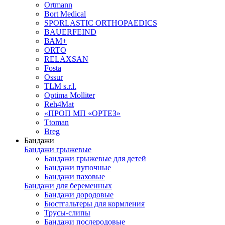
Ortmann
Bort Medical
SPORLASTIC ORTHOPAEDICS
BAUERFEIND
ВАМ+
ORTO
RELAXSAN
Fosta
Ossur
TLM s.r.l.
Optima Molliter
Reh4Mat
«ПРОП МП «ОРТЕЗ»
Ttoman
Breg
Бандажи
Бандажи грыжевые
Бандажи грыжевые для детей
Бандажи пупочные
Бандажи паховые
Бандажи для беременных
Бандажи дородовые
Бюстгальтеры для кормления
Трусы-слипы
Бандажи послеродовые