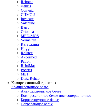
Rebotec
Дания
Convaid
СИМС-2
Invacare
Valentine
Barry
Ortonica
MED-MOS
Vermeiren
Катаржина
Hoggi
Rollitex
Akcesmed
Patron
Reh4Mat
Россия
МЕТ
Dietz Rehab
Компрессионный трикотаж
Компрессионное белье
Антицеллюлитное белье
Компрессионное белье послеоперационное
Корректирующее белье
Согревающее белье