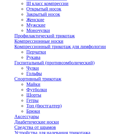
III класс компрессии
Открытый носок
Закрытый носок
Женские
Мужские
Моночулки
Профилактический трикотаж
Компрессионные носки
Компрессионный трикотаж для лимфологии
Перчатки
Рукава
Госпитальный (противоэмболический)
Чулки
Гольфы
Спортивный трикотаж
Майки
Футболки
Шорты
Гетры
Топ (бюстгалтер)
Брюки
Аксессуары
Диабетические носки
Средства от шрамов
Устройства для надевания трикотажа