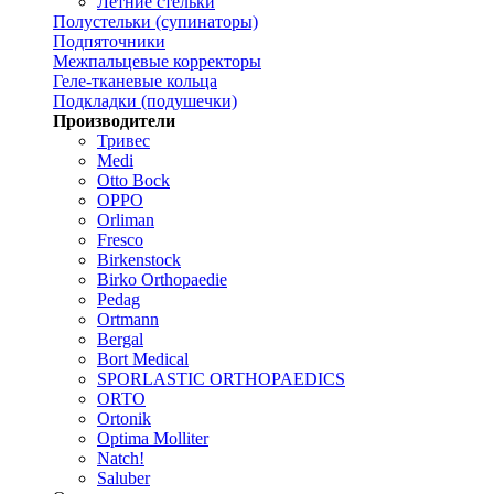
Летние стельки
Полустельки (супинаторы)
Подпяточники
Межпальцевые корректоры
Геле-тканевые кольца
Подкладки (подушечки)
Производители
Тривес
Medi
Otto Bock
OPPO
Orliman
Fresco
Birkenstock
Birko Orthopaedie
Pedag
Ortmann
Bergal
Bort Medical
SPORLASTIC ORTHOPAEDICS
ORTO
Ortonik
Optima Molliter
Natch!
Saluber