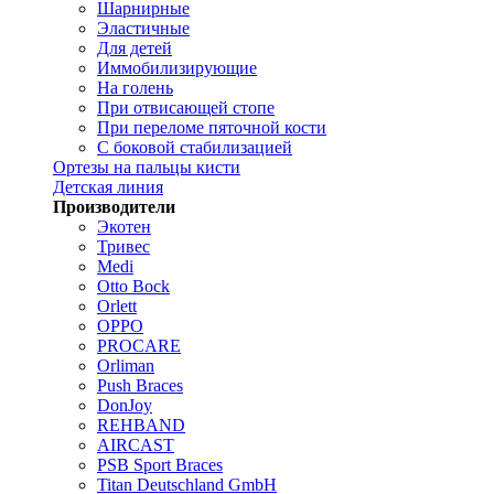
Шарнирные
Эластичные
Для детей
Иммобилизирующие
На голень
При отвисающей стопе
При переломе пяточной кости
С боковой стабилизацией
Ортезы на пальцы кисти
Детская линия
Производители
Экотен
Тривес
Medi
Otto Bock
Orlett
OPPO
PROCARE
Orliman
Push Braces
DonJoy
REHBAND
AIRCAST
PSB Sport Braces
Titan Deutschland GmbH