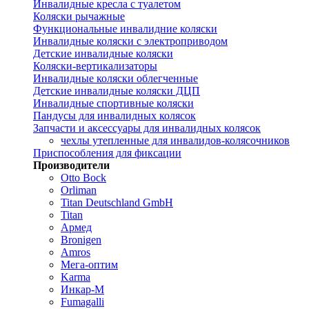
Инвалидные кресла с туалетом
Коляски рычажные
Функциональные инвалидние коляски
Инвалидные коляски с электроприводом
Детские инвалидные коляски
Коляски-вертикализаторы
Инвалидные коляски облегченные
Детские инвалидные коляски ДЦП
Инвалидные спортивные коляски
Пандусы для инвалидных колясок
Запчасти и аксессуары для инвалидных колясок
чехлы утепленные для инвалидов-колясочников
Приспособления для фиксации
Производители
Otto Bock
Orliman
Titan Deutschland GmbH
Titan
Армед
Bronigen
Amros
Мега-оптим
Karma
Инкар-М
Fumagalli