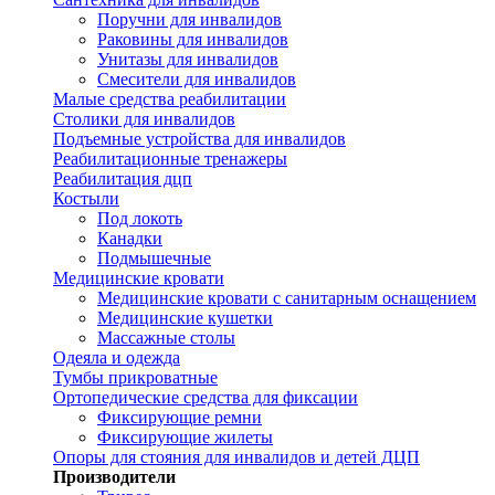
Поручни для инвалидов
Раковины для инвалидов
Унитазы для инвалидов
Смесители для инвалидов
Малые средства реабилитации
Столики для инвалидов
Подъемные устройства для инвалидов
Реабилитационные тренажеры
Реабилитация дцп
Костыли
Под локоть
Канадки
Подмышечные
Медицинские кровати
Медицинские кровати с санитарным оснащением
Медицинские кушетки
Массажные столы
Одеяла и одежда
Тумбы прикроватные
Ортопедические средства для фиксации
Фиксирующие ремни
Фиксирующие жилеты
Опоры для стояния для инвалидов и детей ДЦП
Производители