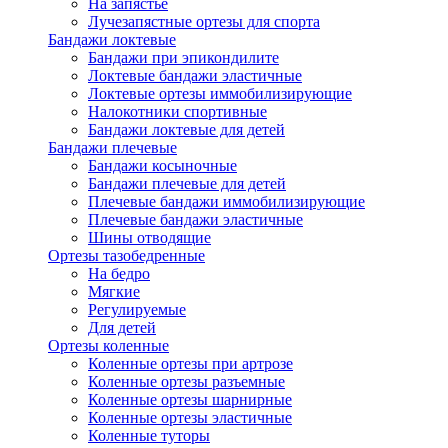
На запястье
Лучезапястные ортезы для спорта
Бандажи локтевые
Бандажи при эпикондилите
Локтевые бандажи эластичные
Локтевые ортезы иммобилизирующие
Налокотники спортивные
Бандажи локтевые для детей
Бандажи плечевые
Бандажи косыночные
Бандажи плечевые для детей
Плечевые бандажи иммобилизирующие
Плечевые бандажи эластичные
Шины отводящие
Ортезы тазобедренные
На бедро
Мягкие
Регулируемые
Для детей
Ортезы коленные
Коленные ортезы при артрозе
Коленные ортезы разъемные
Коленные ортезы шарнирные
Коленные ортезы эластичные
Коленные туторы