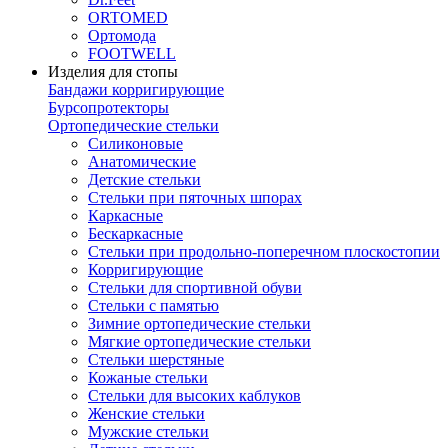
ORTOMED
Ортомода
FOOTWELL
Изделия для стопы
Бандажи корригирующие
Бурсопротекторы
Ортопедические стельки
Силиконовые
Анатомические
Детские стельки
Стельки при пяточных шпорах
Каркасные
Бескаркасные
Стельки при продольно-поперечном плоскостопии
Корригирующие
Стельки для спортивной обуви
Стельки с памятью
Зимние ортопедические стельки
Мягкие ортопедические стельки
Стельки шерстяные
Кожаные стельки
Стельки для высоких каблуков
Женские стельки
Мужские стельки