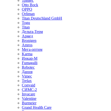
Тривес
Otto Bock
OPPO
Orliman
Titan Deutschland GmbH
Togu
Titan
Дельта-Терм
Армед
Bronigen
Amros
Мега-оптим
Karma
Инкар-М
Fumagalli
Rebotec
Дания
Vimec
Trelax
Convaid
СИМС-2
Invacare
Valentine
Burmeier
Grand Health Care