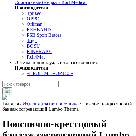
Спортивные бандажи Bort Medical
Производители
Тривес
OPPO
Orliman
REHBAND
PSB Sport Braces
Togu
BOSU
KINERAPY
Reh4Mat
Ортезы индивидуального изготовления
Производители
«ПРОП МП «ОРТЕЗ»
Главная
/
Изделия для позвоночника
/
Пояснично-крестцовый
бандаж согревающий Lumbo Therma
Пояснично-крестцовый
бандаж согревающий Lumbo