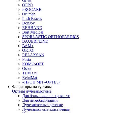
Orlett
OPPO
PROCARE
Orliman
Push Braces
DonJoy
REHBAND
Bort Medical
SPORLASTIC ORTHOPAEDICS
BAUERFEIND
ВАМ+
ORTO
RELAXSAN
Fosta
КОМФ-ОРТ
Ossur
TLM s.r.l.
Reh4Mat
«ПРОП МП «ОРТЕЗ»
Фиксаторы на суставы
Ортезы лучезапястные
Для большого пальца кисти
Для иммобилизации
Лучезапястные детские
Лучезапястные эластичные