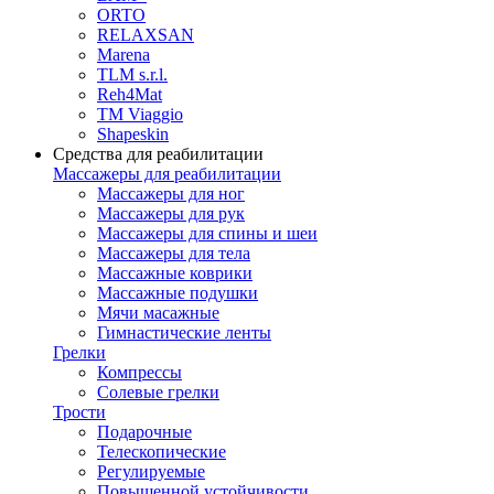
ORTO
RELAXSAN
Marena
TLM s.r.l.
Reh4Mat
TM Viaggio
Shapeskin
Средства для реабилитации
Массажеры для реабилитации
Массажеры для ног
Массажеры для рук
Массажеры для спины и шеи
Массажеры для тела
Массажные коврики
Массажные подушки
Мячи масажные
Гимнастические ленты
Грелки
Компрессы
Солевые грелки
Трости
Подарочные
Телескопические
Регулируемые
Повышенной устойчивости