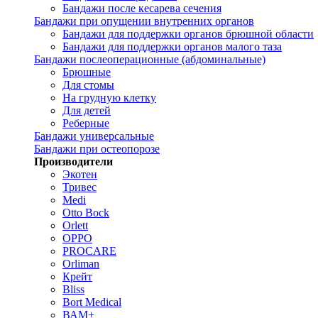
Бандажи после кесарева сечения
Бандажи при опущении внутренних органов
Бандажи для поддержки органов брюшной области
Бандажи для поддержки органов малого таза
Бандажи послеоперационные (абдоминальные)
Брюшные
Для стомы
На грудную клетку
Для детей
Реберные
Бандажи универсальные
Бандажи при остеопорозе
Производители
Экотен
Тривес
Medi
Otto Bock
Orlett
OPPO
PROCARE
Orliman
Крейт
Bliss
Bort Medical
ВАМ+