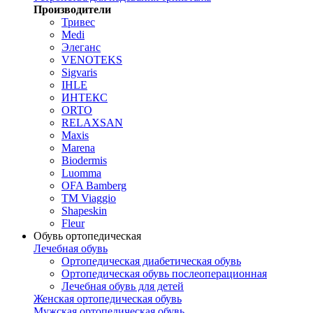
Производители
Тривес
Medi
Элеганс
VENOTEKS
Sigvaris
IHLE
ИНТЕКС
ORTO
RELAXSAN
Maxis
Marena
Biodermis
Luomma
OFA Bamberg
TM Viaggio
Shapeskin
Fleur
Обувь ортопедическая
Лечебная обувь
Ортопедическая диабетическая обувь
Ортопедическая обувь послеоперационная
Лечебная обувь для детей
Женская ортопедическая обувь
Мужская ортопедическая обувь