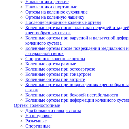
Наколенники детские
Наколенники спортивные
Ортезы на коленное сухожилие
Ортезы на коленную чашечку
Послеоперационные коленные ортезы
Коленные ортезы после пластики передней и задне
крестообразных связок
Коленные ортезы при варусной и вальгусной дефо
коленного сустава
Коленные ортезы после повреждений медиальной и
латеральной связок
Спортивные коленные ортезы
Коленные ортезы рамные
Коленные ортезы при остеоартрозе
Коленные ортезы при гонартрозе
Коленные ортезы при артрите
Коленные ортезы при повреждениях крестообразны
связок
Коленные ортезы при боковой нестабильности
Коленные ортезы при деформации коленного суста
Ортезы голеностопные
Для большого пальца стопы
На шнуровке
Разъемные
Спортивные