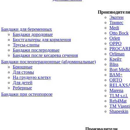
Производители
Экотен
Тривес
Medi
Бандажи для беременных
Otto Bock
Бандажи дородовые
Orlett
Бюстгальтеры для кормления
OPPO
Трусы-слипы
PROCAR
Бандажи послеродовые
Orliman
Бандажи после кесарева сечения
Крейт
Бандажи послеоперационные (абдоминальные)
Bliss
Брюшные
Bort Medic
Для стомы
ВАМ+
На грудную клетку
ORTO
Для детей
RELAXS
Реберные
Marena
Бандажи при остеопорозе
TLM s.r.l.
Reh4Mat
TM Viaggi
Shapeskin
Производители