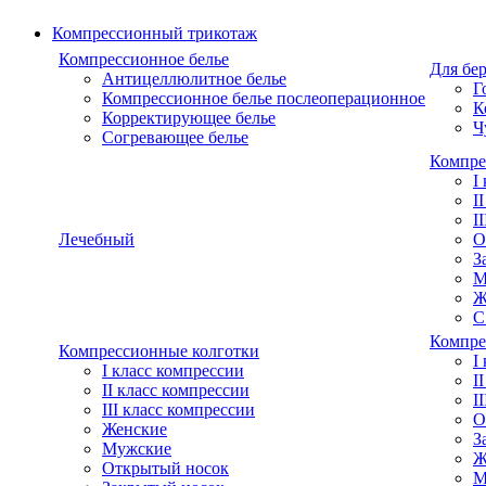
Компрессионный трикотаж
Компрессионное белье
Для бе
Антицеллюлитное белье
Г
Компрессионное белье послеоперационное
К
Корректирующее белье
Ч
Согревающее белье
Компре
I
I
I
Лечебный
О
З
М
Ж
С
Компре
Компрессионные колготки
I
I класс компрессии
I
II класс компрессии
I
III класс компрессии
О
Женские
З
Мужские
Ж
Открытый носок
М