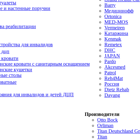
туалеты
Barry
е и настенные поручни
Медицинофф
Ortonica
MED-MOS
ва реабилитации
Vermeiren
Катаржина
Kenmak
тройства для инвалидов
Remetex
DHC
 дцп
JAPAN
 кровати
Pardo
ские кровати с санитарным оснащением
Akcesmed
нские кушетки
Patrol
ные столы
Reh4Mat
оватные
Россия
Dietz Rehab
ояния для инвалидов и детей ДЦП
Dayang
Производители
Otto Bock
Orliman
Titan Deutschland 
Titan