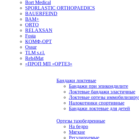
Bort Medical
SPORLASTIC ORTHOPAEDICS
BAUERFEIND
ВАМ+
ORTO
RELAXSAN
Fosta
КОМФ-ОРТ
Ossur
TLM s.r.l.
Reh4Mat
«ПРОП МП «ОРТЕЗ»
Бандажи локтевые
Бандажи при эпикондилите
Локтевые бандажи эластичные
Локтевые ортезы иммобилизир
Налокотники спортивные
Бандажи локтевые для детей
Ортезы тазобедренные
На бедро
Мягкие
Регулируемые