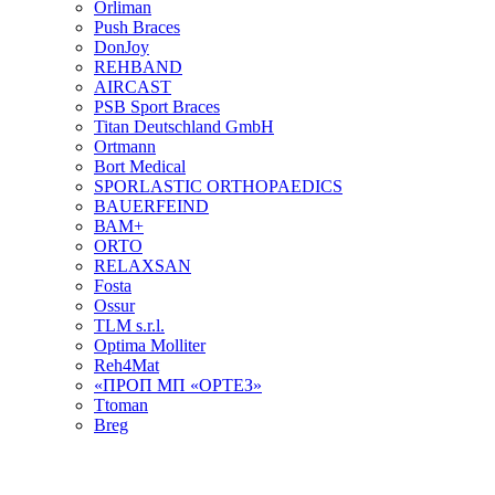
Orliman
Push Braces
DonJoy
REHBAND
AIRCAST
PSB Sport Braces
Titan Deutschland GmbH
Ortmann
Bort Medical
SPORLASTIC ORTHOPAEDICS
BAUERFEIND
ВАМ+
ORTO
RELAXSAN
Fosta
Ossur
TLM s.r.l.
Optima Molliter
Reh4Mat
«ПРОП МП «ОРТЕЗ»
Ttoman
Breg