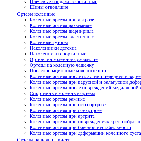
Плечевые бандажи эластичные
Шины отводящие
Ортезы коленные
Коленные ортезы при артрозе
Коленные ортезы разъемные
Коленные ортезы шарнирные
Коленные ортезы эластичные
Коленные туторы
Наколенники детские
Наколенники спортивные
Ортезы на коленное сухожилие
Ортезы на коленную чашечку
Послеоперационные коленные ортезы
Коленные ортезы после пластики передней и задне
Коленные ортезы при варусной и вальгусной дефо
Коленные ортезы после повреждений медиальной и
Спортивные коленные ортезы
Коленные ортезы рамные
Коленные ортезы при остеоартрозе
Коленные ортезы при гонартрозе
Коленные ортезы при артрите
Коленные ортезы при повреждениях крестообразны
Коленные ортезы при боковой нестабильности
Коленные ортезы при деформации коленного суста
Ортезы на пальцы кисти