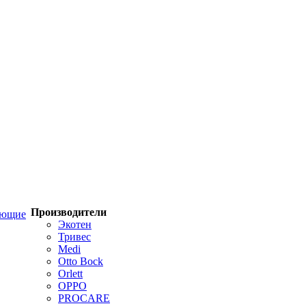
Производители
ующие
Экотен
Тривес
Medi
Otto Bock
Orlett
OPPO
PROCARE