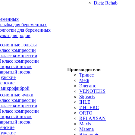
Dietz Rehab
ременных
ольфы для беременных
олготки для беременных
улки для родов
ссионные гольфы
 класс компрессии
I класс компрессии
II класс компрессии
ткрытый носок
Производители
акрытый носок
Тривес
ужские
Medi
енские
Элеганс
 микрофиброй
VENOTEKS
ссионные чулки
Sigvaris
 класс компрессии
IHLE
I класс компрессии
ИНТЕКС
II класс компрессии
ORTO
ткрытый носок
RELAXSAN
акрытый носок
Maxis
енские
Marena
ужские
Biodermis