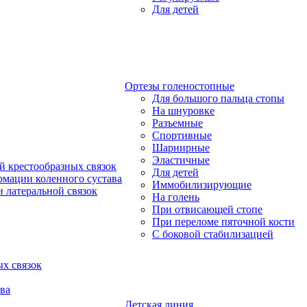
Для детей
Ортезы голеностопные
Для большого пальца стопы
На шнуровке
Разъемные
Спортивные
Шарнирные
Эластичные
й крестообразных связок
Для детей
рмации коленного сустава
Иммобилизирующие
 латеральной связок
На голень
При отвисающей стопе
При переломе пяточной кости
С боковой стабилизацией
х связок
ва
Детская линия