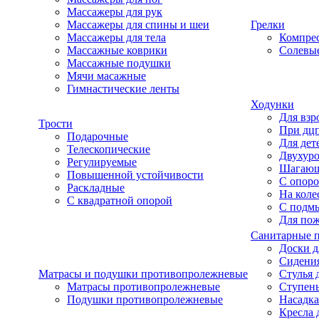
Массажеры для рук
Массажеры для спины и шеи
Грелки
Массажеры для тела
Компре
Массажные коврики
Солевые
Массажные подушки
Мячи масажные
Гимнастические ленты
Ходунки
Для взр
Трости
При дц
Подарочные
Для дет
Телескопические
Двухур
Регулируемые
Шагаю
Повышенной устойчивости
С опоро
Раскладные
На коле
С квадратной опорой
С подм
Для по
Санитарные 
Доски д
Сидения
Матрасы и подушки противопролежневые
Стулья 
Матрасы противопролежневые
Ступень
Подушки противопролежневые
Насадка
Кресла 