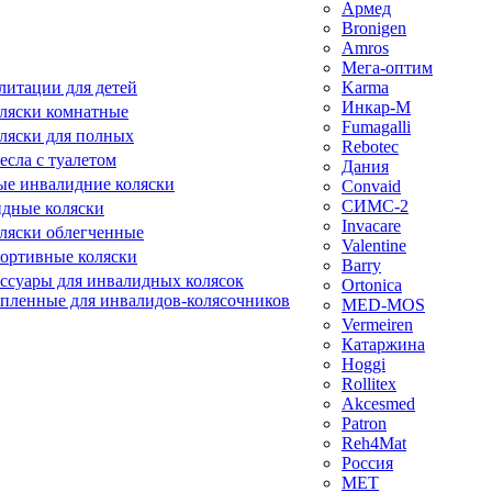
Армед
Bronigen
Amros
Мега-оптим
литации для детей
Karma
Инкар-М
ляски комнатные
Fumagalli
ляски для полных
Rebotec
сла с туалетом
Дания
е инвалидние коляски
Convaid
СИМС-2
идные коляски
Invacare
ляски облегченные
Valentine
ортивные коляски
Barry
ессуары для инвалидных колясок
Ortonica
епленные для инвалидов-колясочников
MED-MOS
Vermeiren
Катаржина
Hoggi
Rollitex
Akcesmed
Patron
Reh4Mat
Россия
МЕТ