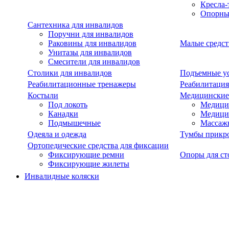
Кресла-
Опорны
Сантехника для инвалидов
Поручни для инвалидов
Раковины для инвалидов
Малые средст
Унитазы для инвалидов
Смесители для инвалидов
Столики для инвалидов
Подъемные ус
Реабилитационные тренажеры
Реабилитация
Костыли
Медицинские
Под локоть
Медицин
Канадки
Медици
Подмышечные
Массаж
Одеяла и одежда
Тумбы прикр
Ортопедические средства для фиксации
Фиксирующие ремни
Опоры для ст
Фиксирующие жилеты
Инвалидные коляски