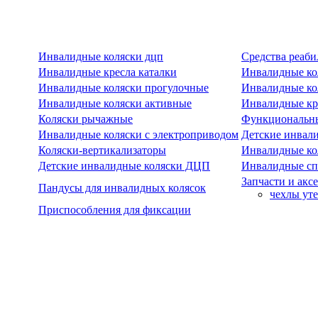
Инвалидные коляски дцп
Средства реаби
Инвалидные кресла каталки
Инвалидные ко
Инвалидные коляски прогулочные
Инвалидные ко
Инвалидные коляски активные
Инвалидные кре
Коляски рычажные
Функциональны
Инвалидные коляски с электроприводом
Детские инвал
Коляски-вертикализаторы
Инвалидные ко
Детские инвалидные коляски ДЦП
Инвалидные сп
Запчасти и акс
Пандусы для инвалидных колясок
чехлы ут
Приспособления для фиксации