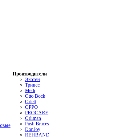
Производители
Экотен
Тривес
Medi
Otto Bock
Orlett
OPPO
PROCARE
Orliman
Push Braces
цовые
DonJoy
REHBAND