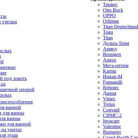
Тривес
Otto Bock
OPPO
ссы
Orliman
 грелки
Titan Deutschla
Togu
Titan
Дельта-Терм
Армед
ослых
Bronigen
п
Amros
ей
Мега-оптим
овневые
Karma
щие
Инкар-М
й под локоть
Fumagalli
сах
Rebotec
ышечной опорой
Дания
жилых
Vimec
приспособления
Trelax
ля ванной
Convaid
 для ванны
СИМС-2
для ванны
Invacare
ки для ванной
Valentine
 на унитаз
Burmeier
для душа
Grand Health Car