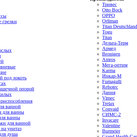
Тривес
Otto Bock
OPPO
ссы
Orliman
 грелки
Titan Deutschla
Togu
Titan
Дельта-Терм
Армед
ослых
Bronigen
п
Amros
ей
Мега-оптим
овневые
Karma
щие
Инкар-М
й под локоть
Fumagalli
сах
Rebotec
ышечной опорой
Дания
жилых
Vimec
приспособления
Trelax
ля ванной
Convaid
 для ванны
СИМС-2
для ванны
Invacare
ки для ванной
Valentine
 на унитаз
Burmeier
для душа
Grand Health Car