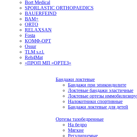
Bort Medical
SPORLASTIC ORTHOPAEDICS
BAUERFEIND
ВАМ+
ORTO
RELAXSAN
Fosta
КОМФ-ОРТ
Ossur
TLM s.r.l.
Reh4Mat
«ПРОП МП «ОРТЕЗ»
Бандажи локтевые
Бандажи при эпикондилите
Локтевые бандажи эластичные
Локтевые ортезы иммобилизир
Налокотники спортивные
Бандажи локтевые для детей
Ортезы тазобедренные
На бедро
Мягкие
Регулируемые