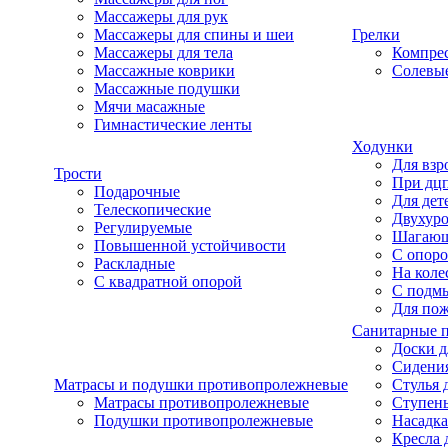
Массажеры для рук
Массажеры для спины и шеи
Грелки
Массажеры для тела
Компре
Массажные коврики
Солевые
Массажные подушки
Мячи масажные
Гимнастические ленты
Ходунки
Для взр
Трости
При дц
Подарочные
Для дет
Телескопические
Двухур
Регулируемые
Шагаю
Повышенной устойчивости
С опоро
Раскладные
На коле
С квадратной опорой
С подм
Для по
Санитарные 
Доски д
Сидения
Матрасы и подушки противопролежневые
Стулья 
Матрасы противопролежневые
Ступень
Подушки противопролежневые
Насадка
Кресла 