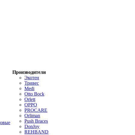
Производители
Экотен
Тривес
Medi
Otto Bock
Orlett
OPPO
PROCARE
Orliman
Push Braces
цовые
DonJoy
REHBAND