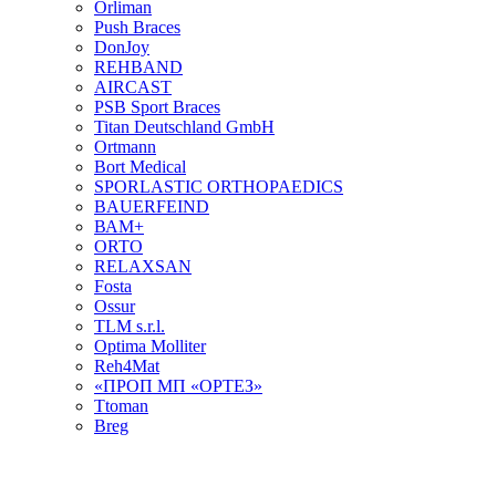
Orliman
Push Braces
DonJoy
REHBAND
AIRCAST
PSB Sport Braces
Titan Deutschland GmbH
Ortmann
Bort Medical
SPORLASTIC ORTHOPAEDICS
BAUERFEIND
ВАМ+
ORTO
RELAXSAN
Fosta
Ossur
TLM s.r.l.
Optima Molliter
Reh4Mat
«ПРОП МП «ОРТЕЗ»
Ttoman
Breg