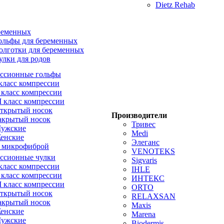
Dietz Rehab
ременных
ольфы для беременных
олготки для беременных
улки для родов
ссионные гольфы
 класс компрессии
I класс компрессии
II класс компрессии
ткрытый носок
Производители
акрытый носок
Тривес
ужские
Medi
енские
Элеганс
 микрофиброй
VENOTEKS
ссионные чулки
Sigvaris
 класс компрессии
IHLE
I класс компрессии
ИНТЕКС
II класс компрессии
ORTO
ткрытый носок
RELAXSAN
акрытый носок
Maxis
енские
Marena
ужские
Biodermis