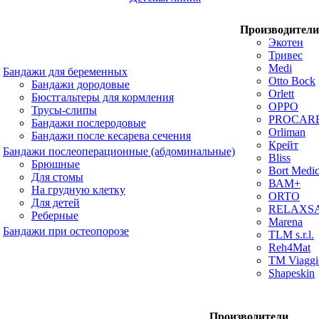
Производители
Экотен
Тривес
Medi
Бандажи для беременных
Otto Bock
Бандажи дородовые
Orlett
Бюстгальтеры для кормления
OPPO
Трусы-слипы
PROCAR
Бандажи послеродовые
Orliman
Бандажи после кесарева сечения
Крейт
Бандажи послеоперационные (абдоминальные)
Bliss
Брюшные
Bort Medic
Для стомы
ВАМ+
На грудную клетку
ORTO
Для детей
RELAXS
Реберные
Marena
Бандажи при остеопорозе
TLM s.r.l.
Reh4Mat
TM Viaggi
Shapeskin
Производители