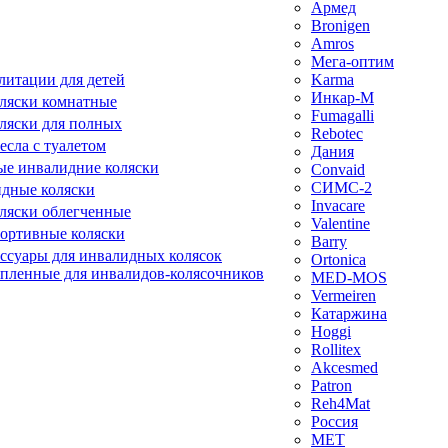
Армед
Bronigen
Amros
Мега-оптим
литации для детей
Karma
Инкар-М
ляски комнатные
Fumagalli
ляски для полных
Rebotec
сла с туалетом
Дания
е инвалидние коляски
Convaid
СИМС-2
идные коляски
Invacare
ляски облегченные
Valentine
ортивные коляски
Barry
ессуары для инвалидных колясок
Ortonica
епленные для инвалидов-колясочников
MED-MOS
Vermeiren
Катаржина
Hoggi
Rollitex
Akcesmed
Patron
Reh4Mat
Россия
МЕТ