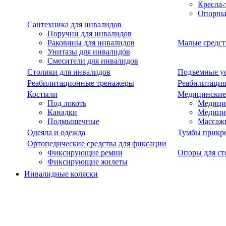
Кресла-
Опорны
Сантехника для инвалидов
Поручни для инвалидов
Раковины для инвалидов
Малые средст
Унитазы для инвалидов
Смесители для инвалидов
Столики для инвалидов
Подъемные ус
Реабилитационные тренажеры
Реабилитация
Костыли
Медицинские
Под локоть
Медицин
Канадки
Медици
Подмышечные
Массаж
Одеяла и одежда
Тумбы прикр
Ортопедические средства для фиксации
Фиксирующие ремни
Опоры для ст
Фиксирующие жилеты
Инвалидные коляски