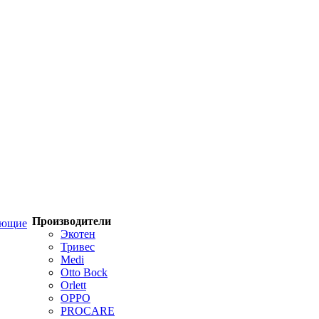
Производители
ующие
Экотен
Тривес
Medi
Otto Bock
Orlett
OPPO
PROCARE