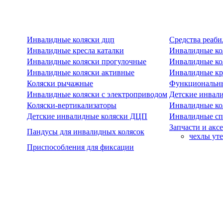
Инвалидные коляски дцп
Средства реаби
Инвалидные кресла каталки
Инвалидные ко
Инвалидные коляски прогулочные
Инвалидные ко
Инвалидные коляски активные
Инвалидные кре
Коляски рычажные
Функциональны
Инвалидные коляски с электроприводом
Детские инвал
Коляски-вертикализаторы
Инвалидные ко
Детские инвалидные коляски ДЦП
Инвалидные сп
Запчасти и акс
Пандусы для инвалидных колясок
чехлы ут
Приспособления для фиксации