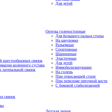
Для детей
Ортезы голеностопные
Для большого пальца стопы
На шнуровке
Разъемные
Спортивные
Шарнирные
Эластичные
й крестообразных связок
Для детей
рмации коленного сустава
Иммобилизирующие
 латеральной связок
На голень
При отвисающей стопе
При переломе пяточной кости
С боковой стабилизацией
х связок
ва
Детская линия