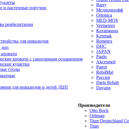
туалеты
Barry
е и настенные поручни
Медицинофф
Ortonica
MED-MOS
ва реабилитации
Vermeiren
Катаржина
Kenmak
тройства для инвалидов
Remetex
DHC
 дцп
JAPAN
 кровати
Pardo
ские кровати с санитарным оснащением
Akcesmed
нские кушетки
Patrol
ные столы
Reh4Mat
оватные
Россия
Dietz Rehab
ояния для инвалидов и детей ДЦП
Dayang
Производители
Otto Bock
Orliman
Titan Deutschland 
Titan