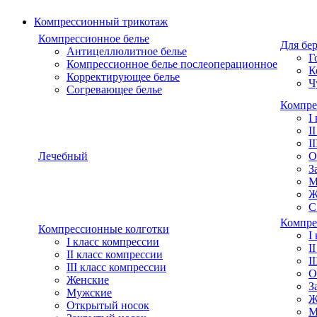
Компрессионный трикотаж
Компрессионное белье
Для бе
Антицеллюлитное белье
Г
Компрессионное белье послеоперационное
К
Корректирующее белье
Ч
Согревающее белье
Компре
I
I
I
Лечебный
О
З
М
Ж
С
Компре
Компрессионные колготки
I
I класс компрессии
I
II класс компрессии
I
III класс компрессии
О
Женские
З
Мужские
Ж
Открытый носок
М