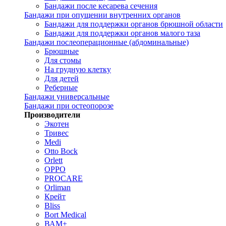
Бандажи после кесарева сечения
Бандажи при опущении внутренних органов
Бандажи для поддержки органов брюшной области
Бандажи для поддержки органов малого таза
Бандажи послеоперационные (абдоминальные)
Брюшные
Для стомы
На грудную клетку
Для детей
Реберные
Бандажи универсальные
Бандажи при остеопорозе
Производители
Экотен
Тривес
Medi
Otto Bock
Orlett
OPPO
PROCARE
Orliman
Крейт
Bliss
Bort Medical
ВАМ+