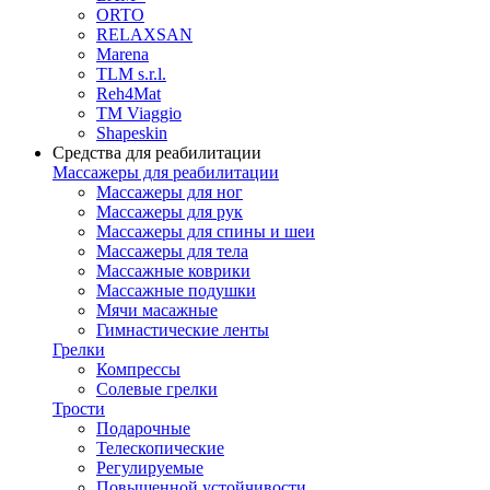
ORTO
RELAXSAN
Marena
TLM s.r.l.
Reh4Mat
TM Viaggio
Shapeskin
Средства для реабилитации
Массажеры для реабилитации
Массажеры для ног
Массажеры для рук
Массажеры для спины и шеи
Массажеры для тела
Массажные коврики
Массажные подушки
Мячи масажные
Гимнастические ленты
Грелки
Компрессы
Солевые грелки
Трости
Подарочные
Телескопические
Регулируемые
Повышенной устойчивости