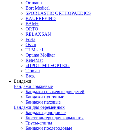
Ortmann
Bort Medical
SPORLASTIC ORTHOPAEDICS
BAUERFEIND
ВАМ+
ORTO
RELAXSAN
Fosta
Ossur
TLM s.r.l.
Optima Molliter
Reh4Mat
«ПРОП МП «ОРТЕЗ»
Ttoman
Breg
Бандажи
Бандажи грыжевые
Бандажи грыжевые для детей
Бандажи пупочные
Бандажи паховые
Бандажи для беременных
Бандажи дородовые
Бюстгальтеры для кормления
Трусы-слипы
Бандажи послеродовые