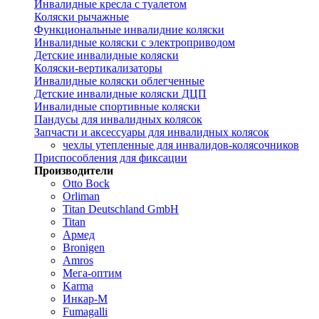
Инвалидные кресла с туалетом
Коляски рычажные
Функциональные инвалидние коляски
Инвалидные коляски с электроприводом
Детские инвалидные коляски
Коляски-вертикализаторы
Инвалидные коляски облегченные
Детские инвалидные коляски ДЦП
Инвалидные спортивные коляски
Пандусы для инвалидных колясок
Запчасти и аксессуары для инвалидных колясок
чехлы утепленные для инвалидов-колясочников
Приспособления для фиксации
Производители
Otto Bock
Orliman
Titan Deutschland GmbH
Titan
Армед
Bronigen
Amros
Мега-оптим
Karma
Инкар-М
Fumagalli