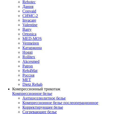
Rebotec
Дания
Convaid
СИМС-2
Invacare
Valentine
Barry
Ortonica
MED-MOS
Vermeiren
Катаржина
Hoggi
Rollitex
Akcesmed
Patron
Reh4Mat
Россия
МЕТ
Dietz Rehab
Компрессионный трикотаж
Компрессионное белье
Антицеллюлитное белье
Компрессионное белье послеоперационное
Корректирующее белье
Согревающее белье