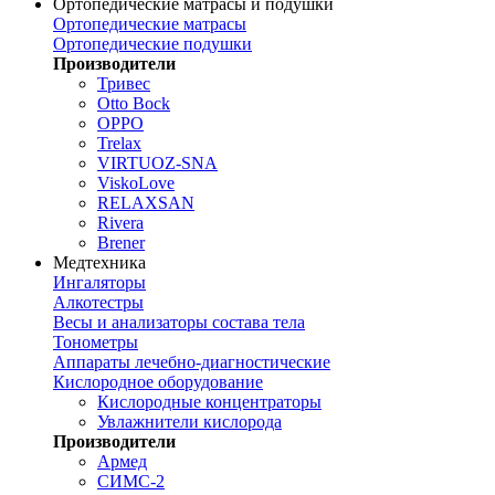
Ортопедические матрасы и подушки
Ортопедические матрасы
Ортопедические подушки
Производители
Тривес
Otto Bock
OPPO
Trelax
VIRTUOZ-SNA
ViskoLove
RELAXSAN
Rivera
Brener
Медтехника
Ингаляторы
Алкотестры
Весы и анализаторы состава тела
Тонометры
Аппараты лечебно-диагностические
Кислородное оборудование
Кислородные концентраторы
Увлажнители кислорода
Производители
Армед
СИМС-2