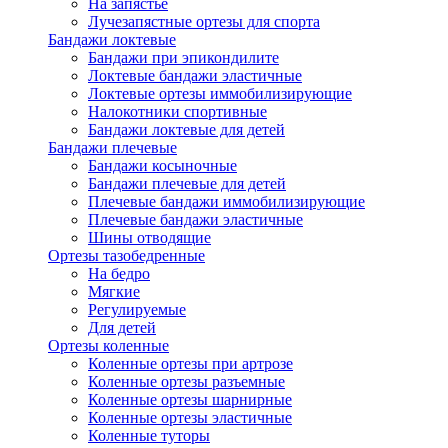
На запястье
Лучезапястные ортезы для спорта
Бандажи локтевые
Бандажи при эпикондилите
Локтевые бандажи эластичные
Локтевые ортезы иммобилизирующие
Налокотники спортивные
Бандажи локтевые для детей
Бандажи плечевые
Бандажи косыночные
Бандажи плечевые для детей
Плечевые бандажи иммобилизирующие
Плечевые бандажи эластичные
Шины отводящие
Ортезы тазобедренные
На бедро
Мягкие
Регулируемые
Для детей
Ортезы коленные
Коленные ортезы при артрозе
Коленные ортезы разъемные
Коленные ортезы шарнирные
Коленные ортезы эластичные
Коленные туторы