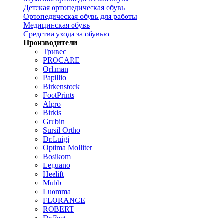
Детская ортопедическая обувь
Ортопедическая обувь для работы
Медицинская обувь
Средства ухода за обувью
Производители
Тривес
PROCARE
Orliman
Papillio
Birkenstock
FootPrints
Alpro
Birkis
Grubin
Sursil Ortho
Dr.Luigi
Optima Molliter
Bosikom
Leguano
Heelift
Mubb
Luomma
FLORANCE
ROBERT
Dr.Feet