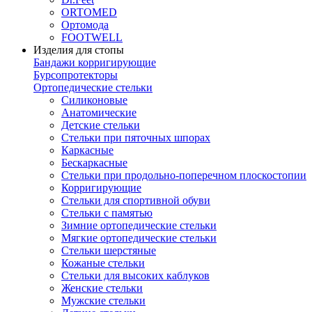
ORTOMED
Ортомода
FOOTWELL
Изделия для стопы
Бандажи корригирующие
Бурсопротекторы
Ортопедические стельки
Силиконовые
Анатомические
Детские стельки
Стельки при пяточных шпорах
Каркасные
Бескаркасные
Стельки при продольно-поперечном плоскостопии
Корригирующие
Стельки для спортивной обуви
Стельки с памятью
Зимние ортопедические стельки
Мягкие ортопедические стельки
Стельки шерстяные
Кожаные стельки
Стельки для высоких каблуков
Женские стельки
Мужские стельки