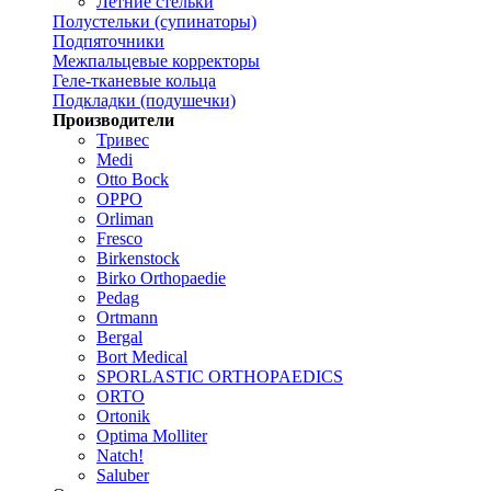
Летние стельки
Полустельки (супинаторы)
Подпяточники
Межпальцевые корректоры
Геле-тканевые кольца
Подкладки (подушечки)
Производители
Тривес
Medi
Otto Bock
OPPO
Orliman
Fresco
Birkenstock
Birko Orthopaedie
Pedag
Ortmann
Bergal
Bort Medical
SPORLASTIC ORTHOPAEDICS
ORTO
Ortonik
Optima Molliter
Natch!
Saluber