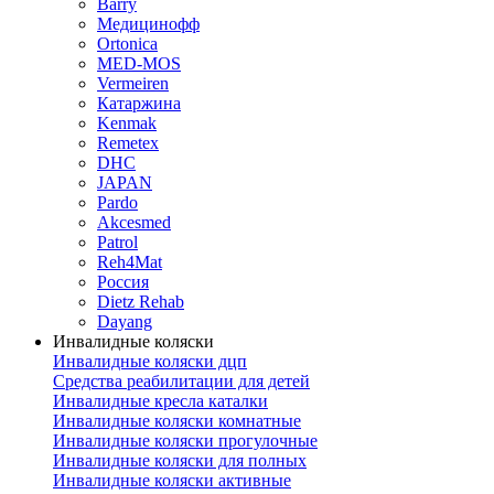
Barry
Медицинофф
Ortonica
MED-MOS
Vermeiren
Катаржина
Kenmak
Remetex
DHC
JAPAN
Pardo
Akcesmed
Patrol
Reh4Mat
Россия
Dietz Rehab
Dayang
Инвалидные коляски
Инвалидные коляски дцп
Средства реабилитации для детей
Инвалидные кресла каталки
Инвалидные коляски комнатные
Инвалидные коляски прогулочные
Инвалидные коляски для полных
Инвалидные коляски активные