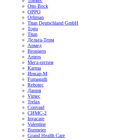
Тривес
Otto Bock
OPPO
Orliman
Titan Deutschland GmbH
Togu
Titan
Дельта-Терм
Армед
Bronigen
Amros
Мега-оптим
Karma
Инкар-М
Fumagalli
Rebotec
Дания
Vimec
Trelax
Convaid
СИМС-2
Invacare
Valentine
Burmeier
Grand Health Care