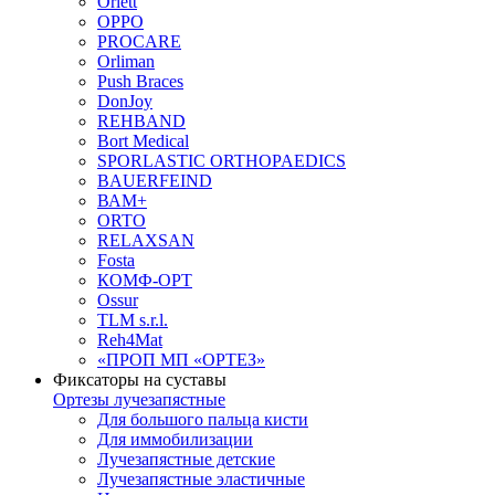
Orlett
OPPO
PROCARE
Orliman
Push Braces
DonJoy
REHBAND
Bort Medical
SPORLASTIC ORTHOPAEDICS
BAUERFEIND
ВАМ+
ORTO
RELAXSAN
Fosta
КОМФ-ОРТ
Ossur
TLM s.r.l.
Reh4Mat
«ПРОП МП «ОРТЕЗ»
Фиксаторы на суставы
Ортезы лучезапястные
Для большого пальца кисти
Для иммобилизации
Лучезапястные детские
Лучезапястные эластичные