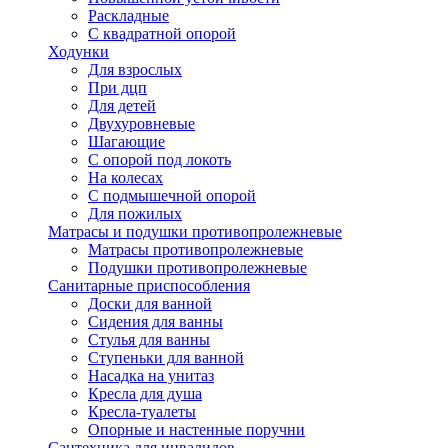
Раскладные
С квадратной опорой
Ходунки
Для взрослых
При дцп
Для детей
Двухуровневые
Шагающие
С опорой под локоть
На колесах
С подмышечной опорой
Для пожилых
Матрасы и подушки противопролежневые
Матрасы противопролежневые
Подушки противопролежневые
Санитарные приспособления
Доски для ванной
Сидения для ванны
Стулья для ванны
Ступеньки для ванной
Насадка на унитаз
Кресла для душа
Кресла-туалеты
Опорные и настенные поручни
Сантехника для инвалидов