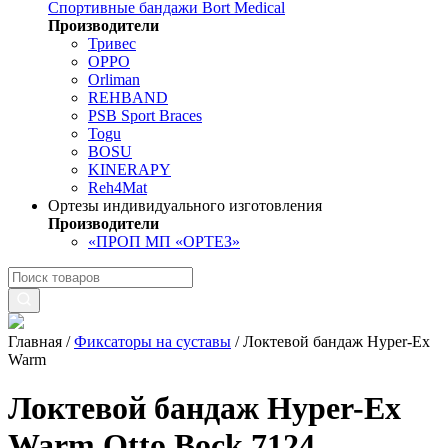
Спортивные бандажи Bort Medical
Производители
Тривес
OPPO
Orliman
REHBAND
PSB Sport Braces
Togu
BOSU
KINERAPY
Reh4Mat
Ортезы индивидуального изготовления
Производители
«ПРОП МП «ОРТЕЗ»
Главная
/
Фиксаторы на суставы
/
Локтевой бандаж Hyper-Ex
Warm
Локтевой бандаж Hyper-Ex
Warm Otto Bock 7124