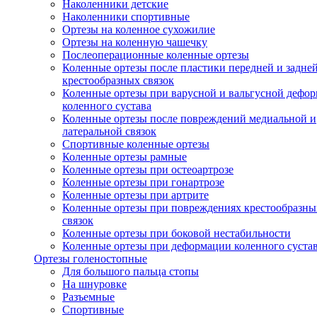
Наколенники детские
Наколенники спортивные
Ортезы на коленное сухожилие
Ортезы на коленную чашечку
Послеоперационные коленные ортезы
Коленные ортезы после пластики передней и задне
крестообразных связок
Коленные ортезы при варусной и вальгусной дефо
коленного сустава
Коленные ортезы после повреждений медиальной и
латеральной связок
Спортивные коленные ортезы
Коленные ортезы рамные
Коленные ортезы при остеоартрозе
Коленные ортезы при гонартрозе
Коленные ортезы при артрите
Коленные ортезы при повреждениях крестообразны
связок
Коленные ортезы при боковой нестабильности
Коленные ортезы при деформации коленного суста
Ортезы голеностопные
Для большого пальца стопы
На шнуровке
Разъемные
Спортивные