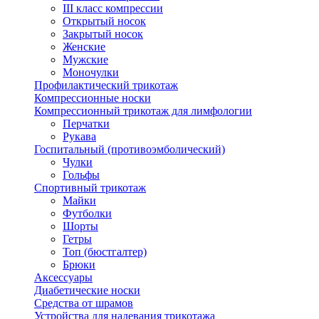
III класс компрессии
Открытый носок
Закрытый носок
Женские
Мужские
Моночулки
Профилактический трикотаж
Компрессионные носки
Компрессионный трикотаж для лимфологии
Перчатки
Рукава
Госпитальный (противоэмболический)
Чулки
Гольфы
Спортивный трикотаж
Майки
Футболки
Шорты
Гетры
Топ (бюстгалтер)
Брюки
Аксессуары
Диабетические носки
Средства от шрамов
Устройства для надевания трикотажа