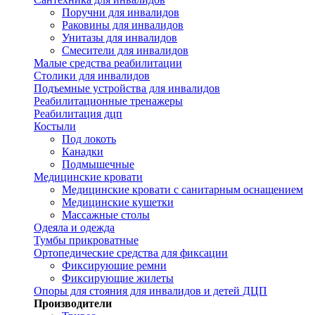
Поручни для инвалидов
Раковины для инвалидов
Унитазы для инвалидов
Смесители для инвалидов
Малые средства реабилитации
Столики для инвалидов
Подъемные устройства для инвалидов
Реабилитационные тренажеры
Реабилитация дцп
Костыли
Под локоть
Канадки
Подмышечные
Медицинские кровати
Медицинские кровати с санитарным оснащением
Медицинские кушетки
Массажные столы
Одеяла и одежда
Тумбы прикроватные
Ортопедические средства для фиксации
Фиксирующие ремни
Фиксирующие жилеты
Опоры для стояния для инвалидов и детей ДЦП
Производители