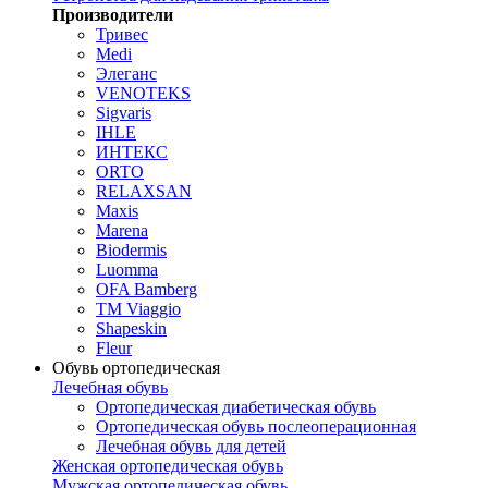
Производители
Тривес
Medi
Элеганс
VENOTEKS
Sigvaris
IHLE
ИНТЕКС
ORTO
RELAXSAN
Maxis
Marena
Biodermis
Luomma
OFA Bamberg
TM Viaggio
Shapeskin
Fleur
Обувь ортопедическая
Лечебная обувь
Ортопедическая диабетическая обувь
Ортопедическая обувь послеоперационная
Лечебная обувь для детей
Женская ортопедическая обувь
Мужская ортопедическая обувь