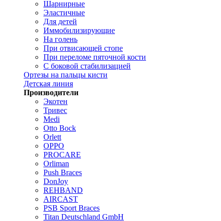
Шарнирные
Эластичные
Для детей
Иммобилизирующие
На голень
При отвисающей стопе
При переломе пяточной кости
С боковой стабилизацией
Ортезы на пальцы кисти
Детская линия
Производители
Экотен
Тривес
Medi
Otto Bock
Orlett
OPPO
PROCARE
Orliman
Push Braces
DonJoy
REHBAND
AIRCAST
PSB Sport Braces
Titan Deutschland GmbH