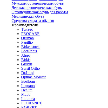
Мужская ортопедическая обувь
Детская ортопедическая обувь
Ортопедическая обувь для работы
Медицинская обувь
Средства ухода за обувью
Производители
Тривес
PROCARE
Orliman
Papillio
Birkenstock
FootPrints
Alpro
Birkis
Grubin
Sursil Ortho
Dr.Luigi
Optima Molliter
Bosikom
Leguano
Heelift
Mubb
Luomma
FLORANCE
ROBERT