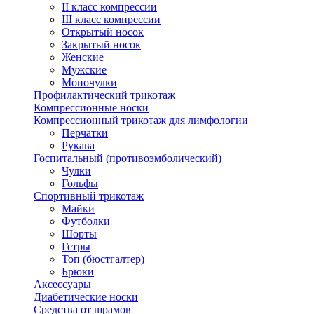
II класс компрессии
III класс компрессии
Открытый носок
Закрытый носок
Женские
Мужские
Моночулки
Профилактический трикотаж
Компрессионные носки
Компрессионный трикотаж для лимфологии
Перчатки
Рукава
Госпитальный (противоэмболический)
Чулки
Гольфы
Спортивный трикотаж
Майки
Футболки
Шорты
Гетры
Топ (бюстгалтер)
Брюки
Аксессуары
Диабетические носки
Средства от шрамов