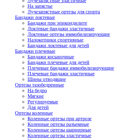
Лучезапястные эластичные
На запястье
Лучезапястные ортезы для спорта
Бандажи локтевые
Бандажи при эпикондилите
Локтевые бандажи эластичные
Локтевые ортезы иммобилизирующие
Налокотники спортивные
Бандажи локтевые для детей
Бандажи плечевые
Бандажи косыночные
Бандажи плечевые для детей
Плечевые бандажи иммобилизирующие
Плечевые бандажи эластичные
Шины отводящие
Ортезы тазобедренные
На бедро
Мягкие
Регулируемые
Для детей
Ортезы коленные
Коленные ортезы при артрозе
Коленные ортезы разъемные
Коленные ортезы шарнирные
Коленные ортезы эластичные