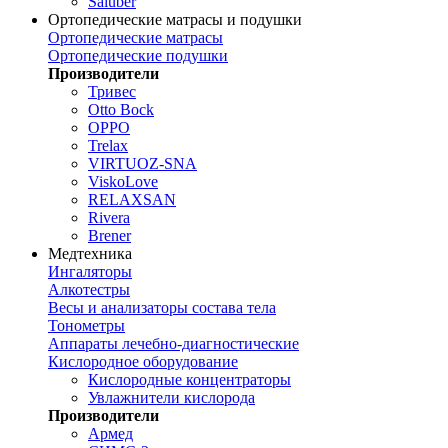
Saluber
Ортопедические матрасы и подушки
Ортопедические матрасы
Ортопедические подушки
Производители
Тривес
Otto Bock
OPPO
Trelax
VIRTUOZ-SNA
ViskoLove
RELAXSAN
Rivera
Brener
Медтехника
Ингаляторы
Алкотестры
Весы и анализаторы состава тела
Тонометры
Аппараты лечебно-диагностические
Кислородное оборудование
Кислородные концентраторы
Увлажнители кислорода
Производители
Армед