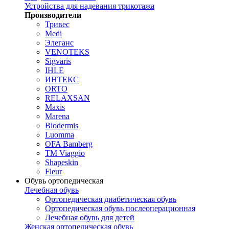
Устройства для надевания трикотажа
Производители
Тривес
Medi
Элеганс
VENOTEKS
Sigvaris
IHLE
ИНТЕКС
ORTO
RELAXSAN
Maxis
Marena
Biodermis
Luomma
OFA Bamberg
TM Viaggio
Shapeskin
Fleur
Обувь ортопедическая
Лечебная обувь
Ортопедическая диабетическая обувь
Ортопедическая обувь послеоперационная
Лечебная обувь для детей
Женская ортопедическая обувь