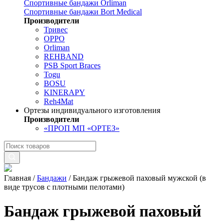
Спортивные бандажи Orliman
Спортивные бандажи Bort Medical
Производители
Тривес
OPPO
Orliman
REHBAND
PSB Sport Braces
Togu
BOSU
KINERAPY
Reh4Mat
Ортезы индивидуального изготовления
Производители
«ПРОП МП «ОРТЕЗ»
Главная
/
Бандажи
/
Бандаж грыжевой паховый мужской (в
виде трусов с плотными пелотами)
Бандаж грыжевой паховый