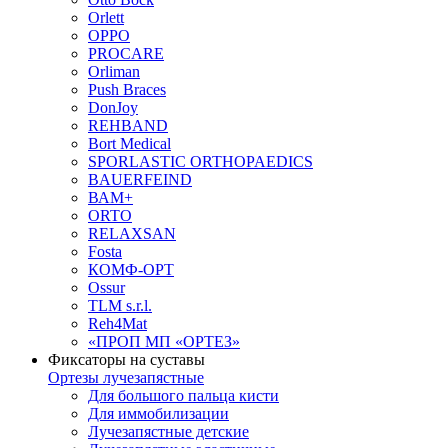
Orlett
OPPO
PROCARE
Orliman
Push Braces
DonJoy
REHBAND
Bort Medical
SPORLASTIC ORTHOPAEDICS
BAUERFEIND
ВАМ+
ORTO
RELAXSAN
Fosta
КОМФ-ОРТ
Ossur
TLM s.r.l.
Reh4Mat
«ПРОП МП «ОРТЕЗ»
Фиксаторы на суставы
Ортезы лучезапястные
Для большого пальца кисти
Для иммобилизации
Лучезапястные детские