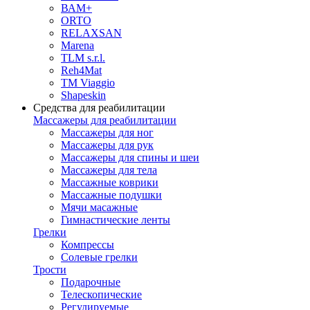
ВАМ+
ORTO
RELAXSAN
Marena
TLM s.r.l.
Reh4Mat
TM Viaggio
Shapeskin
Средства для реабилитации
Массажеры для реабилитации
Массажеры для ног
Массажеры для рук
Массажеры для спины и шеи
Массажеры для тела
Массажные коврики
Массажные подушки
Мячи масажные
Гимнастические ленты
Грелки
Компрессы
Солевые грелки
Трости
Подарочные
Телескопические
Регулируемые