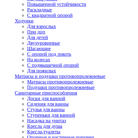
Повышенной устойчивости
Раскладные
С квадратной опорой
Ходунки
Для взрослых
При дцп
Для детей
Двухуровневые
Шагающие
С опорой под локоть
На колесах
С подмышечной опорой
Для пожилых
Матрасы и подушки противопролежневые
Матрасы противопролежневые
Подушки противопролежневые
Санитарные приспособления
Доски для ванной
Сидения для ванны
Стулья для ванны
Ступеньки для ванной
Насадка на унитаз
Кресла для душа
Кресла-туалеты
Опорные и настенные поручни