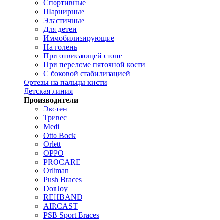
Спортивные
Шарнирные
Эластичные
Для детей
Иммобилизирующие
На голень
При отвисающей стопе
При переломе пяточной кости
С боковой стабилизацией
Ортезы на пальцы кисти
Детская линия
Производители
Экотен
Тривес
Medi
Otto Bock
Orlett
OPPO
PROCARE
Orliman
Push Braces
DonJoy
REHBAND
AIRCAST
PSB Sport Braces