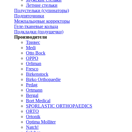
Летние стельки
Полустельки (супинаторы)
Подпяточники
Межпальцевые корректоры
Геле-тканевые кольца
Подкладки (подушечки)
Производители
Тривес
Medi
Otto Bock
OPPO
Orliman
Fresco
Birkenstock
Birko Orthopaedie
Pedag
Ortmann
Bergal
Bort Medical
SPORLASTIC ORTHOPAEDICS
ORTO
Ortonik
Optima Molliter
Natch!