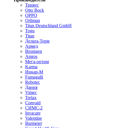
Тривес
Otto Bock
OPPO
Orliman
Titan Deutschland GmbH
Togu
Titan
Дельта-Терм
Армед
Bronigen
Amros
Мега-оптим
Karma
Инкар-М
Fumagalli
Rebotec
Дания
Vimec
Trelax
Convaid
СИМС-2
Invacare
Valentine
Burmeier