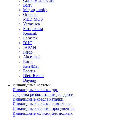
Grand Health Care
Barry
Медицинофф
Ortonica
MED-MOS
Vermeiren
Катаржина
Kenmak
Remetex
DHC
JAPAN
Pardo
Akcesmed
Patrol
Reh4Mat
Россия
Dietz Rehab
Dayang
Инвалидные коляски
Инвалидные коляски дцп
Средства реабилитации для детей
Инвалидные кресла каталки
Инвалидные коляски комнатные
Инвалидные коляски прогулочные
Инвалидные коляски для полных