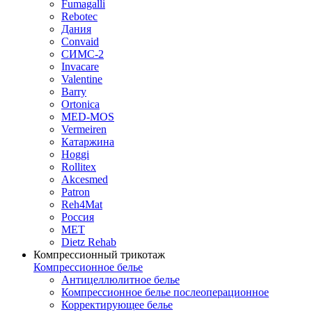
Fumagalli
Rebotec
Дания
Convaid
СИМС-2
Invacare
Valentine
Barry
Ortonica
MED-MOS
Vermeiren
Катаржина
Hoggi
Rollitex
Akcesmed
Patron
Reh4Mat
Россия
МЕТ
Dietz Rehab
Компрессионный трикотаж
Компрессионное белье
Антицеллюлитное белье
Компрессионное белье послеоперационное
Корректирующее белье