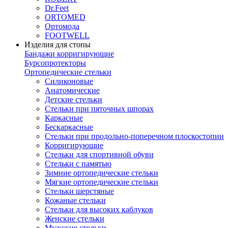
Dr.Feet
ORTOMED
Ортомода
FOOTWELL
Изделия для стопы
Бандажи корригирующие
Бурсопротекторы
Ортопедические стельки
Силиконовые
Анатомические
Детские стельки
Стельки при пяточных шпорах
Каркасные
Бескаркасные
Стельки при продольно-поперечном плоскостопии
Корригирующие
Стельки для спортивной обуви
Стельки с памятью
Зимние ортопедические стельки
Мягкие ортопедические стельки
Стельки шерстяные
Кожаные стельки
Стельки для высоких каблуков
Женские стельки
Мужские стельки