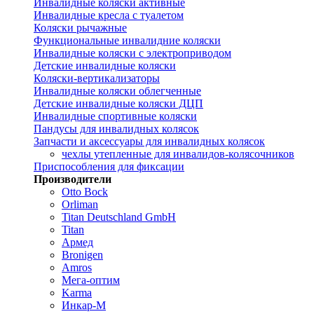
Инвалидные коляски активные
Инвалидные кресла с туалетом
Коляски рычажные
Функциональные инвалидние коляски
Инвалидные коляски с электроприводом
Детские инвалидные коляски
Коляски-вертикализаторы
Инвалидные коляски облегченные
Детские инвалидные коляски ДЦП
Инвалидные спортивные коляски
Пандусы для инвалидных колясок
Запчасти и аксессуары для инвалидных колясок
чехлы утепленные для инвалидов-колясочников
Приспособления для фиксации
Производители
Otto Bock
Orliman
Titan Deutschland GmbH
Titan
Армед
Bronigen
Amros
Мега-оптим
Karma
Инкар-М