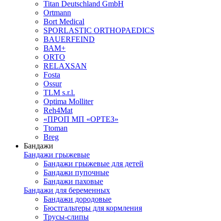
Titan Deutschland GmbH
Ortmann
Bort Medical
SPORLASTIC ORTHOPAEDICS
BAUERFEIND
ВАМ+
ORTO
RELAXSAN
Fosta
Ossur
TLM s.r.l.
Optima Molliter
Reh4Mat
«ПРОП МП «ОРТЕЗ»
Ttoman
Breg
Бандажи
Бандажи грыжевые
Бандажи грыжевые для детей
Бандажи пупочные
Бандажи паховые
Бандажи для беременных
Бандажи дородовые
Бюстгальтеры для кормления
Трусы-слипы