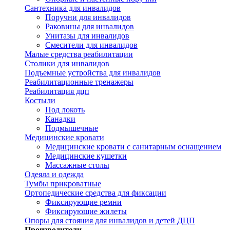
Сантехника для инвалидов
Поручни для инвалидов
Раковины для инвалидов
Унитазы для инвалидов
Смесители для инвалидов
Малые средства реабилитации
Столики для инвалидов
Подъемные устройства для инвалидов
Реабилитационные тренажеры
Реабилитация дцп
Костыли
Под локоть
Канадки
Подмышечные
Медицинские кровати
Медицинские кровати с санитарным оснащением
Медицинские кушетки
Массажные столы
Одеяла и одежда
Тумбы прикроватные
Ортопедические средства для фиксации
Фиксирующие ремни
Фиксирующие жилеты
Опоры для стояния для инвалидов и детей ДЦП
Производители