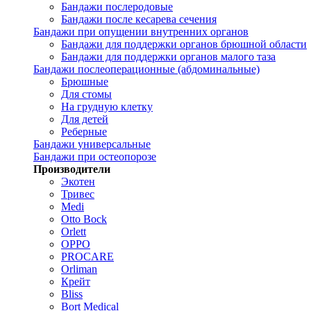
Бандажи послеродовые
Бандажи после кесарева сечения
Бандажи при опущении внутренних органов
Бандажи для поддержки органов брюшной области
Бандажи для поддержки органов малого таза
Бандажи послеоперационные (абдоминальные)
Брюшные
Для стомы
На грудную клетку
Для детей
Реберные
Бандажи универсальные
Бандажи при остеопорозе
Производители
Экотен
Тривес
Medi
Otto Bock
Orlett
OPPO
PROCARE
Orliman
Крейт
Bliss
Bort Medical