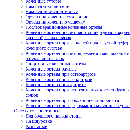
Коленные туторы
Наколенники детские
Наколенники спортивные
Ортезы на коленное сухожилие
Ортезы на коленную чашечку
Послеоперационные коленные ортезы
Коленные ортезы после пластики передней и задне
крестообразных связок
Коленные ортезы при варусной и вальгусной дефо
коленного сустава
Коленные ортезы после повреждений медиальной и
латеральной связок
Спортивные коленные ортезы
Коленные ортезы рамные
Коленные ортезы при остеоартрозе
Коленные ортезы при гонартрозе
Коленные ортезы при артрите
Коленные ортезы при повреждениях крестообразны
связок
Коленные ортезы при боковой нестабильности
Коленные ортезы при деформации коленного суста
Ортезы голеностопные
Для большого пальца стопы
На шнуровке
Разъемные