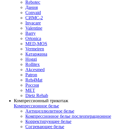
Rebotec
Дания
Convaid
СИМС-2
Invacare
Valentine
Barry
Ortonica
MED-MOS
Vermeiren
Катаржина
Hoggi
Rollitex
Akcesmed
Patron
Reh4Mat
Россия
МЕТ
Dietz Rehab
Компрессионный трикотаж
Компрессионное белье
Антицеллюлитное белье
Компрессионное белье послеоперационное
Корректирующее белье
Согревающее белье