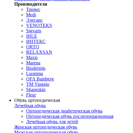
Производители
Тривес
Medi
Элеганс
VENOTEKS
Sigvaris
IHLE
ИНТЕКС
ORTO
RELAXSAN
Maxis
Marena
Biodermis
Luomma
OFA Bamberg
TM Viaggio
Shapeskin
Fleur
Обувь ортопедическая
Лечебная обувь
Ортопедическая диабетическая обувь
Ортопедическая обувь послеоперационная
Лечебная обувь для детей
Женская ортопедическая обувь
Мужская ортопедическая обувь