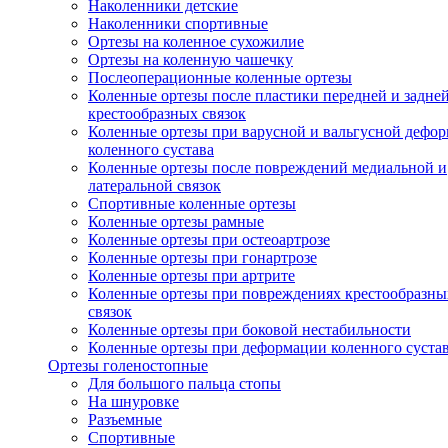
Наколенники детские
Наколенники спортивные
Ортезы на коленное сухожилие
Ортезы на коленную чашечку
Послеоперационные коленные ортезы
Коленные ортезы после пластики передней и задне
крестообразных связок
Коленные ортезы при варусной и вальгусной дефо
коленного сустава
Коленные ортезы после повреждений медиальной и
латеральной связок
Спортивные коленные ортезы
Коленные ортезы рамные
Коленные ортезы при остеоартрозе
Коленные ортезы при гонартрозе
Коленные ортезы при артрите
Коленные ортезы при повреждениях крестообразны
связок
Коленные ортезы при боковой нестабильности
Коленные ортезы при деформации коленного суста
Ортезы голеностопные
Для большого пальца стопы
На шнуровке
Разъемные
Спортивные