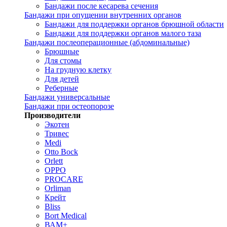
Бандажи после кесарева сечения
Бандажи при опущении внутренних органов
Бандажи для поддержки органов брюшной области
Бандажи для поддержки органов малого таза
Бандажи послеоперационные (абдоминальные)
Брюшные
Для стомы
На грудную клетку
Для детей
Реберные
Бандажи универсальные
Бандажи при остеопорозе
Производители
Экотен
Тривес
Medi
Otto Bock
Orlett
OPPO
PROCARE
Orliman
Крейт
Bliss
Bort Medical
ВАМ+