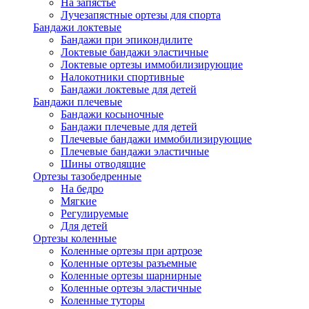
На запястье
Лучезапястные ортезы для спорта
Бандажи локтевые
Бандажи при эпикондилите
Локтевые бандажи эластичные
Локтевые ортезы иммобилизирующие
Налокотники спортивные
Бандажи локтевые для детей
Бандажи плечевые
Бандажи косыночные
Бандажи плечевые для детей
Плечевые бандажи иммобилизирующие
Плечевые бандажи эластичные
Шины отводящие
Ортезы тазобедренные
На бедро
Мягкие
Регулируемые
Для детей
Ортезы коленные
Коленные ортезы при артрозе
Коленные ортезы разъемные
Коленные ортезы шарнирные
Коленные ортезы эластичные
Коленные туторы