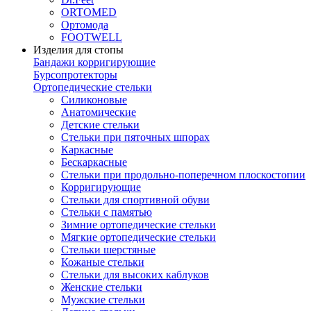
ORTOMED
Ортомода
FOOTWELL
Изделия для стопы
Бандажи корригирующие
Бурсопротекторы
Ортопедические стельки
Силиконовые
Анатомические
Детские стельки
Стельки при пяточных шпорах
Каркасные
Бескаркасные
Стельки при продольно-поперечном плоскостопии
Корригирующие
Стельки для спортивной обуви
Стельки с памятью
Зимние ортопедические стельки
Мягкие ортопедические стельки
Стельки шерстяные
Кожаные стельки
Стельки для высоких каблуков
Женские стельки
Мужские стельки