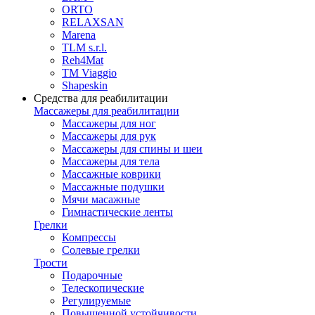
ORTO
RELAXSAN
Marena
TLM s.r.l.
Reh4Mat
TM Viaggio
Shapeskin
Средства для реабилитации
Массажеры для реабилитации
Массажеры для ног
Массажеры для рук
Массажеры для спины и шеи
Массажеры для тела
Массажные коврики
Массажные подушки
Мячи масажные
Гимнастические ленты
Грелки
Компрессы
Солевые грелки
Трости
Подарочные
Телескопические
Регулируемые
Повышенной устойчивости