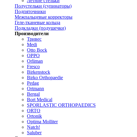
Летние стельки
Полустельки (супинаторы)
Подпяточники
Межпальцевые корректоры
Геле-тканевые кольца
Подкладки (подушечки)
Производители
Тривес
Medi
Otto Bock
OPPO
Orliman
Fresco
Birkenstock
Birko Orthopaedie
Pedag
Ortmann
Bergal
Bort Medical
SPORLASTIC ORTHOPAEDICS
ORTO
Ortonik
Optima Molliter
Natch!
Saluber