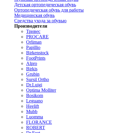
Детская ортопедическая обувь
Ортопедическая обувь для работы
Медицинская обувь
Средства ухода за обувью
Производители
Тривес
PROCARE
Orliman
Papillio
Birkenstock
FootPrints
Alpro
Birkis
Grubin
Sursil Ortho
Dr.Luigi
Optima Molliter
Bosikom
Leguano
Heelift
Mubb
Luomma
FLORANCE
ROBERT
Dr.Feet