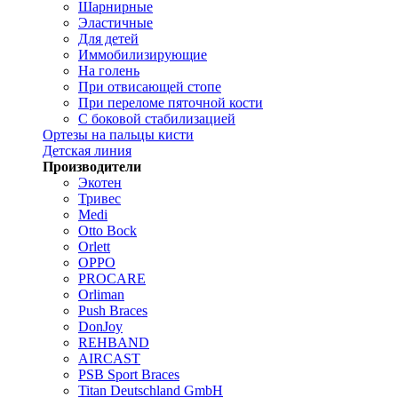
Шарнирные
Эластичные
Для детей
Иммобилизирующие
На голень
При отвисающей стопе
При переломе пяточной кости
С боковой стабилизацией
Ортезы на пальцы кисти
Детская линия
Производители
Экотен
Тривес
Medi
Otto Bock
Orlett
OPPO
PROCARE
Orliman
Push Braces
DonJoy
REHBAND
AIRCAST
PSB Sport Braces
Titan Deutschland GmbH