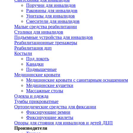
Поручни для инвалидов
Раковины для инвалидов
Унитазы для инвалидов
Смесители для инвалидов
Малые средства реабилитации
Столики для инвалидов
Подъемные устройства для инвалидов
Реабилитационные тренажеры
Реабилитация дцп
Костыли
Под локоть
Канадки
Подмышечные
Медицинские кровати
Медицинские кровати с санитарным оснащением
Медицинские кушетки
Массажные столы
Одеяла и одежда
Тумбы прикроватные
Ортопедические средства для фиксации
Фиксирующие ремни
Фиксирующие жилеты
Опоры для стояния для инвалидов и детей ДЦП
Производители