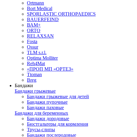
Ortmann
Bort Medical
SPORLASTIC ORTHOPAEDICS
BAUERFEIND
ВАМ+
ORTO
RELAXSAN
Fosta
Ossur
TLM s.r.l.
Optima Molliter
Reh4Mat
«ПРОП МП «ОРТЕЗ»
Ttoman
Breg
Бандажи
Бандажи грыжевые
Бандажи грыжевые для детей
Бандажи пупочные
Бандажи паховые
Бандажи для беременных
Бандажи дородовые
Бюстгальтеры для кормления
Трусы-слипы
Бандажи послеродовые