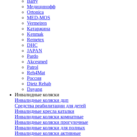
Barry
Медицинофф
Ortonica
MED-MOS
Vermeiren
Катаржина
Kenmak
Remetex
DHC
JAPAN
Pardo
Akcesmed
Patrol
Reh4Mat
Россия
Dietz Rehab
Dayang
Инвалидные коляски
Инвалидные коляски дцп
Средства реабилитации для детей
Инвалидные кресла каталки
Инвалидные коляски комнатные
Инвалидные коляски прогулочные
Инвалидные коляски для полных
Инвалидные коляски активные