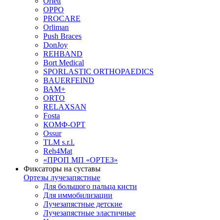
Orlett
OPPO
PROCARE
Orliman
Push Braces
DonJoy
REHBAND
Bort Medical
SPORLASTIC ORTHOPAEDICS
BAUERFEIND
ВАМ+
ORTO
RELAXSAN
Fosta
КОМФ-ОРТ
Ossur
TLM s.r.l.
Reh4Mat
«ПРОП МП «ОРТЕЗ»
Фиксаторы на суставы
Ортезы лучезапястные
Для большого пальца кисти
Для иммобилизации
Лучезапястные детские
Лучезапястные эластичные