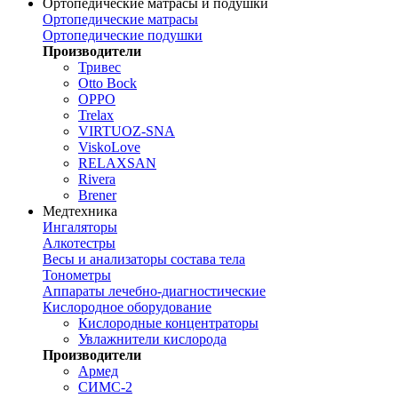
Ортопедические матрасы и подушки
Ортопедические матрасы
Ортопедические подушки
Производители
Тривес
Otto Bock
OPPO
Trelax
VIRTUOZ-SNA
ViskoLove
RELAXSAN
Rivera
Brener
Медтехника
Ингаляторы
Алкотестры
Весы и анализаторы состава тела
Тонометры
Аппараты лечебно-диагностические
Кислородное оборудование
Кислородные концентраторы
Увлажнители кислорода
Производители
Армед
СИМС-2