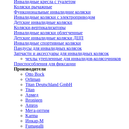
Инвалидные кресла с туалетом
Коляски рычажные
Функциональные инвалидние коляски
Инвалидные коляски с электроприводом
Детские инвалидные коляски
Коляски-вертикализаторы
Инвалидные коляски облегченные
Детские инвалидные коляски ДЦП
Инвалидные спортивные коляски
Пандусы для инвалидных колясок
Запчасти и аксессуары для инвалидных колясок
чехлы утепленные для инвалидов-колясочников
Приспособления для фиксации
Производители
Otto Bock
Orliman
Titan Deutschland GmbH
Titan
Армед
Bronigen
Amros
Мега-оптим
Karma
Инкар-М
Fumagalli