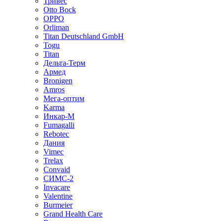
Тривес
Otto Bock
OPPO
Orliman
Titan Deutschland GmbH
Togu
Titan
Дельта-Терм
Армед
Bronigen
Amros
Мега-оптим
Karma
Инкар-М
Fumagalli
Rebotec
Дания
Vimec
Trelax
Convaid
СИМС-2
Invacare
Valentine
Burmeier
Grand Health Care