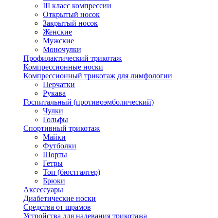
III класс компрессии
Открытый носок
Закрытый носок
Женские
Мужские
Моночулки
Профилактический трикотаж
Компрессионные носки
Компрессионный трикотаж для лимфологии
Перчатки
Рукава
Госпитальный (противоэмболический)
Чулки
Гольфы
Спортивный трикотаж
Майки
Футболки
Шорты
Гетры
Топ (бюстгалтер)
Брюки
Аксессуары
Диабетические носки
Средства от шрамов
Устройства для надевания трикотажа