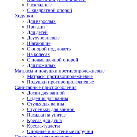
Раскладные
С квадратной опорой
Ходунки
Для взрослых
При дцп
Для детей
Двухуровневые
Шагающие
С опорой под локоть
На колесах
С подмышечной опорой
Для пожилых
Матрасы и подушки противопролежневые
Матрасы противопролежневые
Подушки противопролежневые
Санитарные приспособления
Доски для ванной
Сидения для ванны
Стулья для ванны
Ступеньки для ванной
Насадка на унитаз
Кресла для душа
Кресла-туалеты
Опорные и настенные поручни
Сантехника для инвалидов