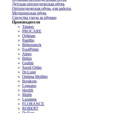
Детская ортопедическая обувь
Ортопедическая обувь для работы
Медицинская обувь
Средства ухода за обувью
Производители
Тривес
PROCARE
Orliman
Papillio
Birkenstock
FootPrints
Alpro
Birkis
Grubin
Sursil Ortho
Dr.Luigi
Optima Molliter
Bosikom
Leguano
Heelift
Mubb
Luomma
FLORANCE
ROBERT
Dr.Feet