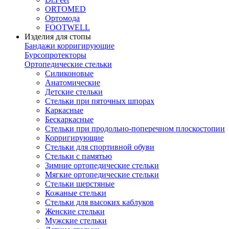
ORTOMED
Ортомода
FOOTWELL
Изделия для стопы
Бандажи корригирующие
Бурсопротекторы
Ортопедические стельки
Силиконовые
Анатомические
Детские стельки
Стельки при пяточных шпорах
Каркасные
Бескаркасные
Стельки при продольно-поперечном плоскостопии
Корригирующие
Стельки для спортивной обуви
Стельки с памятью
Зимние ортопедические стельки
Мягкие ортопедические стельки
Стельки шерстяные
Кожаные стельки
Стельки для высоких каблуков
Женские стельки
Мужские стельки