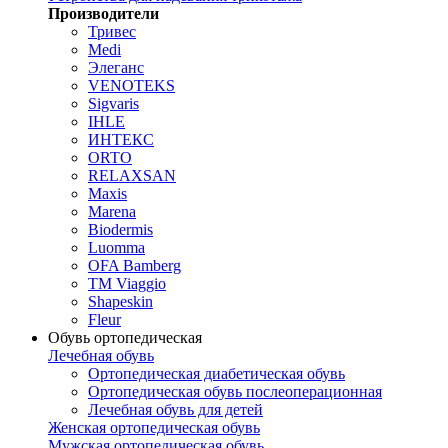
Производители
Тривес
Medi
Элеганс
VENOTEKS
Sigvaris
IHLE
ИНТЕКС
ORTO
RELAXSAN
Maxis
Marena
Biodermis
Luomma
OFA Bamberg
TM Viaggio
Shapeskin
Fleur
Обувь ортопедическая
Лечебная обувь
Ортопедическая диабетическая обувь
Ортопедическая обувь послеоперационная
Лечебная обувь для детей
Женская ортопедическая обувь
Мужская ортопедическая обувь