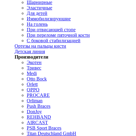
Шарнирные
Эластичные
Для детей
Иммобилизирующие
На голень
При отвисающей стопе
При переломе пяточной кости
С боковой стабилизацией
Ортезы на пальцы кисти
Детская линия
Производители
Экотен
Тривес
Medi
Otto Bock
Orlett
OPPO
PROCARE
Orliman
Push Braces
DonJoy
REHBAND
AIRCAST
PSB Sport Braces
Titan Deutschland GmbH