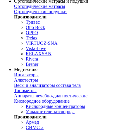
Ортопедические матрасы и подушки
Ортопедические матрасы
Ортопедические подушки
Производители
Тривес
Otto Bock
OPPO
Trelax
VIRTUOZ-SNA
ViskoLove
RELAXSAN
Rivera
Brener
Медтехника
Ингаляторы
Алкотестры
Весы и анализаторы состава тела
Тонометры
Аппараты лечебно-диагностические
Кислородное оборудование
Кислородные концентраторы
Увлажнители кислорода
Производители
Армед
СИМС-2