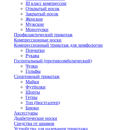
III класс компрессии
Открытый носок
Закрытый носок
Женские
Мужские
Моночулки
Профилактический трикотаж
Компрессионные носки
Компрессионный трикотаж для лимфологии
Перчатки
Рукава
Госпитальный (противоэмболический)
Чулки
Гольфы
Спортивный трикотаж
Майки
Футболки
Шорты
Гетры
Топ (бюстгалтер)
Брюки
Аксессуары
Диабетические носки
Средства от шрамов
Устройства для надевания трикотажа