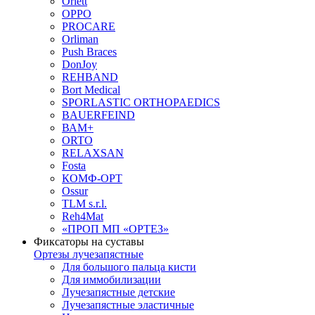
Orlett
OPPO
PROCARE
Orliman
Push Braces
DonJoy
REHBAND
Bort Medical
SPORLASTIC ORTHOPAEDICS
BAUERFEIND
ВАМ+
ORTO
RELAXSAN
Fosta
КОМФ-ОРТ
Ossur
TLM s.r.l.
Reh4Mat
«ПРОП МП «ОРТЕЗ»
Фиксаторы на суставы
Ортезы лучезапястные
Для большого пальца кисти
Для иммобилизации
Лучезапястные детские
Лучезапястные эластичные