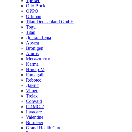
Тривес
Otto Bock
OPPO
Orliman
Titan Deutschland GmbH
Togu
Titan
Дельта-Терм
Армед
Bronigen
Amros
Мега-оптим
Karma
Инкар-М
Fumagalli
Rebotec
Дания
Vimec
Trelax
Convaid
СИМС-2
Invacare
Valentine
Burmeier
Grand Health Care