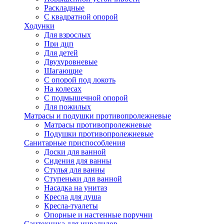
Раскладные
С квадратной опорой
Ходунки
Для взрослых
При дцп
Для детей
Двухуровневые
Шагающие
С опорой под локоть
На колесах
С подмышечной опорой
Для пожилых
Матрасы и подушки противопролежневые
Матрасы противопролежневые
Подушки противопролежневые
Санитарные приспособления
Доски для ванной
Сидения для ванны
Стулья для ванны
Ступеньки для ванной
Насадка на унитаз
Кресла для душа
Кресла-туалеты
Опорные и настенные поручни
Сантехника для инвалидов