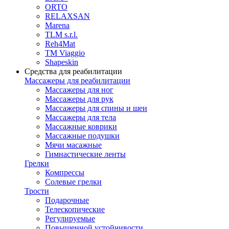
ORTO
RELAXSAN
Marena
TLM s.r.l.
Reh4Mat
TM Viaggio
Shapeskin
Средства для реабилитации
Массажеры для реабилитации
Массажеры для ног
Массажеры для рук
Массажеры для спины и шеи
Массажеры для тела
Массажные коврики
Массажные подушки
Мячи масажные
Гимнастические ленты
Грелки
Компрессы
Солевые грелки
Трости
Подарочные
Телескопические
Регулируемые
Повышенной устойчивости