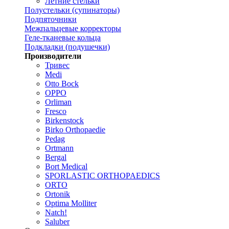
Летние стельки
Полустельки (супинаторы)
Подпяточники
Межпальцевые корректоры
Геле-тканевые кольца
Подкладки (подушечки)
Производители
Тривес
Medi
Otto Bock
OPPO
Orliman
Fresco
Birkenstock
Birko Orthopaedie
Pedag
Ortmann
Bergal
Bort Medical
SPORLASTIC ORTHOPAEDICS
ORTO
Ortonik
Optima Molliter
Natch!
Saluber