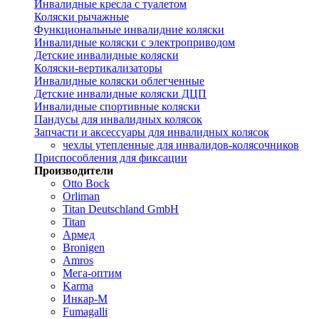
Инвалидные кресла с туалетом
Коляски рычажные
Функциональные инвалидние коляски
Инвалидные коляски с электроприводом
Детские инвалидные коляски
Коляски-вертикализаторы
Инвалидные коляски облегченные
Детские инвалидные коляски ДЦП
Инвалидные спортивные коляски
Пандусы для инвалидных колясок
Запчасти и аксессуары для инвалидных колясок
чехлы утепленные для инвалидов-колясочников
Приспособления для фиксации
Производители
Otto Bock
Orliman
Titan Deutschland GmbH
Titan
Армед
Bronigen
Amros
Мега-оптим
Karma
Инкар-М
Fumagalli