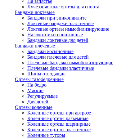
На запястье
Лучезапястные ортезы для спорта
Бандажи локтевые
Бандажи при эпикондилите
Локтевые бандажи эластичные
Локтевые ортезы иммобилизирующие
Налокотники спортивные
Бандажи локтевые для детей
Бандажи плечевые
Бандажи косыночные
Бандажи плечевые для детей
Плечевые бандажи иммобилизирующие
Плечевые бандажи эластичные
Шины отводящие
Ортезы тазобедренные
На бедро
Мягкие
Регулируемые
Для детей
Ортезы коленные
Коленные ортезы при артрозе
Коленные ортезы разъемные
Коленные ортезы шарнирные
Коленные ортезы эластичные
Коленные туторы