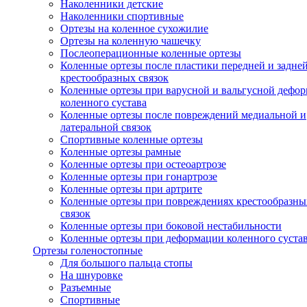
Наколенники детские
Наколенники спортивные
Ортезы на коленное сухожилие
Ортезы на коленную чашечку
Послеоперационные коленные ортезы
Коленные ортезы после пластики передней и задне
крестообразных связок
Коленные ортезы при варусной и вальгусной дефо
коленного сустава
Коленные ортезы после повреждений медиальной и
латеральной связок
Спортивные коленные ортезы
Коленные ортезы рамные
Коленные ортезы при остеоартрозе
Коленные ортезы при гонартрозе
Коленные ортезы при артрите
Коленные ортезы при повреждениях крестообразны
связок
Коленные ортезы при боковой нестабильности
Коленные ортезы при деформации коленного суста
Ортезы голеностопные
Для большого пальца стопы
На шнуровке
Разъемные
Спортивные