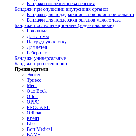
Бандажи после кесарева сечения
Бандажи при опущении внутренних органов
Бандажи для поддержки органов брюшной области
Бандажи для поддержки органов малого таза
Бандажи послеоперационные (абдоминальные)
Брюшные
Для стомы
На грудную клетку
Для детей
Реберные
Бандажи универсальные
Бандажи при остеопорозе
Производители
Экотен
Тривес
Medi
Otto Bock
Orlett
OPPO
PROCARE
Orliman
Крейт
Bliss
Bort Medical
ВАМ+