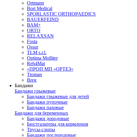
Ortmann
Bort Medical
SPORLASTIC ORTHOPAEDICS
BAUERFEIND
ВАМ+
ORTO
RELAXSAN
Fosta
Ossur
TLM s.r.l.
Optima Molliter
Reh4Mat
«ПРОП МП «ОРТЕЗ»
Ttoman
Breg
Бандажи
Бандажи грыжевые
Бандажи грыжевые для детей
Бандажи пупочные
Бандажи паховые
Бандажи для беременных
Бандажи дородовые
Бюстгальтеры для кормления
Трусы-слипы
Бандажи послеродовые