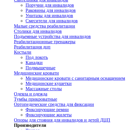
Поручни для инвалидов
Раковины для инвалидов
Унитазы для инвалидов
Смесители для инвалидов
Малые средства реабилитации
Столики для инвалидов
Подъемные устройства для инвалидов
Реабилитационные тренажеры
Реабилитация дцп
Костыли
Под локоть
Канадки
Подмышечные
Медицинские кровати
Медицинские кровати с санитарным оснащением
Медицинские кушетки
Массажные столы
Одеяла и одежда
Тумбы прикроватные
Ортопедические средства для фиксации
Фиксирующие ремни
Фиксирующие жилеты
Опоры для стояния для инвалидов и детей ДЦП
Производители