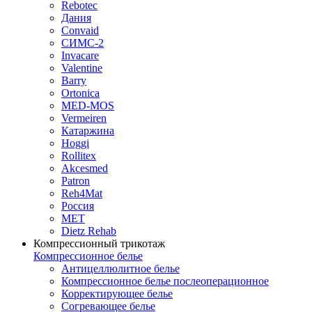
Rebotec
Дания
Convaid
СИМС-2
Invacare
Valentine
Barry
Ortonica
MED-MOS
Vermeiren
Катаржина
Hoggi
Rollitex
Akcesmed
Patron
Reh4Mat
Россия
МЕТ
Dietz Rehab
Компрессионный трикотаж
Компрессионное белье
Антицеллюлитное белье
Компрессионное белье послеоперационное
Корректирующее белье
Согревающее белье