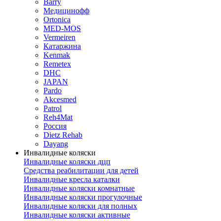
Barry
Медицинофф
Ortonica
MED-MOS
Vermeiren
Катаржина
Kenmak
Remetex
DHC
JAPAN
Pardo
Akcesmed
Patrol
Reh4Mat
Россия
Dietz Rehab
Dayang
Инвалидные коляски
Инвалидные коляски дцп
Средства реабилитации для детей
Инвалидные кресла каталки
Инвалидные коляски комнатные
Инвалидные коляски прогулочные
Инвалидные коляски для полных
Инвалидные коляски активные