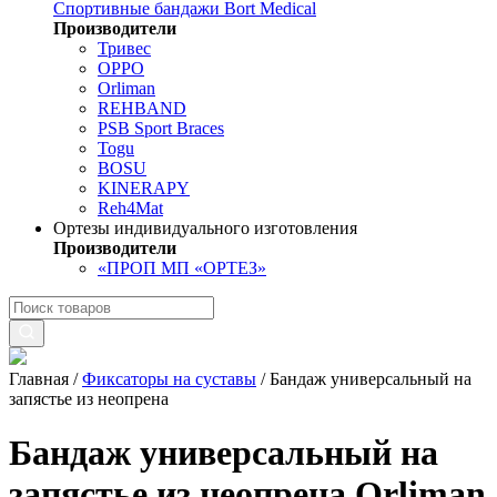
Спортивные бандажи Bort Medical
Производители
Тривес
OPPO
Orliman
REHBAND
PSB Sport Braces
Togu
BOSU
KINERAPY
Reh4Mat
Ортезы индивидуального изготовления
Производители
«ПРОП МП «ОРТЕЗ»
Главная
/
Фиксаторы на суставы
/
Бандаж универсальный на
запястье из неопрена
Бандаж универсальный на
запястье из неопрена Orliman