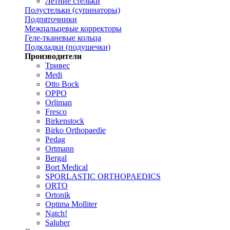
Летние стельки
Полустельки (супинаторы)
Подпяточники
Межпальцевые корректоры
Геле-тканевые кольца
Подкладки (подушечки)
Производители
Тривес
Medi
Otto Bock
OPPO
Orliman
Fresco
Birkenstock
Birko Orthopaedie
Pedag
Ortmann
Bergal
Bort Medical
SPORLASTIC ORTHOPAEDICS
ORTO
Ortonik
Optima Molliter
Natch!
Saluber