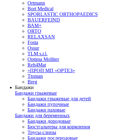
Ortmann
Bort Medical
SPORLASTIC ORTHOPAEDICS
BAUERFEIND
ВАМ+
ORTO
RELAXSAN
Fosta
Ossur
TLM s.r.l.
Optima Molliter
Reh4Mat
«ПРОП МП «ОРТЕЗ»
Ttoman
Breg
Бандажи
Бандажи грыжевые
Бандажи грыжевые для детей
Бандажи пупочные
Бандажи паховые
Бандажи для беременных
Бандажи дородовые
Бюстгальтеры для кормления
Трусы-слипы
Бандажи послеродовые