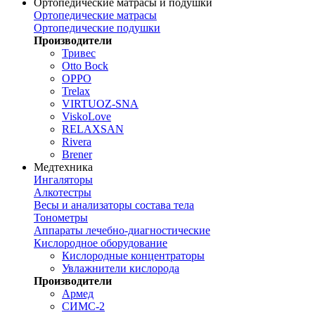
Ортопедические матрасы и подушки
Ортопедические матрасы
Ортопедические подушки
Производители
Тривес
Otto Bock
OPPO
Trelax
VIRTUOZ-SNA
ViskoLove
RELAXSAN
Rivera
Brener
Медтехника
Ингаляторы
Алкотестры
Весы и анализаторы состава тела
Тонометры
Аппараты лечебно-диагностические
Кислородное оборудование
Кислородные концентраторы
Увлажнители кислорода
Производители
Армед
СИМС-2