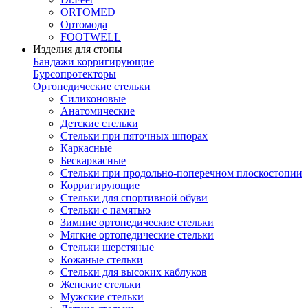
ORTOMED
Ортомода
FOOTWELL
Изделия для стопы
Бандажи корригирующие
Бурсопротекторы
Ортопедические стельки
Силиконовые
Анатомические
Детские стельки
Стельки при пяточных шпорах
Каркасные
Бескаркасные
Стельки при продольно-поперечном плоскостопии
Корригирующие
Стельки для спортивной обуви
Стельки с памятью
Зимние ортопедические стельки
Мягкие ортопедические стельки
Стельки шерстяные
Кожаные стельки
Стельки для высоких каблуков
Женские стельки
Мужские стельки