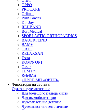
Orlett
OPPO
PROCARE
Orliman
Push Braces
DonJoy
REHBAND
Bort Medical
SPORLASTIC ORTHOPAEDICS
BAUERFEIND
ВАМ+
ORTO
RELAXSAN
Fosta
КОМФ-ОРТ
Ossur
TLM s.r.l.
Reh4Mat
«ПРОП МП «ОРТЕЗ»
Фиксаторы на суставы
Ортезы лучезапястные
Для большого пальца кисти
Для иммобилизации
Лучезапястные детские
Лучезапястные эластичные