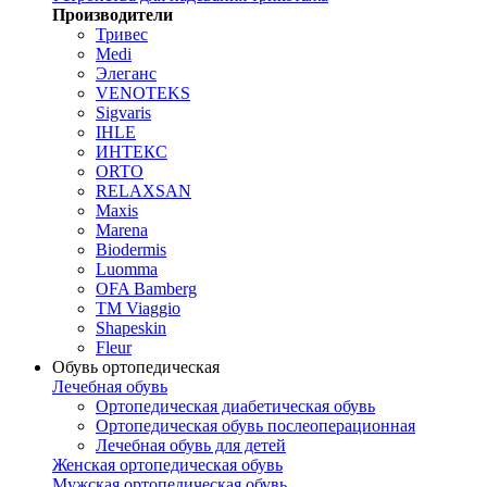
Производители
Тривес
Medi
Элеганс
VENOTEKS
Sigvaris
IHLE
ИНТЕКС
ORTO
RELAXSAN
Maxis
Marena
Biodermis
Luomma
OFA Bamberg
TM Viaggio
Shapeskin
Fleur
Обувь ортопедическая
Лечебная обувь
Ортопедическая диабетическая обувь
Ортопедическая обувь послеоперационная
Лечебная обувь для детей
Женская ортопедическая обувь
Мужская ортопедическая обувь