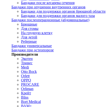
Бандажи после кесарева сечения
Бандажи при опущении внутренних органов
Бандажи для поддержки органов брюшной области
Бандажи для поддержки органов малого таза
Бандажи послеоперационные (абдоминальные)
Брюшные
Для стомы
На грудную клетку
Для детей
Реберные
Бандажи универсальные
Бандажи при остеопорозе
Производители
Экотен
Тривес
Medi
Otto Bock
Orlett
OPPO
PROCARE
Orliman
Крейт
Bliss
Bort Medical
ВАМ+