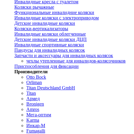
Инвалидные кресла с туалетом
Коляски рычажные
Функциональные инвалидние коляски
Инвалидные коляски с электроприводом
Детские инвалидные коляски
Коляски-вертикализаторы
Инвалидные коляски облегченные
Детские инвалидные коляски ДЦП
Инвалидные спортивные коляски
Пандусы для инвалидных колясок
Запчасти и аксессуары для инвалидных колясок
чехлы утепленные для инвалидов-колясочников
Приспособления для фиксации
Производители
Otto Bock
Orliman
Titan Deutschland GmbH
Titan
Армед
Bronigen
Amros
Мега-оптим
Karma
Инкар-М
Fumagalli