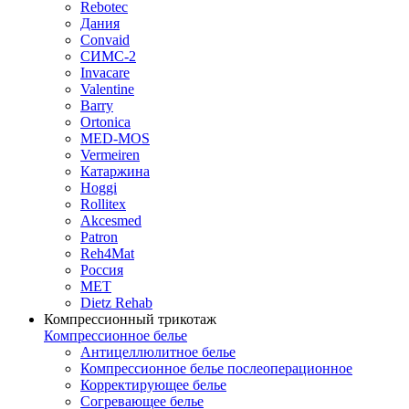
Rebotec
Дания
Convaid
СИМС-2
Invacare
Valentine
Barry
Ortonica
MED-MOS
Vermeiren
Катаржина
Hoggi
Rollitex
Akcesmed
Patron
Reh4Mat
Россия
МЕТ
Dietz Rehab
Компрессионный трикотаж
Компрессионное белье
Антицеллюлитное белье
Компрессионное белье послеоперационное
Корректирующее белье
Согревающее белье