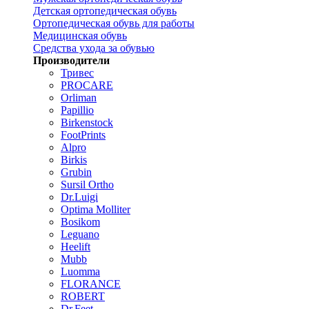
Детская ортопедическая обувь
Ортопедическая обувь для работы
Медицинская обувь
Средства ухода за обувью
Производители
Тривес
PROCARE
Orliman
Papillio
Birkenstock
FootPrints
Alpro
Birkis
Grubin
Sursil Ortho
Dr.Luigi
Optima Molliter
Bosikom
Leguano
Heelift
Mubb
Luomma
FLORANCE
ROBERT
Dr.Feet