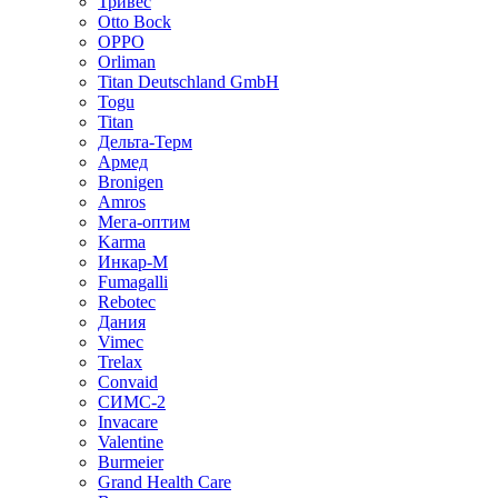
Тривес
Otto Bock
OPPO
Orliman
Titan Deutschland GmbH
Togu
Titan
Дельта-Терм
Армед
Bronigen
Amros
Мега-оптим
Karma
Инкар-М
Fumagalli
Rebotec
Дания
Vimec
Trelax
Convaid
СИМС-2
Invacare
Valentine
Burmeier
Grand Health Care