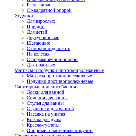
Раскладные
С квадратной опорой
Ходунки
Для взрослых
При дцп
Для детей
Двухуровневые
Шагающие
С опорой под локоть
На колесах
С подмышечной опорой
Для пожилых
Матрасы и подушки противопролежневые
Матрасы противопролежневые
Подушки противопролежневые
Санитарные приспособления
Доски для ванной
Сидения для ванны
Стулья для ванны
Ступеньки для ванной
Насадка на унитаз
Кресла для душа
Кресла-туалеты
Опорные и настенные поручни
Сантехника для инвалидов