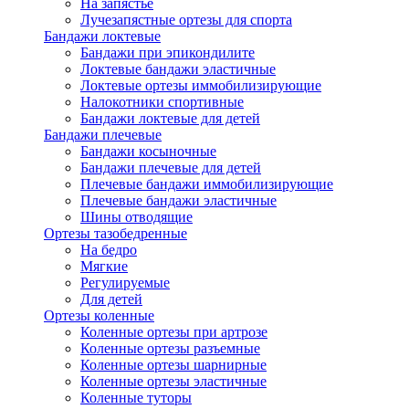
На запястье
Лучезапястные ортезы для спорта
Бандажи локтевые
Бандажи при эпикондилите
Локтевые бандажи эластичные
Локтевые ортезы иммобилизирующие
Налокотники спортивные
Бандажи локтевые для детей
Бандажи плечевые
Бандажи косыночные
Бандажи плечевые для детей
Плечевые бандажи иммобилизирующие
Плечевые бандажи эластичные
Шины отводящие
Ортезы тазобедренные
На бедро
Мягкие
Регулируемые
Для детей
Ортезы коленные
Коленные ортезы при артрозе
Коленные ортезы разъемные
Коленные ортезы шарнирные
Коленные ортезы эластичные
Коленные туторы