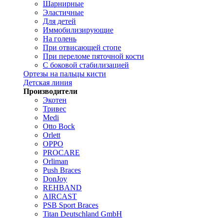
Шарнирные
Эластичные
Для детей
Иммобилизирующие
На голень
При отвисающей стопе
При переломе пяточной кости
С боковой стабилизацией
Ортезы на пальцы кисти
Детская линия
Производители
Экотен
Тривес
Medi
Otto Bock
Orlett
OPPO
PROCARE
Orliman
Push Braces
DonJoy
REHBAND
AIRCAST
PSB Sport Braces
Titan Deutschland GmbH