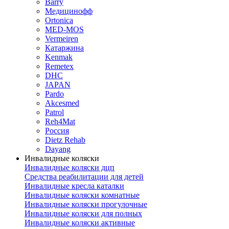
Barry
Медицинофф
Ortonica
MED-MOS
Vermeiren
Катаржина
Kenmak
Remetex
DHC
JAPAN
Pardo
Akcesmed
Patrol
Reh4Mat
Россия
Dietz Rehab
Dayang
Инвалидные коляски
Инвалидные коляски дцп
Средства реабилитации для детей
Инвалидные кресла каталки
Инвалидные коляски комнатные
Инвалидные коляски прогулочные
Инвалидные коляски для полных
Инвалидные коляски активные