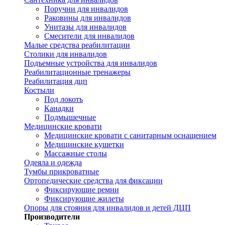
Поручни для инвалидов
Раковины для инвалидов
Унитазы для инвалидов
Смесители для инвалидов
Малые средства реабилитации
Столики для инвалидов
Подъемные устройства для инвалидов
Реабилитационные тренажеры
Реабилитация дцп
Костыли
Под локоть
Канадки
Подмышечные
Медицинские кровати
Медицинские кровати с санитарным оснащением
Медицинские кушетки
Массажные столы
Одеяла и одежда
Тумбы прикроватные
Ортопедические средства для фиксации
Фиксирующие ремни
Фиксирующие жилеты
Опоры для стояния для инвалидов и детей ДЦП
Производители