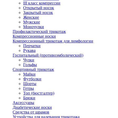
III класс компрессии
Открытый носок
Закрытый носок
Женские
Мужские
Моночулки
Профилактический трикотаж
Компрессионные носки
Компрессионный трикотаж для лимфологии
Перчатки
Рукава
Госпитальный (противоэмболический)
Чулки
Гольфы
Спортивный трикотаж
Майки
Футболки
Шорты
Гетры
Топ (бюстгалтер)
Брюки
Аксессуары
Диабетические носки
Средства от шрамов
Устройства для надевания трикотажа