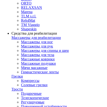
ORTO
RELAXSAN
Marena
TLM s.r.l.
Reh4Mat
TM Viaggio
Shapeskin
Средства для реабилитации
Массажеры для реабилитации
Массажеры для ног
Массажеры для рук
Массажеры для спины и шеи
Массажеры для тела
Массажные коврики
Массажные подушки
Мячи масажные
Гимнастические ленты
Грелки
Компрессы
Солевые грелки
Трости
Подарочные
Телескопические
Регулируемые
Повышенной устойчивости