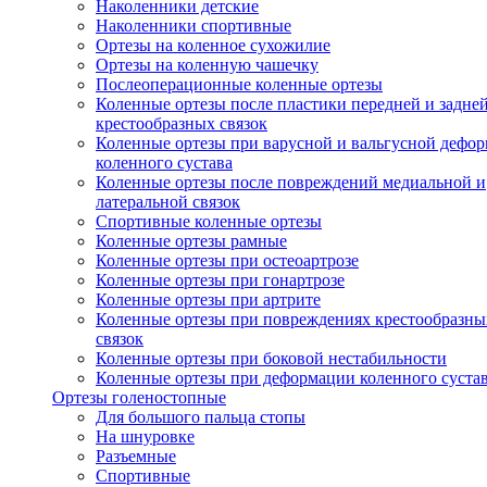
Наколенники детские
Наколенники спортивные
Ортезы на коленное сухожилие
Ортезы на коленную чашечку
Послеоперационные коленные ортезы
Коленные ортезы после пластики передней и задне
крестообразных связок
Коленные ортезы при варусной и вальгусной дефо
коленного сустава
Коленные ортезы после повреждений медиальной и
латеральной связок
Спортивные коленные ортезы
Коленные ортезы рамные
Коленные ортезы при остеоартрозе
Коленные ортезы при гонартрозе
Коленные ортезы при артрите
Коленные ортезы при повреждениях крестообразны
связок
Коленные ортезы при боковой нестабильности
Коленные ортезы при деформации коленного суста
Ортезы голеностопные
Для большого пальца стопы
На шнуровке
Разъемные
Спортивные