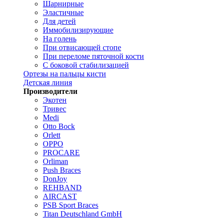
Шарнирные
Эластичные
Для детей
Иммобилизирующие
На голень
При отвисающей стопе
При переломе пяточной кости
С боковой стабилизацией
Ортезы на пальцы кисти
Детская линия
Производители
Экотен
Тривес
Medi
Otto Bock
Orlett
OPPO
PROCARE
Orliman
Push Braces
DonJoy
REHBAND
AIRCAST
PSB Sport Braces
Titan Deutschland GmbH