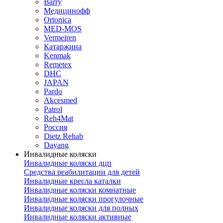
Barry
Медицинофф
Ortonica
MED-MOS
Vermeiren
Катаржина
Kenmak
Remetex
DHC
JAPAN
Pardo
Akcesmed
Patrol
Reh4Mat
Россия
Dietz Rehab
Dayang
Инвалидные коляски
Инвалидные коляски дцп
Средства реабилитации для детей
Инвалидные кресла каталки
Инвалидные коляски комнатные
Инвалидные коляски прогулочные
Инвалидные коляски для полных
Инвалидные коляски активные