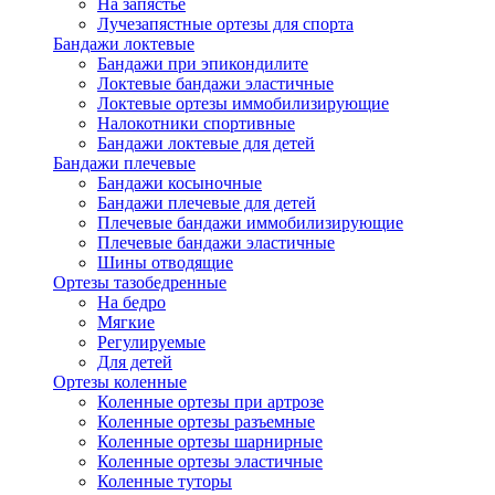
На запястье
Лучезапястные ортезы для спорта
Бандажи локтевые
Бандажи при эпикондилите
Локтевые бандажи эластичные
Локтевые ортезы иммобилизирующие
Налокотники спортивные
Бандажи локтевые для детей
Бандажи плечевые
Бандажи косыночные
Бандажи плечевые для детей
Плечевые бандажи иммобилизирующие
Плечевые бандажи эластичные
Шины отводящие
Ортезы тазобедренные
На бедро
Мягкие
Регулируемые
Для детей
Ортезы коленные
Коленные ортезы при артрозе
Коленные ортезы разъемные
Коленные ортезы шарнирные
Коленные ортезы эластичные
Коленные туторы