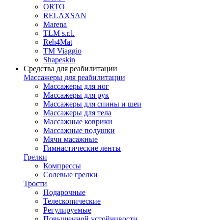
ORTO
RELAXSAN
Marena
TLM s.r.l.
Reh4Mat
TM Viaggio
Shapeskin
Средства для реабилитации
Массажеры для реабилитации
Массажеры для ног
Массажеры для рук
Массажеры для спины и шеи
Массажеры для тела
Массажные коврики
Массажные подушки
Мячи масажные
Гимнастические ленты
Грелки
Компрессы
Солевые грелки
Трости
Подарочные
Телескопические
Регулируемые
Повышенной устойчивости