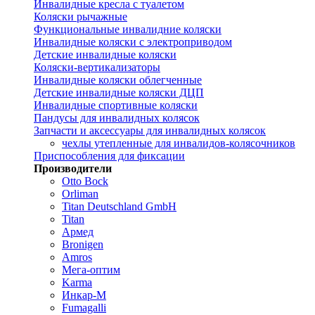
Инвалидные кресла с туалетом
Коляски рычажные
Функциональные инвалидние коляски
Инвалидные коляски с электроприводом
Детские инвалидные коляски
Коляски-вертикализаторы
Инвалидные коляски облегченные
Детские инвалидные коляски ДЦП
Инвалидные спортивные коляски
Пандусы для инвалидных колясок
Запчасти и аксессуары для инвалидных колясок
чехлы утепленные для инвалидов-колясочников
Приспособления для фиксации
Производители
Otto Bock
Orliman
Titan Deutschland GmbH
Titan
Армед
Bronigen
Amros
Мега-оптим
Karma
Инкар-М
Fumagalli