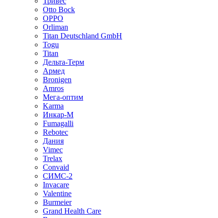
Тривес
Otto Bock
OPPO
Orliman
Titan Deutschland GmbH
Togu
Titan
Дельта-Терм
Армед
Bronigen
Amros
Мега-оптим
Karma
Инкар-М
Fumagalli
Rebotec
Дания
Vimec
Trelax
Convaid
СИМС-2
Invacare
Valentine
Burmeier
Grand Health Care