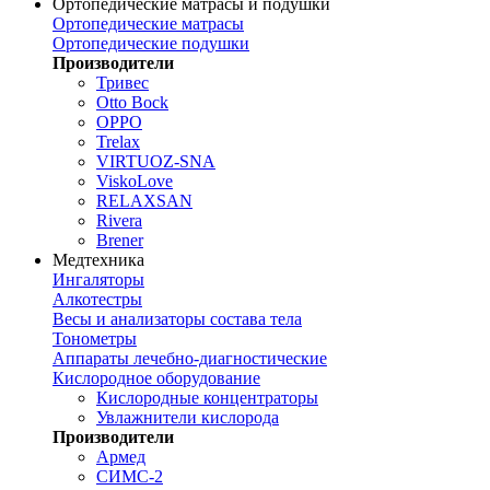
Ортопедические матрасы и подушки
Ортопедические матрасы
Ортопедические подушки
Производители
Тривес
Otto Bock
OPPO
Trelax
VIRTUOZ-SNA
ViskoLove
RELAXSAN
Rivera
Brener
Медтехника
Ингаляторы
Алкотестры
Весы и анализаторы состава тела
Тонометры
Аппараты лечебно-диагностические
Кислородное оборудование
Кислородные концентраторы
Увлажнители кислорода
Производители
Армед
СИМС-2