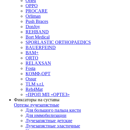
Orlett
OPPO
PROCARE
Orliman
Push Braces
DonJoy
REHBAND
Bort Medical
SPORLASTIC ORTHOPAEDICS
BAUERFEIND
ВАМ+
ORTO
RELAXSAN
Fosta
КОМФ-ОРТ
Ossur
TLM s.r.l.
Reh4Mat
«ПРОП МП «ОРТЕЗ»
Фиксаторы на суставы
Ортезы лучезапястные
Для большого пальца кисти
Для иммобилизации
Лучезапястные детские
Лучезапястные эластичные