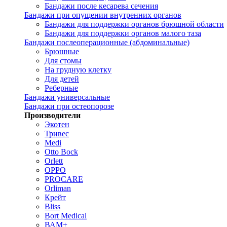
Бандажи после кесарева сечения
Бандажи при опущении внутренних органов
Бандажи для поддержки органов брюшной области
Бандажи для поддержки органов малого таза
Бандажи послеоперационные (абдоминальные)
Брюшные
Для стомы
На грудную клетку
Для детей
Реберные
Бандажи универсальные
Бандажи при остеопорозе
Производители
Экотен
Тривес
Medi
Otto Bock
Orlett
OPPO
PROCARE
Orliman
Крейт
Bliss
Bort Medical
ВАМ+