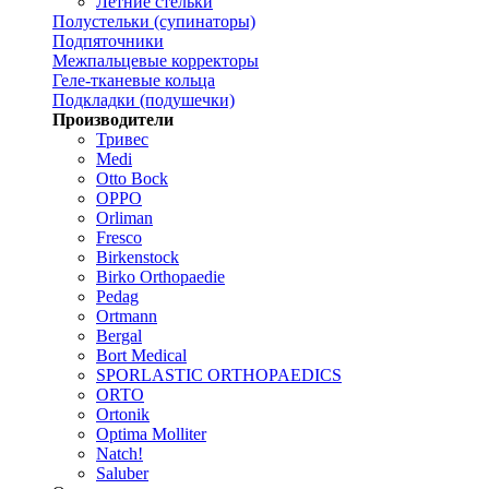
Летние стельки
Полустельки (супинаторы)
Подпяточники
Межпальцевые корректоры
Геле-тканевые кольца
Подкладки (подушечки)
Производители
Тривес
Medi
Otto Bock
OPPO
Orliman
Fresco
Birkenstock
Birko Orthopaedie
Pedag
Ortmann
Bergal
Bort Medical
SPORLASTIC ORTHOPAEDICS
ORTO
Ortonik
Optima Molliter
Natch!
Saluber