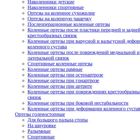
Наколенники детские
Наколенники спортивные
Ортезы на коленное сухожилие
Ортезы на коленную чашечку
Послеоперационные коленные ортезы
Коленные ортезы после пластики передней и задне
крестообразных связок
Коленные ортезы при варусной и вальгусной дефо
коленного сустава
Коленные ортезы после повреждений медиальной и
латеральной связок
Спортивные коленные ортезы
Коленные ортезы рамные
Коленные ортезы при остеоартрозе
Коленные ортезы при гонартрозе
Коленные ортезы при артрите
Коленные ортезы при повреждениях крестообразны
связок
Коленные ортезы при боковой нестабильности
Коленные ортезы при деформации коленного суста
Ортезы голеностопные
Для большого пальца стопы
На шнуровке
Разъемные
Спортивные