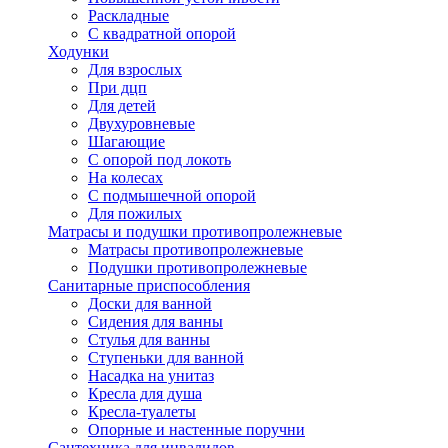
Раскладные
С квадратной опорой
Ходунки
Для взрослых
При дцп
Для детей
Двухуровневые
Шагающие
С опорой под локоть
На колесах
С подмышечной опорой
Для пожилых
Матрасы и подушки противопролежневые
Матрасы противопролежневые
Подушки противопролежневые
Санитарные приспособления
Доски для ванной
Сидения для ванны
Стулья для ванны
Ступеньки для ванной
Насадка на унитаз
Кресла для душа
Кресла-туалеты
Опорные и настенные поручни
Сантехника для инвалидов