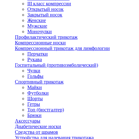
III класс компрессии
Открытый носок
Закрытый носок
Женские
Мужские
Моночулки
Профилактический трикотаж
Компрессионные носки
Компрессионный трикотаж для лимфологии
Перчатки
Рукава
Госпитальный (противоэмболический)
Чулки
Гольфы
Спортивный трикотаж
Майки
Футболки
Шорты
Гетры
Топ (бюстгалтер)
Брюки
Аксессуары
Диабетические носки
Средства от шрамов
Устройства для надевания трикотажа