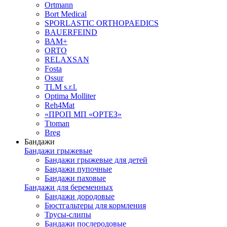
Ortmann
Bort Medical
SPORLASTIC ORTHOPAEDICS
BAUERFEIND
ВАМ+
ORTO
RELAXSAN
Fosta
Ossur
TLM s.r.l.
Optima Molliter
Reh4Mat
«ПРОП МП «ОРТЕЗ»
Ttoman
Breg
Бандажи
Бандажи грыжевые
Бандажи грыжевые для детей
Бандажи пупочные
Бандажи паховые
Бандажи для беременных
Бандажи дородовые
Бюстгальтеры для кормления
Трусы-слипы
Бандажи послеродовые