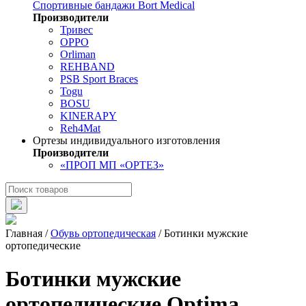
Спортивные бандажи Bort Medical
Производители
Тривес
OPPO
Orliman
REHBAND
PSB Sport Braces
Togu
BOSU
KINERAPY
Reh4Mat
Ортезы индивидуального изготовления
Производители
«ПРОП МП «ОРТЕЗ»
Главная
/
Обувь ортопедическая
/
Ботинки мужские
ортопедические
Ботинки мужские
ортопедические Optima