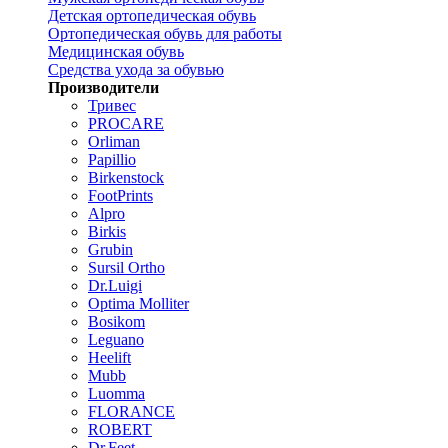
Детская ортопедическая обувь
Ортопедическая обувь для работы
Медицинская обувь
Средства ухода за обувью
Производители
Тривес
PROCARE
Orliman
Papillio
Birkenstock
FootPrints
Alpro
Birkis
Grubin
Sursil Ortho
Dr.Luigi
Optima Molliter
Bosikom
Leguano
Heelift
Mubb
Luomma
FLORANCE
ROBERT
Dr.Feet