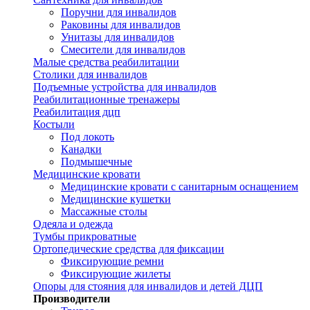
Поручни для инвалидов
Раковины для инвалидов
Унитазы для инвалидов
Смесители для инвалидов
Малые средства реабилитации
Столики для инвалидов
Подъемные устройства для инвалидов
Реабилитационные тренажеры
Реабилитация дцп
Костыли
Под локоть
Канадки
Подмышечные
Медицинские кровати
Медицинские кровати с санитарным оснащением
Медицинские кушетки
Массажные столы
Одеяла и одежда
Тумбы прикроватные
Ортопедические средства для фиксации
Фиксирующие ремни
Фиксирующие жилеты
Опоры для стояния для инвалидов и детей ДЦП
Производители