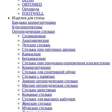
ORTOMED
Ортомода
FOOTWELL
Изделия для стопы
Бандажи корригирующие
Бурсопротекторы
Ортопедические стельки
Силиконовые
Анатомические
Детские стельки
Стельки при пяточных шпорах
Каркасные
Бескаркасные
Стельки при продольно-поперечном плоскостопии
Корригирующие
Стельки для спортивной обуви
Стельки с памятью
Зимние ортопедические стельки
Мягкие ортопедические стельки
Стельки шерстяные
Кожаные стельки
Стельки для высоких каблуков
Женские стельки
Мужские стельки