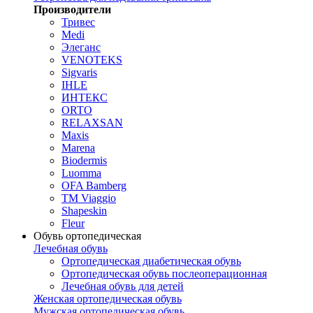
Производители
Тривес
Medi
Элеганс
VENOTEKS
Sigvaris
IHLE
ИНТЕКС
ORTO
RELAXSAN
Maxis
Marena
Biodermis
Luomma
OFA Bamberg
TM Viaggio
Shapeskin
Fleur
Обувь ортопедическая
Лечебная обувь
Ортопедическая диабетическая обувь
Ортопедическая обувь послеоперационная
Лечебная обувь для детей
Женская ортопедическая обувь
Мужская ортопедическая обувь