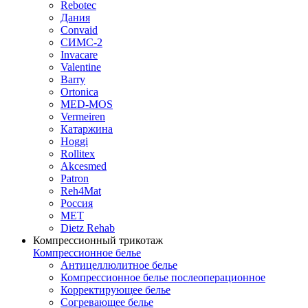
Rebotec
Дания
Convaid
СИМС-2
Invacare
Valentine
Barry
Ortonica
MED-MOS
Vermeiren
Катаржина
Hoggi
Rollitex
Akcesmed
Patron
Reh4Mat
Россия
МЕТ
Dietz Rehab
Компрессионный трикотаж
Компрессионное белье
Антицеллюлитное белье
Компрессионное белье послеоперационное
Корректирующее белье
Согревающее белье