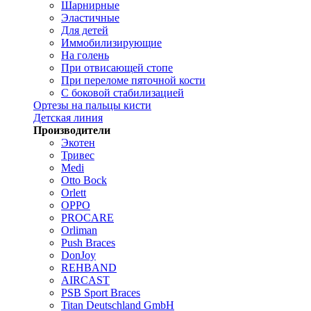
Шарнирные
Эластичные
Для детей
Иммобилизирующие
На голень
При отвисающей стопе
При переломе пяточной кости
С боковой стабилизацией
Ортезы на пальцы кисти
Детская линия
Производители
Экотен
Тривес
Medi
Otto Bock
Orlett
OPPO
PROCARE
Orliman
Push Braces
DonJoy
REHBAND
AIRCAST
PSB Sport Braces
Titan Deutschland GmbH