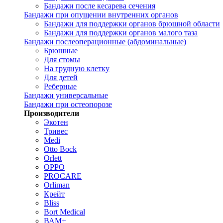
Бандажи после кесарева сечения
Бандажи при опущении внутренних органов
Бандажи для поддержки органов брюшной области
Бандажи для поддержки органов малого таза
Бандажи послеоперационные (абдоминальные)
Брюшные
Для стомы
На грудную клетку
Для детей
Реберные
Бандажи универсальные
Бандажи при остеопорозе
Производители
Экотен
Тривес
Medi
Otto Bock
Orlett
OPPO
PROCARE
Orliman
Крейт
Bliss
Bort Medical
ВАМ+