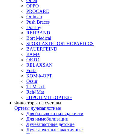
Orlett
OPPO
PROCARE
Orliman
Push Braces
DonJoy
REHBAND
Bort Medical
SPORLASTIC ORTHOPAEDICS
BAUERFEIND
ВАМ+
ORTO
RELAXSAN
Fosta
КОМФ-ОРТ
Ossur
TLM s.r.l.
Reh4Mat
«ПРОП МП «ОРТЕЗ»
Фиксаторы на суставы
Ортезы лучезапястные
Для большого пальца кисти
Для иммобилизации
Лучезапястные детские
Лучезапястные эластичные