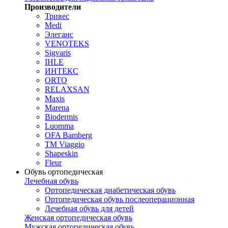
Производители
Тривес
Medi
Элеганс
VENOTEKS
Sigvaris
IHLE
ИНТЕКС
ORTO
RELAXSAN
Maxis
Marena
Biodermis
Luomma
OFA Bamberg
TM Viaggio
Shapeskin
Fleur
Обувь ортопедическая
Лечебная обувь
Ортопедическая диабетическая обувь
Ортопедическая обувь послеоперационная
Лечебная обувь для детей
Женская ортопедическая обувь
Мужская ортопедическая обувь