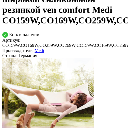
резинкой ven comfort Medi
CO159W,CO169W,CO259W,CO
Есть в наличии
Артикул:
CO159W,CO169W,CO259W,CO269W,CC159W,CC169W,CC259
Производитель:
Medi
Страна:
Германия