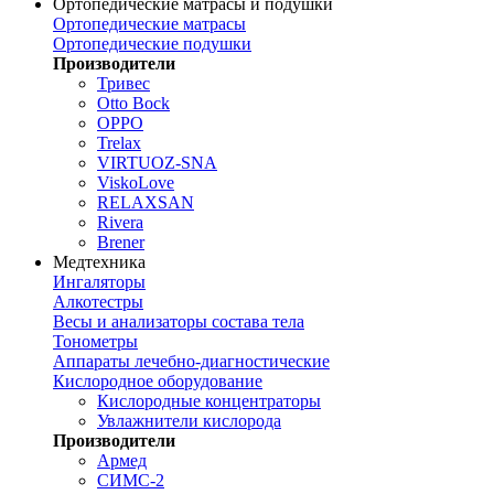
Ортопедические матрасы и подушки
Ортопедические матрасы
Ортопедические подушки
Производители
Тривес
Otto Bock
OPPO
Trelax
VIRTUOZ-SNA
ViskoLove
RELAXSAN
Rivera
Brener
Медтехника
Ингаляторы
Алкотестры
Весы и анализаторы состава тела
Тонометры
Аппараты лечебно-диагностические
Кислородное оборудование
Кислородные концентраторы
Увлажнители кислорода
Производители
Армед
СИМС-2