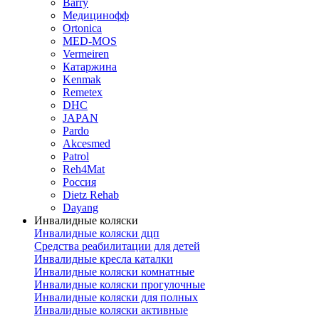
Barry
Медицинофф
Ortonica
MED-MOS
Vermeiren
Катаржина
Kenmak
Remetex
DHC
JAPAN
Pardo
Akcesmed
Patrol
Reh4Mat
Россия
Dietz Rehab
Dayang
Инвалидные коляски
Инвалидные коляски дцп
Средства реабилитации для детей
Инвалидные кресла каталки
Инвалидные коляски комнатные
Инвалидные коляски прогулочные
Инвалидные коляски для полных
Инвалидные коляски активные