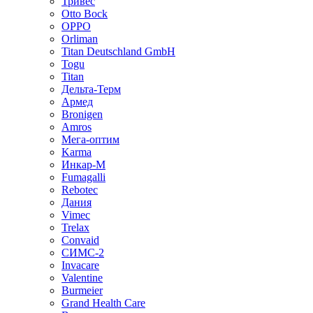
Тривес
Otto Bock
OPPO
Orliman
Titan Deutschland GmbH
Togu
Titan
Дельта-Терм
Армед
Bronigen
Amros
Мега-оптим
Karma
Инкар-М
Fumagalli
Rebotec
Дания
Vimec
Trelax
Convaid
СИМС-2
Invacare
Valentine
Burmeier
Grand Health Care