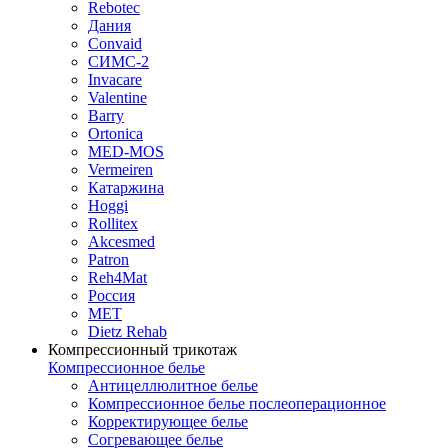
Rebotec
Дания
Convaid
СИМС-2
Invacare
Valentine
Barry
Ortonica
MED-MOS
Vermeiren
Катаржина
Hoggi
Rollitex
Akcesmed
Patron
Reh4Mat
Россия
МЕТ
Dietz Rehab
Компрессионный трикотаж
Компрессионное белье
Антицеллюлитное белье
Компрессионное белье послеоперационное
Корректирующее белье
Согревающее белье