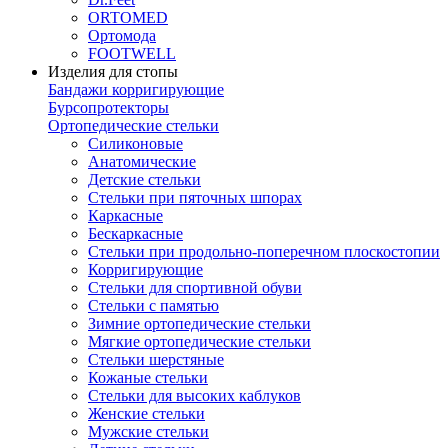
ORTOMED
Ортомода
FOOTWELL
Изделия для стопы
Бандажи корригирующие
Бурсопротекторы
Ортопедические стельки
Силиконовые
Анатомические
Детские стельки
Стельки при пяточных шпорах
Каркасные
Бескаркасные
Стельки при продольно-поперечном плоскостопии
Корригирующие
Стельки для спортивной обуви
Стельки с памятью
Зимние ортопедические стельки
Мягкие ортопедические стельки
Стельки шерстяные
Кожаные стельки
Стельки для высоких каблуков
Женские стельки
Мужские стельки