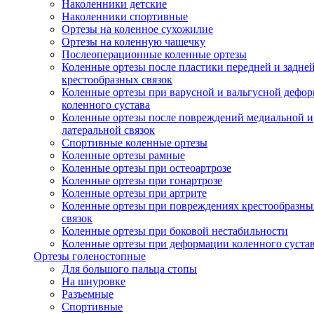
Наколенники детские
Наколенники спортивные
Ортезы на коленное сухожилие
Ортезы на коленную чашечку
Послеоперационные коленные ортезы
Коленные ортезы после пластики передней и задне
крестообразных связок
Коленные ортезы при варусной и вальгусной дефо
коленного сустава
Коленные ортезы после повреждений медиальной и
латеральной связок
Спортивные коленные ортезы
Коленные ортезы рамные
Коленные ортезы при остеоартрозе
Коленные ортезы при гонартрозе
Коленные ортезы при артрите
Коленные ортезы при повреждениях крестообразны
связок
Коленные ортезы при боковой нестабильности
Коленные ортезы при деформации коленного суста
Ортезы голеностопные
Для большого пальца стопы
На шнуровке
Разъемные
Спортивные