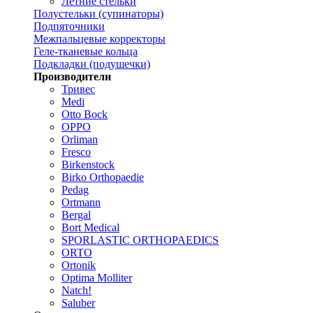
Летние стельки
Полустельки (супинаторы)
Подпяточники
Межпальцевые корректоры
Геле-тканевые кольца
Подкладки (подушечки)
Производители
Тривес
Medi
Otto Bock
OPPO
Orliman
Fresco
Birkenstock
Birko Orthopaedie
Pedag
Ortmann
Bergal
Bort Medical
SPORLASTIC ORTHOPAEDICS
ORTO
Ortonik
Optima Molliter
Natch!
Saluber