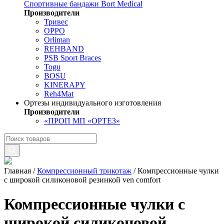
Спортивные бандажи Bort Medical
Производители
Тривес
OPPO
Orliman
REHBAND
PSB Sport Braces
Togu
BOSU
KINERAPY
Reh4Mat
Ортезы индивидуального изготовления
Производители
«ПРОП МП «ОРТЕЗ»
Главная
/
Компрессионный трикотаж
/
Компрессионные чулки
с широкой силиконовой резинкой ven comfort
Компрессионные чулки с
широкой силиконовой