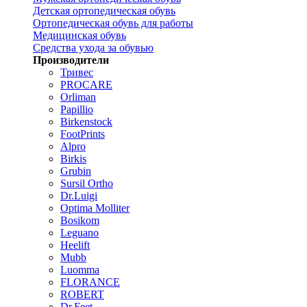
Детская ортопедическая обувь
Ортопедическая обувь для работы
Медицинская обувь
Средства ухода за обувью
Производители
Тривес
PROCARE
Orliman
Papillio
Birkenstock
FootPrints
Alpro
Birkis
Grubin
Sursil Ortho
Dr.Luigi
Optima Molliter
Bosikom
Leguano
Heelift
Mubb
Luomma
FLORANCE
ROBERT
Dr.Feet