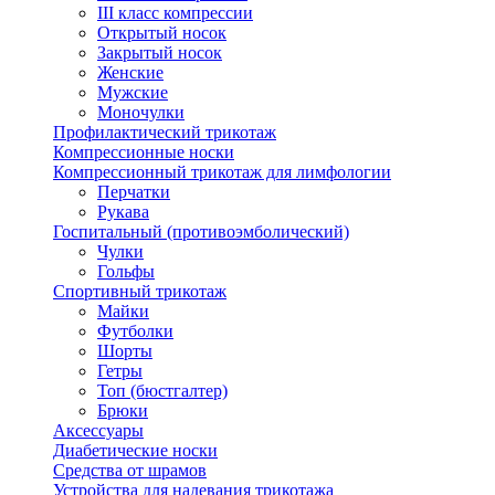
III класс компрессии
Открытый носок
Закрытый носок
Женские
Мужские
Моночулки
Профилактический трикотаж
Компрессионные носки
Компрессионный трикотаж для лимфологии
Перчатки
Рукава
Госпитальный (противоэмболический)
Чулки
Гольфы
Спортивный трикотаж
Майки
Футболки
Шорты
Гетры
Топ (бюстгалтер)
Брюки
Аксессуары
Диабетические носки
Средства от шрамов
Устройства для надевания трикотажа