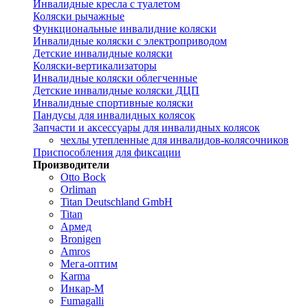
Инвалидные кресла с туалетом
Коляски рычажные
Функциональные инвалидние коляски
Инвалидные коляски с электроприводом
Детские инвалидные коляски
Коляски-вертикализаторы
Инвалидные коляски облегченные
Детские инвалидные коляски ДЦП
Инвалидные спортивные коляски
Пандусы для инвалидных колясок
Запчасти и аксессуары для инвалидных колясок
чехлы утепленные для инвалидов-колясочников
Приспособления для фиксации
Производители
Otto Bock
Orliman
Titan Deutschland GmbH
Titan
Армед
Bronigen
Amros
Мега-оптим
Karma
Инкар-М
Fumagalli