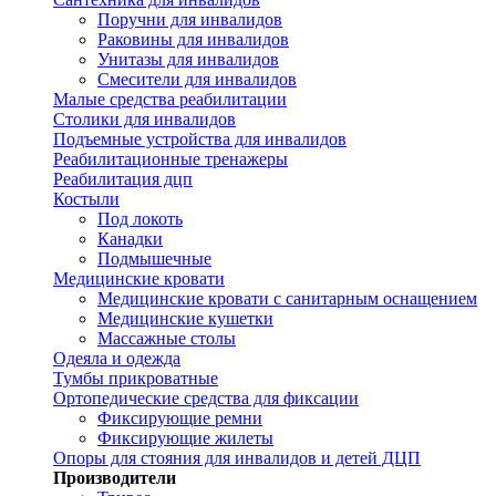
Поручни для инвалидов
Раковины для инвалидов
Унитазы для инвалидов
Смесители для инвалидов
Малые средства реабилитации
Столики для инвалидов
Подъемные устройства для инвалидов
Реабилитационные тренажеры
Реабилитация дцп
Костыли
Под локоть
Канадки
Подмышечные
Медицинские кровати
Медицинские кровати с санитарным оснащением
Медицинские кушетки
Массажные столы
Одеяла и одежда
Тумбы прикроватные
Ортопедические средства для фиксации
Фиксирующие ремни
Фиксирующие жилеты
Опоры для стояния для инвалидов и детей ДЦП
Производители