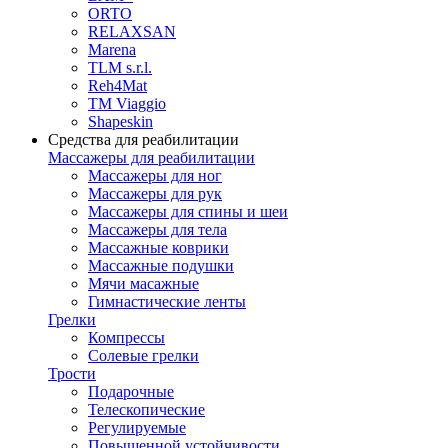
ORTO
RELAXSAN
Marena
TLM s.r.l.
Reh4Mat
TM Viaggio
Shapeskin
Средства для реабилитации
Массажеры для реабилитации
Массажеры для ног
Массажеры для рук
Массажеры для спины и шеи
Массажеры для тела
Массажные коврики
Массажные подушки
Мячи масажные
Гимнастические ленты
Грелки
Компрессы
Солевые грелки
Трости
Подарочные
Телескопические
Регулируемые
Повышенной устойчивости