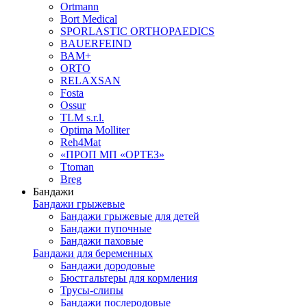
Ortmann
Bort Medical
SPORLASTIC ORTHOPAEDICS
BAUERFEIND
ВАМ+
ORTO
RELAXSAN
Fosta
Ossur
TLM s.r.l.
Optima Molliter
Reh4Mat
«ПРОП МП «ОРТЕЗ»
Ttoman
Breg
Бандажи
Бандажи грыжевые
Бандажи грыжевые для детей
Бандажи пупочные
Бандажи паховые
Бандажи для беременных
Бандажи дородовые
Бюстгальтеры для кормления
Трусы-слипы
Бандажи послеродовые