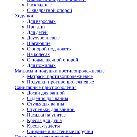
Раскладные
С квадратной опорой
Ходунки
Для взрослых
При дцп
Для детей
Двухуровневые
Шагающие
С опорой под локоть
На колесах
С подмышечной опорой
Для пожилых
Матрасы и подушки противопролежневые
Матрасы противопролежневые
Подушки противопролежневые
Санитарные приспособления
Доски для ванной
Сидения для ванны
Стулья для ванны
Ступеньки для ванной
Насадка на унитаз
Кресла для душа
Кресла-туалеты
Опорные и настенные поручни
Сантехника для инвалидов