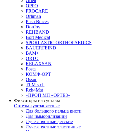
Orlett
OPPO
PROCARE
Orliman
Push Braces
DonJoy
REHBAND
Bort Medical
SPORLASTIC ORTHOPAEDICS
BAUERFEIND
ВАМ+
ORTO
RELAXSAN
Fosta
КОМФ-ОРТ
Ossur
TLM s.r.l.
Reh4Mat
«ПРОП МП «ОРТЕЗ»
Фиксаторы на суставы
Ортезы лучезапястные
Для большого пальца кисти
Для иммобилизации
Лучезапястные детские
Лучезапястные эластичные