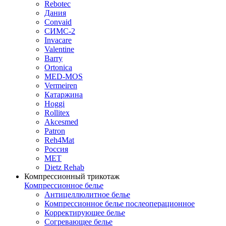
Rebotec
Дания
Convaid
СИМС-2
Invacare
Valentine
Barry
Ortonica
MED-MOS
Vermeiren
Катаржина
Hoggi
Rollitex
Akcesmed
Patron
Reh4Mat
Россия
МЕТ
Dietz Rehab
Компрессионный трикотаж
Компрессионное белье
Антицеллюлитное белье
Компрессионное белье послеоперационное
Корректирующее белье
Согревающее белье