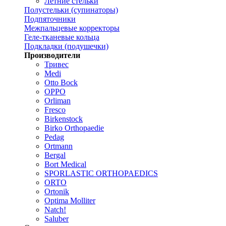
Летние стельки
Полустельки (супинаторы)
Подпяточники
Межпальцевые корректоры
Геле-тканевые кольца
Подкладки (подушечки)
Производители
Тривес
Medi
Otto Bock
OPPO
Orliman
Fresco
Birkenstock
Birko Orthopaedie
Pedag
Ortmann
Bergal
Bort Medical
SPORLASTIC ORTHOPAEDICS
ORTO
Ortonik
Optima Molliter
Natch!
Saluber