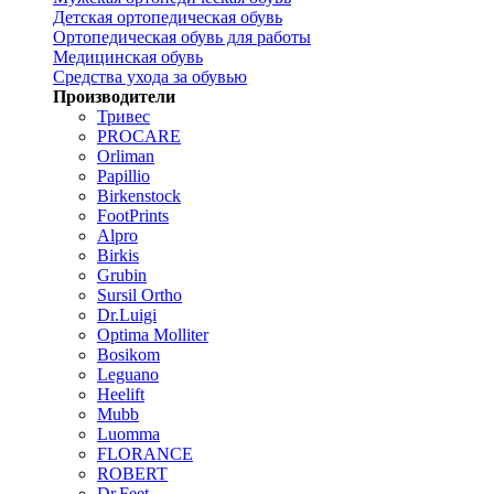
Детская ортопедическая обувь
Ортопедическая обувь для работы
Медицинская обувь
Средства ухода за обувью
Производители
Тривес
PROCARE
Orliman
Papillio
Birkenstock
FootPrints
Alpro
Birkis
Grubin
Sursil Ortho
Dr.Luigi
Optima Molliter
Bosikom
Leguano
Heelift
Mubb
Luomma
FLORANCE
ROBERT
Dr.Feet