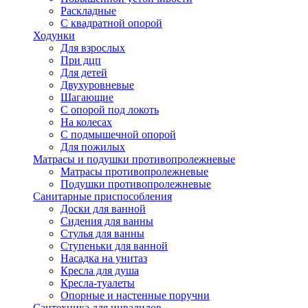
Раскладные
С квадратной опорой
Ходунки
Для взрослых
При дцп
Для детей
Двухуровневые
Шагающие
С опорой под локоть
На колесах
С подмышечной опорой
Для пожилых
Матрасы и подушки противопролежневые
Матрасы противопролежневые
Подушки противопролежневые
Санитарные приспособления
Доски для ванной
Сидения для ванны
Стулья для ванны
Ступеньки для ванной
Насадка на унитаз
Кресла для душа
Кресла-туалеты
Опорные и настенные поручни
Сантехника для инвалидов