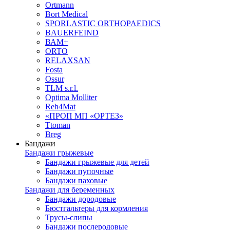
Ortmann
Bort Medical
SPORLASTIC ORTHOPAEDICS
BAUERFEIND
ВАМ+
ORTO
RELAXSAN
Fosta
Ossur
TLM s.r.l.
Optima Molliter
Reh4Mat
«ПРОП МП «ОРТЕЗ»
Ttoman
Breg
Бандажи
Бандажи грыжевые
Бандажи грыжевые для детей
Бандажи пупочные
Бандажи паховые
Бандажи для беременных
Бандажи дородовые
Бюстгальтеры для кормления
Трусы-слипы
Бандажи послеродовые