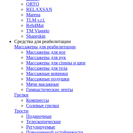
ORTO
RELAXSAN
Marena
TLM s.r.l.
Reh4Mat
TM Viaggio
Shapeskin
Средства для реабилитации
Массажеры для реабилитации
Массажеры для ног
Массажеры для рук
Массажеры для спины и шеи
Массажеры для тела
Массажные коврики
Массажные подушки
Мячи масажные
Гимнастические ленты
Грелки
Компрессы
Солевые грелки
Трости
Подарочные
Телескопические
Регулируемые
Повышенной устойчивости