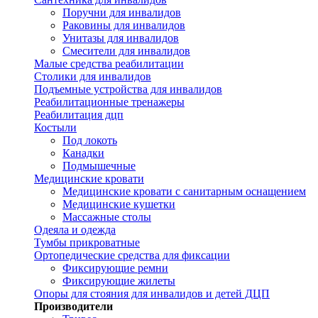
Поручни для инвалидов
Раковины для инвалидов
Унитазы для инвалидов
Смесители для инвалидов
Малые средства реабилитации
Столики для инвалидов
Подъемные устройства для инвалидов
Реабилитационные тренажеры
Реабилитация дцп
Костыли
Под локоть
Канадки
Подмышечные
Медицинские кровати
Медицинские кровати с санитарным оснащением
Медицинские кушетки
Массажные столы
Одеяла и одежда
Тумбы прикроватные
Ортопедические средства для фиксации
Фиксирующие ремни
Фиксирующие жилеты
Опоры для стояния для инвалидов и детей ДЦП
Производители