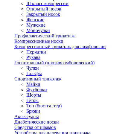
III класс компрессии
Открытый носок
Закрытый носок
Женские
Мужские
Моночулки
Профилактический трикотаж
Компрессионные носки
Компрессионный трикотаж для лимфологии
Перчатки
Рукава
Госпитальный (противоэмболический)
Чулки
Гольфы
Спортивный трикотаж
Майки
Футболки
Шорты
Гетры
Топ (бюстгалтер)
Брюки
Аксессуары
Диабетические носки
Средства от шрамов
Устройства для надевания трикотажа