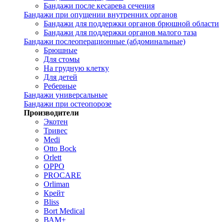
Бандажи после кесарева сечения
Бандажи при опущении внутренних органов
Бандажи для поддержки органов брюшной области
Бандажи для поддержки органов малого таза
Бандажи послеоперационные (абдоминальные)
Брюшные
Для стомы
На грудную клетку
Для детей
Реберные
Бандажи универсальные
Бандажи при остеопорозе
Производители
Экотен
Тривес
Medi
Otto Bock
Orlett
OPPO
PROCARE
Orliman
Крейт
Bliss
Bort Medical
ВАМ+