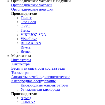
Ортопедические матрасы и подушки
Ортопедические матрасы
Ортопедические подушки
Производители
Тривес
Otto Bock
OPPO
Trelax
VIRTUOZ-SNA
ViskoLove
RELAXSAN
Rivera
Brener
Медтехника
Ингаляторы
Алкотестры
Весы и анализаторы состава тела
Тонометры
Аппараты лечебно-диагностические
Кислородное оборудование
Кислородные концентраторы
Увлажнители кислорода
Производители
Армед
СИМС-2