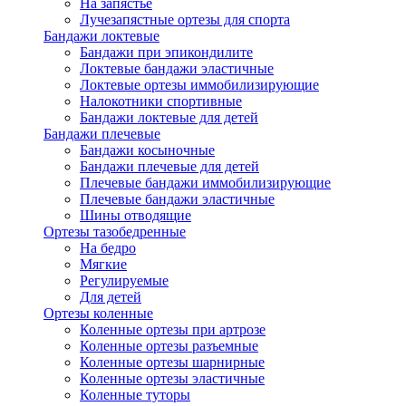
На запястье
Лучезапястные ортезы для спорта
Бандажи локтевые
Бандажи при эпикондилите
Локтевые бандажи эластичные
Локтевые ортезы иммобилизирующие
Налокотники спортивные
Бандажи локтевые для детей
Бандажи плечевые
Бандажи косыночные
Бандажи плечевые для детей
Плечевые бандажи иммобилизирующие
Плечевые бандажи эластичные
Шины отводящие
Ортезы тазобедренные
На бедро
Мягкие
Регулируемые
Для детей
Ортезы коленные
Коленные ортезы при артрозе
Коленные ортезы разъемные
Коленные ортезы шарнирные
Коленные ортезы эластичные
Коленные туторы