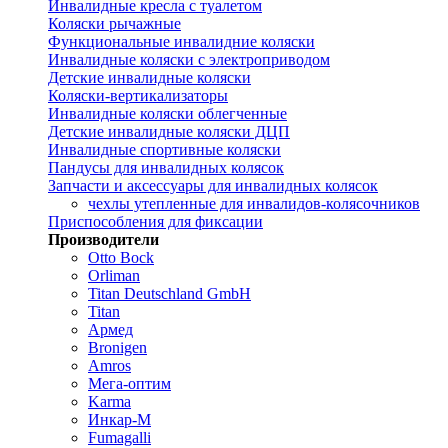
Инвалидные кресла с туалетом
Коляски рычажные
Функциональные инвалидние коляски
Инвалидные коляски с электроприводом
Детские инвалидные коляски
Коляски-вертикализаторы
Инвалидные коляски облегченные
Детские инвалидные коляски ДЦП
Инвалидные спортивные коляски
Пандусы для инвалидных колясок
Запчасти и аксессуары для инвалидных колясок
чехлы утепленные для инвалидов-колясочников
Приспособления для фиксации
Производители
Otto Bock
Orliman
Titan Deutschland GmbH
Titan
Армед
Bronigen
Amros
Мега-оптим
Karma
Инкар-М
Fumagalli