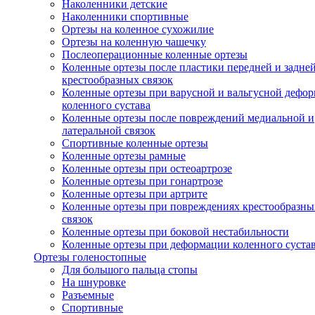
Наколенники детские
Наколенники спортивные
Ортезы на коленное сухожилие
Ортезы на коленную чашечку
Послеоперационные коленные ортезы
Коленные ортезы после пластики передней и задне
крестообразных связок
Коленные ортезы при варусной и вальгусной дефо
коленного сустава
Коленные ортезы после повреждений медиальной и
латеральной связок
Спортивные коленные ортезы
Коленные ортезы рамные
Коленные ортезы при остеоартрозе
Коленные ортезы при гонартрозе
Коленные ортезы при артрите
Коленные ортезы при повреждениях крестообразны
связок
Коленные ортезы при боковой нестабильности
Коленные ортезы при деформации коленного суста
Ортезы голеностопные
Для большого пальца стопы
На шнуровке
Разъемные
Спортивные