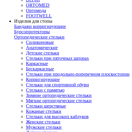
ORTOMED
Ортомода
FOOTWELL
Изделия для стопы
Бандажи корригирующие
Бурсопротекторы
Ортопедические стельки
Силиконовые
Анатомические
Детские стельки
Стельки при пяточных шпорах
Каркасные
Бескаркасные
Стельки при продольно-поперечном плоскостопии
Корригирующие
Стельки для спортивной обуви
Стельки с памятью
Зимние ортопедические стельки
Мягкие ортопедические стельки
Стельки шерстяные
Кожаные стельки
Стельки для высоких каблуков
Женские стельки
Мужские стельки