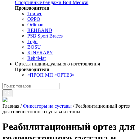
Спортивные бандажи Bort Medical
Производители
Тривес
OPPO
Orliman
REHBAND
PSB Sport Braces
Togu
BOSU
KINERAPY
Reh4Mat
Ортезы индивидуального изготовления
Производители
«ПРОП МП «ОРТЕЗ»
Главная
/
Фиксаторы на суставы
/
Реабилитационный ортез
для голеностопного сустава и стопы
Реабилитационный ортез для
голеностопного сустава и