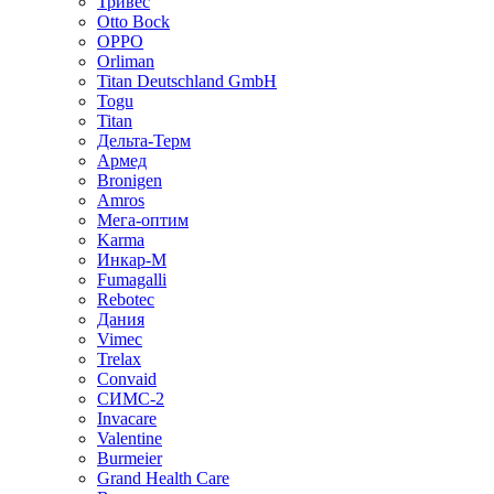
Тривес
Otto Bock
OPPO
Orliman
Titan Deutschland GmbH
Togu
Titan
Дельта-Терм
Армед
Bronigen
Amros
Мега-оптим
Karma
Инкар-М
Fumagalli
Rebotec
Дания
Vimec
Trelax
Convaid
СИМС-2
Invacare
Valentine
Burmeier
Grand Health Care