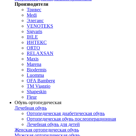
Производители
Тривес
Medi
Элеганс
VENOTEKS
Sigvaris
IHLE
ИНТЕКС
ORTO
RELAXSAN
Maxis
Marena
Biodermis
Luomma
OFA Bamberg
TM Viaggio
Shapeskin
Fleur
Обувь ортопедическая
Лечебная обувь
Ортопедическая диабетическая обувь
Ортопедическая обувь послеоперационная
Лечебная обувь для детей
Женская ортопедическая обувь
Мужская ортопедическая обувь