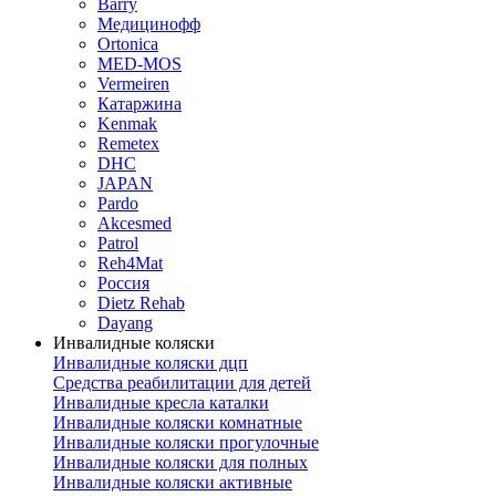
Barry
Медицинофф
Ortonica
MED-MOS
Vermeiren
Катаржина
Kenmak
Remetex
DHC
JAPAN
Pardo
Akcesmed
Patrol
Reh4Mat
Россия
Dietz Rehab
Dayang
Инвалидные коляски
Инвалидные коляски дцп
Средства реабилитации для детей
Инвалидные кресла каталки
Инвалидные коляски комнатные
Инвалидные коляски прогулочные
Инвалидные коляски для полных
Инвалидные коляски активные