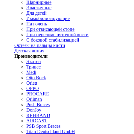
Шарнирные
Эластичные
Для детей
Иммобилизирующие
На голень
При отвисающей стопе
При переломе пяточной кости
С боковой стабилизацией
Ортезы на пальцы кисти
Детская линия
Производители
Экотен
Тривес
Medi
Otto Bock
Orlett
OPPO
PROCARE
Orliman
Push Braces
DonJoy
REHBAND
AIRCAST
PSB Sport Braces
Titan Deutschland GmbH