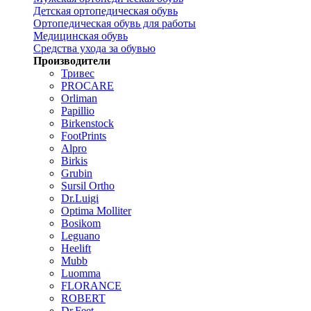
Детская ортопедическая обувь
Ортопедическая обувь для работы
Медицинская обувь
Средства ухода за обувью
Производители
Тривес
PROCARE
Orliman
Papillio
Birkenstock
FootPrints
Alpro
Birkis
Grubin
Sursil Ortho
Dr.Luigi
Optima Molliter
Bosikom
Leguano
Heelift
Mubb
Luomma
FLORANCE
ROBERT
Dr.Feet