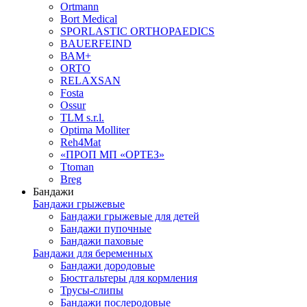
Ortmann
Bort Medical
SPORLASTIC ORTHOPAEDICS
BAUERFEIND
ВАМ+
ORTO
RELAXSAN
Fosta
Ossur
TLM s.r.l.
Optima Molliter
Reh4Mat
«ПРОП МП «ОРТЕЗ»
Ttoman
Breg
Бандажи
Бандажи грыжевые
Бандажи грыжевые для детей
Бандажи пупочные
Бандажи паховые
Бандажи для беременных
Бандажи дородовые
Бюстгальтеры для кормления
Трусы-слипы
Бандажи послеродовые