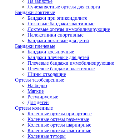
На запястье
Лучезапястные ортезы для спорта
Бандажи локтевые
Бандажи при эпикондилите
Локтевые бандажи эластичные
Локтевые ортезы иммобилизирующие
Налокотники спортивные
Бандажи локтевые для детей
Бандажи плечевые
Бандажи косыночные
Бандажи плечевые для детей
Плечевые бандажи иммобилизирующие
Плечевые бандажи эластичные
Шины отводящие
Ортезы тазобедренные
На бедро
Мягкие
Регулируемые
Для детей
Ортезы коленные
Коленные ортезы при артрозе
Коленные ортезы разъемные
Коленные ортезы шарнирные
Коленные ортезы эластичные
Коленные туторы