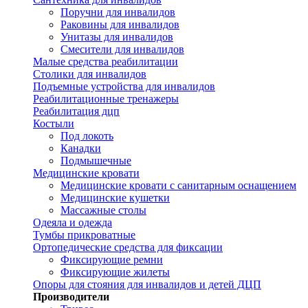
Поручни для инвалидов
Раковины для инвалидов
Унитазы для инвалидов
Смесители для инвалидов
Малые средства реабилитации
Столики для инвалидов
Подъемные устройства для инвалидов
Реабилитационные тренажеры
Реабилитация дцп
Костыли
Под локоть
Канадки
Подмышечные
Медицинские кровати
Медицинские кровати с санитарным оснащением
Медицинские кушетки
Массажные столы
Одеяла и одежда
Тумбы прикроватные
Ортопедические средства для фиксации
Фиксирующие ремни
Фиксирующие жилеты
Опоры для стояния для инвалидов и детей ДЦП
Производители