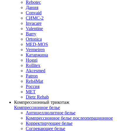
Rebotec
Дания
Convaid
СИМС-2
Invacare
Valentine
Barry
Ortonica
MED-MOS
Vermeiren
Катаржина
Hoggi
Rollitex
Akcesmed
Patron
Reh4Mat
Россия
МЕТ
Dietz Rehab
Компрессионный трикотаж
Компрессионное белье
Антицеллюлитное белье
Компрессионное белье послеоперационное
Корректирующее белье
Согревающее белье