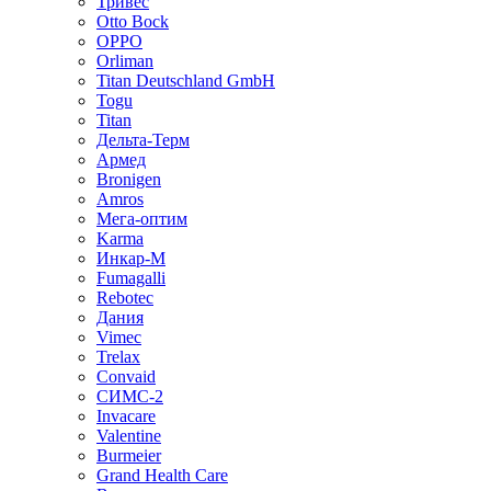
Тривес
Otto Bock
OPPO
Orliman
Titan Deutschland GmbH
Togu
Titan
Дельта-Терм
Армед
Bronigen
Amros
Мега-оптим
Karma
Инкар-М
Fumagalli
Rebotec
Дания
Vimec
Trelax
Convaid
СИМС-2
Invacare
Valentine
Burmeier
Grand Health Care