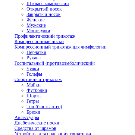
III класс компрессии
Открытый носок
Закрытый носок
Женские
Мужские
Моночулки
Профилактический трикотаж
Компрессионные носки
Компрессионный трикотаж для лимфологии
Перчатки
Рукава
Госпитальный (противоэмболический)
Чулки
Гольфы
Спортивный трикотаж
Майки
Футболки
Шорты
Гетры
Топ (бюстгалтер)
Брюки
Аксессуары
Диабетические носки
Средства от шрамов
Устройства для надевания трикотажа