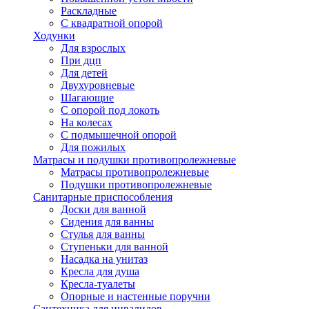
Раскладные
С квадратной опорой
Ходунки
Для взрослых
При дцп
Для детей
Двухуровневые
Шагающие
С опорой под локоть
На колесах
С подмышечной опорой
Для пожилых
Матрасы и подушки противопролежневые
Матрасы противопролежневые
Подушки противопролежневые
Санитарные приспособления
Доски для ванной
Сидения для ванны
Стулья для ванны
Ступеньки для ванной
Насадка на унитаз
Кресла для душа
Кресла-туалеты
Опорные и настенные поручни
Сантехника для инвалидов