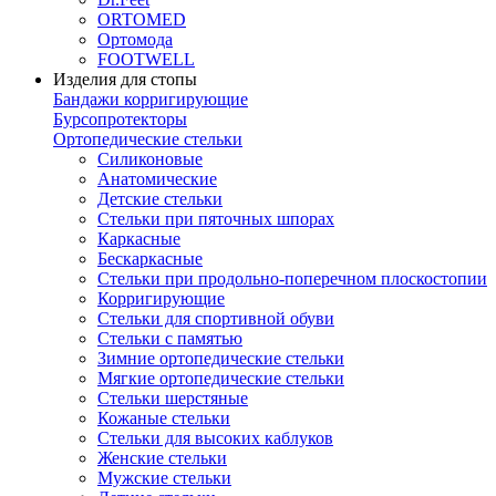
ORTOMED
Ортомода
FOOTWELL
Изделия для стопы
Бандажи корригирующие
Бурсопротекторы
Ортопедические стельки
Силиконовые
Анатомические
Детские стельки
Стельки при пяточных шпорах
Каркасные
Бескаркасные
Стельки при продольно-поперечном плоскостопии
Корригирующие
Стельки для спортивной обуви
Стельки с памятью
Зимние ортопедические стельки
Мягкие ортопедические стельки
Стельки шерстяные
Кожаные стельки
Стельки для высоких каблуков
Женские стельки
Мужские стельки