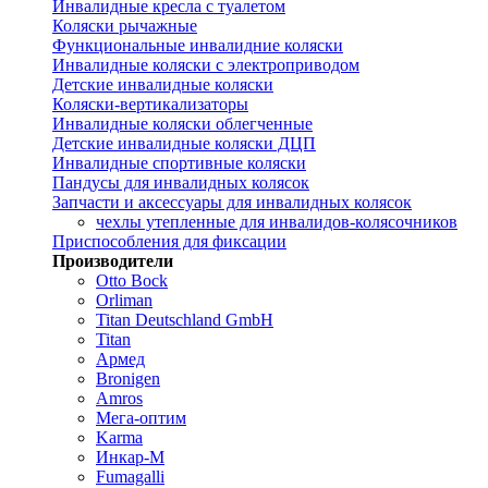
Инвалидные кресла с туалетом
Коляски рычажные
Функциональные инвалидние коляски
Инвалидные коляски с электроприводом
Детские инвалидные коляски
Коляски-вертикализаторы
Инвалидные коляски облегченные
Детские инвалидные коляски ДЦП
Инвалидные спортивные коляски
Пандусы для инвалидных колясок
Запчасти и аксессуары для инвалидных колясок
чехлы утепленные для инвалидов-колясочников
Приспособления для фиксации
Производители
Otto Bock
Orliman
Titan Deutschland GmbH
Titan
Армед
Bronigen
Amros
Мега-оптим
Karma
Инкар-М
Fumagalli