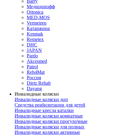
Barry
Медицинофф
Ortonica
MED-MOS
Vermeiren
Катаржина
Kenmak
Remetex
DHC
JAPAN
Pardo
Akcesmed
Patrol
Reh4Mat
Россия
Dietz Rehab
Dayang
Инвалидные коляски
Инвалидные коляски дцп
Средства реабилитации для детей
Инвалидные кресла каталки
Инвалидные коляски комнатные
Инвалидные коляски прогулочные
Инвалидные коляски для полных
Инвалидные коляски активные