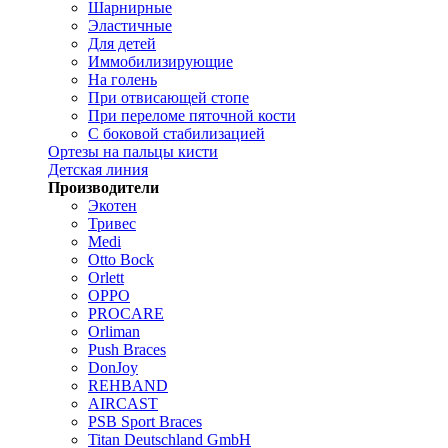
Шарнирные
Эластичные
Для детей
Иммобилизирующие
На голень
При отвисающей стопе
При переломе пяточной кости
С боковой стабилизацией
Ортезы на пальцы кисти
Детская линия
Производители
Экотен
Тривес
Medi
Otto Bock
Orlett
OPPO
PROCARE
Orliman
Push Braces
DonJoy
REHBAND
AIRCAST
PSB Sport Braces
Titan Deutschland GmbH