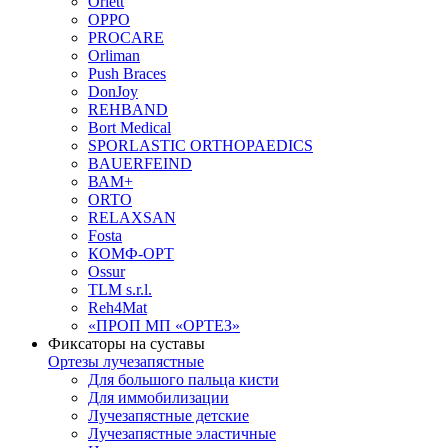
Orlett
OPPO
PROCARE
Orliman
Push Braces
DonJoy
REHBAND
Bort Medical
SPORLASTIC ORTHOPAEDICS
BAUERFEIND
ВАМ+
ORTO
RELAXSAN
Fosta
КОМФ-ОРТ
Ossur
TLM s.r.l.
Reh4Mat
«ПРОП МП «ОРТЕЗ»
Фиксаторы на суставы
Ортезы лучезапястные
Для большого пальца кисти
Для иммобилизации
Лучезапястные детские
Лучезапястные эластичные