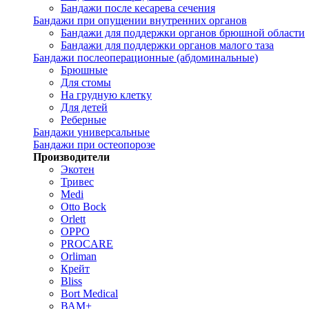
Бандажи после кесарева сечения
Бандажи при опущении внутренних органов
Бандажи для поддержки органов брюшной области
Бандажи для поддержки органов малого таза
Бандажи послеоперационные (абдоминальные)
Брюшные
Для стомы
На грудную клетку
Для детей
Реберные
Бандажи универсальные
Бандажи при остеопорозе
Производители
Экотен
Тривес
Medi
Otto Bock
Orlett
OPPO
PROCARE
Orliman
Крейт
Bliss
Bort Medical
ВАМ+