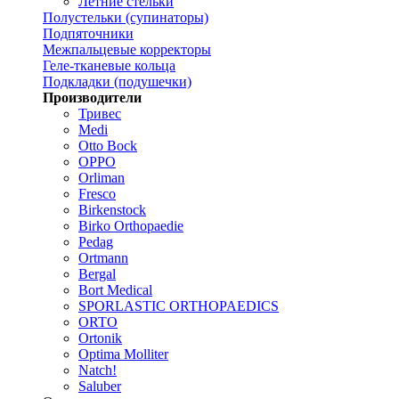
Летние стельки
Полустельки (супинаторы)
Подпяточники
Межпальцевые корректоры
Геле-тканевые кольца
Подкладки (подушечки)
Производители
Тривес
Medi
Otto Bock
OPPO
Orliman
Fresco
Birkenstock
Birko Orthopaedie
Pedag
Ortmann
Bergal
Bort Medical
SPORLASTIC ORTHOPAEDICS
ORTO
Ortonik
Optima Molliter
Natch!
Saluber