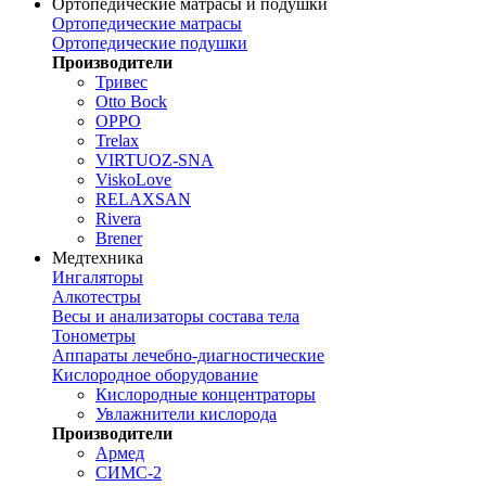
Ортопедические матрасы и подушки
Ортопедические матрасы
Ортопедические подушки
Производители
Тривес
Otto Bock
OPPO
Trelax
VIRTUOZ-SNA
ViskoLove
RELAXSAN
Rivera
Brener
Медтехника
Ингаляторы
Алкотестры
Весы и анализаторы состава тела
Тонометры
Аппараты лечебно-диагностические
Кислородное оборудование
Кислородные концентраторы
Увлажнители кислорода
Производители
Армед
СИМС-2