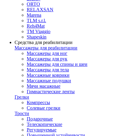
ORTO
RELAXSAN
Marena
TLM s.r.l.
Reh4Mat
TM Viaggio
Shapeskin
Средства для реабилитации
Массажеры для реабилитации
Массажеры для ног
Массажеры для рук
Массажеры для спины и шеи
Массажеры для тела
Массажные коврики
Массажные подушки
Мячи масажные
Гимнастические ленты
Грелки
Компрессы
Солевые грелки
Трости
Подарочные
Телескопические
Регулируемые
Повышенной устойчивости