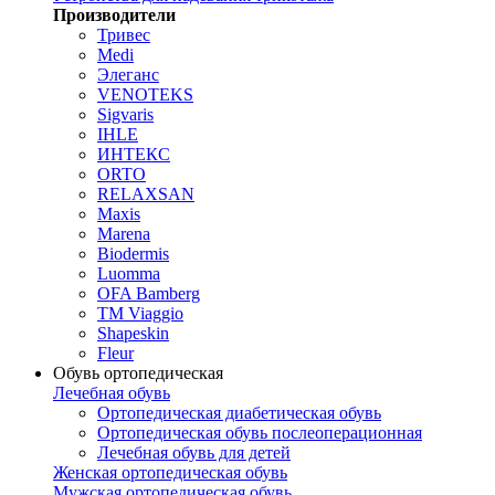
Производители
Тривес
Medi
Элеганс
VENOTEKS
Sigvaris
IHLE
ИНТЕКС
ORTO
RELAXSAN
Maxis
Marena
Biodermis
Luomma
OFA Bamberg
TM Viaggio
Shapeskin
Fleur
Обувь ортопедическая
Лечебная обувь
Ортопедическая диабетическая обувь
Ортопедическая обувь послеоперационная
Лечебная обувь для детей
Женская ортопедическая обувь
Мужская ортопедическая обувь