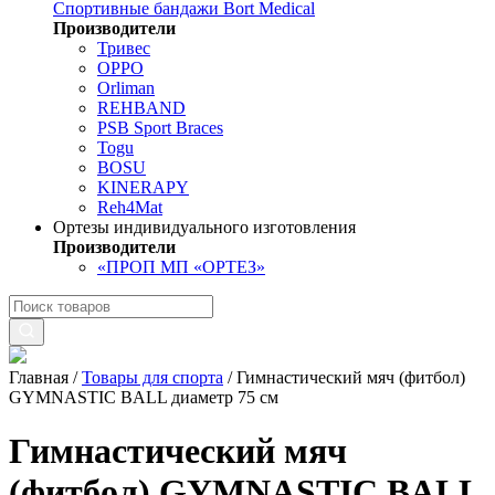
Спортивные бандажи Bort Medical
Производители
Тривес
OPPO
Orliman
REHBAND
PSB Sport Braces
Togu
BOSU
KINERAPY
Reh4Mat
Ортезы индивидуального изготовления
Производители
«ПРОП МП «ОРТЕЗ»
Главная
/
Товары для спорта
/
Гимнастический мяч (фитбол)
GYMNASTIC BALL диаметр 75 см
Гимнастический мяч
(фитбол) GYMNASTIC BALL