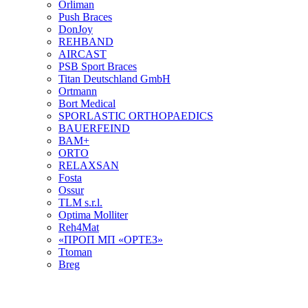
Orliman
Push Braces
DonJoy
REHBAND
AIRCAST
PSB Sport Braces
Titan Deutschland GmbH
Ortmann
Bort Medical
SPORLASTIC ORTHOPAEDICS
BAUERFEIND
ВАМ+
ORTO
RELAXSAN
Fosta
Ossur
TLM s.r.l.
Optima Molliter
Reh4Mat
«ПРОП МП «ОРТЕЗ»
Ttoman
Breg