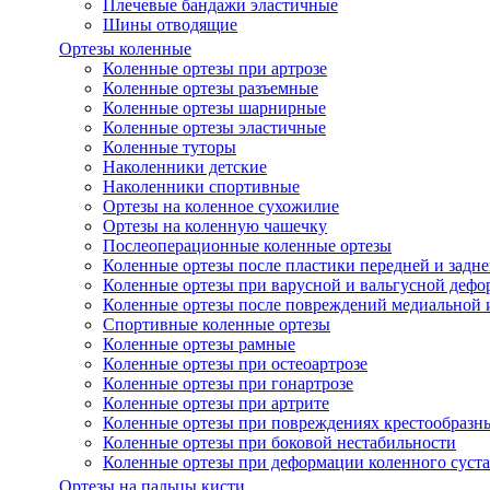
Плечевые бандажи эластичные
Шины отводящие
Ортезы коленные
Коленные ортезы при артрозе
Коленные ортезы разъемные
Коленные ортезы шарнирные
Коленные ортезы эластичные
Коленные туторы
Наколенники детские
Наколенники спортивные
Ортезы на коленное сухожилие
Ортезы на коленную чашечку
Послеоперационные коленные ортезы
Коленные ортезы после пластики передней и задне
Коленные ортезы при варусной и вальгусной дефо
Коленные ортезы после повреждений медиальной и
Спортивные коленные ортезы
Коленные ортезы рамные
Коленные ортезы при остеоартрозе
Коленные ортезы при гонартрозе
Коленные ортезы при артрите
Коленные ортезы при повреждениях крестообразны
Коленные ортезы при боковой нестабильности
Коленные ортезы при деформации коленного суста
Ортезы на пальцы кисти