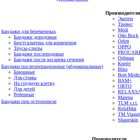
Производители
Экотен
Тривес
Medi
Бандажи для беременных
Otto Bock
Бандажи дородовые
Orlett
Бюстгальтеры для кормления
OPPO
Трусы-слипы
PROCAR
Бандажи послеродовые
Orliman
Бандажи после кесарева сечения
Крейт
Бандажи послеоперационные (абдоминальные)
Bliss
Брюшные
Bort Medic
Для стомы
ВАМ+
На грудную клетку
ORTO
Для детей
RELAXS
Реберные
Marena
Бандажи при остеопорозе
TLM s.r.l.
Reh4Mat
TM Viaggi
Shapeskin
Производители