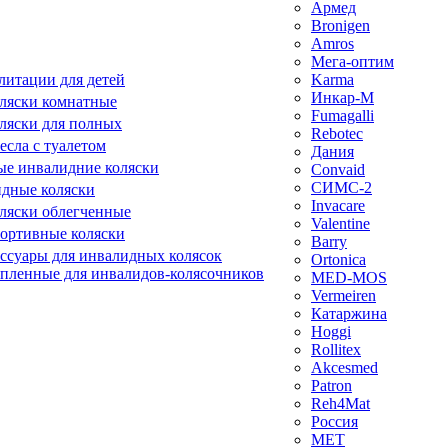
Армед
Bronigen
Amros
Мега-оптим
литации для детей
Karma
Инкар-М
ляски комнатные
Fumagalli
ляски для полных
Rebotec
сла с туалетом
Дания
е инвалидние коляски
Convaid
СИМС-2
идные коляски
Invacare
ляски облегченные
Valentine
ортивные коляски
Barry
ессуары для инвалидных колясок
Ortonica
епленные для инвалидов-колясочников
MED-MOS
Vermeiren
Катаржина
Hoggi
Rollitex
Akcesmed
Patron
Reh4Mat
Россия
МЕТ