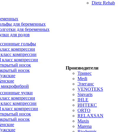
Dietz Rehab
ременных
ольфы для беременных
олготки для беременных
улки для родов
ссионные гольфы
 класс компрессии
I класс компрессии
II класс компрессии
ткрытый носок
Производители
акрытый носок
Тривес
ужские
Medi
енские
Элеганс
 микрофиброй
VENOTEKS
ссионные чулки
Sigvaris
 класс компрессии
IHLE
I класс компрессии
ИНТЕКС
II класс компрессии
ORTO
ткрытый носок
RELAXSAN
акрытый носок
Maxis
енские
Marena
ужские
Biodermis