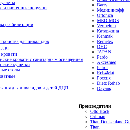
туалеты
Barry
е и настенные поручни
Медицинофф
Ortonica
MED-MOS
ва реабилитации
Vermeiren
Катаржина
Kenmak
тройства для инвалидов
Remetex
DHC
 дцп
JAPAN
 кровати
Pardo
ские кровати с санитарным оснащением
Akcesmed
нские кушетки
Patrol
ные столы
Reh4Mat
оватные
Россия
Dietz Rehab
ояния для инвалидов и детей ДЦП
Dayang
Производители
Otto Bock
Orliman
Titan Deutschland 
Titan