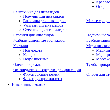
Кресла-
Опорны
Сантехника для инвалидов
Поручни для инвалидов
Раковины для инвалидов
Малые средст
Унитазы для инвалидов
Смесители для инвалидов
Столики для инвалидов
Подъемные ус
Реабилитационные тренажеры
Реабилитация
Костыли
Медицинские
Под локоть
Медицин
Канадки
Медици
Подмышечные
Массаж
Одеяла и одежда
Тумбы прикр
Ортопедические средства для фиксации
Фиксирующие ремни
Опоры для ст
Фиксирующие жилеты
Инвалидные коляски