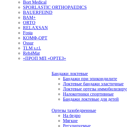
Bort Medical
SPORLASTIC ORTHOPAEDICS
BAUERFEIND
ВАМ+
ORTO
RELAXSAN
Fosta
КОМФ-ОРТ
Ossur
TLM s.r.l.
Reh4Mat
«ПРОП МП «ОРТЕЗ»
Бандажи локтевые
Бандажи при эпикондилите
Локтевые бандажи эластичные
Локтевые ортезы иммобилизир
Налокотники спортивные
Бандажи локтевые для детей
Ортезы тазобедренные
На бедро
Мягкие
Регулируемые