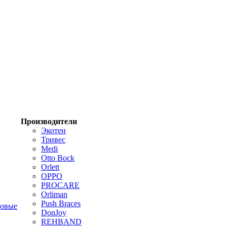
Производители
Экотен
Тривес
Medi
Otto Bock
Orlett
OPPO
PROCARE
Orliman
Push Braces
цовые
DonJoy
REHBAND