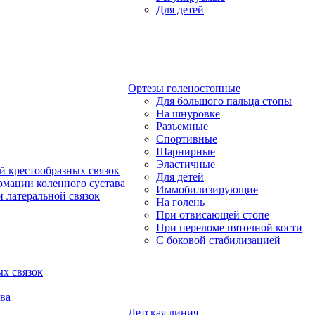
Для детей
Ортезы голеностопные
Для большого пальца стопы
На шнуровке
Разъемные
Спортивные
Шарнирные
Эластичные
й крестообразных связок
Для детей
рмации коленного сустава
Иммобилизирующие
 латеральной связок
На голень
При отвисающей стопе
При переломе пяточной кости
С боковой стабилизацией
х связок
ва
Детская линия