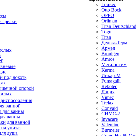
Тривес
Otto Bock
OPPO
ссы
Orliman
 грелки
Titan Deutschla
Togu
Titan
Дельта-Терм
Армед
ослых
Bronigen
п
Amros
ей
Мега-оптим
овневые
Karma
щие
Инкар-М
й под локоть
Fumagalli
сах
Rebotec
ышечной опорой
Дания
жилых
Vimec
приспособления
Trelax
ля ванной
Convaid
 для ванны
СИМС-2
для ванны
Invacare
ки для ванной
Valentine
 на унитаз
Burmeier
для душа
Grand Health Car