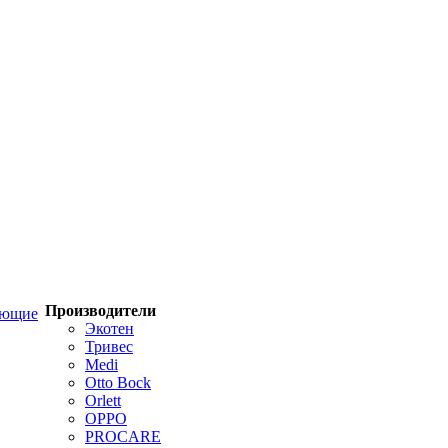
Производители
ующие
Экотен
Тривес
Medi
Otto Bock
Orlett
OPPO
PROCARE