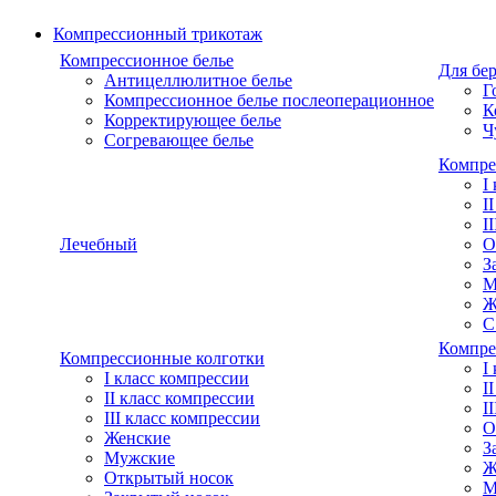
Компрессионный трикотаж
Компрессионное белье
Для бе
Антицеллюлитное белье
Г
Компрессионное белье послеоперационное
К
Корректирующее белье
Ч
Согревающее белье
Компре
I
I
I
Лечебный
О
З
М
Ж
С
Компре
Компрессионные колготки
I
I класс компрессии
I
II класс компрессии
I
III класс компрессии
О
Женские
З
Мужские
Ж
Открытый носок
М