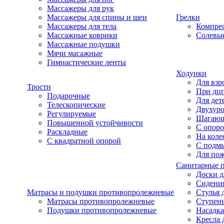
Массажеры для рук
Массажеры для спины и шеи
Грелки
Массажеры для тела
Компре
Массажные коврики
Солевые
Массажные подушки
Мячи масажные
Гимнастические ленты
Ходунки
Для взр
Трости
При дц
Подарочные
Для дет
Телескопические
Двухур
Регулируемые
Шагаю
Повышенной устойчивости
С опоро
Раскладные
На коле
С квадратной опорой
С подм
Для по
Санитарные 
Доски д
Сидения
Матрасы и подушки противопролежневые
Стулья 
Матрасы противопролежневые
Ступень
Подушки противопролежневые
Насадка
Кресла 