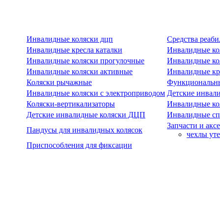
Инвалидные коляски дцп
Средства реаби
Инвалидные кресла каталки
Инвалидные ко
Инвалидные коляски прогулочные
Инвалидные ко
Инвалидные коляски активные
Инвалидные кре
Коляски рычажные
Функциональны
Инвалидные коляски с электроприводом
Детские инвал
Коляски-вертикализаторы
Инвалидные ко
Детские инвалидные коляски ДЦП
Инвалидные сп
Запчасти и акс
Пандусы для инвалидных колясок
чехлы ут
Приспособления для фиксации