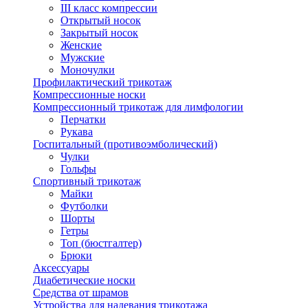
III класс компрессии
Открытый носок
Закрытый носок
Женские
Мужские
Моночулки
Профилактический трикотаж
Компрессионные носки
Компрессионный трикотаж для лимфологии
Перчатки
Рукава
Госпитальный (противоэмболический)
Чулки
Гольфы
Спортивный трикотаж
Майки
Футболки
Шорты
Гетры
Топ (бюстгалтер)
Брюки
Аксессуары
Диабетические носки
Средства от шрамов
Устройства для надевания трикотажа