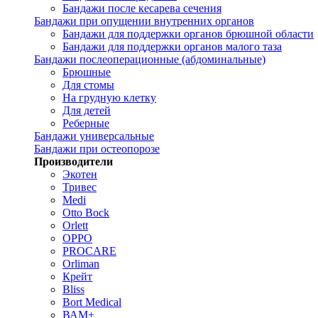
Бандажи после кесарева сечения
Бандажи при опущении внутренних органов
Бандажи для поддержки органов брюшной области
Бандажи для поддержки органов малого таза
Бандажи послеоперационные (абдоминальные)
Брюшные
Для стомы
На грудную клетку
Для детей
Реберные
Бандажи универсальные
Бандажи при остеопорозе
Производители
Экотен
Тривес
Medi
Otto Bock
Orlett
OPPO
PROCARE
Orliman
Крейт
Bliss
Bort Medical
ВАМ+