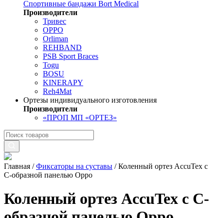
Спортивные бандажи Bort Medical
Производители
Тривес
OPPO
Orliman
REHBAND
PSB Sport Braces
Togu
BOSU
KINERAPY
Reh4Mat
Ортезы индивидуального изготовления
Производители
«ПРОП МП «ОРТЕЗ»
Главная
/
Фиксаторы на суставы
/
Коленный ортез AccuTex с
С-образной панелью Oppo
Коленный ортез AccuTex с С-
образной панелью Oppo