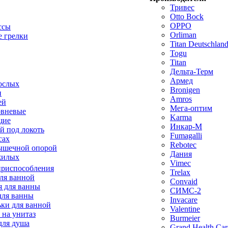
Тривес
Otto Bock
OPPO
ссы
Orliman
 грелки
Titan Deutschla
Togu
Titan
Дельта-Терм
Армед
ослых
Bronigen
п
Amros
ей
Мега-оптим
овневые
Karma
щие
Инкар-М
й под локоть
Fumagalli
сах
Rebotec
ышечной опорой
Дания
жилых
Vimec
приспособления
Trelax
ля ванной
Convaid
 для ванны
СИМС-2
для ванны
Invacare
ки для ванной
Valentine
 на унитаз
Burmeier
для душа
Grand Health Car