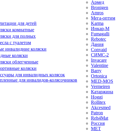
Армед
Bronigen
Amros
Мега-оптим
литации для детей
Karma
Инкар-М
ляски комнатные
Fumagalli
ляски для полных
Rebotec
сла с туалетом
Дания
е инвалидние коляски
Convaid
СИМС-2
идные коляски
Invacare
ляски облегченные
Valentine
ортивные коляски
Barry
ессуары для инвалидных колясок
Ortonica
епленные для инвалидов-колясочников
MED-MOS
Vermeiren
Катаржина
Hoggi
Rollitex
Akcesmed
Patron
Reh4Mat
Россия
МЕТ