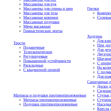
Массажеры для рук
Массажеры для спины и шеи
Грелки
Массажеры для тела
Компре
Массажные коврики
Солевые
Массажные подушки
Мячи масажные
Гимнастические ленты
Ходунки
Для взр
Трости
При дц
Подарочные
Для дет
Телескопические
Двухур
Регулируемые
Шагаю
Повышенной устойчивости
С опоро
Раскладные
На коле
С квадратной опорой
С подм
Для по
Санитарные 
Доски д
Сидения
Матрасы и подушки противопролежневые
Стулья 
Матрасы противопролежневые
Ступень
Подушки противопролежневые
Насадка
Кресла 