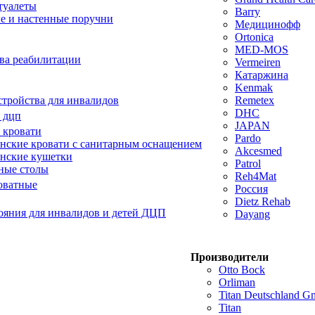
туалеты
Barry
е и настенные поручни
Медицинофф
Ortonica
MED-MOS
ва реабилитации
Vermeiren
Катаржина
Kenmak
тройства для инвалидов
Remetex
DHC
 дцп
JAPAN
 кровати
Pardo
ские кровати с санитарным оснащением
Akcesmed
нские кушетки
Patrol
ные столы
Reh4Mat
оватные
Россия
Dietz Rehab
ояния для инвалидов и детей ДЦП
Dayang
Производители
Otto Bock
Orliman
Titan Deutschland 
Titan