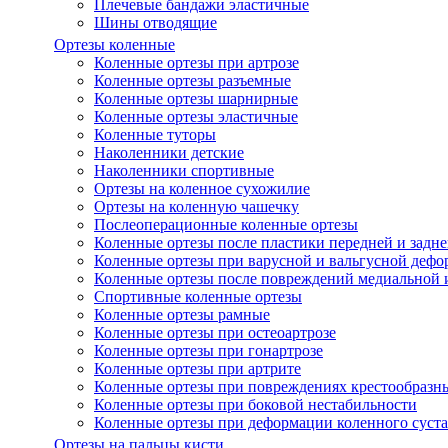
Плечевые бандажи эластичные
Шины отводящие
Ортезы коленные
Коленные ортезы при артрозе
Коленные ортезы разъемные
Коленные ортезы шарнирные
Коленные ортезы эластичные
Коленные туторы
Наколенники детские
Наколенники спортивные
Ортезы на коленное сухожилие
Ортезы на коленную чашечку
Послеоперационные коленные ортезы
Коленные ортезы после пластики передней и задне
Коленные ортезы при варусной и вальгусной дефо
Коленные ортезы после повреждений медиальной и
Спортивные коленные ортезы
Коленные ортезы рамные
Коленные ортезы при остеоартрозе
Коленные ортезы при гонартрозе
Коленные ортезы при артрите
Коленные ортезы при повреждениях крестообразны
Коленные ортезы при боковой нестабильности
Коленные ортезы при деформации коленного суста
Ортезы на пальцы кисти