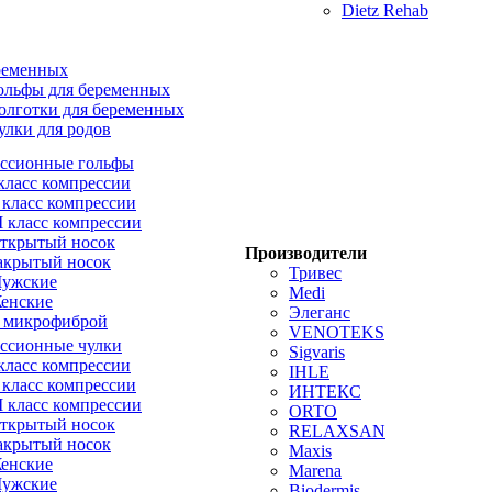
Dietz Rehab
ременных
ольфы для беременных
олготки для беременных
улки для родов
ссионные гольфы
 класс компрессии
I класс компрессии
II класс компрессии
ткрытый носок
Производители
акрытый носок
Тривес
ужские
Medi
енские
Элеганс
 микрофиброй
VENOTEKS
ссионные чулки
Sigvaris
 класс компрессии
IHLE
I класс компрессии
ИНТЕКС
II класс компрессии
ORTO
ткрытый носок
RELAXSAN
акрытый носок
Maxis
енские
Marena
ужские
Biodermis