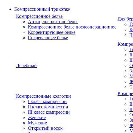
Компрессионный трикотаж
Компрессионное белье
Для бе
Антицеллюлитное белье
Г
Компрессионное белье послеоперационное
К
Корректирующее белье
Ч
Согревающее белье
Компре
I
I
I
Лечебный
О
З
М
Ж
С
Компре
Компрессионные колготки
I
I класс компрессии
I
II класс компрессии
I
III класс компрессии
О
Женские
З
Мужские
Ж
Открытый носок
М