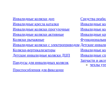
Инвалидные коляски дцп
Средства реаби
Инвалидные кресла каталки
Инвалидные ко
Инвалидные коляски прогулочные
Инвалидные ко
Инвалидные коляски активные
Инвалидные кре
Коляски рычажные
Функциональны
Инвалидные коляски с электроприводом
Детские инвал
Коляски-вертикализаторы
Инвалидные ко
Детские инвалидные коляски ДЦП
Инвалидные сп
Запчасти и акс
Пандусы для инвалидных колясок
чехлы ут
Приспособления для фиксации