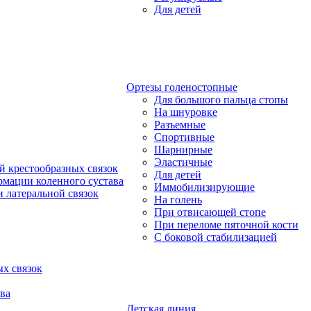
Для детей
Ортезы голеностопные
Для большого пальца стопы
На шнуровке
Разъемные
Спортивные
Шарнирные
Эластичные
й крестообразных связок
Для детей
рмации коленного сустава
Иммобилизирующие
 латеральной связок
На голень
При отвисающей стопе
При переломе пяточной кости
С боковой стабилизацией
х связок
ва
Детская линия