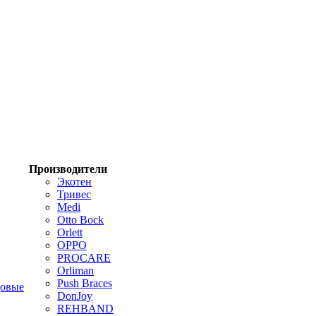
Производители
Экотен
Тривес
Medi
Otto Bock
Orlett
OPPO
PROCARE
Orliman
Push Braces
цовые
DonJoy
REHBAND