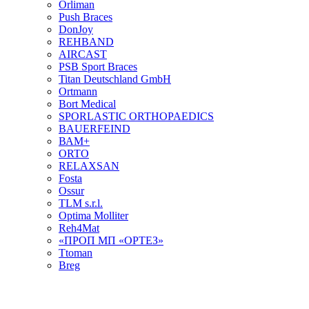
Orliman
Push Braces
DonJoy
REHBAND
AIRCAST
PSB Sport Braces
Titan Deutschland GmbH
Ortmann
Bort Medical
SPORLASTIC ORTHOPAEDICS
BAUERFEIND
ВАМ+
ORTO
RELAXSAN
Fosta
Ossur
TLM s.r.l.
Optima Molliter
Reh4Mat
«ПРОП МП «ОРТЕЗ»
Ttoman
Breg