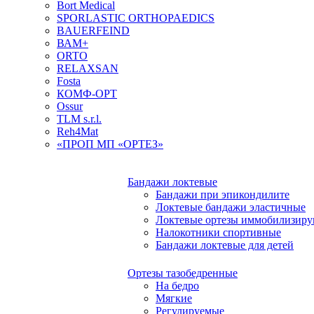
Bort Medical
SPORLASTIC ORTHOPAEDICS
BAUERFEIND
ВАМ+
ORTO
RELAXSAN
Fosta
КОМФ-ОРТ
Ossur
TLM s.r.l.
Reh4Mat
«ПРОП МП «ОРТЕЗ»
Бандажи локтевые
Бандажи при эпикондилите
Локтевые бандажи эластичные
Локтевые ортезы иммобилизир
Налокотники спортивные
Бандажи локтевые для детей
Ортезы тазобедренные
На бедро
Мягкие
Регулируемые