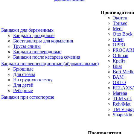
Производители
Экотен
Тривес
Medi
Бандажи для беременных
Otto Bock
Бандажи дородовые
Orlett
Бюстгальтеры для кормления
OPPO
Трусы-слипы
PROCAR
Бандажи послеродовые
Orliman
Бандажи после кесарева сечения
Крейт
Бандажи послеоперационные (абдоминальные)
Bliss
Брюшные
Bort Medic
Для стомы
ВАМ+
На грудную клетку
ORTO
Для детей
RELAXS
Реберные
Marena
Бандажи при остеопорозе
TLM s.r.l.
Reh4Mat
TM Viaggi
Shapeskin
Производители