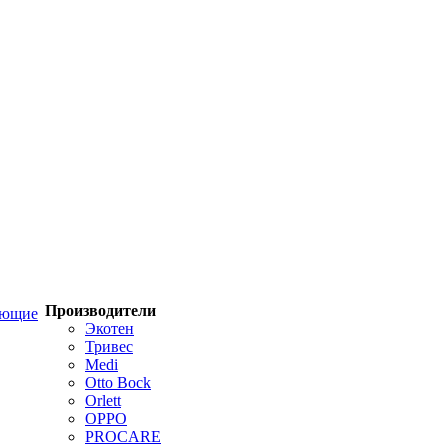
Производители
ующие
Экотен
Тривес
Medi
Otto Bock
Orlett
OPPO
PROCARE