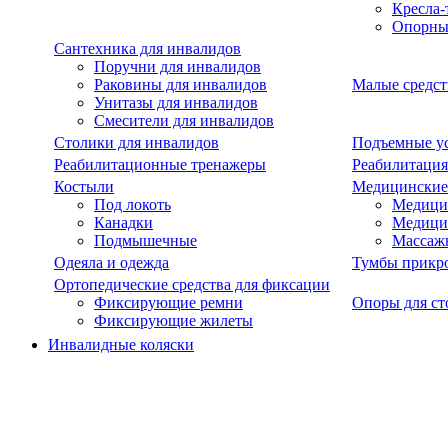
Кресла-
Опорны
Сантехника для инвалидов
Поручни для инвалидов
Раковины для инвалидов
Малые средст
Унитазы для инвалидов
Смесители для инвалидов
Столики для инвалидов
Подъемные ус
Реабилитационные тренажеры
Реабилитация
Костыли
Медицинские
Под локоть
Медицин
Канадки
Медици
Подмышечные
Массаж
Одеяла и одежда
Тумбы прикр
Ортопедические средства для фиксации
Фиксирующие ремни
Опоры для ст
Фиксирующие жилеты
Инвалидные коляски