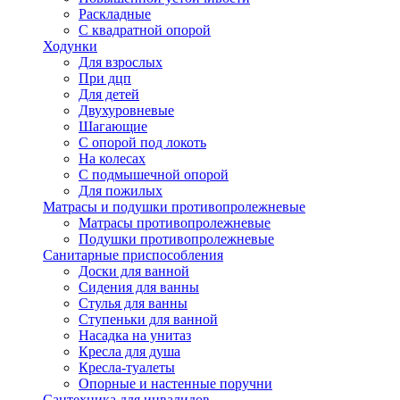
Раскладные
С квадратной опорой
Ходунки
Для взрослых
При дцп
Для детей
Двухуровневые
Шагающие
С опорой под локоть
На колесах
С подмышечной опорой
Для пожилых
Матрасы и подушки противопролежневые
Матрасы противопролежневые
Подушки противопролежневые
Санитарные приспособления
Доски для ванной
Сидения для ванны
Стулья для ванны
Ступеньки для ванной
Насадка на унитаз
Кресла для душа
Кресла-туалеты
Опорные и настенные поручни
Сантехника для инвалидов