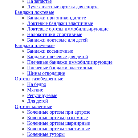
На запястье
Лучезапястные ортезы для спорта
Бандажи локтевые
Бандажи при эпикондилите
Локтевые бандажи эластичные
Локтевые ортезы иммобилизирующие
Налокотники спортивные
Бандажи локтевые для детей
Бандажи плечевые
Бандажи косыночные
Бандажи плечевые для детей
Плечевые бандажи иммобилизирующие
Плечевые бандажи эластичные
Шины отводящие
Ортезы тазобедренные
На бедро
Мягкие
Регулируемые
Для детей
Ортезы коленные
Коленные ортезы при артрозе
Коленные ортезы разъемные
Коленные ортезы шарнирные
Коленные ортезы эластичные
Коленные туторы