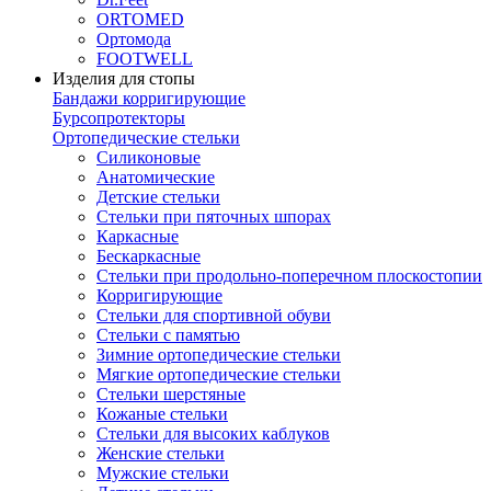
ORTOMED
Ортомода
FOOTWELL
Изделия для стопы
Бандажи корригирующие
Бурсопротекторы
Ортопедические стельки
Силиконовые
Анатомические
Детские стельки
Стельки при пяточных шпорах
Каркасные
Бескаркасные
Стельки при продольно-поперечном плоскостопии
Корригирующие
Стельки для спортивной обуви
Стельки с памятью
Зимние ортопедические стельки
Мягкие ортопедические стельки
Стельки шерстяные
Кожаные стельки
Стельки для высоких каблуков
Женские стельки
Мужские стельки