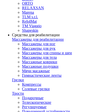
ORTO
RELAXSAN
Marena
TLM s.r.l.
Reh4Mat
TM Viaggio
Shapeskin
Средства для реабилитации
Массажеры для реабилитации
Массажеры для ног
Массажеры для рук
Массажеры для спины и шеи
Массажеры для тела
Массажные коврики
Массажные подушки
Мячи масажные
Гимнастические ленты
Грелки
Компрессы
Солевые грелки
Трости
Подарочные
Телескопические
Регулируемые
Повышенной устойчивости