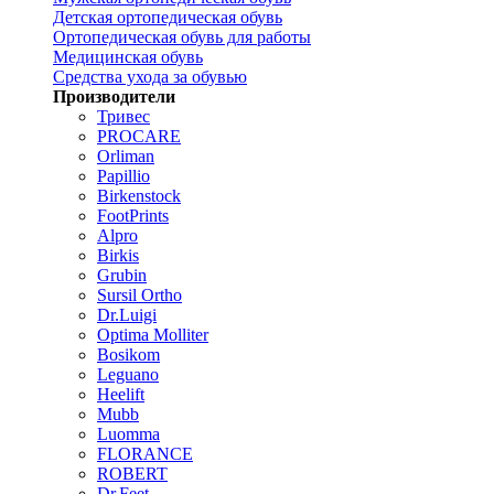
Детская ортопедическая обувь
Ортопедическая обувь для работы
Медицинская обувь
Средства ухода за обувью
Производители
Тривес
PROCARE
Orliman
Papillio
Birkenstock
FootPrints
Alpro
Birkis
Grubin
Sursil Ortho
Dr.Luigi
Optima Molliter
Bosikom
Leguano
Heelift
Mubb
Luomma
FLORANCE
ROBERT
Dr.Feet