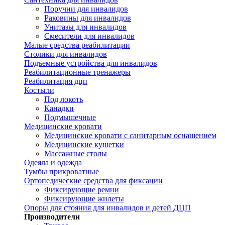
Поручни для инвалидов
Раковины для инвалидов
Унитазы для инвалидов
Смесители для инвалидов
Малые средства реабилитации
Столики для инвалидов
Подъемные устройства для инвалидов
Реабилитационные тренажеры
Реабилитация дцп
Костыли
Под локоть
Канадки
Подмышечные
Медицинские кровати
Медицинские кровати с санитарным оснащением
Медицинские кушетки
Массажные столы
Одеяла и одежда
Тумбы прикроватные
Ортопедические средства для фиксации
Фиксирующие ремни
Фиксирующие жилеты
Опоры для стояния для инвалидов и детей ДЦП
Производители