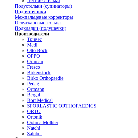
Летние стельки
Полустельки (супинаторы)
Подпяточники
Межпальцевые корректоры
Геле-тканевые кольца
Подкладки (подушечки)
Производители
Тривес
Medi
Otto Bock
OPPO
Orliman
Fresco
Birkenstock
Birko Orthopaedie
Pedag
Ortmann
Bergal
Bort Medical
SPORLASTIC ORTHOPAEDICS
ORTO
Ortonik
Optima Molliter
Natch!
Saluber