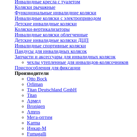
Инвалидные кресла с туалетом
Коляски рычажные
Функциональные инвалидние коляски
Инвалидные коляски с электроприводом
Детские инвалидные коляски
Коляски-вертикализаторы
Инвалидные коляски облегченные
Детские инвалидные коляски ДЦП
Инвалидные спортивные коляски
Пандусы для инвалидных колясок
Запчасти и аксессуары для инвалидных колясок
чехлы утепленные для инвалидов-колясочников
Приспособления для фиксации
Производители
Otto Bock
Orliman
Titan Deutschland GmbH
Titan
Армед
Bronigen
Amros
Мега-оптим
Karma
Инкар-М
Fumagalli