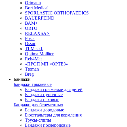
Ortmann
Bort Medical
SPORLASTIC ORTHOPAEDICS
BAUERFEIND
ВАМ+
ORTO
RELAXSAN
Fosta
Ossur
TLM s.r.l.
Optima Molliter
Reh4Mat
«ПРОП МП «ОРТЕЗ»
Ttoman
Breg
Бандажи
Бандажи грыжевые
Бандажи грыжевые для детей
Бандажи пупочные
Бандажи паховые
Бандажи для беременных
Бандажи дородовые
Бюстгальтеры для кормления
Трусы-слипы
Бандажи послеродовые