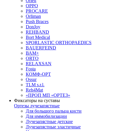
Orlett
OPPO
PROCARE
Orliman
Push Braces
DonJoy
REHBAND
Bort Medical
SPORLASTIC ORTHOPAEDICS
BAUERFEIND
ВАМ+
ORTO
RELAXSAN
Fosta
КОМФ-ОРТ
Ossur
TLM s.r.l.
Reh4Mat
«ПРОП МП «ОРТЕЗ»
Фиксаторы на суставы
Ортезы лучезапястные
Для большого пальца кисти
Для иммобилизации
Лучезапястные детские
Лучезапястные эластичные