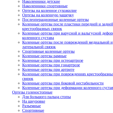
Наколенники детские
Наколенники спортивные
Ортезы на коленное сухожилие
Ортезы на коленную чашечку
Послеоперационные коленные ортезы
Коленные ортезы после пластики передней и задне
крестообразных связок
Коленные ортезы при варусной и вальгусной дефо
коленного сустава
Коленные ортезы после повреждений медиальной и
латеральной связок
Спортивные коленные ортезы
Коленные ортезы рамные
Коленные ортезы при остеоартрозе
Коленные ортезы при гонартрозе
Коленные ортезы при артрите
Коленные ортезы при повреждениях крестообразны
связок
Коленные ортезы при боковой нестабильности
Коленные ортезы при деформации коленного суста
Ортезы голеностопные
Для большого пальца стопы
На шнуровке
Разъемные
Спортивные