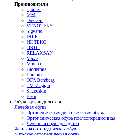
Производители
Тривес
Medi
Элеганс
VENOTEKS
Sigvaris
IHLE
ИНТЕКС
ORTO
RELAXSAN
Maxis
Marena
Biodermis
Luomma
OFA Bamberg
TM Viaggio
Shapeskin
Fleur
Обувь ортопедическая
Лечебная обувь
Ортопедическая диабетическая обувь
Ортопедическая обувь послеоперационная
Лечебная обувь для детей
Женская ортопедическая обувь
Мужская ортопедическая обувь