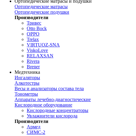
Ортопедические матрасы и подушки
Ортопедические матрасы
Ортопедические подушки
Производители
Тривес
Otto Bock
OPPO
Trelax
VIRTUOZ-SNA
ViskoLove
RELAXSAN
Rivera
Brener
Медтехника
Ингаляторы
Алкотестры
Весы и анализаторы состава тела
Тонометры
Аппараты лечебно-диагностические
Кислородное оборудование
Кислородные концентраторы
Увлажнители кислорода
Производители
Армед
СИМС-2