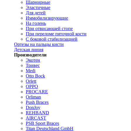
Шарнирные
Эластичные
Для детей
Иммобилизирующие
На голень
При отвисающей стопе
При переломе пяточной кости
С боковой стабилизацией
Ортезы на пальцы кисти
Детская линия
Производители
Экотен
Тривес
Medi
Otto Bock
Orlett
OPPO
PROCARE
Orliman
Push Braces
DonJoy
REHBAND
AIRCAST
PSB Sport Braces
Titan Deutschland GmbH