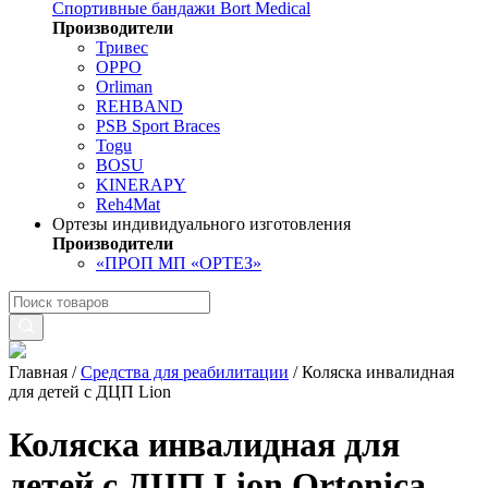
Спортивные бандажи Bort Medical
Производители
Тривес
OPPO
Orliman
REHBAND
PSB Sport Braces
Togu
BOSU
KINERAPY
Reh4Mat
Ортезы индивидуального изготовления
Производители
«ПРОП МП «ОРТЕЗ»
Главная
/
Средства для реабилитации
/
Коляска инвалидная
для детей с ДЦП Lion
Коляска инвалидная для
детей с ДЦП Lion Ortonica