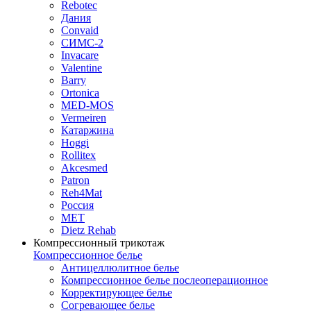
Rebotec
Дания
Convaid
СИМС-2
Invacare
Valentine
Barry
Ortonica
MED-MOS
Vermeiren
Катаржина
Hoggi
Rollitex
Akcesmed
Patron
Reh4Mat
Россия
МЕТ
Dietz Rehab
Компрессионный трикотаж
Компрессионное белье
Антицеллюлитное белье
Компрессионное белье послеоперационное
Корректирующее белье
Согревающее белье