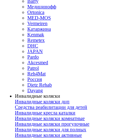
Barry
Медицинофф
Ortonica
MED-MOS
Vermeiren
Катаржина
Kenmak
Remetex
DHC
JAPAN
Pardo
Akcesmed
Patrol
Reh4Mat
Россия
Dietz Rehab
Dayang
Инвалидные коляски
Инвалидные коляски дцп
Средства реабилитации для детей
Инвалидные кресла каталки
Инвалидные коляски комнатные
Инвалидные коляски прогулочные
Инвалидные коляски для полных
Инвалидные коляски активные