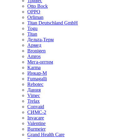
Тривес
Otto Bock
OPPO
Orliman
Titan Deutschland GmbH
Togu
Titan
Дельта-Терм
Армед
Bronigen
Amros
Мега-оптим
Karma
Инкар-М
Fumagalli
Rebotec
Дания
Vimec
Trelax
Convaid
СИМС-2
Invacare
Valentine
Burmeier
Grand Health Care