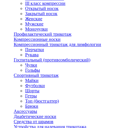
III класс компрессии
Открытый носок
Закрытый носок
Женские
Мужские
Моночулки
Профилактический трикотаж
Компрессионные носки
Компрессионный трикотаж для лимфологии
Перчатки
Рукава
Госпитальный (противоэмболический)
Чулки
Гольфы
Спортивный трикотаж
Майки
Футболки
Шорты
Гетры
Топ (бюстгалтер)
Брюки
Аксессуары
Диабетические носки
Средства от шрамов
Устройства для надевания трикотажа