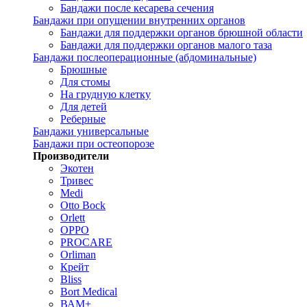
Бандажи после кесарева сечения
Бандажи при опущении внутренних органов
Бандажи для поддержки органов брюшной области
Бандажи для поддержки органов малого таза
Бандажи послеоперационные (абдоминальные)
Брюшные
Для стомы
На грудную клетку
Для детей
Реберные
Бандажи универсальные
Бандажи при остеопорозе
Производители
Экотен
Тривес
Medi
Otto Bock
Orlett
OPPO
PROCARE
Orliman
Крейт
Bliss
Bort Medical
ВАМ+