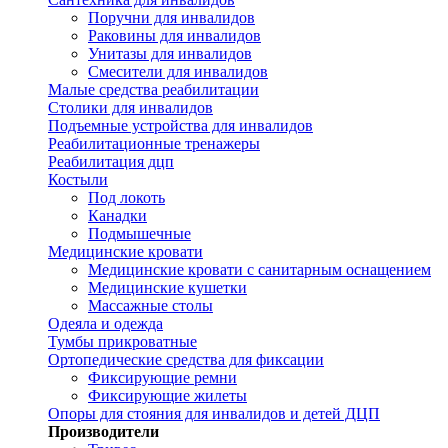
Поручни для инвалидов
Раковины для инвалидов
Унитазы для инвалидов
Смесители для инвалидов
Малые средства реабилитации
Столики для инвалидов
Подъемные устройства для инвалидов
Реабилитационные тренажеры
Реабилитация дцп
Костыли
Под локоть
Канадки
Подмышечные
Медицинские кровати
Медицинские кровати с санитарным оснащением
Медицинские кушетки
Массажные столы
Одеяла и одежда
Тумбы прикроватные
Ортопедические средства для фиксации
Фиксирующие ремни
Фиксирующие жилеты
Опоры для стояния для инвалидов и детей ДЦП
Производители