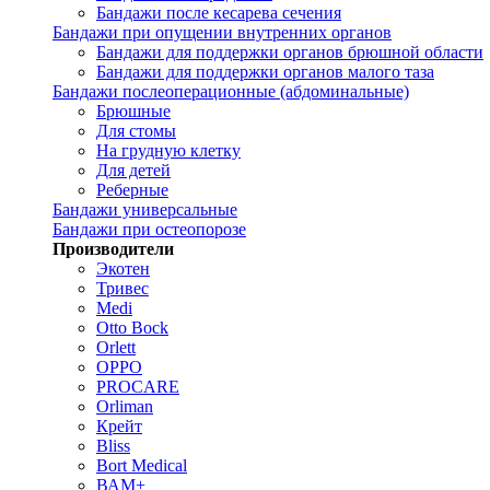
Бандажи после кесарева сечения
Бандажи при опущении внутренних органов
Бандажи для поддержки органов брюшной области
Бандажи для поддержки органов малого таза
Бандажи послеоперационные (абдоминальные)
Брюшные
Для стомы
На грудную клетку
Для детей
Реберные
Бандажи универсальные
Бандажи при остеопорозе
Производители
Экотен
Тривес
Medi
Otto Bock
Orlett
OPPO
PROCARE
Orliman
Крейт
Bliss
Bort Medical
ВАМ+