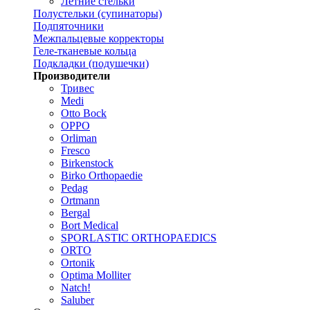
Летние стельки
Полустельки (супинаторы)
Подпяточники
Межпальцевые корректоры
Геле-тканевые кольца
Подкладки (подушечки)
Производители
Тривес
Medi
Otto Bock
OPPO
Orliman
Fresco
Birkenstock
Birko Orthopaedie
Pedag
Ortmann
Bergal
Bort Medical
SPORLASTIC ORTHOPAEDICS
ORTO
Ortonik
Optima Molliter
Natch!
Saluber