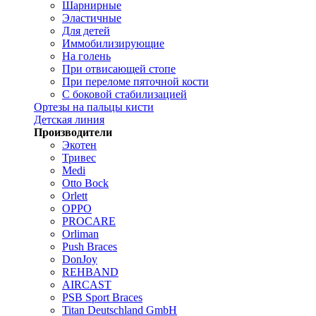
Шарнирные
Эластичные
Для детей
Иммобилизирующие
На голень
При отвисающей стопе
При переломе пяточной кости
С боковой стабилизацией
Ортезы на пальцы кисти
Детская линия
Производители
Экотен
Тривес
Medi
Otto Bock
Orlett
OPPO
PROCARE
Orliman
Push Braces
DonJoy
REHBAND
AIRCAST
PSB Sport Braces
Titan Deutschland GmbH