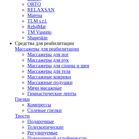
ORTO
RELAXSAN
Marena
TLM s.r.l.
Reh4Mat
TM Viaggio
Shapeskin
Средства для реабилитации
Массажеры для реабилитации
Массажеры для ног
Массажеры для рук
Массажеры для спины и шеи
Массажеры для тела
Массажные коврики
Массажные подушки
Мячи масажные
Гимнастические ленты
Грелки
Компрессы
Солевые грелки
Трости
Подарочные
Телескопические
Регулируемые
Повышенной устойчивости