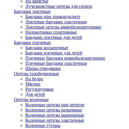
На запястье
Лучезапястные ортезы для спорта
Бандажи локтевые
Бандажи при эпикондилите
Локтевые бандажи эластичные
Локтевые ортезы иммобилизирующие
Налокотники спортивные
Бандажи локтевые для детей
Бандажи плечевые
Бандажи косыночные
Бандажи плечевые для детей
Плечевые бандажи иммобилизирующие
Плечевые бандажи эластичные
Шины отводящие
Ортезы тазобедренные
На бедро
Мягкие
Регулируемые
Для детей
Ортезы коленные
Коленные ортезы при артрозе
Коленные ортезы разъемные
Коленные ортезы шарнирные
Коленные ортезы эластичные
Коленные туторы