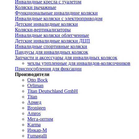
Инвалидные кресла с туалетом
Коляски рычажные
Функциональные инвалидние коляски
Инвалидные коляски с электроприводом
Детские инвалидные коляски
Коляски-вертикализаторы
Инвалидные коляски облегченные
Детские инвалидные коляски ДЦП
Инвалидные спортивные коляски
Пандусы для инвалидных колясок
Запчасти и аксессуары для инвалидных колясок
чехлы утепленные для инвалидов-колясочников
Приспособления для фиксации
Производители
Otto Bock
Orliman
Titan Deutschland GmbH
Titan
Армед
Bronigen
Amros
Мега-оптим
Karma
Инкар-М
Fumagalli