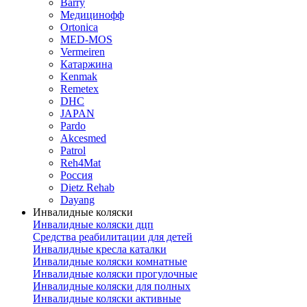
Barry
Медицинофф
Ortonica
MED-MOS
Vermeiren
Катаржина
Kenmak
Remetex
DHC
JAPAN
Pardo
Akcesmed
Patrol
Reh4Mat
Россия
Dietz Rehab
Dayang
Инвалидные коляски
Инвалидные коляски дцп
Средства реабилитации для детей
Инвалидные кресла каталки
Инвалидные коляски комнатные
Инвалидные коляски прогулочные
Инвалидные коляски для полных
Инвалидные коляски активные