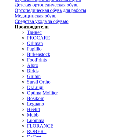
Детская ортопедическая обувь
Ортопедическая обувь для работы
Медицинская обувь
Средства ухода за обувью
Производители
Тривес
PROCARE
Orliman
Papillio
Birkenstock
FootPrints
Alpro
Birkis
Grubin
Sursil Ortho
Dr.Luigi
Optima Molliter
Bosikom
Leguano
Heelift
Mubb
Luomma
FLORANCE
ROBERT
Dr.Feet