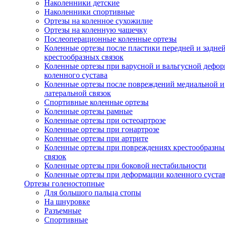
Наколенники детские
Наколенники спортивные
Ортезы на коленное сухожилие
Ортезы на коленную чашечку
Послеоперационные коленные ортезы
Коленные ортезы после пластики передней и задне
крестообразных связок
Коленные ортезы при варусной и вальгусной дефо
коленного сустава
Коленные ортезы после повреждений медиальной и
латеральной связок
Спортивные коленные ортезы
Коленные ортезы рамные
Коленные ортезы при остеоартрозе
Коленные ортезы при гонартрозе
Коленные ортезы при артрите
Коленные ортезы при повреждениях крестообразны
связок
Коленные ортезы при боковой нестабильности
Коленные ортезы при деформации коленного суста
Ортезы голеностопные
Для большого пальца стопы
На шнуровке
Разъемные
Спортивные