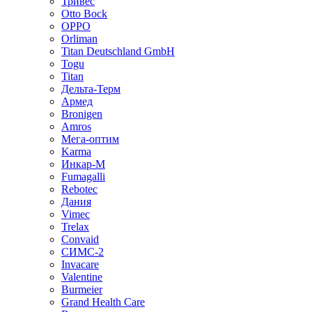
Тривес
Otto Bock
OPPO
Orliman
Titan Deutschland GmbH
Togu
Titan
Дельта-Терм
Армед
Bronigen
Amros
Мега-оптим
Karma
Инкар-М
Fumagalli
Rebotec
Дания
Vimec
Trelax
Convaid
СИМС-2
Invacare
Valentine
Burmeier
Grand Health Care