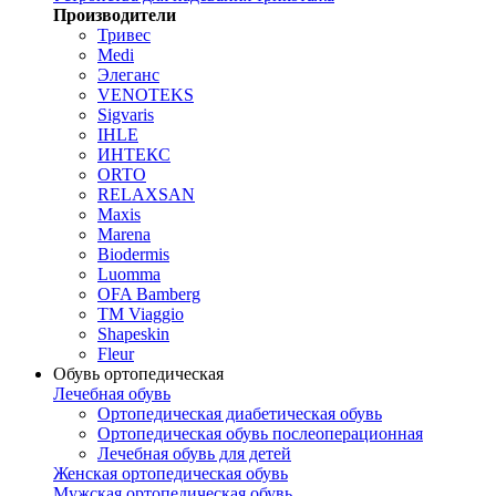
Производители
Тривес
Medi
Элеганс
VENOTEKS
Sigvaris
IHLE
ИНТЕКС
ORTO
RELAXSAN
Maxis
Marena
Biodermis
Luomma
OFA Bamberg
TM Viaggio
Shapeskin
Fleur
Обувь ортопедическая
Лечебная обувь
Ортопедическая диабетическая обувь
Ортопедическая обувь послеоперационная
Лечебная обувь для детей
Женская ортопедическая обувь
Мужская ортопедическая обувь