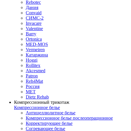
Rebotec
Дания
Convaid
СИМС-2
Invacare
Valentine
Barry
Ortonica
MED-MOS
Vermeiren
Катаржина
Hoggi
Rollitex
Akcesmed
Patron
Reh4Mat
Россия
МЕТ
Dietz Rehab
Компрессионный трикотаж
Компрессионное белье
Антицеллюлитное белье
Компрессионное белье послеоперационное
Корректирующее белье
Согревающее белье