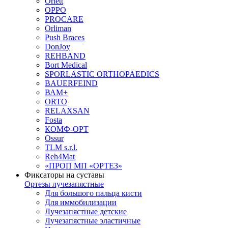
Orlett
OPPO
PROCARE
Orliman
Push Braces
DonJoy
REHBAND
Bort Medical
SPORLASTIC ORTHOPAEDICS
BAUERFEIND
ВАМ+
ORTO
RELAXSAN
Fosta
КОМФ-ОРТ
Ossur
TLM s.r.l.
Reh4Mat
«ПРОП МП «ОРТЕЗ»
Фиксаторы на суставы
Ортезы лучезапястные
Для большого пальца кисти
Для иммобилизации
Лучезапястные детские
Лучезапястные эластичные