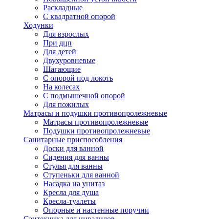
Раскладные
С квадратной опорой
Ходунки
Для взрослых
При дцп
Для детей
Двухуровневые
Шагающие
С опорой под локоть
На колесах
С подмышечной опорой
Для пожилых
Матрасы и подушки противопролежневые
Матрасы противопролежневые
Подушки противопролежневые
Санитарные приспособления
Доски для ванной
Сидения для ванны
Стулья для ванны
Ступеньки для ванной
Насадка на унитаз
Кресла для душа
Кресла-туалеты
Опорные и настенные поручни
Сантехника для инвалидов