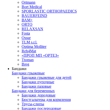
Ortmann
Bort Medical
SPORLASTIC ORTHOPAEDICS
BAUERFEIND
ВАМ+
ORTO
RELAXSAN
Fosta
Ossur
TLM s.r.l.
Optima Molliter
Reh4Mat
«ПРОП МП «ОРТЕЗ»
Ttoman
Breg
Бандажи
Бандажи грыжевые
Бандажи грыжевые для детей
Бандажи пупочные
Бандажи паховые
Бандажи для беременных
Бандажи дородовые
Бюстгальтеры для кормления
Трусы-слипы
Бандажи послеродовые