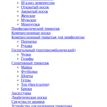
III класс компрессии
Открытый носок
Закрытый носок
Женские
Мужские
Моночулки
Профилактический трикотаж
Компрессионные носки
Компрессионный трикотаж для лимфологии
Перчатки
Рукава
Госпитальный (противоэмболический)
Чулки
Гольфы
Спортивный трикотаж
Майки
Футболки
Шорты
Гетры
Топ (бюстгалтер)
Брюки
Аксессуары
Диабетические носки
Средства от шрамов
Устройства для надевания трикотажа