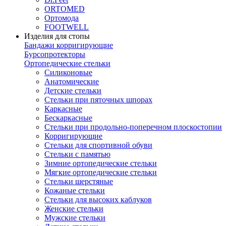
ORTOMED
Ортомода
FOOTWELL
Изделия для стопы
Бандажи корригирующие
Бурсопротекторы
Ортопедические стельки
Силиконовые
Анатомические
Детские стельки
Стельки при пяточных шпорах
Каркасные
Бескаркасные
Стельки при продольно-поперечном плоскостопии
Корригирующие
Стельки для спортивной обуви
Стельки с памятью
Зимние ортопедические стельки
Мягкие ортопедические стельки
Стельки шерстяные
Кожаные стельки
Стельки для высоких каблуков
Женские стельки
Мужские стельки