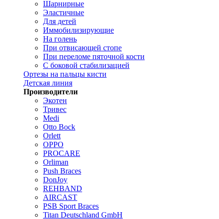
Шарнирные
Эластичные
Для детей
Иммобилизирующие
На голень
При отвисающей стопе
При переломе пяточной кости
С боковой стабилизацией
Ортезы на пальцы кисти
Детская линия
Производители
Экотен
Тривес
Medi
Otto Bock
Orlett
OPPO
PROCARE
Orliman
Push Braces
DonJoy
REHBAND
AIRCAST
PSB Sport Braces
Titan Deutschland GmbH