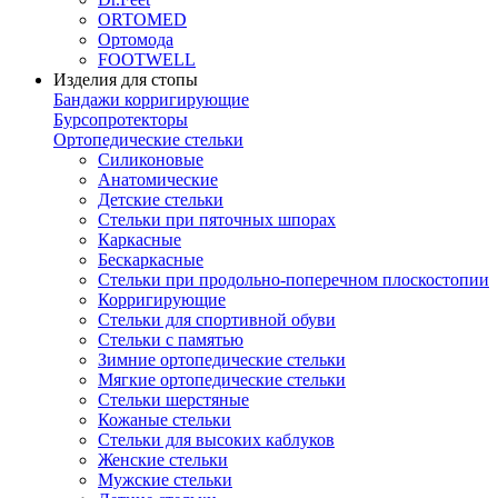
ORTOMED
Ортомода
FOOTWELL
Изделия для стопы
Бандажи корригирующие
Бурсопротекторы
Ортопедические стельки
Силиконовые
Анатомические
Детские стельки
Стельки при пяточных шпорах
Каркасные
Бескаркасные
Стельки при продольно-поперечном плоскостопии
Корригирующие
Стельки для спортивной обуви
Стельки с памятью
Зимние ортопедические стельки
Мягкие ортопедические стельки
Стельки шерстяные
Кожаные стельки
Стельки для высоких каблуков
Женские стельки
Мужские стельки