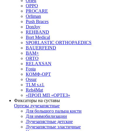
Orlett
OPPO
PROCARE
Orliman
Push Braces
DonJoy
REHBAND
Bort Medical
SPORLASTIC ORTHOPAEDICS
BAUERFEIND
ВАМ+
ORTO
RELAXSAN
Fosta
КОМФ-ОРТ
Ossur
TLM s.r.l.
Reh4Mat
«ПРОП МП «ОРТЕЗ»
Фиксаторы на суставы
Ортезы лучезапястные
Для большого пальца кисти
Для иммобилизации
Лучезапястные детские
Лучезапястные эластичные