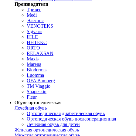
Производители
Тривес
Medi
Элеганс
VENOTEKS
Sigvaris
IHLE
ИНТЕКС
ORTO
RELAXSAN
Maxis
Marena
Biodermis
Luomma
OFA Bamberg
TM Viaggio
Shapeskin
Fleur
Обувь ортопедическая
Лечебная обувь
Ортопедическая диабетическая обувь
Ортопедическая обувь послеоперационная
Лечебная обувь для детей
Женская ортопедическая обувь
Мужская ортопедическая обувь