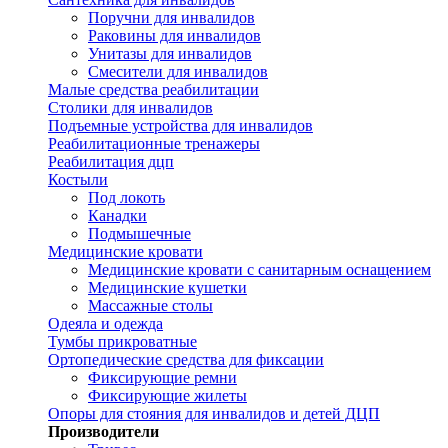
Поручни для инвалидов
Раковины для инвалидов
Унитазы для инвалидов
Смесители для инвалидов
Малые средства реабилитации
Столики для инвалидов
Подъемные устройства для инвалидов
Реабилитационные тренажеры
Реабилитация дцп
Костыли
Под локоть
Канадки
Подмышечные
Медицинские кровати
Медицинские кровати с санитарным оснащением
Медицинские кушетки
Массажные столы
Одеяла и одежда
Тумбы прикроватные
Ортопедические средства для фиксации
Фиксирующие ремни
Фиксирующие жилеты
Опоры для стояния для инвалидов и детей ДЦП
Производители