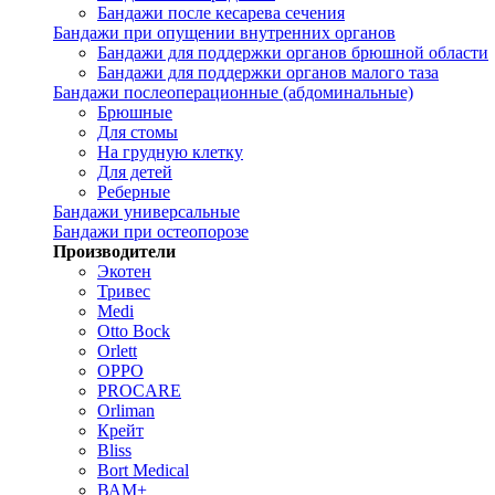
Бандажи после кесарева сечения
Бандажи при опущении внутренних органов
Бандажи для поддержки органов брюшной области
Бандажи для поддержки органов малого таза
Бандажи послеоперационные (абдоминальные)
Брюшные
Для стомы
На грудную клетку
Для детей
Реберные
Бандажи универсальные
Бандажи при остеопорозе
Производители
Экотен
Тривес
Medi
Otto Bock
Orlett
OPPO
PROCARE
Orliman
Крейт
Bliss
Bort Medical
ВАМ+