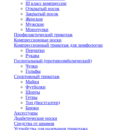
III класс компрессии
Открытый носок
Закрытый носок
Женские
Мужские
Моночулки
Профилактический трикотаж
Компрессионные носки
Компрессионный трикотаж для лимфологии
Перчатки
Рукава
Госпитальный (противоэмболический)
Чулки
Гольфы
Спортивный трикотаж
Майки
Футболки
Шорты
Гетры
Топ (бюстгалтер)
Брюки
Аксессуары
Диабетические носки
Средства от шрамов
Устройства для надевания трикотажа