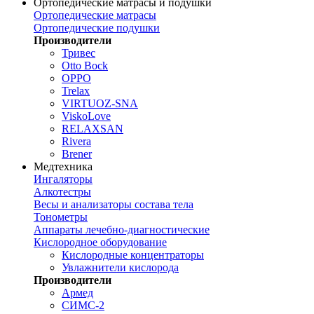
Ортопедические матрасы и подушки
Ортопедические матрасы
Ортопедические подушки
Производители
Тривес
Otto Bock
OPPO
Trelax
VIRTUOZ-SNA
ViskoLove
RELAXSAN
Rivera
Brener
Медтехника
Ингаляторы
Алкотестры
Весы и анализаторы состава тела
Тонометры
Аппараты лечебно-диагностические
Кислородное оборудование
Кислородные концентраторы
Увлажнители кислорода
Производители
Армед
СИМС-2