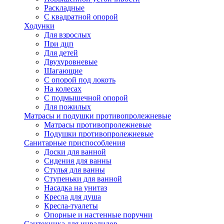
Раскладные
С квадратной опорой
Ходунки
Для взрослых
При дцп
Для детей
Двухуровневые
Шагающие
С опорой под локоть
На колесах
С подмышечной опорой
Для пожилых
Матрасы и подушки противопролежневые
Матрасы противопролежневые
Подушки противопролежневые
Санитарные приспособления
Доски для ванной
Сидения для ванны
Стулья для ванны
Ступеньки для ванной
Насадка на унитаз
Кресла для душа
Кресла-туалеты
Опорные и настенные поручни
Сантехника для инвалидов