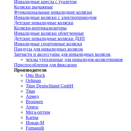
Инвалидные кресла с туалетом
Коляски рычажные
Функциональные инвалидние коляски
Инвалидные коляски с электроприводом
Детские инвалидные коляски
Коляски-вертикализаторы
Инвалидные коляски облегченные
Детские инвалидные коляски ДЦП
Инвалидные спортивные коляски
Пандусы для инвалидных колясок
Запчасти и аксессуары для инвалидных колясок
чехлы утепленные для инвалидов-колясочников
Приспособления для фиксации
Производители
Otto Bock
Orliman
Titan Deutschland GmbH
Titan
Армед
Bronigen
Amros
Мега-оптим
Karma
Инкар-М
Fumagalli