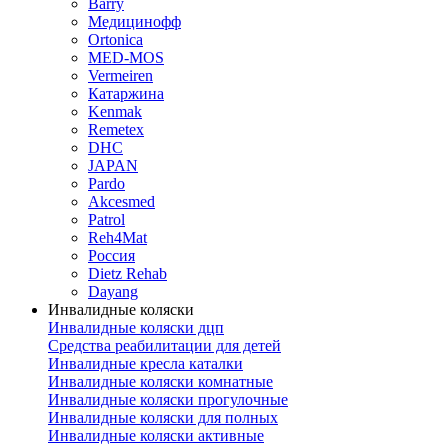
Barry
Медицинофф
Ortonica
MED-MOS
Vermeiren
Катаржина
Kenmak
Remetex
DHC
JAPAN
Pardo
Akcesmed
Patrol
Reh4Mat
Россия
Dietz Rehab
Dayang
Инвалидные коляски
Инвалидные коляски дцп
Средства реабилитации для детей
Инвалидные кресла каталки
Инвалидные коляски комнатные
Инвалидные коляски прогулочные
Инвалидные коляски для полных
Инвалидные коляски активные