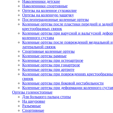
Наколенники детские
Наколенники спортивные
Ортезы на коленное сухожилие
Ортезы на коленную чашечку
Послеоперационные коленные ортезы
Коленные ортезы после пластики передней и задне
крестообразных связок
Коленные ортезы при варусной и вальгусной дефо
коленного сустава
Коленные ортезы после повреждений медиальной и
латеральной связок
Спортивные коленные ортезы
Коленные ортезы рамные
Коленные ортезы при остеоартрозе
Коленные ортезы при гонартрозе
Коленные ортезы при артрите
Коленные ортезы при повреждениях крестообразны
связок
Коленные ортезы при боковой нестабильности
Коленные ортезы при деформации коленного суста
Ортезы голеностопные
Для большого пальца стопы
На шнуровке
Разъемные
Спортивные