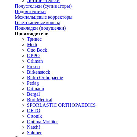
Летние стельки
Полустельки (супинаторы)
Подпяточники
Межпальцевые корректоры
Геле-тканевые кольца
Подкладки (подушечки)
Производители
Тривес
Medi
Otto Bock
OPPO
Orliman
Fresco
Birkenstock
Birko Orthopaedie
Pedag
Ortmann
Bergal
Bort Medical
SPORLASTIC ORTHOPAEDICS
ORTO
Ortonik
Optima Molliter
Natch!
Saluber