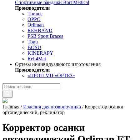
Спортивные бандажи Bort Medical
Производители
Тривес
OPPO
Orliman
REHBAND
PSB Sport Braces
Togu
BOSU
KINERAPY
Reh4Mat
Ортезы индивидуального изготовления
Производители
«ПРОП МП «ОРТЕЗ»
Главная
/
Изделия для позвоночника
/
Корректор осанки
ортопедический, реклинатор
Корректор осанки
ортопедический Orliman ET-