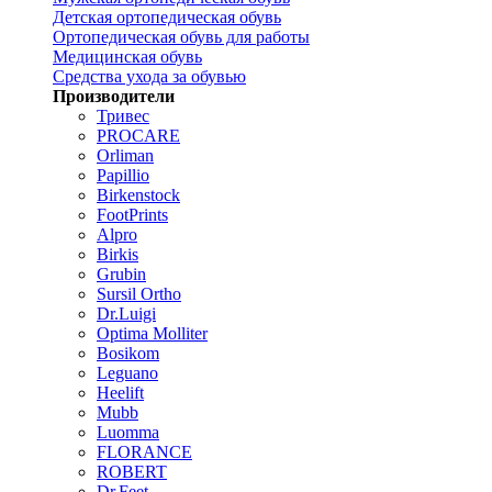
Детская ортопедическая обувь
Ортопедическая обувь для работы
Медицинская обувь
Средства ухода за обувью
Производители
Тривес
PROCARE
Orliman
Papillio
Birkenstock
FootPrints
Alpro
Birkis
Grubin
Sursil Ortho
Dr.Luigi
Optima Molliter
Bosikom
Leguano
Heelift
Mubb
Luomma
FLORANCE
ROBERT
Dr.Feet