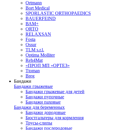
Ortmann
Bort Medical
SPORLASTIC ORTHOPAEDICS
BAUERFEIND
ВАМ+
ORTO
RELAXSAN
Fosta
Ossur
TLM s.r.l.
Optima Molliter
Reh4Mat
«ПРОП МП «ОРТЕЗ»
Ttoman
Breg
Бандажи
Бандажи грыжевые
Бандажи грыжевые для детей
Бандажи пупочные
Бандажи паховые
Бандажи для беременных
Бандажи дородовые
Бюстгальтеры для кормления
Трусы-слипы
Бандажи послеродовые