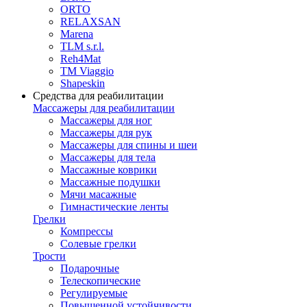
ORTO
RELAXSAN
Marena
TLM s.r.l.
Reh4Mat
TM Viaggio
Shapeskin
Средства для реабилитации
Массажеры для реабилитации
Массажеры для ног
Массажеры для рук
Массажеры для спины и шеи
Массажеры для тела
Массажные коврики
Массажные подушки
Мячи масажные
Гимнастические ленты
Грелки
Компрессы
Солевые грелки
Трости
Подарочные
Телескопические
Регулируемые
Повышенной устойчивости