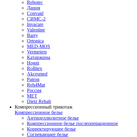
Rebotec
Дания
Convaid
СИМС-2
Invacare
Valentine
Barry
Ortonica
MED-MOS
Vermeiren
Катаржина
Hoggi
Rollitex
Akcesmed
Patron
Reh4Mat
Россия
МЕТ
Dietz Rehab
Компрессионный трикотаж
Компрессионное белье
Антицеллюлитное белье
Компрессионное белье послеоперационное
Корректирующее белье
Согревающее белье