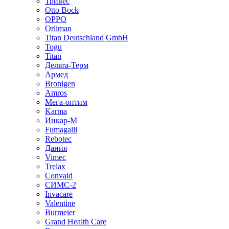
Тривес
Otto Bock
OPPO
Orliman
Titan Deutschland GmbH
Togu
Titan
Дельта-Терм
Армед
Bronigen
Amros
Мега-оптим
Karma
Инкар-М
Fumagalli
Rebotec
Дания
Vimec
Trelax
Convaid
СИМС-2
Invacare
Valentine
Burmeier
Grand Health Care