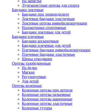
На запястье
Лучезапястные ортезы для спорта
Бандажи локтевые
Бандажи при эпикондилите
Локтевые бандажи эластичные
Локтевые ортезы иммобилизирующие
Налокотники спортивные
Бандажи локтевые для детей
Бандажи плечевые
Бандажи косыночные
Бандажи плечевые для детей
Плечевые бандажи иммобилизирующие
Плечевые бандажи эластичные
Шины отводящие
Ортезы тазобедренные
На бедро
Мягкие
Регулируемые
Для детей
Ортезы коленные
Коленные ортезы при артрозе
Коленные ортезы разъемные
Коленные ортезы шарнирные
Коленные ортезы эластичные
Коленные туторы