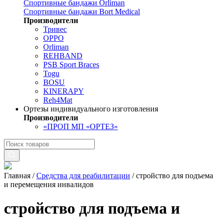
Спортивные бандажи Orliman
Спортивные бандажи Bort Medical
Производители
Тривес
OPPO
Orliman
REHBAND
PSB Sport Braces
Togu
BOSU
KINERAPY
Reh4Mat
Ортезы индивидуального изготовления
Производители
«ПРОП МП «ОРТЕЗ»
Главная
/
Средства для реабилитации
/
стройство для подъема
и перемещения инвалидов
стройство для подъема и