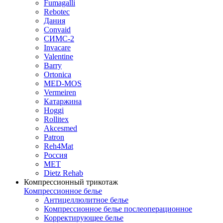
Fumagalli
Rebotec
Дания
Convaid
СИМС-2
Invacare
Valentine
Barry
Ortonica
MED-MOS
Vermeiren
Катаржина
Hoggi
Rollitex
Akcesmed
Patron
Reh4Mat
Россия
МЕТ
Dietz Rehab
Компрессионный трикотаж
Компрессионное белье
Антицеллюлитное белье
Компрессионное белье послеоперационное
Корректирующее белье