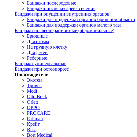
Бандажи послеродовые
Бандажи после кесарева сечения
Бандажи при опущении внутренних органов
Бандажи для поддержки органов брюшной области
Бандажи для поддержки органов малого таза
Бандажи послеоперационные (абдоминальные)
Брюшные
Для стомы
На грудную клетку
Для детей
Реберные
Бандажи универсальные
Бандажи при остеопорозе
Производители
Экотен
Тривес
Medi
Otto Bock
Orlett
OPPO
PROCARE
Orliman
Крейт
Bliss
Bort Medical