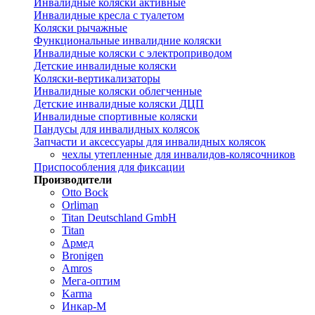
Инвалидные коляски активные
Инвалидные кресла с туалетом
Коляски рычажные
Функциональные инвалидние коляски
Инвалидные коляски с электроприводом
Детские инвалидные коляски
Коляски-вертикализаторы
Инвалидные коляски облегченные
Детские инвалидные коляски ДЦП
Инвалидные спортивные коляски
Пандусы для инвалидных колясок
Запчасти и аксессуары для инвалидных колясок
чехлы утепленные для инвалидов-колясочников
Приспособления для фиксации
Производители
Otto Bock
Orliman
Titan Deutschland GmbH
Titan
Армед
Bronigen
Amros
Мега-оптим
Karma
Инкар-М