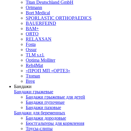
Titan Deutschland GmbH
Ortmann
Bort Medical
SPORLASTIC ORTHOPAEDICS
BAUERFEIND
ВАМ+
ORTO
RELAXSAN
Fosta
Ossur
TLM s.r.l.
Optima Molliter
Reh4Mat
«ПРОП МП «ОРТЕЗ»
Ttoman
Breg
Бандажи
Бандажи грыжевые
Бандажи грыжевые для детей
Бандажи пупочные
Бандажи паховые
Бандажи для беременных
Бандажи дородовые
Бюстгальтеры для кормления
Трусы-слипы