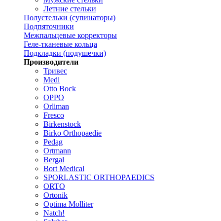
Летние стельки
Полустельки (супинаторы)
Подпяточники
Межпальцевые корректоры
Геле-тканевые кольца
Подкладки (подушечки)
Производители
Тривес
Medi
Otto Bock
OPPO
Orliman
Fresco
Birkenstock
Birko Orthopaedie
Pedag
Ortmann
Bergal
Bort Medical
SPORLASTIC ORTHOPAEDICS
ORTO
Ortonik
Optima Molliter
Natch!