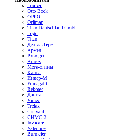
Тривес
Otto Bock
OPPO
Orliman
Titan Deutschland GmbH
Togu
Titan
Дельта-Терм
Армед
Bronigen
Amros
Мега-оптим
Karma
Инкар-М
Fumagalli
Rebotec
Дания
Vimec
Trelax
Convaid
СИМС-2
Invacare
Valentine
Burmeier