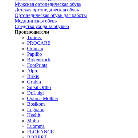
Мужская ортопедическая обувь
Детская ортопедическая обувь
Ортопедическая обувь для работы
Медицинская обувь
Средства ухода за обувью
Производители
Тривес
PROCARE
Orliman
Papillio
Birkenstock
FootPrints
Alpro
Birkis
Grubin
Sursil Ortho
Dr.Luigi
Optima Molliter
Bosikom
Leguano
Heelift
Mubb
Luomma
FLORANCE
ROBERT