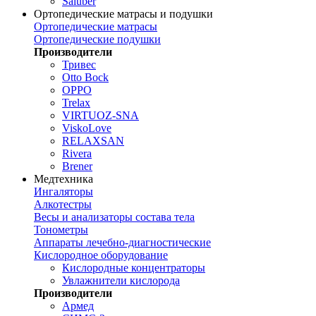
Saluber
Ортопедические матрасы и подушки
Ортопедические матрасы
Ортопедические подушки
Производители
Тривес
Otto Bock
OPPO
Trelax
VIRTUOZ-SNA
ViskoLove
RELAXSAN
Rivera
Brener
Медтехника
Ингаляторы
Алкотестры
Весы и анализаторы состава тела
Тонометры
Аппараты лечебно-диагностические
Кислородное оборудование
Кислородные концентраторы
Увлажнители кислорода
Производители
Армед