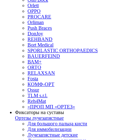
Orlett
OPPO
PROCARE
Orliman
Push Braces
DonJoy
REHBAND
Bort Medical
SPORLASTIC ORTHOPAEDICS
BAUERFEIND
ВАМ+
ORTO
RELAXSAN
Fosta
КОМФ-ОРТ
Ossur
TLM s.r.l.
Reh4Mat
«ПРОП МП «ОРТЕЗ»
Фиксаторы на суставы
Ортезы лучезапястные
Для большого пальца кисти
Для иммобилизации
Лучезапястные детские