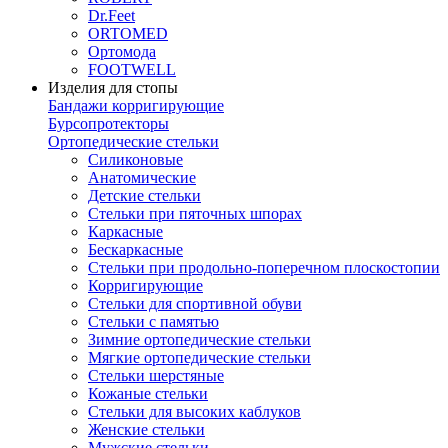
Dr.Feet
ORTOMED
Ортомода
FOOTWELL
Изделия для стопы
Бандажи корригирующие
Бурсопротекторы
Ортопедические стельки
Силиконовые
Анатомические
Детские стельки
Стельки при пяточных шпорах
Каркасные
Бескаркасные
Стельки при продольно-поперечном плоскостопии
Корригирующие
Стельки для спортивной обуви
Стельки с памятью
Зимние ортопедические стельки
Мягкие ортопедические стельки
Стельки шерстяные
Кожаные стельки
Стельки для высоких каблуков
Женские стельки
Мужские стельки