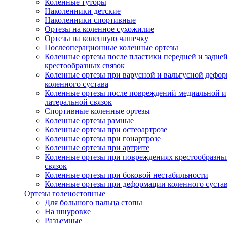
Коленные туторы
Наколенники детские
Наколенники спортивные
Ортезы на коленное сухожилие
Ортезы на коленную чашечку
Послеоперационные коленные ортезы
Коленные ортезы после пластики передней и задне
крестообразных связок
Коленные ортезы при варусной и вальгусной дефо
коленного сустава
Коленные ортезы после повреждений медиальной и
латеральной связок
Спортивные коленные ортезы
Коленные ортезы рамные
Коленные ортезы при остеоартрозе
Коленные ортезы при гонартрозе
Коленные ортезы при артрите
Коленные ортезы при повреждениях крестообразны
связок
Коленные ортезы при боковой нестабильности
Коленные ортезы при деформации коленного суста
Ортезы голеностопные
Для большого пальца стопы
На шнуровке
Разъемные