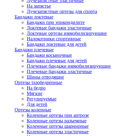
Лучезапястные эластичные
На запястье
Лучезапястные ортезы для спорта
Бандажи локтевые
Бандажи при эпикондилите
Локтевые бандажи эластичные
Локтевые ортезы иммобилизирующие
Налокотники спортивные
Бандажи локтевые для детей
Бандажи плечевые
Бандажи косыночные
Бандажи плечевые для детей
Плечевые бандажи иммобилизирующие
Плечевые бандажи эластичные
Шины отводящие
Ортезы тазобедренные
На бедро
Мягкие
Регулируемые
Для детей
Ортезы коленные
Коленные ортезы при артрозе
Коленные ортезы разъемные
Коленные ортезы шарнирные
Коленные ортезы эластичные