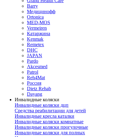
Grand Health Care
Barry
Медицинофф
Ortonica
MED-MOS
Vermeiren
Катаржина
Kenmak
Remetex
DHC
JAPAN
Pardo
Akcesmed
Patrol
Reh4Mat
Россия
Dietz Rehab
Dayang
Инвалидные коляски
Инвалидные коляски дцп
Средства реабилитации для детей
Инвалидные кресла каталки
Инвалидные коляски комнатные
Инвалидные коляски прогулочные
Инвалидные коляски для полных