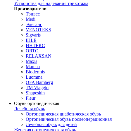
Устройства для надевания трикотажа
Производители
Тривес
Medi
Элеганс
VENOTEKS
Sigvaris
IHLE
ИНТЕКС
ORTO
RELAXSAN
Maxis
Marena
Biodermis
Luomma
OFA Bamberg
TM Viaggio
Shapeskin
Fleur
Обувь ортопедическая
Лечебная обувь
Ортопедическая диабетическая обувь
Ортопедическая обувь послеоперационная
Лечебная обувь для детей
Женская ортопедическая обувь