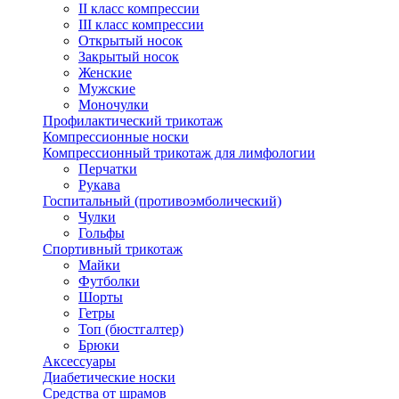
II класс компрессии
III класс компрессии
Открытый носок
Закрытый носок
Женские
Мужские
Моночулки
Профилактический трикотаж
Компрессионные носки
Компрессионный трикотаж для лимфологии
Перчатки
Рукава
Госпитальный (противоэмболический)
Чулки
Гольфы
Спортивный трикотаж
Майки
Футболки
Шорты
Гетры
Топ (бюстгалтер)
Брюки
Аксессуары
Диабетические носки
Средства от шрамов