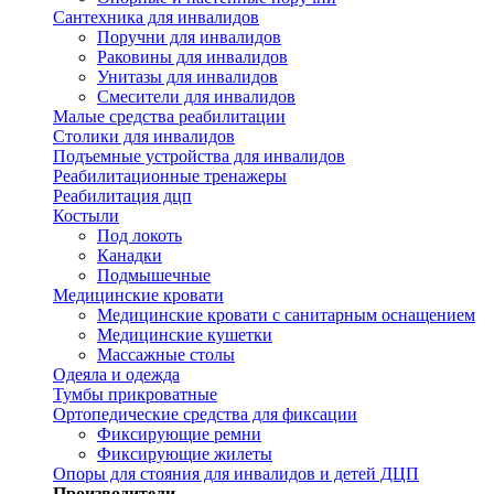
Сантехника для инвалидов
Поручни для инвалидов
Раковины для инвалидов
Унитазы для инвалидов
Смесители для инвалидов
Малые средства реабилитации
Столики для инвалидов
Подъемные устройства для инвалидов
Реабилитационные тренажеры
Реабилитация дцп
Костыли
Под локоть
Канадки
Подмышечные
Медицинские кровати
Медицинские кровати с санитарным оснащением
Медицинские кушетки
Массажные столы
Одеяла и одежда
Тумбы прикроватные
Ортопедические средства для фиксации
Фиксирующие ремни
Фиксирующие жилеты
Опоры для стояния для инвалидов и детей ДЦП
Производители