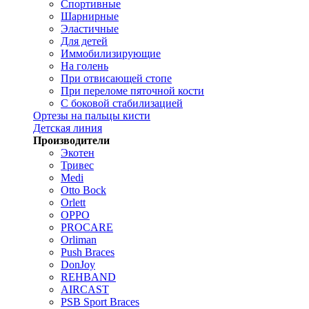
Спортивные
Шарнирные
Эластичные
Для детей
Иммобилизирующие
На голень
При отвисающей стопе
При переломе пяточной кости
С боковой стабилизацией
Ортезы на пальцы кисти
Детская линия
Производители
Экотен
Тривес
Medi
Otto Bock
Orlett
OPPO
PROCARE
Orliman
Push Braces
DonJoy
REHBAND
AIRCAST
PSB Sport Braces