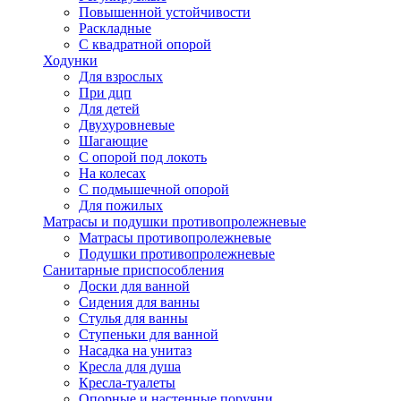
Повышенной устойчивости
Раскладные
С квадратной опорой
Ходунки
Для взрослых
При дцп
Для детей
Двухуровневые
Шагающие
С опорой под локоть
На колесах
С подмышечной опорой
Для пожилых
Матрасы и подушки противопролежневые
Матрасы противопролежневые
Подушки противопролежневые
Санитарные приспособления
Доски для ванной
Сидения для ванны
Стулья для ванны
Ступеньки для ванной
Насадка на унитаз
Кресла для душа
Кресла-туалеты
Опорные и настенные поручни