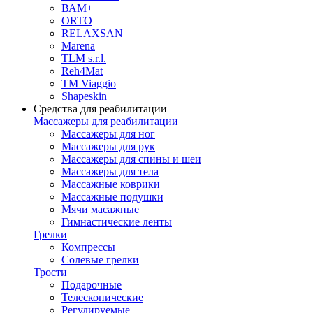
ВАМ+
ORTO
RELAXSAN
Marena
TLM s.r.l.
Reh4Mat
TM Viaggio
Shapeskin
Средства для реабилитации
Массажеры для реабилитации
Массажеры для ног
Массажеры для рук
Массажеры для спины и шеи
Массажеры для тела
Массажные коврики
Массажные подушки
Мячи масажные
Гимнастические ленты
Грелки
Компрессы
Солевые грелки
Трости
Подарочные
Телескопические
Регулируемые