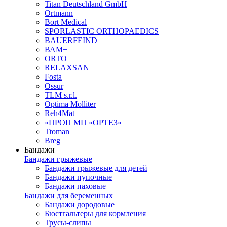
Titan Deutschland GmbH
Ortmann
Bort Medical
SPORLASTIC ORTHOPAEDICS
BAUERFEIND
ВАМ+
ORTO
RELAXSAN
Fosta
Ossur
TLM s.r.l.
Optima Molliter
Reh4Mat
«ПРОП МП «ОРТЕЗ»
Ttoman
Breg
Бандажи
Бандажи грыжевые
Бандажи грыжевые для детей
Бандажи пупочные
Бандажи паховые
Бандажи для беременных
Бандажи дородовые
Бюстгальтеры для кормления
Трусы-слипы