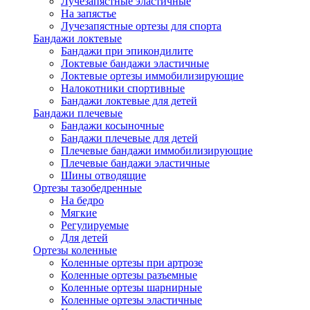
Лучезапястные эластичные
На запястье
Лучезапястные ортезы для спорта
Бандажи локтевые
Бандажи при эпикондилите
Локтевые бандажи эластичные
Локтевые ортезы иммобилизирующие
Налокотники спортивные
Бандажи локтевые для детей
Бандажи плечевые
Бандажи косыночные
Бандажи плечевые для детей
Плечевые бандажи иммобилизирующие
Плечевые бандажи эластичные
Шины отводящие
Ортезы тазобедренные
На бедро
Мягкие
Регулируемые
Для детей
Ортезы коленные
Коленные ортезы при артрозе
Коленные ортезы разъемные
Коленные ортезы шарнирные
Коленные ортезы эластичные