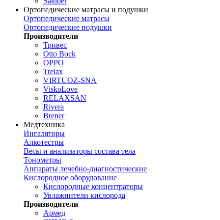
Saluber
Ортопедические матрасы и подушки
Ортопедические матрасы
Ортопедические подушки
Производители
Тривес
Otto Bock
OPPO
Trelax
VIRTUOZ-SNA
ViskoLove
RELAXSAN
Rivera
Brener
Медтехника
Ингаляторы
Алкотестры
Весы и анализаторы состава тела
Тонометры
Аппараты лечебно-диагностические
Кислородное оборудование
Кислородные концентраторы
Увлажнители кислорода
Производители
Армед