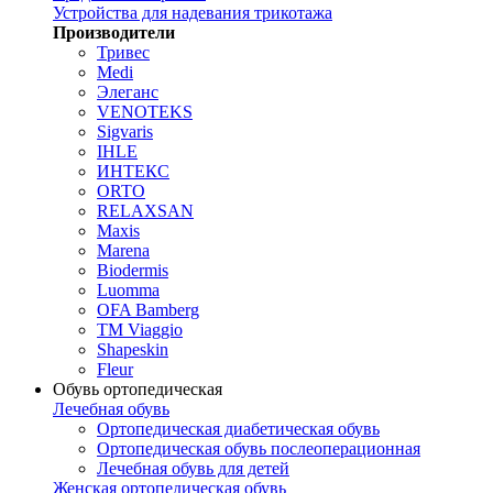
Устройства для надевания трикотажа
Производители
Тривес
Medi
Элеганс
VENOTEKS
Sigvaris
IHLE
ИНТЕКС
ORTO
RELAXSAN
Maxis
Marena
Biodermis
Luomma
OFA Bamberg
TM Viaggio
Shapeskin
Fleur
Обувь ортопедическая
Лечебная обувь
Ортопедическая диабетическая обувь
Ортопедическая обувь послеоперационная
Лечебная обувь для детей
Женская ортопедическая обувь