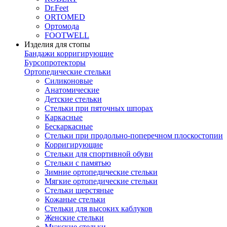
Dr.Feet
ORTOMED
Ортомода
FOOTWELL
Изделия для стопы
Бандажи корригирующие
Бурсопротекторы
Ортопедические стельки
Силиконовые
Анатомические
Детские стельки
Стельки при пяточных шпорах
Каркасные
Бескаркасные
Стельки при продольно-поперечном плоскостопии
Корригирующие
Стельки для спортивной обуви
Стельки с памятью
Зимние ортопедические стельки
Мягкие ортопедические стельки
Стельки шерстяные
Кожаные стельки
Стельки для высоких каблуков
Женские стельки
Мужские стельки