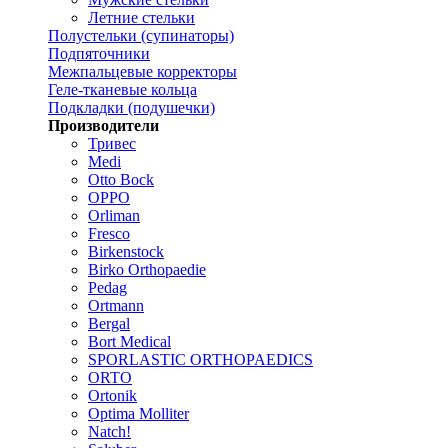
Летние стельки
Полустельки (супинаторы)
Подпяточники
Межпальцевые корректоры
Геле-тканевые кольца
Подкладки (подушечки)
Производители
Тривес
Medi
Otto Bock
OPPO
Orliman
Fresco
Birkenstock
Birko Orthopaedie
Pedag
Ortmann
Bergal
Bort Medical
SPORLASTIC ORTHOPAEDICS
ORTO
Ortonik
Optima Molliter
Natch!