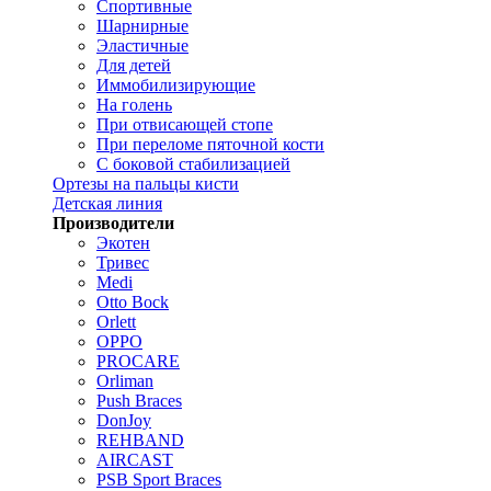
Спортивные
Шарнирные
Эластичные
Для детей
Иммобилизирующие
На голень
При отвисающей стопе
При переломе пяточной кости
С боковой стабилизацией
Ортезы на пальцы кисти
Детская линия
Производители
Экотен
Тривес
Medi
Otto Bock
Orlett
OPPO
PROCARE
Orliman
Push Braces
DonJoy
REHBAND
AIRCAST
PSB Sport Braces