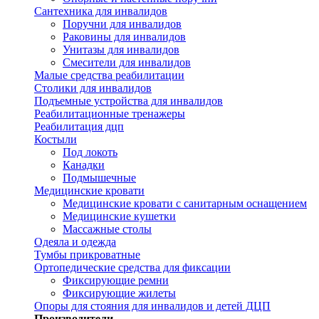
Сантехника для инвалидов
Поручни для инвалидов
Раковины для инвалидов
Унитазы для инвалидов
Смесители для инвалидов
Малые средства реабилитации
Столики для инвалидов
Подъемные устройства для инвалидов
Реабилитационные тренажеры
Реабилитация дцп
Костыли
Под локоть
Канадки
Подмышечные
Медицинские кровати
Медицинские кровати с санитарным оснащением
Медицинские кушетки
Массажные столы
Одеяла и одежда
Тумбы прикроватные
Ортопедические средства для фиксации
Фиксирующие ремни
Фиксирующие жилеты
Опоры для стояния для инвалидов и детей ДЦП
Производители