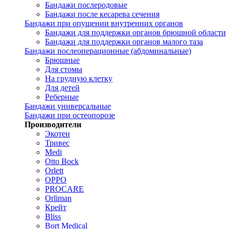
Бандажи послеродовые
Бандажи после кесарева сечения
Бандажи при опущении внутренних органов
Бандажи для поддержки органов брюшной области
Бандажи для поддержки органов малого таза
Бандажи послеоперационные (абдоминальные)
Брюшные
Для стомы
На грудную клетку
Для детей
Реберные
Бандажи универсальные
Бандажи при остеопорозе
Производители
Экотен
Тривес
Medi
Otto Bock
Orlett
OPPO
PROCARE
Orliman
Крейт
Bliss
Bort Medical