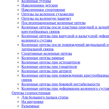
Коленные туторы
Наколенники детские
Наколенники спортивные
Ортезы на коленное сухожилие
Ортезы на коленную чашечку
Послеоперационные коленные ортезы
Коленные ортезы после пластики передней и задне
крестообразных связок
Коленные ортезы при варусной и вальгусной дефо
коленного сустава
Коленные ортезы после повреждений медиальной и
латеральной связок
Спортивные коленные ортезы
Коленные ортезы рамные
Коленные ортезы при остеоартрозе
Коленные ортезы при гонартрозе
Коленные ортезы при артрите
Коленные ортезы при повреждениях крестообразны
связок
Коленные ортезы при боковой нестабильности
Коленные ортезы при деформации коленного суста
Ортезы голеностопные
Для большого пальца стопы
На шнуровке
Разъемные