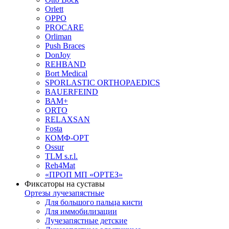
Orlett
OPPO
PROCARE
Orliman
Push Braces
DonJoy
REHBAND
Bort Medical
SPORLASTIC ORTHOPAEDICS
BAUERFEIND
ВАМ+
ORTO
RELAXSAN
Fosta
КОМФ-ОРТ
Ossur
TLM s.r.l.
Reh4Mat
«ПРОП МП «ОРТЕЗ»
Фиксаторы на суставы
Ортезы лучезапястные
Для большого пальца кисти
Для иммобилизации
Лучезапястные детские