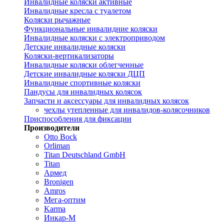
Инвалидные коляски активные
Инвалидные кресла с туалетом
Коляски рычажные
Функциональные инвалидние коляски
Инвалидные коляски с электроприводом
Детские инвалидные коляски
Коляски-вертикализаторы
Инвалидные коляски облегченные
Детские инвалидные коляски ДЦП
Инвалидные спортивные коляски
Пандусы для инвалидных колясок
Запчасти и аксессуары для инвалидных колясок
чехлы утепленные для инвалидов-колясочников
Приспособления для фиксации
Производители
Otto Bock
Orliman
Titan Deutschland GmbH
Titan
Армед
Bronigen
Amros
Мега-оптим
Karma
Инкар-М