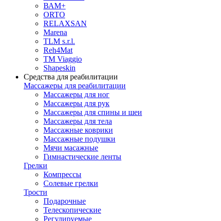
ВАМ+
ORTO
RELAXSAN
Marena
TLM s.r.l.
Reh4Mat
TM Viaggio
Shapeskin
Средства для реабилитации
Массажеры для реабилитации
Массажеры для ног
Массажеры для рук
Массажеры для спины и шеи
Массажеры для тела
Массажные коврики
Массажные подушки
Мячи масажные
Гимнастические ленты
Грелки
Компрессы
Солевые грелки
Трости
Подарочные
Телескопические
Регулируемые