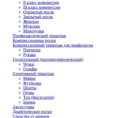
II класс компрессии
III класс компрессии
Открытый носок
Закрытый носок
Женские
Мужские
Моночулки
Профилактический трикотаж
Компрессионные носки
Компрессионный трикотаж для лимфологии
Перчатки
Рукава
Госпитальный (противоэмболический)
Чулки
Гольфы
Спортивный трикотаж
Майки
Футболки
Шорты
Гетры
Топ (бюстгалтер)
Брюки
Аксессуары
Диабетические носки
Средства от шрамов