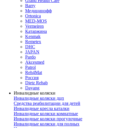
Grand Health Care
Barry
Медицинофф
Ortonica
MED-MOS
Vermeiren
Катаржина
Kenmak
Remetex
DHC
JAPAN
Pardo
Akcesmed
Patrol
Reh4Mat
Россия
Dietz Rehab
Dayang
Инвалидные коляски
Инвалидные коляски дцп
Средства реабилитации для детей
Инвалидные кресла каталки
Инвалидные коляски комнатные
Инвалидные коляски прогулочные
Инвалидные коляски для полных