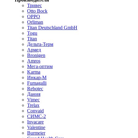
Тривес
Otto Bock
OPPO
Orliman
Titan Deutschland GmbH
Togu
Titan
Дельта-Терм
Армед
Bronigen
Amros
Мега-оптим
Karma
Инкар-М
Fumagalli
Rebotec
Дания
Vimec
Trelax
Convaid
СИМС-2
Invacare
Valentine
Burmeier