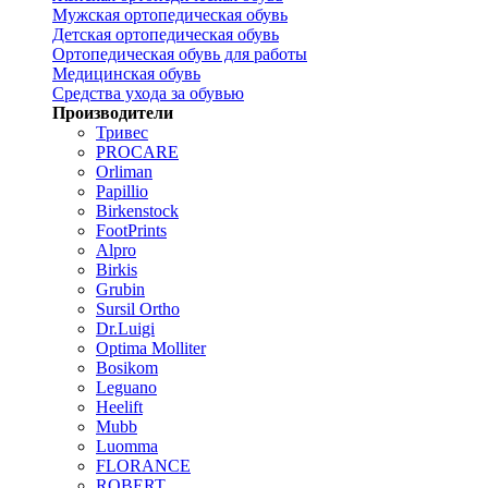
Мужская ортопедическая обувь
Детская ортопедическая обувь
Ортопедическая обувь для работы
Медицинская обувь
Средства ухода за обувью
Производители
Тривес
PROCARE
Orliman
Papillio
Birkenstock
FootPrints
Alpro
Birkis
Grubin
Sursil Ortho
Dr.Luigi
Optima Molliter
Bosikom
Leguano
Heelift
Mubb
Luomma
FLORANCE
ROBERT