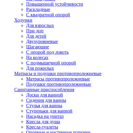
Повышенной устойчивости
Раскладные
С квадратной опорой
Ходунки
Для взрослых
При дцп
Для детей
Двухуровневые
Шагающие
С опорой под локоть
На колесах
С подмышечной опорой
Для пожилых
Матрасы и подушки противопролежневые
Матрасы противопролежневые
Подушки противопролежневые
Санитарные приспособления
Доски для ванной
Сидения для ванны
Стулья для ванны
Ступеньки для ванной
Насадка на унитаз
Кресла для душа
Кресла-туалеты
Опорные и настенные поручни