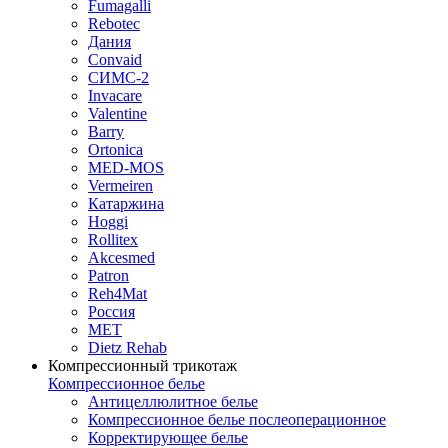
Fumagalli
Rebotec
Дания
Convaid
СИМС-2
Invacare
Valentine
Barry
Ortonica
MED-MOS
Vermeiren
Катаржина
Hoggi
Rollitex
Akcesmed
Patron
Reh4Mat
Россия
МЕТ
Dietz Rehab
Компрессионный трикотаж
Компрессионное белье
Антицеллюлитное белье
Компрессионное белье послеоперационное
Корректирующее белье