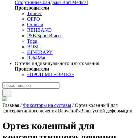
Спортивные бандажи Bort Medical
Производители
Тривес
OPPO
Orliman
REHBAND
PSB Sport Braces
Togu
BOSU
KINERAPY
Reh4Mat
Ортезы индивидуального изготовления
Производители
«ПРОП МП «ОРТЕЗ»
Главная
/
Фиксаторы на суставы
/
Ортез коленный для
консервативного лечения Варусной-Вальгусной деформации.
Ортез коленный для
консервативного лечения