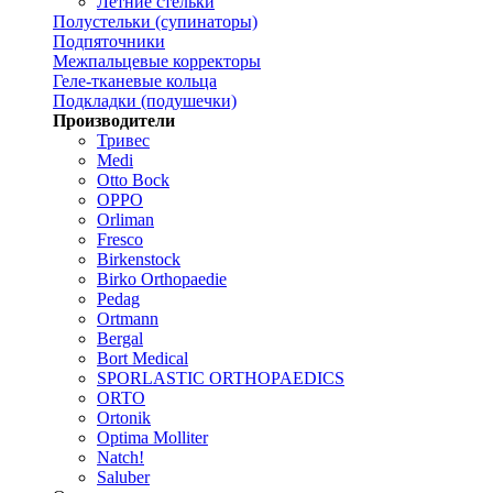
Летние стельки
Полустельки (супинаторы)
Подпяточники
Межпальцевые корректоры
Геле-тканевые кольца
Подкладки (подушечки)
Производители
Тривес
Medi
Otto Bock
OPPO
Orliman
Fresco
Birkenstock
Birko Orthopaedie
Pedag
Ortmann
Bergal
Bort Medical
SPORLASTIC ORTHOPAEDICS
ORTO
Ortonik
Optima Molliter
Natch!
Saluber