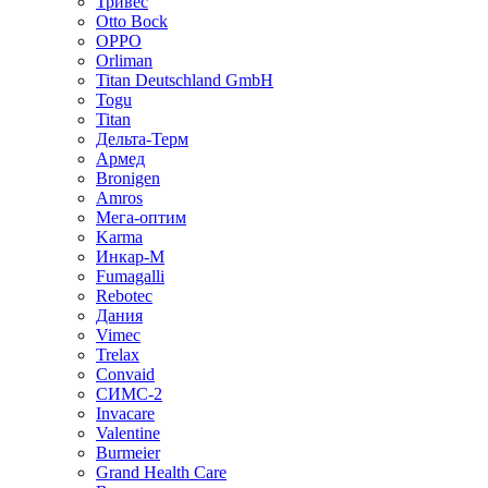
Тривес
Otto Bock
OPPO
Orliman
Titan Deutschland GmbH
Togu
Titan
Дельта-Терм
Армед
Bronigen
Amros
Мега-оптим
Karma
Инкар-М
Fumagalli
Rebotec
Дания
Vimec
Trelax
Convaid
СИМС-2
Invacare
Valentine
Burmeier
Grand Health Care