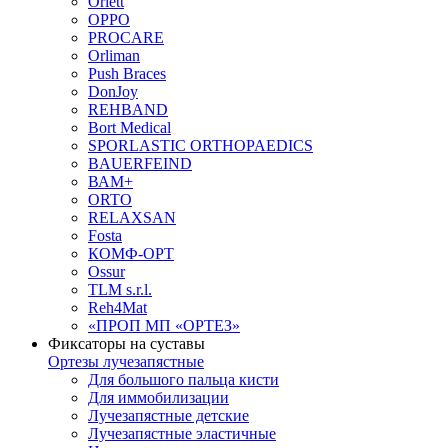
Orlett
OPPO
PROCARE
Orliman
Push Braces
DonJoy
REHBAND
Bort Medical
SPORLASTIC ORTHOPAEDICS
BAUERFEIND
ВАМ+
ORTO
RELAXSAN
Fosta
КОМФ-ОРТ
Ossur
TLM s.r.l.
Reh4Mat
«ПРОП МП «ОРТЕЗ»
Фиксаторы на суставы
Ортезы лучезапястные
Для большого пальца кисти
Для иммобилизации
Лучезапястные детские
Лучезапястные эластичные