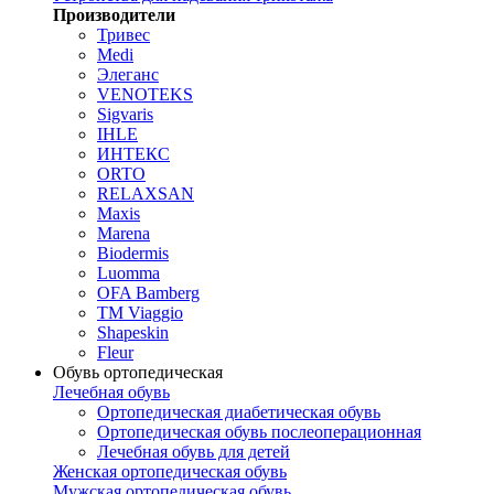
Производители
Тривес
Medi
Элеганс
VENOTEKS
Sigvaris
IHLE
ИНТЕКС
ORTO
RELAXSAN
Maxis
Marena
Biodermis
Luomma
OFA Bamberg
TM Viaggio
Shapeskin
Fleur
Обувь ортопедическая
Лечебная обувь
Ортопедическая диабетическая обувь
Ортопедическая обувь послеоперационная
Лечебная обувь для детей
Женская ортопедическая обувь
Мужская ортопедическая обувь