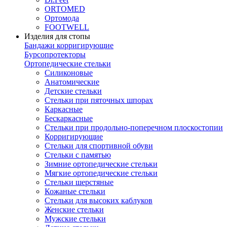
ORTOMED
Ортомода
FOOTWELL
Изделия для стопы
Бандажи корригирующие
Бурсопротекторы
Ортопедические стельки
Силиконовые
Анатомические
Детские стельки
Стельки при пяточных шпорах
Каркасные
Бескаркасные
Стельки при продольно-поперечном плоскостопии
Корригирующие
Стельки для спортивной обуви
Стельки с памятью
Зимние ортопедические стельки
Мягкие ортопедические стельки
Стельки шерстяные
Кожаные стельки
Стельки для высоких каблуков
Женские стельки
Мужские стельки