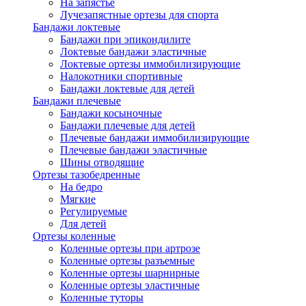
На запястье
Лучезапястные ортезы для спорта
Бандажи локтевые
Бандажи при эпикондилите
Локтевые бандажи эластичные
Локтевые ортезы иммобилизирующие
Налокотники спортивные
Бандажи локтевые для детей
Бандажи плечевые
Бандажи косыночные
Бандажи плечевые для детей
Плечевые бандажи иммобилизирующие
Плечевые бандажи эластичные
Шины отводящие
Ортезы тазобедренные
На бедро
Мягкие
Регулируемые
Для детей
Ортезы коленные
Коленные ортезы при артрозе
Коленные ортезы разъемные
Коленные ортезы шарнирные
Коленные ортезы эластичные
Коленные туторы