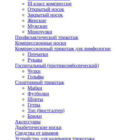
III класс компрессии
Открытый носок
Закрытый носок
Женские
Мужские
Моночулки
Профилактический трикотаж
Компрессионные носки
Компрессионный трикотаж для лимфологии
Перчатки
Рукава
Госпитальный (противоэмболический)
Чулки
Гольфы
Спортивный трикотаж
Майки
Футболки
Шорты
Гетры
Топ (бюстгалтер)
Брюки
Аксессуары
Диабетические носки
Средства от шрамов
Устройства для надевания трикотажа