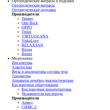
Ортопедические матрасы и подушки
Ортопедические матрасы
Ортопедические подушки
Производители
Тривес
Otto Bock
OPPO
Trelax
VIRTUOZ-SNA
ViskoLove
RELAXSAN
Rivera
Brener
Медтехника
Ингаляторы
Алкотестры
Весы и анализаторы состава тела
Тонометры
Аппараты лечебно-диагностические
Кислородное оборудование
Кислородные концентраторы
Увлажнители кислорода
Производители
Армед
СИМС-2