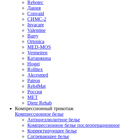
Rebotec
Дания
Convaid
СИМС-2
Invacare
Valentine
Barry
Ortonica
MED-MOS
Vermeiren
Катаржина
Hoggi
Rollitex
Akcesmed
Patron
Reh4Mat
Россия
МЕТ
Dietz Rehab
Компрессионный трикотаж
Компрессионное белье
Антицеллюлитное белье
Компрессионное белье послеоперационное
Корректирующее белье
Согревающее белье