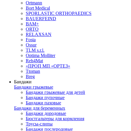
Ortmann
Bort Medical
SPORLASTIC ORTHOPAEDICS
BAUERFEIND
ВАМ+
ORTO
RELAXSAN
Fosta
Ossur
TLM s.r.l.
Optima Molliter
Reh4Mat
«ПРОП МП «ОРТЕЗ»
Ttoman
Breg
Бандажи
Бандажи грыжевые
Бандажи грыжевые для детей
Бандажи пупочные
Бандажи паховые
Бандажи для беременных
Бандажи дородовые
Бюстгальтеры для кормления
Трусы-слипы
Бандажи послеродовые