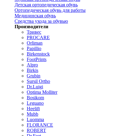
Детская ортопедическая обувь
Ортопедическая обувь для работы
Медицинская обувь
Средства ухода за обувью
Производители
Тривес
PROCARE
Orliman
Papillio
Birkenstock
FootPrints
Alpro
Birkis
Grubin
Sursil Ortho
Dr.Luigi
Optima Molliter
Bosikom
Leguano
Heelift
Mubb
Luomma
FLORANCE
ROBERT
Dr.Feet