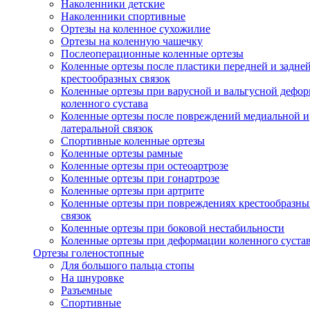
Наколенники детские
Наколенники спортивные
Ортезы на коленное сухожилие
Ортезы на коленную чашечку
Послеоперационные коленные ортезы
Коленные ортезы после пластики передней и задне
крестообразных связок
Коленные ортезы при варусной и вальгусной дефо
коленного сустава
Коленные ортезы после повреждений медиальной и
латеральной связок
Спортивные коленные ортезы
Коленные ортезы рамные
Коленные ортезы при остеоартрозе
Коленные ортезы при гонартрозе
Коленные ортезы при артрите
Коленные ортезы при повреждениях крестообразны
связок
Коленные ортезы при боковой нестабильности
Коленные ортезы при деформации коленного суста
Ортезы голеностопные
Для большого пальца стопы
На шнуровке
Разъемные
Спортивные