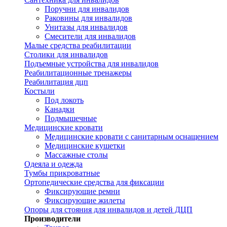
Поручни для инвалидов
Раковины для инвалидов
Унитазы для инвалидов
Смесители для инвалидов
Малые средства реабилитации
Столики для инвалидов
Подъемные устройства для инвалидов
Реабилитационные тренажеры
Реабилитация дцп
Костыли
Под локоть
Канадки
Подмышечные
Медицинские кровати
Медицинские кровати с санитарным оснащением
Медицинские кушетки
Массажные столы
Одеяла и одежда
Тумбы прикроватные
Ортопедические средства для фиксации
Фиксирующие ремни
Фиксирующие жилеты
Опоры для стояния для инвалидов и детей ДЦП
Производители