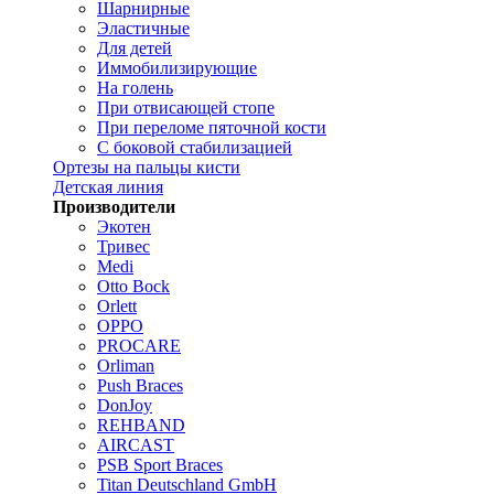
Шарнирные
Эластичные
Для детей
Иммобилизирующие
На голень
При отвисающей стопе
При переломе пяточной кости
С боковой стабилизацией
Ортезы на пальцы кисти
Детская линия
Производители
Экотен
Тривес
Medi
Otto Bock
Orlett
OPPO
PROCARE
Orliman
Push Braces
DonJoy
REHBAND
AIRCAST
PSB Sport Braces
Titan Deutschland GmbH