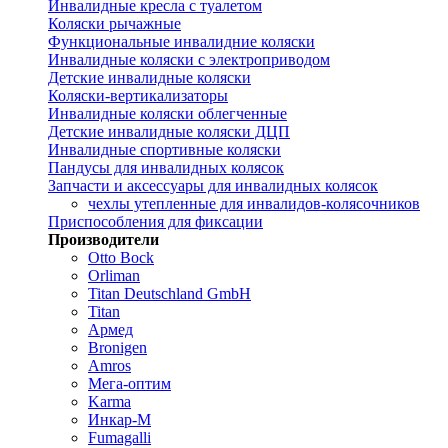
Инвалидные кресла с туалетом
Коляски рычажные
Функциональные инвалидние коляски
Инвалидные коляски с электроприводом
Детские инвалидные коляски
Коляски-вертикализаторы
Инвалидные коляски облегченные
Детские инвалидные коляски ДЦП
Инвалидные спортивные коляски
Пандусы для инвалидных колясок
Запчасти и аксессуары для инвалидных колясок
чехлы утепленные для инвалидов-колясочников
Приспособления для фиксации
Производители
Otto Bock
Orliman
Titan Deutschland GmbH
Titan
Армед
Bronigen
Amros
Мега-оптим
Karma
Инкар-М
Fumagalli