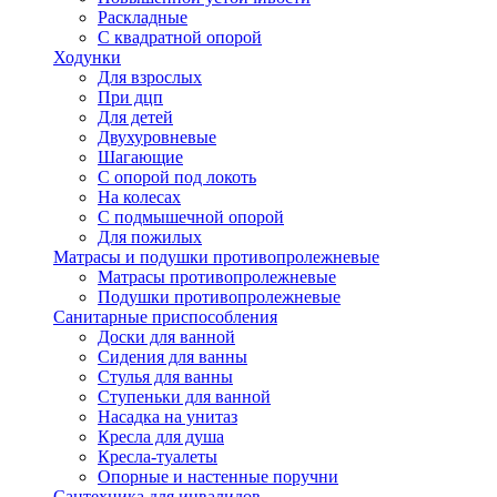
Раскладные
С квадратной опорой
Ходунки
Для взрослых
При дцп
Для детей
Двухуровневые
Шагающие
С опорой под локоть
На колесах
С подмышечной опорой
Для пожилых
Матрасы и подушки противопролежневые
Матрасы противопролежневые
Подушки противопролежневые
Санитарные приспособления
Доски для ванной
Сидения для ванны
Стулья для ванны
Ступеньки для ванной
Насадка на унитаз
Кресла для душа
Кресла-туалеты
Опорные и настенные поручни
Сантехника для инвалидов