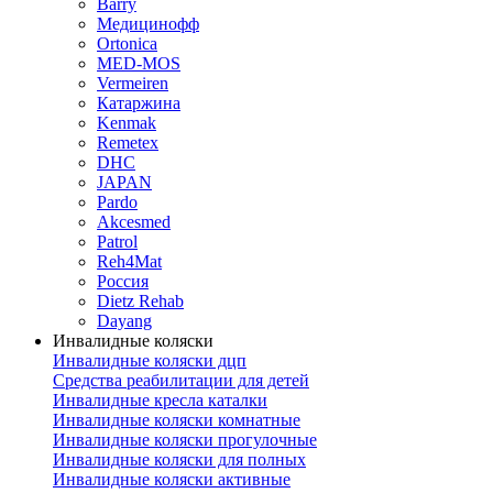
Barry
Медицинофф
Ortonica
MED-MOS
Vermeiren
Катаржина
Kenmak
Remetex
DHC
JAPAN
Pardo
Akcesmed
Patrol
Reh4Mat
Россия
Dietz Rehab
Dayang
Инвалидные коляски
Инвалидные коляски дцп
Средства реабилитации для детей
Инвалидные кресла каталки
Инвалидные коляски комнатные
Инвалидные коляски прогулочные
Инвалидные коляски для полных
Инвалидные коляски активные