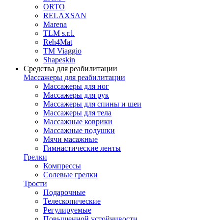
ORTO
RELAXSAN
Marena
TLM s.r.l.
Reh4Mat
TM Viaggio
Shapeskin
Средства для реабилитации
Массажеры для реабилитации
Массажеры для ног
Массажеры для рук
Массажеры для спины и шеи
Массажеры для тела
Массажные коврики
Массажные подушки
Мячи масажные
Гимнастические ленты
Грелки
Компрессы
Солевые грелки
Трости
Подарочные
Телескопические
Регулируемые
Повышенной устойчивости