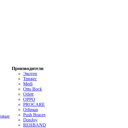
Производители
Экотен
Тривес
Medi
Otto Bock
Orlett
OPPO
PROCARE
Orliman
Push Braces
цовые
DonJoy
REHBAND