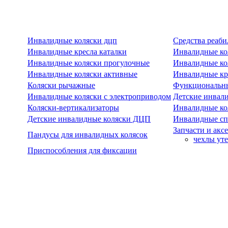
Инвалидные коляски дцп
Средства реаби
Инвалидные кресла каталки
Инвалидные ко
Инвалидные коляски прогулочные
Инвалидные ко
Инвалидные коляски активные
Инвалидные кре
Коляски рычажные
Функциональны
Инвалидные коляски с электроприводом
Детские инвал
Коляски-вертикализаторы
Инвалидные ко
Детские инвалидные коляски ДЦП
Инвалидные сп
Запчасти и акс
Пандусы для инвалидных колясок
чехлы ут
Приспособления для фиксации