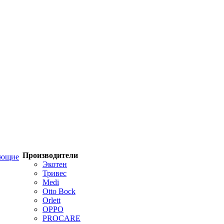
Производители
ующие
Экотен
Тривес
Medi
Otto Bock
Orlett
OPPO
PROCARE