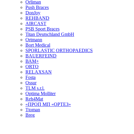
Orliman
Push Braces
DonJoy
REHBAND
AIRCAST
PSB Sport Braces
Titan Deutschland GmbH
Ortmann
Bort Medical
SPORLASTIC ORTHOPAEDICS
BAUERFEIND
ВАМ+
ORTO
RELAXSAN
Fosta
Ossur
TLM s.r.l.
Optima Molliter
Reh4Mat
«ПРОП МП «ОРТЕЗ»
Ttoman
Breg