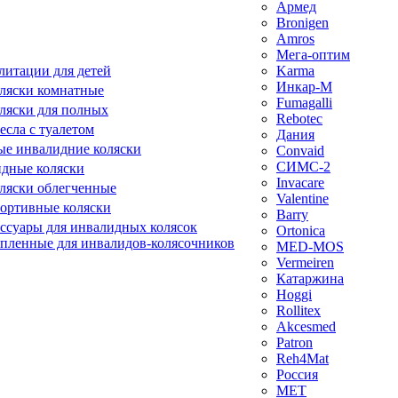
Армед
Bronigen
Amros
Мега-оптим
литации для детей
Karma
Инкар-М
ляски комнатные
Fumagalli
ляски для полных
Rebotec
сла с туалетом
Дания
е инвалидние коляски
Convaid
СИМС-2
идные коляски
Invacare
ляски облегченные
Valentine
ортивные коляски
Barry
ессуары для инвалидных колясок
Ortonica
епленные для инвалидов-колясочников
MED-MOS
Vermeiren
Катаржина
Hoggi
Rollitex
Akcesmed
Patron
Reh4Mat
Россия
МЕТ