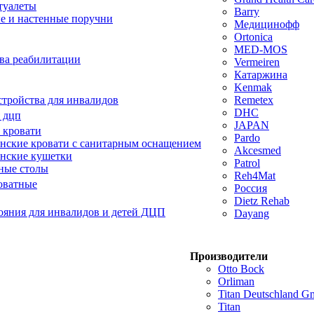
туалеты
Barry
е и настенные поручни
Медицинофф
Ortonica
MED-MOS
ва реабилитации
Vermeiren
Катаржина
Kenmak
тройства для инвалидов
Remetex
DHC
 дцп
JAPAN
 кровати
Pardo
ские кровати с санитарным оснащением
Akcesmed
нские кушетки
Patrol
ные столы
Reh4Mat
оватные
Россия
Dietz Rehab
ояния для инвалидов и детей ДЦП
Dayang
Производители
Otto Bock
Orliman
Titan Deutschland 
Titan