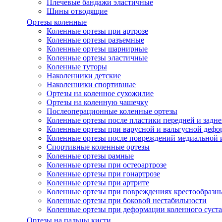
Плечевые бандажи эластичные
Шины отводящие
Ортезы коленные
Коленные ортезы при артрозе
Коленные ортезы разъемные
Коленные ортезы шарнирные
Коленные ортезы эластичные
Коленные туторы
Наколенники детские
Наколенники спортивные
Ортезы на коленное сухожилие
Ортезы на коленную чашечку
Послеоперационные коленные ортезы
Коленные ортезы после пластики передней и задне
Коленные ортезы при варусной и вальгусной дефо
Коленные ортезы после повреждений медиальной и
Спортивные коленные ортезы
Коленные ортезы рамные
Коленные ортезы при остеоартрозе
Коленные ортезы при гонартрозе
Коленные ортезы при артрите
Коленные ортезы при повреждениях крестообразны
Коленные ортезы при боковой нестабильности
Коленные ортезы при деформации коленного суста
Ортезы на пальцы кисти