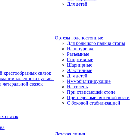
Для детей
Ортезы голеностопные
Для большого пальца стопы
На шнуровке
Разъемные
Спортивные
Шарнирные
Эластичные
й крестообразных связок
Для детей
рмации коленного сустава
Иммобилизирующие
 латеральной связок
На голень
При отвисающей стопе
При переломе пяточной кости
С боковой стабилизацией
х связок
ва
Детская линия