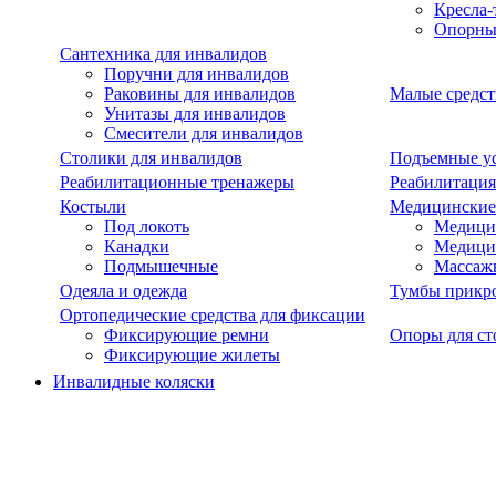
Кресла-
Опорны
Сантехника для инвалидов
Поручни для инвалидов
Раковины для инвалидов
Малые средст
Унитазы для инвалидов
Смесители для инвалидов
Столики для инвалидов
Подъемные ус
Реабилитационные тренажеры
Реабилитация
Костыли
Медицинские
Под локоть
Медицин
Канадки
Медици
Подмышечные
Массаж
Одеяла и одежда
Тумбы прикр
Ортопедические средства для фиксации
Фиксирующие ремни
Опоры для ст
Фиксирующие жилеты
Инвалидные коляски