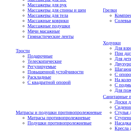
Массажеры для рук
Массажеры для спины и шеи
Грелки
Массажеры для тела
Компре
Массажные коврики
Солевые
Массажные подушки
Мячи масажные
Гимнастические ленты
Ходунки
Для взр
Трости
При дц
Подарочные
Для дет
Телескопические
Двухур
Регулируемые
Шагаю
Повышенной устойчивости
С опоро
Раскладные
На коле
С квадратной опорой
С подм
Для по
Санитарные 
Доски д
Сидения
Матрасы и подушки противопролежневые
Стулья 
Матрасы противопролежневые
Ступень
Подушки противопролежневые
Насадка
Кресла 