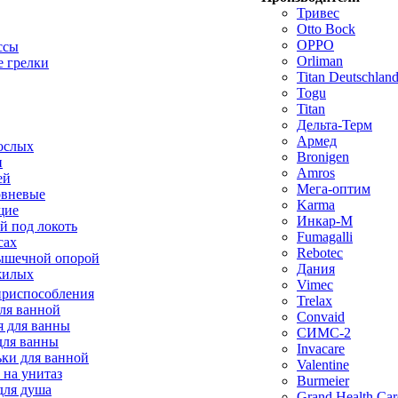
Тривес
Otto Bock
OPPO
ссы
Orliman
 грелки
Titan Deutschla
Togu
Titan
Дельта-Терм
Армед
ослых
Bronigen
п
Amros
ей
Мега-оптим
овневые
Karma
щие
Инкар-М
й под локоть
Fumagalli
сах
Rebotec
ышечной опорой
Дания
жилых
Vimec
приспособления
Trelax
ля ванной
Convaid
 для ванны
СИМС-2
для ванны
Invacare
ки для ванной
Valentine
 на унитаз
Burmeier
для душа
Grand Health Car