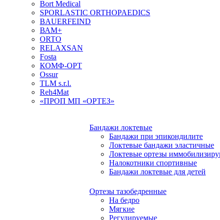
Bort Medical
SPORLASTIC ORTHOPAEDICS
BAUERFEIND
ВАМ+
ORTO
RELAXSAN
Fosta
КОМФ-ОРТ
Ossur
TLM s.r.l.
Reh4Mat
«ПРОП МП «ОРТЕЗ»
Бандажи локтевые
Бандажи при эпикондилите
Локтевые бандажи эластичные
Локтевые ортезы иммобилизир
Налокотники спортивные
Бандажи локтевые для детей
Ортезы тазобедренные
На бедро
Мягкие
Регулируемые