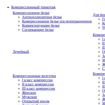
Компрессионный трикотаж
Компрессионное белье
Для бе
Антицеллюлитное белье
Г
Компрессионное белье послеоперационное
К
Корректирующее белье
Ч
Согревающее белье
Компре
I
I
I
Лечебный
О
З
М
Ж
С
Компре
Компрессионные колготки
I
I класс компрессии
I
II класс компрессии
I
III класс компрессии
О
Женские
З
Мужские
Ж
Открытый носок
М