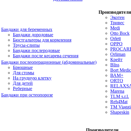
Производители
Экотен
Тривес
Medi
Бандажи для беременных
Otto Bock
Бандажи дородовые
Orlett
Бюстгальтеры для кормления
OPPO
Трусы-слипы
PROCAR
Бандажи послеродовые
Orliman
Бандажи после кесарева сечения
Крейт
Бандажи послеоперационные (абдоминальные)
Bliss
Брюшные
Bort Medic
Для стомы
ВАМ+
На грудную клетку
ORTO
Для детей
RELAXS
Реберные
Marena
Бандажи при остеопорозе
TLM s.r.l.
Reh4Mat
TM Viaggi
Shapeskin
Производители