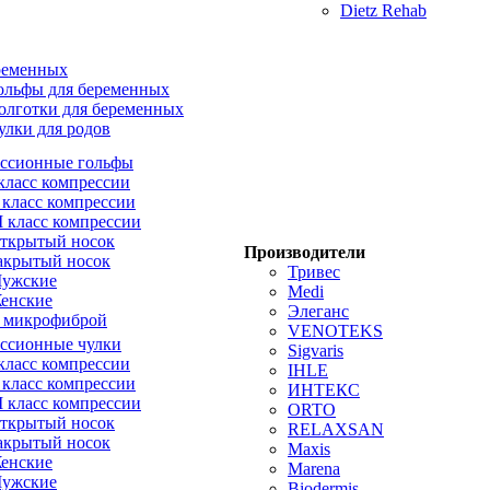
Dietz Rehab
ременных
ольфы для беременных
олготки для беременных
улки для родов
ссионные гольфы
 класс компрессии
I класс компрессии
II класс компрессии
ткрытый носок
Производители
акрытый носок
Тривес
ужские
Medi
енские
Элеганс
 микрофиброй
VENOTEKS
ссионные чулки
Sigvaris
 класс компрессии
IHLE
I класс компрессии
ИНТЕКС
II класс компрессии
ORTO
ткрытый носок
RELAXSAN
акрытый носок
Maxis
енские
Marena
ужские
Biodermis