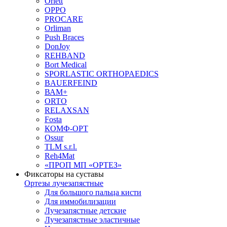
Orlett
OPPO
PROCARE
Orliman
Push Braces
DonJoy
REHBAND
Bort Medical
SPORLASTIC ORTHOPAEDICS
BAUERFEIND
ВАМ+
ORTO
RELAXSAN
Fosta
КОМФ-ОРТ
Ossur
TLM s.r.l.
Reh4Mat
«ПРОП МП «ОРТЕЗ»
Фиксаторы на суставы
Ортезы лучезапястные
Для большого пальца кисти
Для иммобилизации
Лучезапястные детские
Лучезапястные эластичные