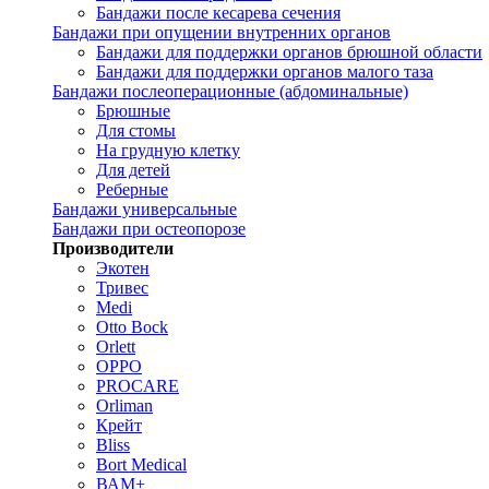
Бандажи после кесарева сечения
Бандажи при опущении внутренних органов
Бандажи для поддержки органов брюшной области
Бандажи для поддержки органов малого таза
Бандажи послеоперационные (абдоминальные)
Брюшные
Для стомы
На грудную клетку
Для детей
Реберные
Бандажи универсальные
Бандажи при остеопорозе
Производители
Экотен
Тривес
Medi
Otto Bock
Orlett
OPPO
PROCARE
Orliman
Крейт
Bliss
Bort Medical
ВАМ+