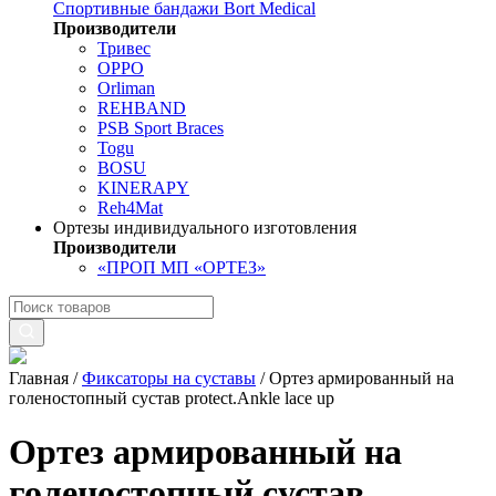
Спортивные бандажи Bort Medical
Производители
Тривес
OPPO
Orliman
REHBAND
PSB Sport Braces
Togu
BOSU
KINERAPY
Reh4Mat
Ортезы индивидуального изготовления
Производители
«ПРОП МП «ОРТЕЗ»
Главная
/
Фиксаторы на суставы
/
Ортез армированный на
голеностопный сустав protect.Ankle lace up
Ортез армированный на
голеностопный сустав