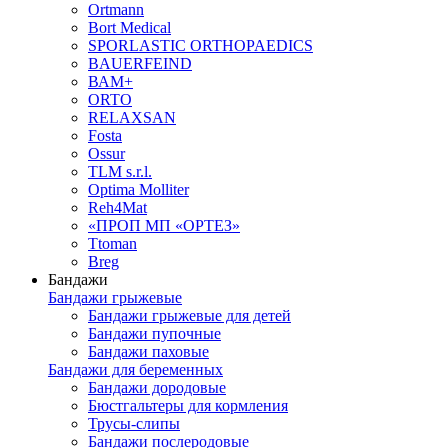
Ortmann
Bort Medical
SPORLASTIC ORTHOPAEDICS
BAUERFEIND
ВАМ+
ORTO
RELAXSAN
Fosta
Ossur
TLM s.r.l.
Optima Molliter
Reh4Mat
«ПРОП МП «ОРТЕЗ»
Ttoman
Breg
Бандажи
Бандажи грыжевые
Бандажи грыжевые для детей
Бандажи пупочные
Бандажи паховые
Бандажи для беременных
Бандажи дородовые
Бюстгальтеры для кормления
Трусы-слипы
Бандажи послеродовые