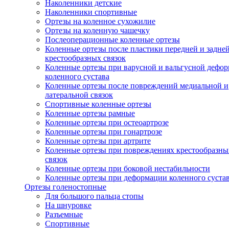
Наколенники детские
Наколенники спортивные
Ортезы на коленное сухожилие
Ортезы на коленную чашечку
Послеоперационные коленные ортезы
Коленные ортезы после пластики передней и задне
крестообразных связок
Коленные ортезы при варусной и вальгусной дефо
коленного сустава
Коленные ортезы после повреждений медиальной и
латеральной связок
Спортивные коленные ортезы
Коленные ортезы рамные
Коленные ортезы при остеоартрозе
Коленные ортезы при гонартрозе
Коленные ортезы при артрите
Коленные ортезы при повреждениях крестообразны
связок
Коленные ортезы при боковой нестабильности
Коленные ортезы при деформации коленного суста
Ортезы голеностопные
Для большого пальца стопы
На шнуровке
Разъемные
Спортивные