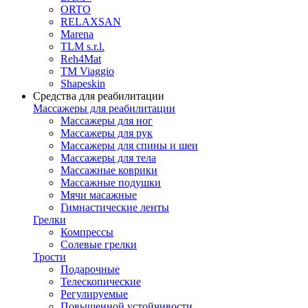
ORTO
RELAXSAN
Marena
TLM s.r.l.
Reh4Mat
TM Viaggio
Shapeskin
Средства для реабилитации
Массажеры для реабилитации
Массажеры для ног
Массажеры для рук
Массажеры для спины и шеи
Массажеры для тела
Массажные коврики
Массажные подушки
Мячи масажные
Гимнастические ленты
Грелки
Компрессы
Солевые грелки
Трости
Подарочные
Телескопические
Регулируемые
Повышенной устойчивости