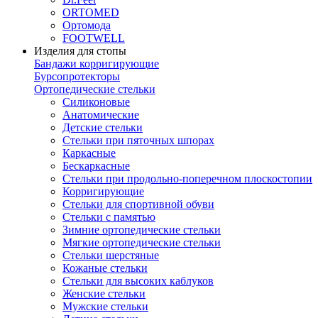
ORTOMED
Ортомода
FOOTWELL
Изделия для стопы
Бандажи корригирующие
Бурсопротекторы
Ортопедические стельки
Силиконовые
Анатомические
Детские стельки
Стельки при пяточных шпорах
Каркасные
Бескаркасные
Стельки при продольно-поперечном плоскостопии
Корригирующие
Стельки для спортивной обуви
Стельки с памятью
Зимние ортопедические стельки
Мягкие ортопедические стельки
Стельки шерстяные
Кожаные стельки
Стельки для высоких каблуков
Женские стельки
Мужские стельки