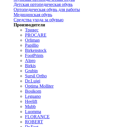
Детская ортопедическая обувь
Ортопедическая обувь для работы
Медицинская обувь
Средства ухода за обувью
Производители
Тривес
PROCARE
Orliman
Papillio
Birkenstock
FootPrints
Alpro
Birkis
Grubin
Sursil Ortho
Dr.Luigi
Optima Molliter
Bosikom
Leguano
Heelift
Mubb
Luomma
FLORANCE
ROBERT
Dr.Feet