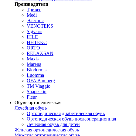
Производители
Тривес
Medi
Элеганс
VENOTEKS
Sigvaris
IHLE
ИНТЕКС
ORTO
RELAXSAN
Maxis
Marena
Biodermis
Luomma
OFA Bamberg
TM Viaggio
Shapeskin
Fleur
Обувь ортопедическая
Лечебная обувь
Ортопедическая диабетическая обувь
Ортопедическая обувь послеоперационная
Лечебная обувь для детей
Женская ортопедическая обувь
Мужская ортопедическая обувь