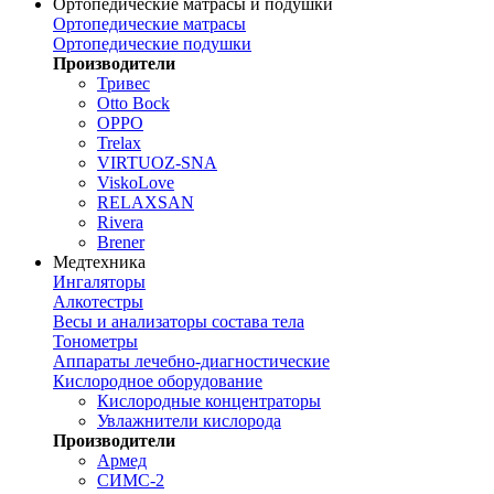
Ортопедические матрасы и подушки
Ортопедические матрасы
Ортопедические подушки
Производители
Тривес
Otto Bock
OPPO
Trelax
VIRTUOZ-SNA
ViskoLove
RELAXSAN
Rivera
Brener
Медтехника
Ингаляторы
Алкотестры
Весы и анализаторы состава тела
Тонометры
Аппараты лечебно-диагностические
Кислородное оборудование
Кислородные концентраторы
Увлажнители кислорода
Производители
Армед
СИМС-2