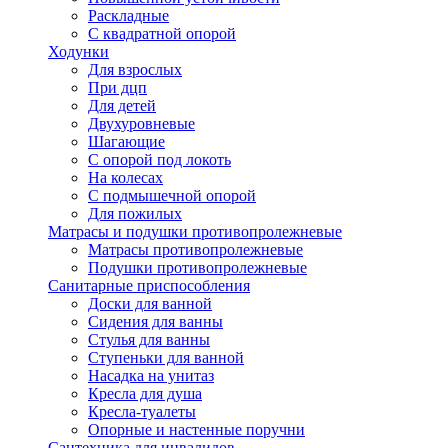
Раскладные
С квадратной опорой
Ходунки
Для взрослых
При дцп
Для детей
Двухуровневые
Шагающие
С опорой под локоть
На колесах
С подмышечной опорой
Для пожилых
Матрасы и подушки противопролежневые
Матрасы противопролежневые
Подушки противопролежневые
Санитарные приспособления
Доски для ванной
Сидения для ванны
Стулья для ванны
Ступеньки для ванной
Насадка на унитаз
Кресла для душа
Кресла-туалеты
Опорные и настенные поручни
Сантехника для инвалидов