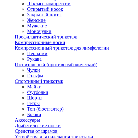
III класс компрессии
Открытый носок
Закрытый носок
Женские
Мужские
Моночулки
Профилактический трикотаж
Компрессионные носки
Компрессионный трикотаж для лимфологии
Перчатки
Рукава
Госпитальный (противоэмболический)
Чулки
Гольфы
Спортивный трикотаж
Майки
Футболки
Шорты
Гетры
Топ (бюстгалтер)
Брюки
Аксессуары
Диабетические носки
Средства от шрамов
Устройства для надевания трикотажа