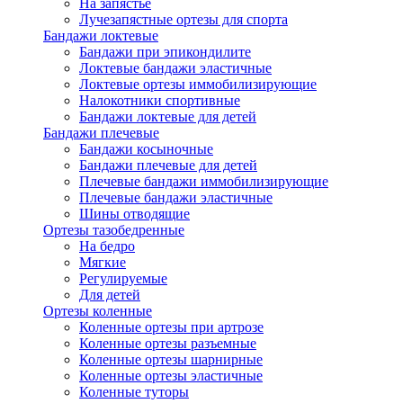
На запястье
Лучезапястные ортезы для спорта
Бандажи локтевые
Бандажи при эпикондилите
Локтевые бандажи эластичные
Локтевые ортезы иммобилизирующие
Налокотники спортивные
Бандажи локтевые для детей
Бандажи плечевые
Бандажи косыночные
Бандажи плечевые для детей
Плечевые бандажи иммобилизирующие
Плечевые бандажи эластичные
Шины отводящие
Ортезы тазобедренные
На бедро
Мягкие
Регулируемые
Для детей
Ортезы коленные
Коленные ортезы при артрозе
Коленные ортезы разъемные
Коленные ортезы шарнирные
Коленные ортезы эластичные
Коленные туторы