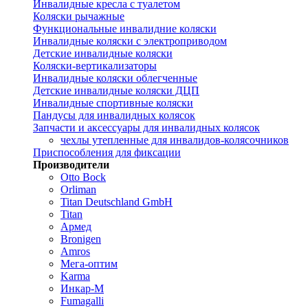
Инвалидные кресла с туалетом
Коляски рычажные
Функциональные инвалидние коляски
Инвалидные коляски с электроприводом
Детские инвалидные коляски
Коляски-вертикализаторы
Инвалидные коляски облегченные
Детские инвалидные коляски ДЦП
Инвалидные спортивные коляски
Пандусы для инвалидных колясок
Запчасти и аксессуары для инвалидных колясок
чехлы утепленные для инвалидов-колясочников
Приспособления для фиксации
Производители
Otto Bock
Orliman
Titan Deutschland GmbH
Titan
Армед
Bronigen
Amros
Мега-оптим
Karma
Инкар-М
Fumagalli