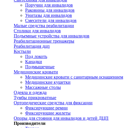
Поручни для инвалидов
Раковины для инвалидов
Унитазы для инвалидов
Смесители для инвалидов
Малые средства реабилитации
Столики для инвалидов
Подъемные устройства для инвалидов
Реабилитационные тренажеры
Реабилитация дцп
Костыли
Под локоть
Канадки
Подмышечные
Медицинские кровати
Медицинские кровати с санитарным оснащением
Медицинские кушетки
Массажные столы
Одеяла и одежда
Тумбы прикроватные
Ортопедические средства для фиксации
Фиксирующие ремни
Фиксирующие жилеты
Опоры для стояния для инвалидов и детей ДЦП
Производители