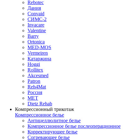
Rebotec
Дания
Convaid
СИМС-2
Invacare
Valentine
Barry
Ortonica
MED-MOS
Vermeiren
Катаржина
Hoggi
Rollitex
Akcesmed
Patron
Reh4Mat
Россия
МЕТ
Dietz Rehab
Компрессионный трикотаж
Компрессионное белье
Антицеллюлитное белье
Компрессионное белье послеоперационное
Корректирующее белье
Согревающее белье