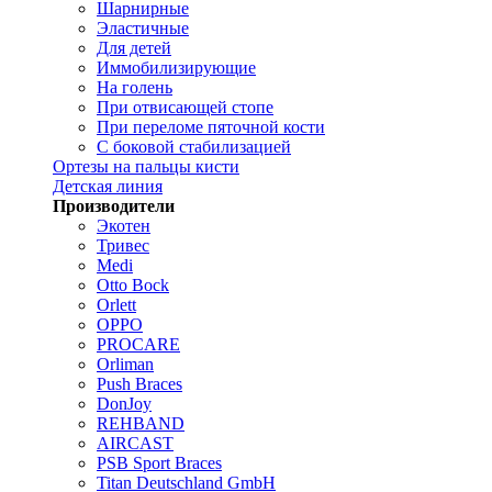
Шарнирные
Эластичные
Для детей
Иммобилизирующие
На голень
При отвисающей стопе
При переломе пяточной кости
С боковой стабилизацией
Ортезы на пальцы кисти
Детская линия
Производители
Экотен
Тривес
Medi
Otto Bock
Orlett
OPPO
PROCARE
Orliman
Push Braces
DonJoy
REHBAND
AIRCAST
PSB Sport Braces
Titan Deutschland GmbH