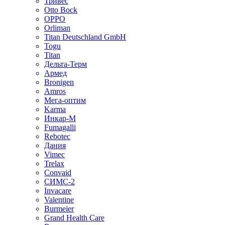
Тривес
Otto Bock
OPPO
Orliman
Titan Deutschland GmbH
Togu
Titan
Дельта-Терм
Армед
Bronigen
Amros
Мега-оптим
Karma
Инкар-М
Fumagalli
Rebotec
Дания
Vimec
Trelax
Convaid
СИМС-2
Invacare
Valentine
Burmeier
Grand Health Care