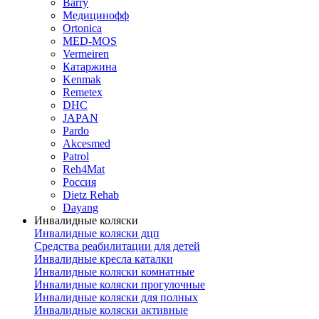
Barry
Медицинофф
Ortonica
MED-MOS
Vermeiren
Катаржина
Kenmak
Remetex
DHC
JAPAN
Pardo
Akcesmed
Patrol
Reh4Mat
Россия
Dietz Rehab
Dayang
Инвалидные коляски
Инвалидные коляски дцп
Средства реабилитации для детей
Инвалидные кресла каталки
Инвалидные коляски комнатные
Инвалидные коляски прогулочные
Инвалидные коляски для полных
Инвалидные коляски активные