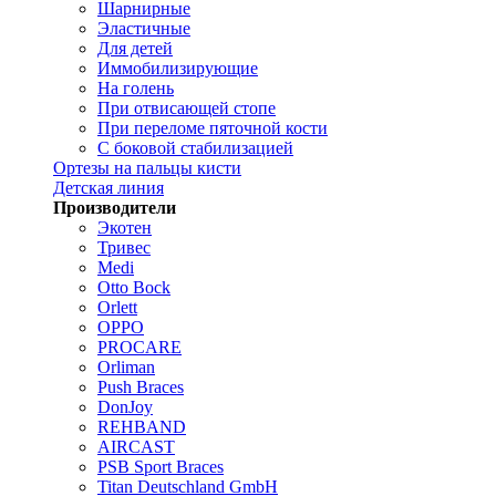
Шарнирные
Эластичные
Для детей
Иммобилизирующие
На голень
При отвисающей стопе
При переломе пяточной кости
С боковой стабилизацией
Ортезы на пальцы кисти
Детская линия
Производители
Экотен
Тривес
Medi
Otto Bock
Orlett
OPPO
PROCARE
Orliman
Push Braces
DonJoy
REHBAND
AIRCAST
PSB Sport Braces
Titan Deutschland GmbH