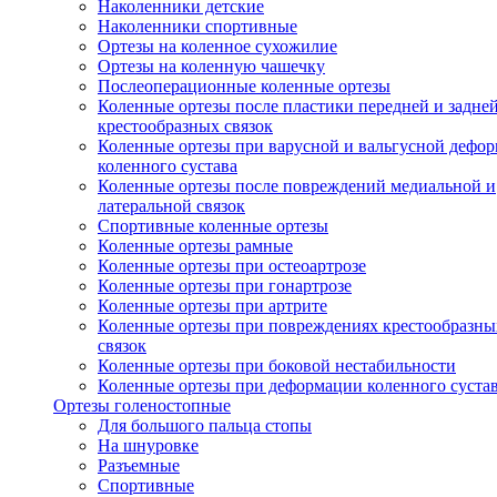
Наколенники детские
Наколенники спортивные
Ортезы на коленное сухожилие
Ортезы на коленную чашечку
Послеоперационные коленные ортезы
Коленные ортезы после пластики передней и задне
крестообразных связок
Коленные ортезы при варусной и вальгусной дефо
коленного сустава
Коленные ортезы после повреждений медиальной и
латеральной связок
Спортивные коленные ортезы
Коленные ортезы рамные
Коленные ортезы при остеоартрозе
Коленные ортезы при гонартрозе
Коленные ортезы при артрите
Коленные ортезы при повреждениях крестообразны
связок
Коленные ортезы при боковой нестабильности
Коленные ортезы при деформации коленного суста
Ортезы голеностопные
Для большого пальца стопы
На шнуровке
Разъемные
Спортивные