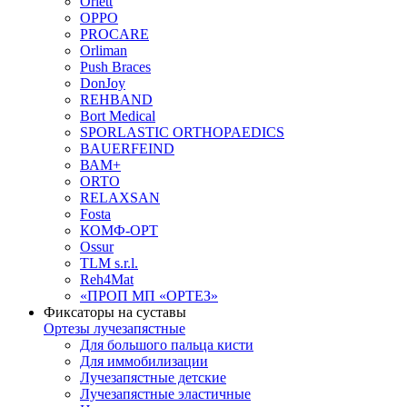
Orlett
OPPO
PROCARE
Orliman
Push Braces
DonJoy
REHBAND
Bort Medical
SPORLASTIC ORTHOPAEDICS
BAUERFEIND
ВАМ+
ORTO
RELAXSAN
Fosta
КОМФ-ОРТ
Ossur
TLM s.r.l.
Reh4Mat
«ПРОП МП «ОРТЕЗ»
Фиксаторы на суставы
Ортезы лучезапястные
Для большого пальца кисти
Для иммобилизации
Лучезапястные детские
Лучезапястные эластичные