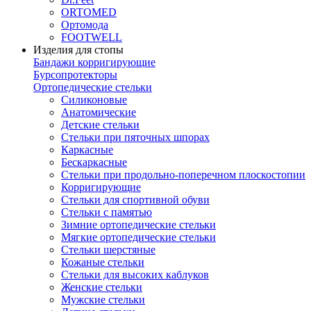
ORTOMED
Ортомода
FOOTWELL
Изделия для стопы
Бандажи корригирующие
Бурсопротекторы
Ортопедические стельки
Силиконовые
Анатомические
Детские стельки
Стельки при пяточных шпорах
Каркасные
Бескаркасные
Стельки при продольно-поперечном плоскостопии
Корригирующие
Стельки для спортивной обуви
Стельки с памятью
Зимние ортопедические стельки
Мягкие ортопедические стельки
Стельки шерстяные
Кожаные стельки
Стельки для высоких каблуков
Женские стельки
Мужские стельки