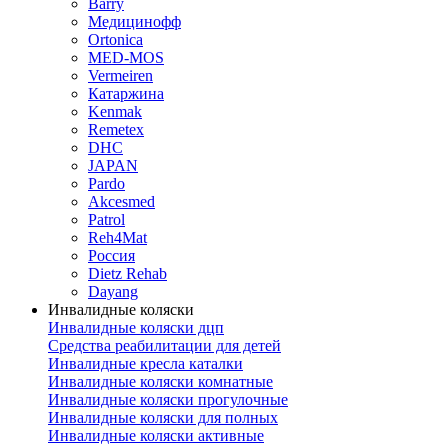
Barry
Медицинофф
Ortonica
MED-MOS
Vermeiren
Катаржина
Kenmak
Remetex
DHC
JAPAN
Pardo
Akcesmed
Patrol
Reh4Mat
Россия
Dietz Rehab
Dayang
Инвалидные коляски
Инвалидные коляски дцп
Средства реабилитации для детей
Инвалидные кресла каталки
Инвалидные коляски комнатные
Инвалидные коляски прогулочные
Инвалидные коляски для полных
Инвалидные коляски активные