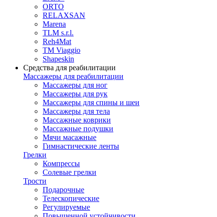
ORTO
RELAXSAN
Marena
TLM s.r.l.
Reh4Mat
TM Viaggio
Shapeskin
Средства для реабилитации
Массажеры для реабилитации
Массажеры для ног
Массажеры для рук
Массажеры для спины и шеи
Массажеры для тела
Массажные коврики
Массажные подушки
Мячи масажные
Гимнастические ленты
Грелки
Компрессы
Солевые грелки
Трости
Подарочные
Телескопические
Регулируемые
Повышенной устойчивости