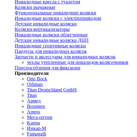
Инвалидные кресла с туалетом
Коляски рычажные
Функциональные инвалидние коляски
Инвалидные коляски с электроприводом
Детские инвалидные коляски
Коляски-вертикализаторы
Инвалидные коляски облегченные
Детские инвалидные коляски ДЦП
Инвалидные спортивные коляски
Пандусы для инвалидных колясок
Запчасти и аксессуары для инвалидных колясок
чехлы утепленные для инвалидов-колясочников
Приспособления для фиксации
Производители
Otto Bock
Orliman
Titan Deutschland GmbH
Titan
Армед
Bronigen
Amros
Мега-оптим
Karma
Инкар-М
Fumagalli