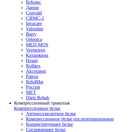
Rebotec
Дания
Convaid
СИМС-2
Invacare
Valentine
Barry
Ortonica
MED-MOS
Vermeiren
Катаржина
Hoggi
Rollitex
Akcesmed
Patron
Reh4Mat
Россия
МЕТ
Dietz Rehab
Компрессионный трикотаж
Компрессионное белье
Антицеллюлитное белье
Компрессионное белье послеоперационное
Корректирующее белье
Согревающее белье