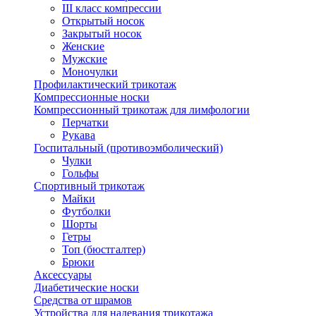
III класс компрессии
Открытый носок
Закрытый носок
Женские
Мужские
Моночулки
Профилактический трикотаж
Компрессионные носки
Компрессионный трикотаж для лимфологии
Перчатки
Рукава
Госпитальный (противоэмболический)
Чулки
Гольфы
Спортивный трикотаж
Майки
Футболки
Шорты
Гетры
Топ (бюстгалтер)
Брюки
Аксессуары
Диабетические носки
Средства от шрамов
Устройства для надевания трикотажа