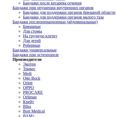
Бандажи после кесарева сечения
Бандажи при опущении внутренних органов
Бандажи для поддержки органов брюшной области
Бандажи для поддержки органов малого таза
Бандажи послеоперационные (абдоминальные)
Брюшные
Для стомы
На грудную клетку
Для детей
Реберные
Бандажи универсальные
Бандажи при остеопорозе
Производители
Экотен
Тривес
Medi
Otto Bock
Orlett
OPPO
PROCARE
Orliman
Крейт
Bliss
Bort Medical
ВАМ+