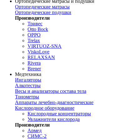
Ортопедические матрасы и подушки
Ортопедические матрасы
Ортопедические подушки
Производители
Тривес
Otto Bock
OPPO
Trelax
VIRTUOZ-SNA
ViskoLove
RELAXSAN
Rivera
Brener
Медтехника
Ингаляторы
Алкотестры
Весы и анализаторы состава тела
Тонометры
Аппараты лечебно-диагностические
Кислородное оборудование
Кислородные концентраторы
Увлажнители кислорода
Производители
Армед
СИМС-2