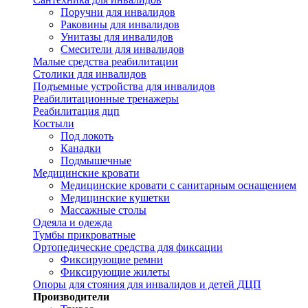
Поручни для инвалидов
Раковины для инвалидов
Унитазы для инвалидов
Смесители для инвалидов
Малые средства реабилитации
Столики для инвалидов
Подъемные устройства для инвалидов
Реабилитационные тренажеры
Реабилитация дцп
Костыли
Под локоть
Канадки
Подмышечные
Медицинские кровати
Медицинские кровати с санитарным оснащением
Медицинские кушетки
Массажные столы
Одеяла и одежда
Тумбы прикроватные
Ортопедические средства для фиксации
Фиксирующие ремни
Фиксирующие жилеты
Опоры для стояния для инвалидов и детей ДЦП
Производители