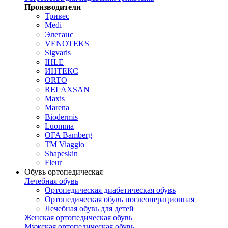
Производители
Тривес
Medi
Элеганс
VENOTEKS
Sigvaris
IHLE
ИНТЕКС
ORTO
RELAXSAN
Maxis
Marena
Biodermis
Luomma
OFA Bamberg
TM Viaggio
Shapeskin
Fleur
Обувь ортопедическая
Лечебная обувь
Ортопедическая диабетическая обувь
Ортопедическая обувь послеоперационная
Лечебная обувь для детей
Женская ортопедическая обувь
Мужская ортопедическая обувь