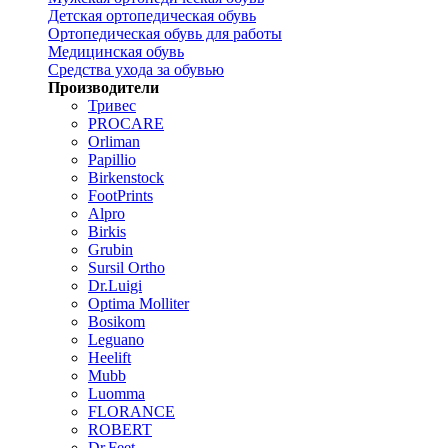
Детская ортопедическая обувь
Ортопедическая обувь для работы
Медицинская обувь
Средства ухода за обувью
Производители
Тривес
PROCARE
Orliman
Papillio
Birkenstock
FootPrints
Alpro
Birkis
Grubin
Sursil Ortho
Dr.Luigi
Optima Molliter
Bosikom
Leguano
Heelift
Mubb
Luomma
FLORANCE
ROBERT
Dr.Feet