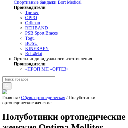
Спортивные бандажи Bort Medical
Производители
Тривес
OPPO
Orliman
REHBAND
PSB Sport Braces
Togu
BOSU
KINERAPY
Reh4Mat
Ортезы индивидуального изготовления
Производители
«ПРОП МП «ОРТЕЗ»
Главная
/
Обувь ортопедическая
/
Полуботинки
ортопедические женские
Полуботинки ортопедические
женские Optima Molliter