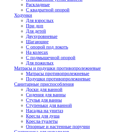
Раскладные
С квадратной опорой
Ходунки
Для взрослых
При дцп
Для детей
Двухуровневые
Шагающие
С опорой под локоть
На колесах
С подмышечной опорой
Для пожилых
Матрасы и подушки противопролежневые
Матрасы противопролежневые
Подушки противопролежневые
Санитарные приспособления
Доски для ванной
Сидения для ванны
Стулья для ванны
Ступеньки для ванной
Насадка на унитаз
Кресла для душа
Кресла-туалеты
Опорные и настенные поручни
Сантехника для инвалидов