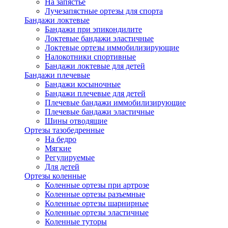
На запястье
Лучезапястные ортезы для спорта
Бандажи локтевые
Бандажи при эпикондилите
Локтевые бандажи эластичные
Локтевые ортезы иммобилизирующие
Налокотники спортивные
Бандажи локтевые для детей
Бандажи плечевые
Бандажи косыночные
Бандажи плечевые для детей
Плечевые бандажи иммобилизирующие
Плечевые бандажи эластичные
Шины отводящие
Ортезы тазобедренные
На бедро
Мягкие
Регулируемые
Для детей
Ортезы коленные
Коленные ортезы при артрозе
Коленные ортезы разъемные
Коленные ортезы шарнирные
Коленные ортезы эластичные
Коленные туторы