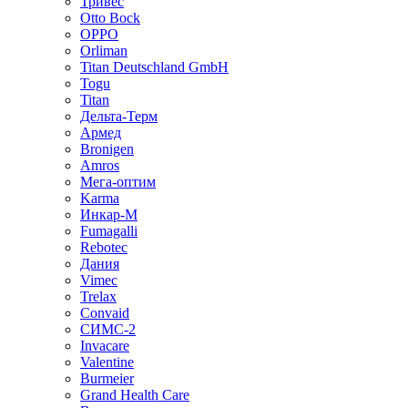
Тривес
Otto Bock
OPPO
Orliman
Titan Deutschland GmbH
Togu
Titan
Дельта-Терм
Армед
Bronigen
Amros
Мега-оптим
Karma
Инкар-М
Fumagalli
Rebotec
Дания
Vimec
Trelax
Convaid
СИМС-2
Invacare
Valentine
Burmeier
Grand Health Care