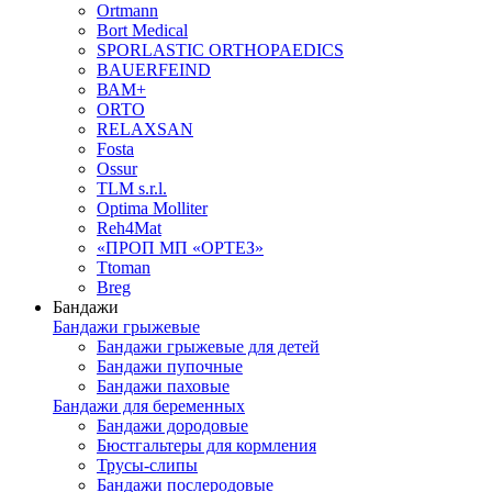
Ortmann
Bort Medical
SPORLASTIC ORTHOPAEDICS
BAUERFEIND
ВАМ+
ORTO
RELAXSAN
Fosta
Ossur
TLM s.r.l.
Optima Molliter
Reh4Mat
«ПРОП МП «ОРТЕЗ»
Ttoman
Breg
Бандажи
Бандажи грыжевые
Бандажи грыжевые для детей
Бандажи пупочные
Бандажи паховые
Бандажи для беременных
Бандажи дородовые
Бюстгальтеры для кормления
Трусы-слипы
Бандажи послеродовые