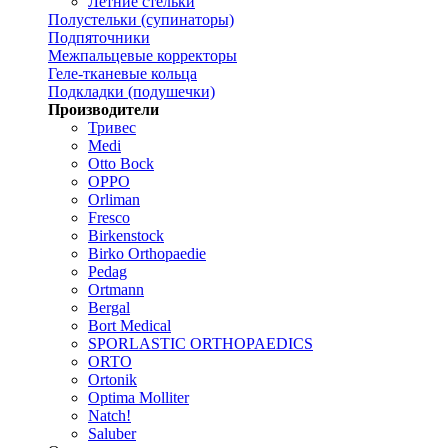
Летние стельки
Полустельки (супинаторы)
Подпяточники
Межпальцевые корректоры
Геле-тканевые кольца
Подкладки (подушечки)
Производители
Тривес
Medi
Otto Bock
OPPO
Orliman
Fresco
Birkenstock
Birko Orthopaedie
Pedag
Ortmann
Bergal
Bort Medical
SPORLASTIC ORTHOPAEDICS
ORTO
Ortonik
Optima Molliter
Natch!
Saluber