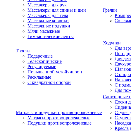
Массажеры для рук
Массажеры для спины и шеи
Грелки
Массажеры для тела
Компре
Массажные коврики
Солевые
Массажные подушки
Мячи масажные
Гимнастические ленты
Ходунки
Для взр
Трости
При дц
Подарочные
Для дет
Телескопические
Двухур
Регулируемые
Шагаю
Повышенной устойчивости
С опоро
Раскладные
На коле
С квадратной опорой
С подм
Для по
Санитарные 
Доски д
Сидения
Матрасы и подушки противопролежневые
Стулья 
Матрасы противопролежневые
Ступень
Подушки противопролежневые
Насадка
Кресла 