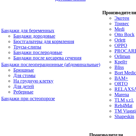
Производители
Экотен
Тривес
Medi
Бандажи для беременных
Otto Bock
Бандажи дородовые
Orlett
Бюстгальтеры для кормления
OPPO
Трусы-слипы
PROCAR
Бандажи послеродовые
Orliman
Бандажи после кесарева сечения
Крейт
Бандажи послеоперационные (абдоминальные)
Bliss
Брюшные
Bort Medic
Для стомы
ВАМ+
На грудную клетку
ORTO
Для детей
RELAXS
Реберные
Marena
Бандажи при остеопорозе
TLM s.r.l.
Reh4Mat
TM Viaggi
Shapeskin
Производители