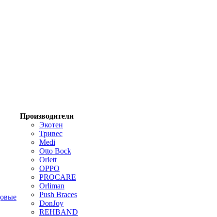
Производители
Экотен
Тривес
Medi
Otto Bock
Orlett
OPPO
PROCARE
Orliman
Push Braces
цовые
DonJoy
REHBAND