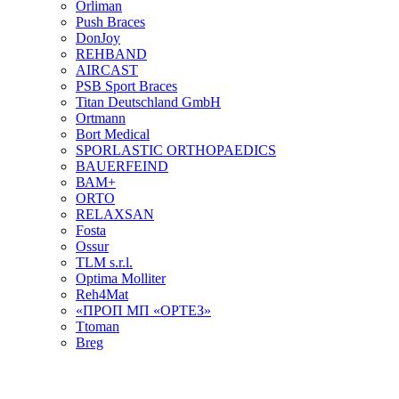
Orliman
Push Braces
DonJoy
REHBAND
AIRCAST
PSB Sport Braces
Titan Deutschland GmbH
Ortmann
Bort Medical
SPORLASTIC ORTHOPAEDICS
BAUERFEIND
ВАМ+
ORTO
RELAXSAN
Fosta
Ossur
TLM s.r.l.
Optima Molliter
Reh4Mat
«ПРОП МП «ОРТЕЗ»
Ttoman
Breg