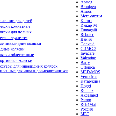
Армед
Bronigen
Amros
Мега-оптим
литации для детей
Karma
Инкар-М
ляски комнатные
Fumagalli
ляски для полных
Rebotec
сла с туалетом
Дания
е инвалидние коляски
Convaid
СИМС-2
идные коляски
Invacare
ляски облегченные
Valentine
ортивные коляски
Barry
ессуары для инвалидных колясок
Ortonica
епленные для инвалидов-колясочников
MED-MOS
Vermeiren
Катаржина
Hoggi
Rollitex
Akcesmed
Patron
Reh4Mat
Россия
МЕТ