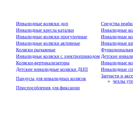
Инвалидные коляски дцп
Средства реаби
Инвалидные кресла каталки
Инвалидные ко
Инвалидные коляски прогулочные
Инвалидные ко
Инвалидные коляски активные
Инвалидные кре
Коляски рычажные
Функциональны
Инвалидные коляски с электроприводом
Детские инвал
Коляски-вертикализаторы
Инвалидные ко
Детские инвалидные коляски ДЦП
Инвалидные сп
Запчасти и акс
Пандусы для инвалидных колясок
чехлы ут
Приспособления для фиксации