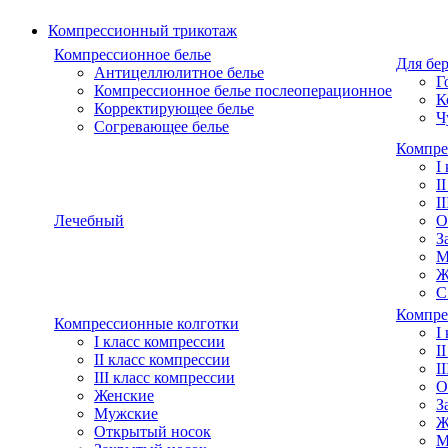
Компрессионный трикотаж
Компрессионное белье
Для бе
Антицеллюлитное белье
Г
Компрессионное белье послеоперационное
К
Корректирующее белье
Ч
Согревающее белье
Компре
I
I
I
Лечебный
О
З
М
Ж
С
Компре
Компрессионные колготки
I
I класс компрессии
I
II класс компрессии
I
III класс компрессии
О
Женские
З
Мужские
Ж
Открытый носок
М