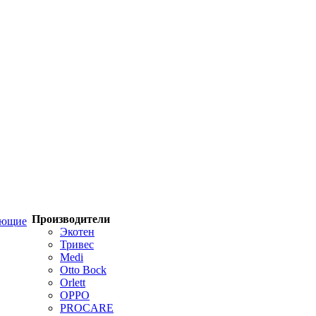
Производители
ующие
Экотен
Тривес
Medi
Otto Bock
Orlett
OPPO
PROCARE