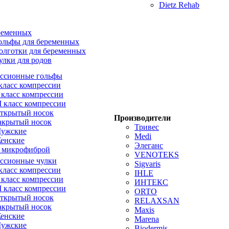
Dietz Rehab
ременных
ольфы для беременных
олготки для беременных
улки для родов
ссионные гольфы
 класс компрессии
I класс компрессии
II класс компрессии
ткрытый носок
Производители
акрытый носок
Тривес
ужские
Medi
енские
Элеганс
 микрофиброй
VENOTEKS
ссионные чулки
Sigvaris
 класс компрессии
IHLE
I класс компрессии
ИНТЕКС
II класс компрессии
ORTO
ткрытый носок
RELAXSAN
акрытый носок
Maxis
енские
Marena
ужские
Biodermis