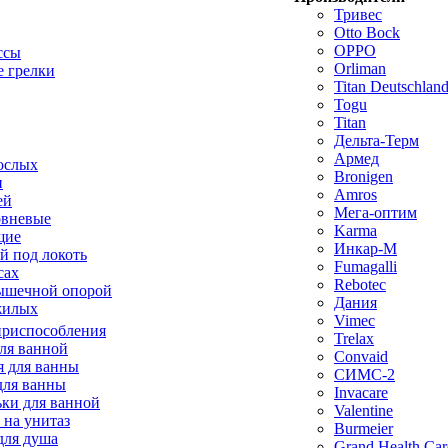
Тривес
Otto Bock
OPPO
ссы
Orliman
 грелки
Titan Deutschla
Togu
Titan
Дельта-Терм
Армед
ослых
Bronigen
п
Amros
ей
Мега-оптим
овневые
Karma
щие
Инкар-М
й под локоть
Fumagalli
сах
Rebotec
ышечной опорой
Дания
жилых
Vimec
приспособления
Trelax
ля ванной
Convaid
 для ванны
СИМС-2
для ванны
Invacare
ки для ванной
Valentine
 на унитаз
Burmeier
для душа
Grand Health Car