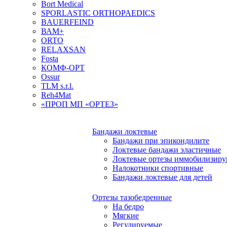
Bort Medical
SPORLASTIC ORTHOPAEDICS
BAUERFEIND
ВАМ+
ORTO
RELAXSAN
Fosta
КОМФ-ОРТ
Ossur
TLM s.r.l.
Reh4Mat
«ПРОП МП «ОРТЕЗ»
Бандажи локтевые
Бандажи при эпикондилите
Локтевые бандажи эластичные
Локтевые ортезы иммобилизир
Налокотники спортивные
Бандажи локтевые для детей
Ортезы тазобедренные
На бедро
Мягкие
Регулируемые