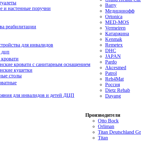
туалеты
Barry
е и настенные поручни
Медицинофф
Ortonica
MED-MOS
ва реабилитации
Vermeiren
Катаржина
Kenmak
тройства для инвалидов
Remetex
DHC
 дцп
JAPAN
 кровати
Pardo
ские кровати с санитарным оснащением
Akcesmed
нские кушетки
Patrol
ные столы
Reh4Mat
оватные
Россия
Dietz Rehab
ояния для инвалидов и детей ДЦП
Dayang
Производители
Otto Bock
Orliman
Titan Deutschland 
Titan