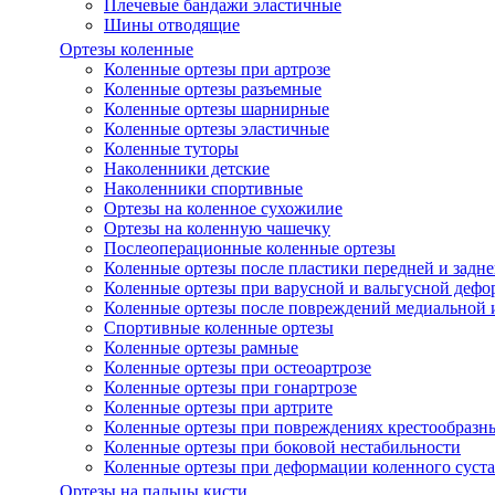
Плечевые бандажи эластичные
Шины отводящие
Ортезы коленные
Коленные ортезы при артрозе
Коленные ортезы разъемные
Коленные ортезы шарнирные
Коленные ортезы эластичные
Коленные туторы
Наколенники детские
Наколенники спортивные
Ортезы на коленное сухожилие
Ортезы на коленную чашечку
Послеоперационные коленные ортезы
Коленные ортезы после пластики передней и задне
Коленные ортезы при варусной и вальгусной дефо
Коленные ортезы после повреждений медиальной и
Спортивные коленные ортезы
Коленные ортезы рамные
Коленные ортезы при остеоартрозе
Коленные ортезы при гонартрозе
Коленные ортезы при артрите
Коленные ортезы при повреждениях крестообразны
Коленные ортезы при боковой нестабильности
Коленные ортезы при деформации коленного суста
Ортезы на пальцы кисти