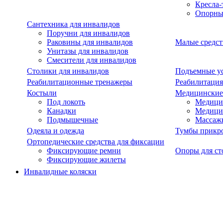
Кресла-
Опорны
Сантехника для инвалидов
Поручни для инвалидов
Раковины для инвалидов
Малые средст
Унитазы для инвалидов
Смесители для инвалидов
Столики для инвалидов
Подъемные ус
Реабилитационные тренажеры
Реабилитация
Костыли
Медицинские
Под локоть
Медицин
Канадки
Медици
Подмышечные
Массаж
Одеяла и одежда
Тумбы прикр
Ортопедические средства для фиксации
Фиксирующие ремни
Опоры для ст
Фиксирующие жилеты
Инвалидные коляски