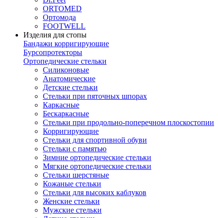
ORTOMED
Ортомода
FOOTWELL
Изделия для стопы
Бандажи корригирующие
Бурсопротекторы
Ортопедические стельки
Силиконовые
Анатомические
Детские стельки
Стельки при пяточных шпорах
Каркасные
Бескаркасные
Стельки при продольно-поперечном плоскостопии
Корригирующие
Стельки для спортивной обуви
Стельки с памятью
Зимние ортопедические стельки
Мягкие ортопедические стельки
Стельки шерстяные
Кожаные стельки
Стельки для высоких каблуков
Женские стельки
Мужские стельки