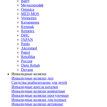
Barry
Медицинофф
Ortonica
MED-MOS
Vermeiren
Катаржина
Kenmak
Remetex
DHC
JAPAN
Pardo
Akcesmed
Patrol
Reh4Mat
Россия
Dietz Rehab
Dayang
Инвалидные коляски
Инвалидные коляски дцп
Средства реабилитации для детей
Инвалидные кресла каталки
Инвалидные коляски комнатные
Инвалидные коляски прогулочные
Инвалидные коляски для полных
Инвалидные коляски активные