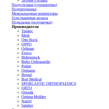
Летние стельки
Полустельки (супинаторы)
Подпяточники
Межпальцевые корректоры
Геле-тканевые кольца
Подкладки (подушечки)
Производители
Тривес
Medi
Otto Bock
OPPO
Orliman
Fresco
Birkenstock
Birko Orthopaedie
Pedag
Ortmann
Bergal
Bort Medical
SPORLASTIC ORTHOPAEDICS
ORTO
Ortonik
Optima Molliter
Natch!
Saluber