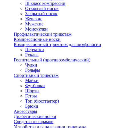
III класс компрессии
Открытый носок
Закрытый носок
Женские
Мужские
Моночулки
Профилактический трикотаж
Компрессионные носки
Компрессионный трикотаж для лимфологии
Перчатки
Рукава
Госпитальный (противоэмболический)
Чулки
Гольфы
Спортивный трикотаж
Майки
Футболки
Шорты
Гетры
Топ (бюстгалтер)
Брюки
Аксессуары
Диабетические носки
Средства от шрамов
Устройства для надевания трикотажа