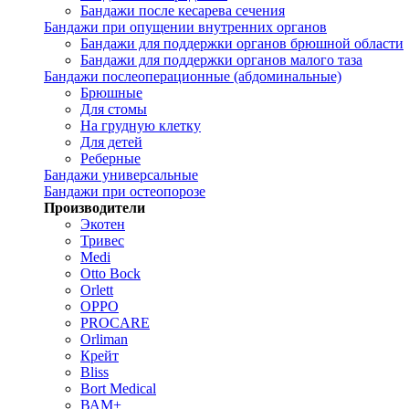
Бандажи после кесарева сечения
Бандажи при опущении внутренних органов
Бандажи для поддержки органов брюшной области
Бандажи для поддержки органов малого таза
Бандажи послеоперационные (абдоминальные)
Брюшные
Для стомы
На грудную клетку
Для детей
Реберные
Бандажи универсальные
Бандажи при остеопорозе
Производители
Экотен
Тривес
Medi
Otto Bock
Orlett
OPPO
PROCARE
Orliman
Крейт
Bliss
Bort Medical
ВАМ+