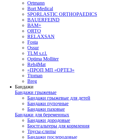
Ortmann
Bort Medical
SPORLASTIC ORTHOPAEDICS
BAUERFEIND
ВАМ+
ORTO
RELAXSAN
Fosta
Ossur
TLM s.r.l.
Optima Molliter
Reh4Mat
«ПРОП МП «ОРТЕЗ»
Ttoman
Breg
Бандажи
Бандажи грыжевые
Бандажи грыжевые для детей
Бандажи пупочные
Бандажи паховые
Бандажи для беременных
Бандажи дородовые
Бюстгальтеры для кормления
Трусы-слипы
Бандажи послеродовые