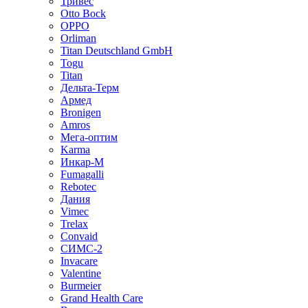
Тривес
Otto Bock
OPPO
Orliman
Titan Deutschland GmbH
Togu
Titan
Дельта-Терм
Армед
Bronigen
Amros
Мега-оптим
Karma
Инкар-М
Fumagalli
Rebotec
Дания
Vimec
Trelax
Convaid
СИМС-2
Invacare
Valentine
Burmeier
Grand Health Care