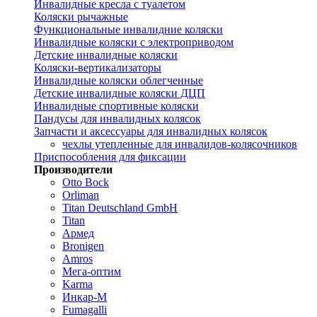
Инвалидные кресла с туалетом
Коляски рычажные
Функциональные инвалидние коляски
Инвалидные коляски с электроприводом
Детские инвалидные коляски
Коляски-вертикализаторы
Инвалидные коляски облегченные
Детские инвалидные коляски ДЦП
Инвалидные спортивные коляски
Пандусы для инвалидных колясок
Запчасти и аксессуары для инвалидных колясок
чехлы утепленные для инвалидов-колясочников
Приспособления для фиксации
Производители
Otto Bock
Orliman
Titan Deutschland GmbH
Titan
Армед
Bronigen
Amros
Мега-оптим
Karma
Инкар-М
Fumagalli