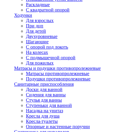
Раскладные
С квадратной опорой
Ходунки
Для взрослых
При дцп
Для детей
Двухуровневые
Шагающие
С опорой под локоть
На колесах
С подмышечной опорой
Для пожилых
Матрасы и подушки противопролежневые
Матрасы противопролежневые
Подушки противопролежневые
Санитарные приспособления
Доски для ванной
Сидения для ванны
Стулья для ванны
Ступеньки для ванной
Насадка на унитаз
Кресла для душа
Кресла-туалеты
Опорные и настенные поручни
Сантехника для инвалидов