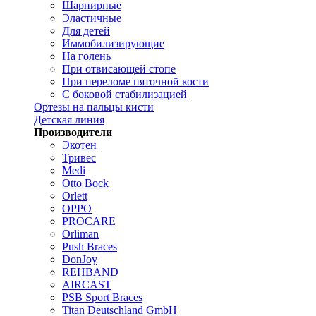
Шарнирные
Эластичные
Для детей
Иммобилизирующие
На голень
При отвисающей стопе
При переломе пяточной кости
С боковой стабилизацией
Ортезы на пальцы кисти
Детская линия
Производители
Экотен
Тривес
Medi
Otto Bock
Orlett
OPPO
PROCARE
Orliman
Push Braces
DonJoy
REHBAND
AIRCAST
PSB Sport Braces
Titan Deutschland GmbH