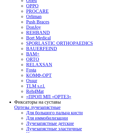
Orlett
OPPO
PROCARE
Orliman
Push Braces
DonJoy
REHBAND
Bort Medical
SPORLASTIC ORTHOPAEDICS
BAUERFEIND
ВАМ+
ORTO
RELAXSAN
Fosta
КОМФ-ОРТ
Ossur
TLM s.r.l.
Reh4Mat
«ПРОП МП «ОРТЕЗ»
Фиксаторы на суставы
Ортезы лучезапястные
Для большого пальца кисти
Для иммобилизации
Лучезапястные детские
Лучезапястные эластичные