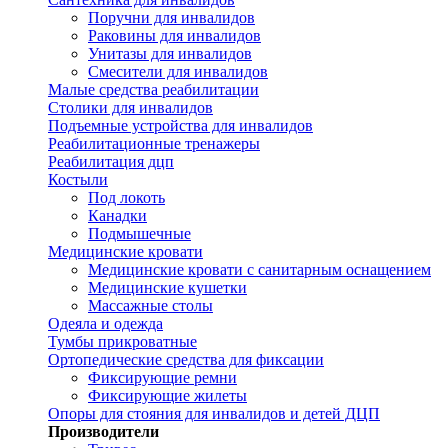
Поручни для инвалидов
Раковины для инвалидов
Унитазы для инвалидов
Смесители для инвалидов
Малые средства реабилитации
Столики для инвалидов
Подъемные устройства для инвалидов
Реабилитационные тренажеры
Реабилитация дцп
Костыли
Под локоть
Канадки
Подмышечные
Медицинские кровати
Медицинские кровати с санитарным оснащением
Медицинские кушетки
Массажные столы
Одеяла и одежда
Тумбы прикроватные
Ортопедические средства для фиксации
Фиксирующие ремни
Фиксирующие жилеты
Опоры для стояния для инвалидов и детей ДЦП
Производители