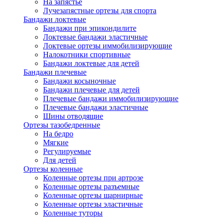
На запястье
Лучезапястные ортезы для спорта
Бандажи локтевые
Бандажи при эпикондилите
Локтевые бандажи эластичные
Локтевые ортезы иммобилизирующие
Налокотники спортивные
Бандажи локтевые для детей
Бандажи плечевые
Бандажи косыночные
Бандажи плечевые для детей
Плечевые бандажи иммобилизирующие
Плечевые бандажи эластичные
Шины отводящие
Ортезы тазобедренные
На бедро
Мягкие
Регулируемые
Для детей
Ортезы коленные
Коленные ортезы при артрозе
Коленные ортезы разъемные
Коленные ортезы шарнирные
Коленные ортезы эластичные
Коленные туторы