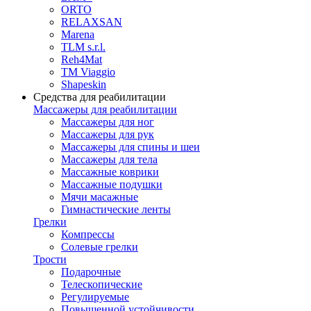
ORTO
RELAXSAN
Marena
TLM s.r.l.
Reh4Mat
TM Viaggio
Shapeskin
Средства для реабилитации
Массажеры для реабилитации
Массажеры для ног
Массажеры для рук
Массажеры для спины и шеи
Массажеры для тела
Массажные коврики
Массажные подушки
Мячи масажные
Гимнастические ленты
Грелки
Компрессы
Солевые грелки
Трости
Подарочные
Телескопические
Регулируемые
Повышенной устойчивости