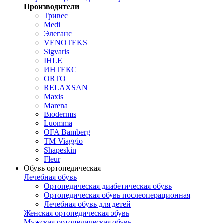
Производители
Тривес
Medi
Элеганс
VENOTEKS
Sigvaris
IHLE
ИНТЕКС
ORTO
RELAXSAN
Maxis
Marena
Biodermis
Luomma
OFA Bamberg
TM Viaggio
Shapeskin
Fleur
Обувь ортопедическая
Лечебная обувь
Ортопедическая диабетическая обувь
Ортопедическая обувь послеоперационная
Лечебная обувь для детей
Женская ортопедическая обувь
Мужская ортопедическая обувь