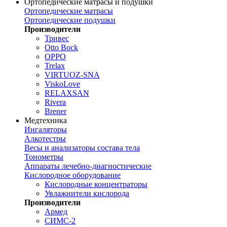
Ортопедические матрасы и подушки
Ортопедические матрасы
Ортопедические подушки
Производители
Тривес
Otto Bock
OPPO
Trelax
VIRTUOZ-SNA
ViskoLove
RELAXSAN
Rivera
Brener
Медтехника
Ингаляторы
Алкотестры
Весы и анализаторы состава тела
Тонометры
Аппараты лечебно-диагностические
Кислородное оборудование
Кислородные концентраторы
Увлажнители кислорода
Производители
Армед
СИМС-2