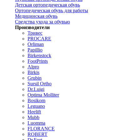
Детская ортопедическая обувь
Ортопедическая обувь для работы
Медицинская обувь
Средства ухода за обувью
Производители
Тривес
PROCARE
Orliman
Papillio
Birkenstock
FootPrints
Alpro
Birkis
Grubin
Sursil Ortho
Dr.Luigi
Optima Molliter
Bosikom
Leguano
Heelift
Mubb
Luomma
FLORANCE
ROBERT
Dr.Feet