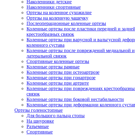
Наколенники детские
Наколенники спортивные
Ортезы на коленное сухожилие
Ортезы на коленную чашечку
Послеоперационные коленные ортезы
Коленные ортезы после пластики передней и задне
крестообразных связок
Коленные ортезы при варусной и вальгусной дефо
коленного сустава
Коленные ортезы после повреждений медиальной и
латеральной связок
Спортивные коленные ортезы
Коленные ортезы рамные
Коленные ортезы при остеоартрозе
Коленные ортезы при гонартрозе
Коленные ортезы при артрите
Коленные ортезы при повреждениях крестообразны
связок
Коленные ортезы при боковой нестабильности
Коленные ортезы при деформации коленного суста
Ортезы голеностопные
Для большого пальца стопы
На шнуровке
Разъемные
Спортивные