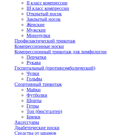
II класс компрессии
III класс компрессии
Открытый носок
Закрытый носок
Женские
Мужские
Моночулки
Профилактический трикотаж
Компрессионные носки
Компрессионный трикотаж для лимфологии
Перчатки
Рукава
Госпитальный (противоэмболический)
Чулки
Гольфы
Спортивный трикотаж
Майки
Футболки
Шорты
Гетры
Топ (бюстгалтер)
Брюки
Аксессуары
Диабетические носки
Средства от шрамов