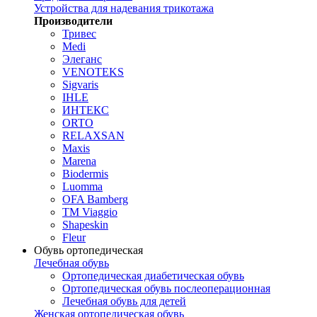
Устройства для надевания трикотажа
Производители
Тривес
Medi
Элеганс
VENOTEKS
Sigvaris
IHLE
ИНТЕКС
ORTO
RELAXSAN
Maxis
Marena
Biodermis
Luomma
OFA Bamberg
TM Viaggio
Shapeskin
Fleur
Обувь ортопедическая
Лечебная обувь
Ортопедическая диабетическая обувь
Ортопедическая обувь послеоперационная
Лечебная обувь для детей
Женская ортопедическая обувь