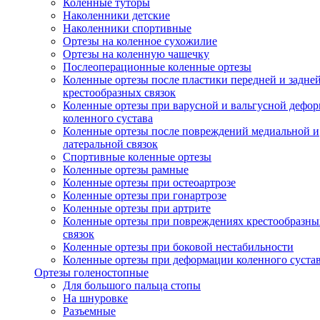
Коленные туторы
Наколенники детские
Наколенники спортивные
Ортезы на коленное сухожилие
Ортезы на коленную чашечку
Послеоперационные коленные ортезы
Коленные ортезы после пластики передней и задне
крестообразных связок
Коленные ортезы при варусной и вальгусной дефо
коленного сустава
Коленные ортезы после повреждений медиальной и
латеральной связок
Спортивные коленные ортезы
Коленные ортезы рамные
Коленные ортезы при остеоартрозе
Коленные ортезы при гонартрозе
Коленные ортезы при артрите
Коленные ортезы при повреждениях крестообразны
связок
Коленные ортезы при боковой нестабильности
Коленные ортезы при деформации коленного суста
Ортезы голеностопные
Для большого пальца стопы
На шнуровке
Разъемные