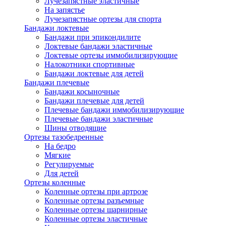
Лучезапястные эластичные
На запястье
Лучезапястные ортезы для спорта
Бандажи локтевые
Бандажи при эпикондилите
Локтевые бандажи эластичные
Локтевые ортезы иммобилизирующие
Налокотники спортивные
Бандажи локтевые для детей
Бандажи плечевые
Бандажи косыночные
Бандажи плечевые для детей
Плечевые бандажи иммобилизирующие
Плечевые бандажи эластичные
Шины отводящие
Ортезы тазобедренные
На бедро
Мягкие
Регулируемые
Для детей
Ортезы коленные
Коленные ортезы при артрозе
Коленные ортезы разъемные
Коленные ортезы шарнирные
Коленные ортезы эластичные