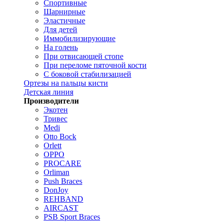
Спортивные
Шарнирные
Эластичные
Для детей
Иммобилизирующие
На голень
При отвисающей стопе
При переломе пяточной кости
С боковой стабилизацией
Ортезы на пальцы кисти
Детская линия
Производители
Экотен
Тривес
Medi
Otto Bock
Orlett
OPPO
PROCARE
Orliman
Push Braces
DonJoy
REHBAND
AIRCAST
PSB Sport Braces