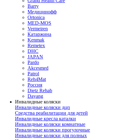
Grand Health Care
Barry
Медицинофф
Ortonica
MED-MOS
Vermeiren
Катаржина
Kenmak
Remetex
DHC
JAPAN
Pardo
Akcesmed
Patrol
Reh4Mat
Россия
Dietz Rehab
Dayang
Инвалидные коляски
Инвалидные коляски дцп
Средства реабилитации для детей
Инвалидные кресла каталки
Инвалидные коляски комнатные
Инвалидные коляски прогулочные
Инвалидные коляски для полных