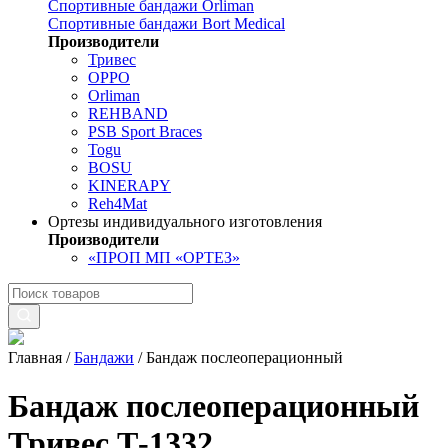
Спортивные бандажи Orliman
Спортивные бандажи Bort Medical
Производители
Тривес
OPPO
Orliman
REHBAND
PSB Sport Braces
Togu
BOSU
KINERAPY
Reh4Mat
Ортезы индивидуального изготовления
Производители
«ПРОП МП «ОРТЕЗ»
Главная
/
Бандажи
/
Бандаж послеоперационный
Бандаж послеоперационный
Тривес Т-1332