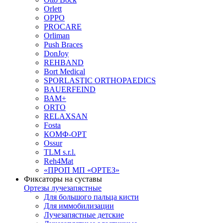
Orlett
OPPO
PROCARE
Orliman
Push Braces
DonJoy
REHBAND
Bort Medical
SPORLASTIC ORTHOPAEDICS
BAUERFEIND
ВАМ+
ORTO
RELAXSAN
Fosta
КОМФ-ОРТ
Ossur
TLM s.r.l.
Reh4Mat
«ПРОП МП «ОРТЕЗ»
Фиксаторы на суставы
Ортезы лучезапястные
Для большого пальца кисти
Для иммобилизации
Лучезапястные детские