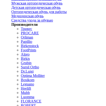
Мужская ортопедическая обувь
Детская ортопедическая обувь
Ортопедическая обувь для работы
Медицинская обувь
Средства ухода за обувью
Производители
Тривес
PROCARE
Orliman
Papillio
Birkenstock
FootPrints
Alpro
Birkis
Grubin
Sursil Ortho
Dr.Luigi
Optima Molliter
Bosikom
Leguano
Heelift
Mubb
Luomma
FLORANCE
ROBERT