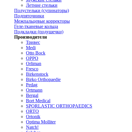
Летние стельки
Полустельки (супинаторы)
Подпяточники
Межпальцевые корректоры
Геле-тканевые кольца
Подкладки (подушечки)
Производители
Тривес
Medi
Otto Bock
OPPO
Orliman
Fresco
Birkenstock
Birko Orthopaedie
Pedag
Ortmann
Bergal
Bort Medical
SPORLASTIC ORTHOPAEDICS
ORTO
Ortonik
Optima Molliter
Natch!