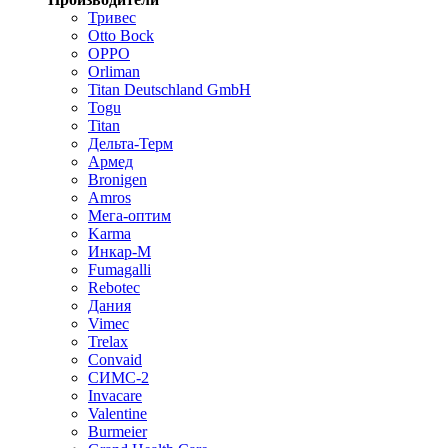
Тривес
Otto Bock
OPPO
Orliman
Titan Deutschland GmbH
Togu
Titan
Дельта-Терм
Армед
Bronigen
Amros
Мега-оптим
Karma
Инкар-М
Fumagalli
Rebotec
Дания
Vimec
Trelax
Convaid
СИМС-2
Invacare
Valentine
Burmeier