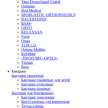
Titan Deutschland GmbH
Ortmann
Bort Medical
SPORLASTIC ORTHOPAEDICS
BAUERFEIND
ВАМ+
ORTO
RELAXSAN
Fosta
Ossur
TLM s.r.l.
Optima Molliter
Reh4Mat
«ПРОП МП «ОРТЕЗ»
Ttoman
Breg
Бандажи
Бандажи грыжевые
Бандажи грыжевые для детей
Бандажи пупочные
Бандажи паховые
Бандажи для беременных
Бандажи дородовые
Бюстгальтеры для кормления
Трусы-слипы