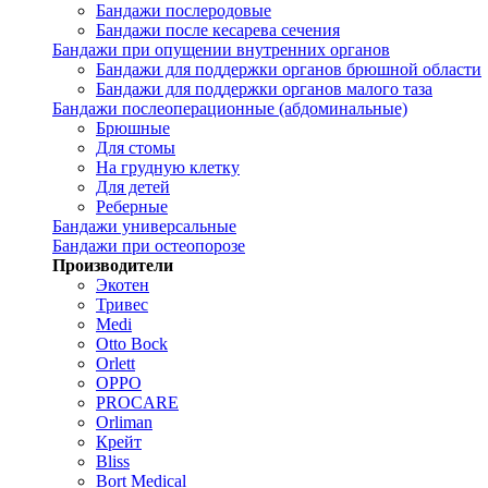
Бандажи послеродовые
Бандажи после кесарева сечения
Бандажи при опущении внутренних органов
Бандажи для поддержки органов брюшной области
Бандажи для поддержки органов малого таза
Бандажи послеоперационные (абдоминальные)
Брюшные
Для стомы
На грудную клетку
Для детей
Реберные
Бандажи универсальные
Бандажи при остеопорозе
Производители
Экотен
Тривес
Medi
Otto Bock
Orlett
OPPO
PROCARE
Orliman
Крейт
Bliss
Bort Medical