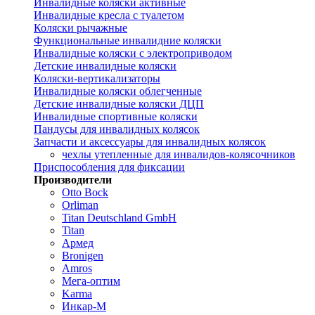
Инвалидные коляски активные
Инвалидные кресла с туалетом
Коляски рычажные
Функциональные инвалидние коляски
Инвалидные коляски с электроприводом
Детские инвалидные коляски
Коляски-вертикализаторы
Инвалидные коляски облегченные
Детские инвалидные коляски ДЦП
Инвалидные спортивные коляски
Пандусы для инвалидных колясок
Запчасти и аксессуары для инвалидных колясок
чехлы утепленные для инвалидов-колясочников
Приспособления для фиксации
Производители
Otto Bock
Orliman
Titan Deutschland GmbH
Titan
Армед
Bronigen
Amros
Мега-оптим
Karma
Инкар-М