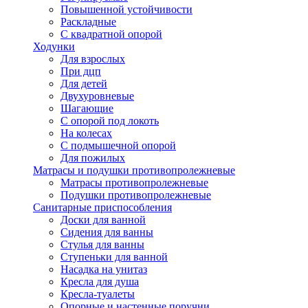
Повышенной устойчивости
Раскладные
С квадратной опорой
Ходунки
Для взрослых
При дцп
Для детей
Двухуровневые
Шагающие
С опорой под локоть
На колесах
С подмышечной опорой
Для пожилых
Матрасы и подушки противопролежневые
Матрасы противопролежневые
Подушки противопролежневые
Санитарные приспособления
Доски для ванной
Сидения для ванны
Стулья для ванны
Ступеньки для ванной
Насадка на унитаз
Кресла для душа
Кресла-туалеты
Опорные и настенные поручни