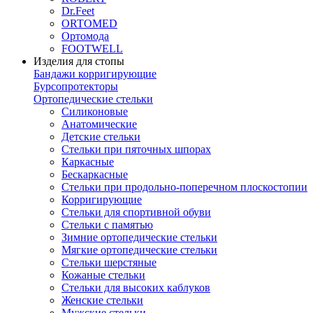
Dr.Feet
ORTOMED
Ортомода
FOOTWELL
Изделия для стопы
Бандажи корригирующие
Бурсопротекторы
Ортопедические стельки
Силиконовые
Анатомические
Детские стельки
Стельки при пяточных шпорах
Каркасные
Бескаркасные
Стельки при продольно-поперечном плоскостопии
Корригирующие
Стельки для спортивной обуви
Стельки с памятью
Зимние ортопедические стельки
Мягкие ортопедические стельки
Стельки шерстяные
Кожаные стельки
Стельки для высоких каблуков
Женские стельки
Мужские стельки