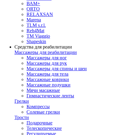
ВАМ+
ORTO
RELAXSAN
Marena
TLM s.r.l.
Reh4Mat
TM Viaggio
Shapeskin
Средства для реабилитации
Массажеры для реабилитации
Массажеры для ног
Массажеры для рук
Массажеры для спины и шеи
Массажеры для тела
Массажные коврики
Массажные подушки
Мячи масажные
Гимнастические ленты
Грелки
Компрессы
Солевые грелки
Трости
Подарочные
Телескопические
Регулируемые