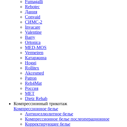
Fumagalli
Rebotec
Дания
Convaid
СИМС-2
Invacare
Valentine
Barry
Ortonica
MED-MOS
Vermeiren
Катаржина
Hoggi
Rollitex
Akcesmed
Patron
Reh4Mat
Россия
МЕТ
Dietz Rehab
Компрессионный трикотаж
Компрессионное белье
Антицеллюлитное белье
Компрессионное белье послеоперационное
Корректирующее белье