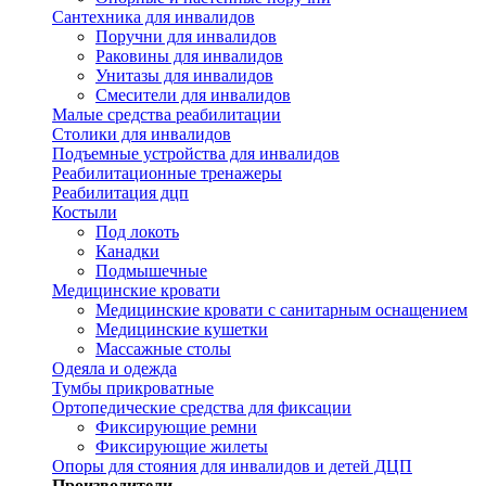
Сантехника для инвалидов
Поручни для инвалидов
Раковины для инвалидов
Унитазы для инвалидов
Смесители для инвалидов
Малые средства реабилитации
Столики для инвалидов
Подъемные устройства для инвалидов
Реабилитационные тренажеры
Реабилитация дцп
Костыли
Под локоть
Канадки
Подмышечные
Медицинские кровати
Медицинские кровати с санитарным оснащением
Медицинские кушетки
Массажные столы
Одеяла и одежда
Тумбы прикроватные
Ортопедические средства для фиксации
Фиксирующие ремни
Фиксирующие жилеты
Опоры для стояния для инвалидов и детей ДЦП
Производители