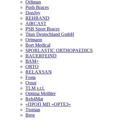
Orliman
Push Braces
DonJoy
REHBAND
AIRCAST
PSB Sport Braces
Titan Deutschland GmbH
Ortmann
Bort Medical
SPORLASTIC ORTHOPAEDICS
BAUERFEIND
ВАМ+
ORTO
RELAXSAN
Fosta
Ossur
TLM s.r.l.
Optima Molliter
Reh4Mat
«ПРОП МП «ОРТЕЗ»
Ttoman
Breg