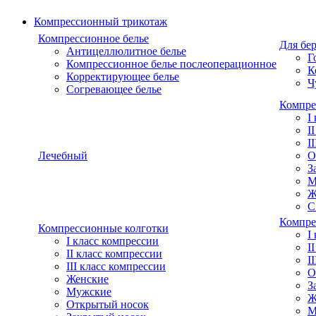
Компрессионный трикотаж
Компрессионное белье
Для бе
Антицеллюлитное белье
Г
Компрессионное белье послеоперационное
К
Корректирующее белье
Ч
Согревающее белье
Компре
I
I
I
Лечебный
О
З
М
Ж
С
Компре
Компрессионные колготки
I
I класс компрессии
I
II класс компрессии
I
III класс компрессии
О
Женские
З
Мужские
Ж
Открытый носок
М