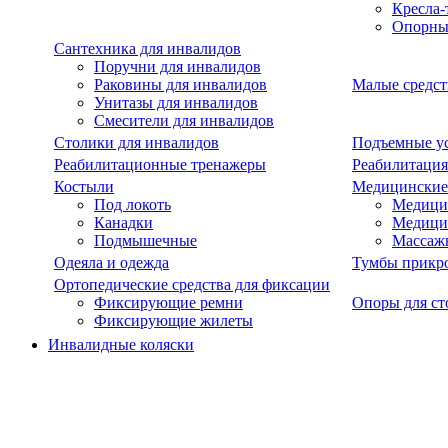
Кресла-
Опорны
Сантехника для инвалидов
Поручни для инвалидов
Раковины для инвалидов
Малые средст
Унитазы для инвалидов
Смесители для инвалидов
Столики для инвалидов
Подъемные ус
Реабилитационные тренажеры
Реабилитация
Костыли
Медицинские
Под локоть
Медицин
Канадки
Медици
Подмышечные
Массаж
Одеяла и одежда
Тумбы прикр
Ортопедические средства для фиксации
Фиксирующие ремни
Опоры для ст
Фиксирующие жилеты
Инвалидные коляски