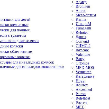
Армед
Bronigen
Amros
Мега-оптим
литации для детей
Karma
Инкар-М
ляски комнатные
Fumagalli
ляски для полных
Rebotec
сла с туалетом
Дания
е инвалидние коляски
Convaid
СИМС-2
идные коляски
Invacare
ляски облегченные
Valentine
ортивные коляски
Barry
ессуары для инвалидных колясок
Ortonica
епленные для инвалидов-колясочников
MED-MOS
Vermeiren
Катаржина
Hoggi
Rollitex
Akcesmed
Patron
Reh4Mat
Россия
МЕТ