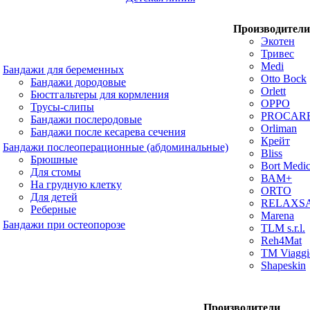
Производители
Экотен
Тривес
Medi
Бандажи для беременных
Otto Bock
Бандажи дородовые
Orlett
Бюстгальтеры для кормления
OPPO
Трусы-слипы
PROCAR
Бандажи послеродовые
Orliman
Бандажи после кесарева сечения
Крейт
Бандажи послеоперационные (абдоминальные)
Bliss
Брюшные
Bort Medic
Для стомы
ВАМ+
На грудную клетку
ORTO
Для детей
RELAXS
Реберные
Marena
Бандажи при остеопорозе
TLM s.r.l.
Reh4Mat
TM Viaggi
Shapeskin
Производители