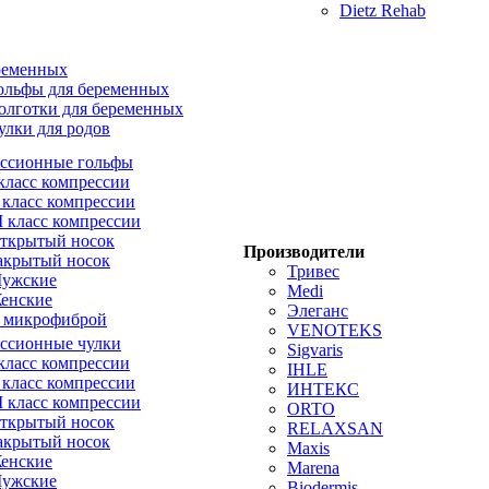
Dietz Rehab
ременных
ольфы для беременных
олготки для беременных
улки для родов
ссионные гольфы
 класс компрессии
I класс компрессии
II класс компрессии
ткрытый носок
Производители
акрытый носок
Тривес
ужские
Medi
енские
Элеганс
 микрофиброй
VENOTEKS
ссионные чулки
Sigvaris
 класс компрессии
IHLE
I класс компрессии
ИНТЕКС
II класс компрессии
ORTO
ткрытый носок
RELAXSAN
акрытый носок
Maxis
енские
Marena
ужские
Biodermis