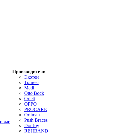
Производители
Экотен
Тривес
Medi
Otto Bock
Orlett
OPPO
PROCARE
Orliman
Push Braces
цовые
DonJoy
REHBAND