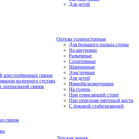
Для детей
Ортезы голеностопные
Для большого пальца стопы
На шнуровке
Разъемные
Спортивные
Шарнирные
Эластичные
й крестообразных связок
Для детей
рмации коленного сустава
Иммобилизирующие
 латеральной связок
На голень
При отвисающей стопе
При переломе пяточной кости
С боковой стабилизацией
х связок
ва
Детская линия