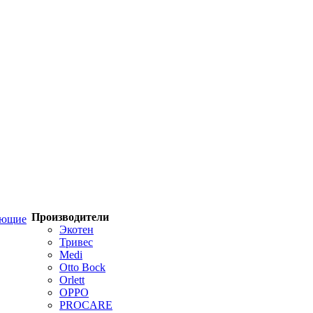
Производители
ующие
Экотен
Тривес
Medi
Otto Bock
Orlett
OPPO
PROCARE