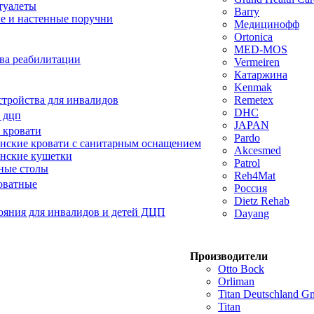
туалеты
Barry
е и настенные поручни
Медицинофф
Ortonica
MED-MOS
ва реабилитации
Vermeiren
Катаржина
Kenmak
тройства для инвалидов
Remetex
DHC
 дцп
JAPAN
 кровати
Pardo
ские кровати с санитарным оснащением
Akcesmed
нские кушетки
Patrol
ные столы
Reh4Mat
оватные
Россия
Dietz Rehab
ояния для инвалидов и детей ДЦП
Dayang
Производители
Otto Bock
Orliman
Titan Deutschland 
Titan