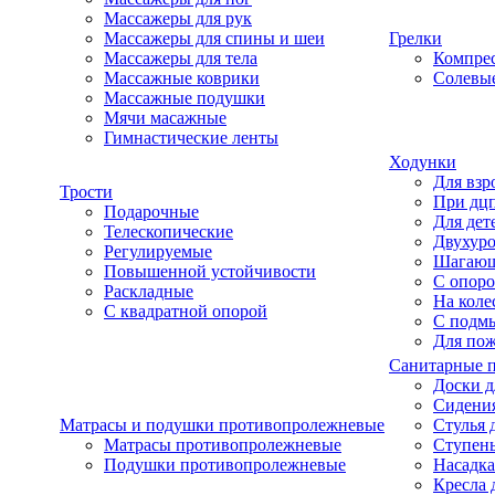
Массажеры для рук
Массажеры для спины и шеи
Грелки
Массажеры для тела
Компре
Массажные коврики
Солевые
Массажные подушки
Мячи масажные
Гимнастические ленты
Ходунки
Для взр
Трости
При дц
Подарочные
Для дет
Телескопические
Двухур
Регулируемые
Шагаю
Повышенной устойчивости
С опоро
Раскладные
На коле
С квадратной опорой
С подм
Для по
Санитарные 
Доски д
Сидения
Матрасы и подушки противопролежневые
Стулья 
Матрасы противопролежневые
Ступень
Подушки противопролежневые
Насадка
Кресла 