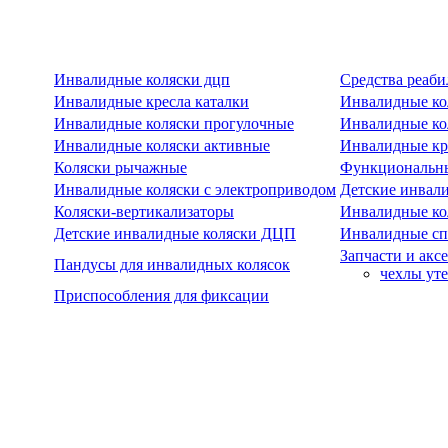
Инвалидные коляски дцп
Средства реаби
Инвалидные кресла каталки
Инвалидные ко
Инвалидные коляски прогулочные
Инвалидные ко
Инвалидные коляски активные
Инвалидные кре
Коляски рычажные
Функциональны
Инвалидные коляски с электроприводом
Детские инвал
Коляски-вертикализаторы
Инвалидные ко
Детские инвалидные коляски ДЦП
Инвалидные сп
Запчасти и акс
Пандусы для инвалидных колясок
чехлы ут
Приспособления для фиксации