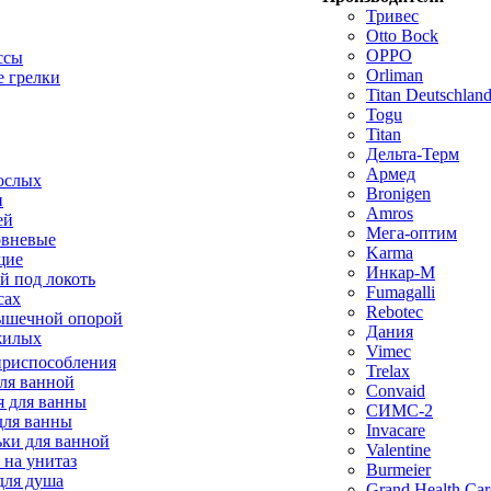
Тривес
Otto Bock
OPPO
ссы
Orliman
 грелки
Titan Deutschla
Togu
Titan
Дельта-Терм
Армед
ослых
Bronigen
п
Amros
ей
Мега-оптим
овневые
Karma
щие
Инкар-М
й под локоть
Fumagalli
сах
Rebotec
ышечной опорой
Дания
жилых
Vimec
приспособления
Trelax
ля ванной
Convaid
 для ванны
СИМС-2
для ванны
Invacare
ки для ванной
Valentine
 на унитаз
Burmeier
для душа
Grand Health Car