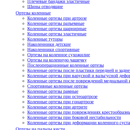
Плечевые бандажи эластичные
Шины отводящие
Ортезы коленные
Коленные ортезы при артрозе
Коленные ортезы разъемные
Коленные ортезы шарнирные
Коленные ортезы эластичные
Коленные туторы
Наколенники детские
Наколенники спортивные
Ортезы на коленное сухожилие
Ортезы на коленную чашечку
Послеоперационные коленные ортезы
Коленные ортезы после пластики передней и задне
Коленные ортезы при варусной и вальгусной дефо
Коленные ортезы после повреждений медиальной и
Спортивные коленные ортезы
Коленные ортезы рамные
Коленные ортезы при остеоартрозе
Коленные ортезы при гонартрозе
Коленные ортезы при артрите
Коленные ортезы при повреждениях крестообразны
Коленные ортезы при боковой нестабильности
Коленные ортезы при деформации коленного суста
Ортезы на пальцы кисти