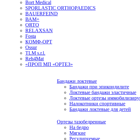
Bort Medical
SPORLASTIC ORTHOPAEDICS
BAUERFEIND
ВАМ+
ORTO
RELAXSAN
Fosta
КОМФ-ОРТ
Ossur
TLM s.r.l.
Reh4Mat
«ПРОП МП «ОРТЕЗ»
Бандажи локтевые
Бандажи при эпикондилите
Локтевые бандажи эластичные
Локтевые ортезы иммобилизир
Налокотники спортивные
Бандажи локтевые для детей
Ортезы тазобедренные
На бедро
Мягкие
Регулируемые