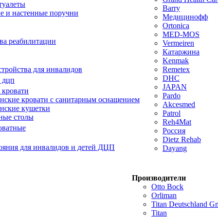
туалеты
Barry
е и настенные поручни
Медицинофф
Ortonica
MED-MOS
ва реабилитации
Vermeiren
Катаржина
Kenmak
тройства для инвалидов
Remetex
DHC
 дцп
JAPAN
 кровати
Pardo
ские кровати с санитарным оснащением
Akcesmed
нские кушетки
Patrol
ные столы
Reh4Mat
оватные
Россия
Dietz Rehab
ояния для инвалидов и детей ДЦП
Dayang
Производители
Otto Bock
Orliman
Titan Deutschland 
Titan