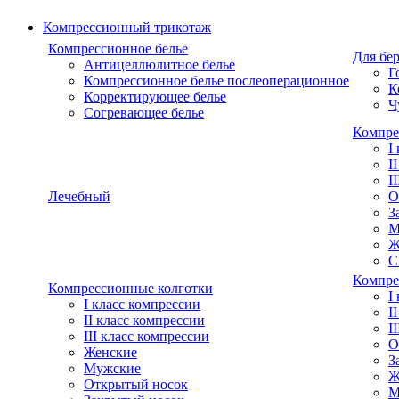
Компрессионный трикотаж
Компрессионное белье
Для бе
Антицеллюлитное белье
Г
Компрессионное белье послеоперационное
К
Корректирующее белье
Ч
Согревающее белье
Компре
I
I
I
Лечебный
О
З
М
Ж
С
Компре
Компрессионные колготки
I
I класс компрессии
I
II класс компрессии
I
III класс компрессии
О
Женские
З
Мужские
Ж
Открытый носок
М