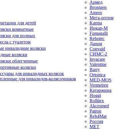
Армед
Bronigen
Amros
Мега-оптим
литации для детей
Karma
Инкар-М
ляски комнатные
Fumagalli
ляски для полных
Rebotec
сла с туалетом
Дания
е инвалидние коляски
Convaid
СИМС-2
идные коляски
Invacare
ляски облегченные
Valentine
ортивные коляски
Barry
ессуары для инвалидных колясок
Ortonica
епленные для инвалидов-колясочников
MED-MOS
Vermeiren
Катаржина
Hoggi
Rollitex
Akcesmed
Patron
Reh4Mat
Россия
МЕТ