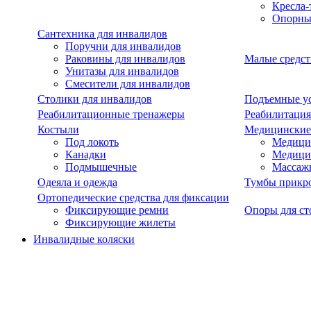
Кресла-
Опорны
Сантехника для инвалидов
Поручни для инвалидов
Раковины для инвалидов
Малые средст
Унитазы для инвалидов
Смесители для инвалидов
Столики для инвалидов
Подъемные ус
Реабилитационные тренажеры
Реабилитация
Костыли
Медицинские
Под локоть
Медицин
Канадки
Медици
Подмышечные
Массаж
Одеяла и одежда
Тумбы прикр
Ортопедические средства для фиксации
Фиксирующие ремни
Опоры для ст
Фиксирующие жилеты
Инвалидные коляски