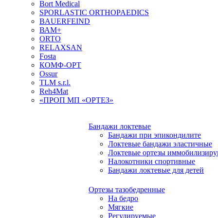
Bort Medical
SPORLASTIC ORTHOPAEDICS
BAUERFEIND
ВАМ+
ORTO
RELAXSAN
Fosta
КОМФ-ОРТ
Ossur
TLM s.r.l.
Reh4Mat
«ПРОП МП «ОРТЕЗ»
Бандажи локтевые
Бандажи при эпикондилите
Локтевые бандажи эластичные
Локтевые ортезы иммобилизир
Налокотники спортивные
Бандажи локтевые для детей
Ортезы тазобедренные
На бедро
Мягкие
Регулируемые