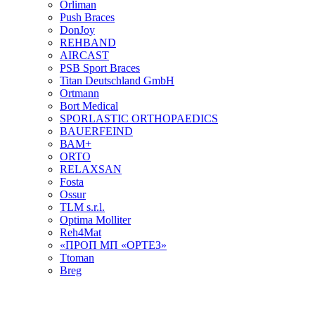
Orliman
Push Braces
DonJoy
REHBAND
AIRCAST
PSB Sport Braces
Titan Deutschland GmbH
Ortmann
Bort Medical
SPORLASTIC ORTHOPAEDICS
BAUERFEIND
ВАМ+
ORTO
RELAXSAN
Fosta
Ossur
TLM s.r.l.
Optima Molliter
Reh4Mat
«ПРОП МП «ОРТЕЗ»
Ttoman
Breg