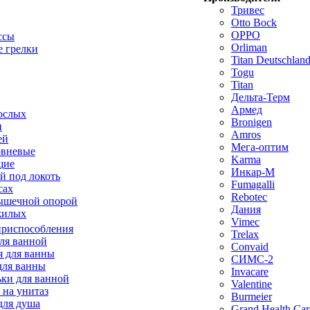
Тривес
Otto Bock
OPPO
ссы
Orliman
 грелки
Titan Deutschla
Togu
Titan
Дельта-Терм
Армед
ослых
Bronigen
п
Amros
ей
Мега-оптим
овневые
Karma
щие
Инкар-М
й под локоть
Fumagalli
сах
Rebotec
ышечной опорой
Дания
жилых
Vimec
приспособления
Trelax
ля ванной
Convaid
 для ванны
СИМС-2
для ванны
Invacare
ки для ванной
Valentine
 на унитаз
Burmeier
для душа
Grand Health Car