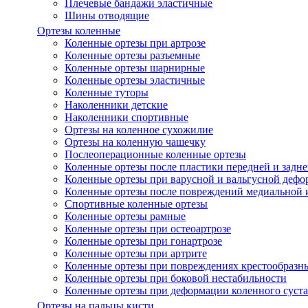
Плечевые бандажи эластичные
Шины отводящие
Ортезы коленные
Коленные ортезы при артрозе
Коленные ортезы разъемные
Коленные ортезы шарнирные
Коленные ортезы эластичные
Коленные туторы
Наколенники детские
Наколенники спортивные
Ортезы на коленное сухожилие
Ортезы на коленную чашечку
Послеоперационные коленные ортезы
Коленные ортезы после пластики передней и задне
Коленные ортезы при варусной и вальгусной дефо
Коленные ортезы после повреждений медиальной и
Спортивные коленные ортезы
Коленные ортезы рамные
Коленные ортезы при остеоартрозе
Коленные ортезы при гонартрозе
Коленные ортезы при артрите
Коленные ортезы при повреждениях крестообразны
Коленные ортезы при боковой нестабильности
Коленные ортезы при деформации коленного суста
Ортезы на пальцы кисти