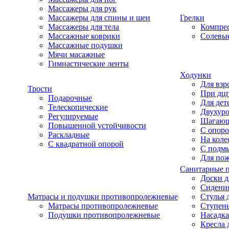
Массажеры для рук
Массажеры для спины и шеи
Грелки
Массажеры для тела
Компре
Массажные коврики
Солевые
Массажные подушки
Мячи масажные
Гимнастические ленты
Ходунки
Для взр
Трости
При дц
Подарочные
Для дет
Телескопические
Двухур
Регулируемые
Шагаю
Повышенной устойчивости
С опоро
Раскладные
На коле
С квадратной опорой
С подм
Для по
Санитарные 
Доски д
Сидения
Матрасы и подушки противопролежневые
Стулья 
Матрасы противопролежневые
Ступень
Подушки противопролежневые
Насадка
Кресла 