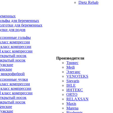
Dietz Rehab
ременных
ольфы для беременных
олготки для беременных
улки для родов
ссионные гольфы
 класс компрессии
I класс компрессии
II класс компрессии
ткрытый носок
Производители
акрытый носок
Тривес
ужские
Medi
енские
Элеганс
 микрофиброй
VENOTEKS
ссионные чулки
Sigvaris
 класс компрессии
IHLE
I класс компрессии
ИНТЕКС
II класс компрессии
ORTO
ткрытый носок
RELAXSAN
акрытый носок
Maxis
енские
Marena
ужские
Biodermis