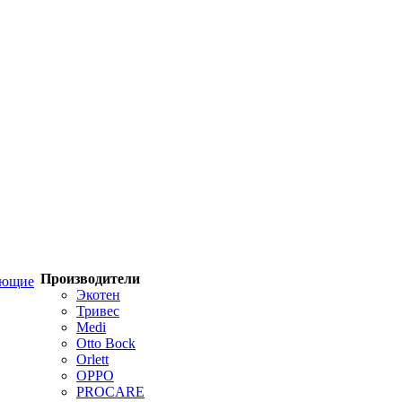
Производители
ующие
Экотен
Тривес
Medi
Otto Bock
Orlett
OPPO
PROCARE