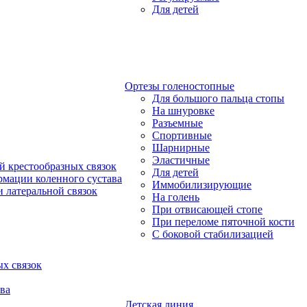
Для детей
Ортезы голеностопные
Для большого пальца стопы
На шнуровке
Разъемные
Спортивные
Шарнирные
Эластичные
й крестообразных связок
Для детей
рмации коленного сустава
Иммобилизирующие
 латеральной связок
На голень
При отвисающей стопе
При переломе пяточной кости
С боковой стабилизацией
х связок
ва
Детская линия