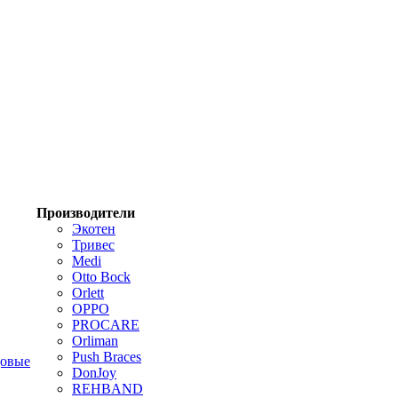
Производители
Экотен
Тривес
Medi
Otto Bock
Orlett
OPPO
PROCARE
Orliman
Push Braces
цовые
DonJoy
REHBAND