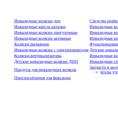
Инвалидные коляски дцп
Средства реаби
Инвалидные кресла каталки
Инвалидные ко
Инвалидные коляски прогулочные
Инвалидные ко
Инвалидные коляски активные
Инвалидные кре
Коляски рычажные
Функциональны
Инвалидные коляски с электроприводом
Детские инвал
Коляски-вертикализаторы
Инвалидные ко
Детские инвалидные коляски ДЦП
Инвалидные сп
Запчасти и акс
Пандусы для инвалидных колясок
чехлы ут
Приспособления для фиксации