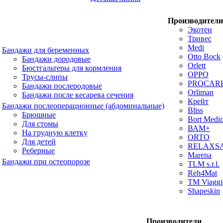
Производители
Экотен
Тривес
Medi
Бандажи для беременных
Otto Bock
Бандажи дородовые
Orlett
Бюстгальтеры для кормления
OPPO
Трусы-слипы
PROCAR
Бандажи послеродовые
Orliman
Бандажи после кесарева сечения
Крейт
Бандажи послеоперационные (абдоминальные)
Bliss
Брюшные
Bort Medic
Для стомы
ВАМ+
На грудную клетку
ORTO
Для детей
RELAXS
Реберные
Marena
Бандажи при остеопорозе
TLM s.r.l.
Reh4Mat
TM Viaggi
Shapeskin
Производители