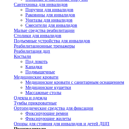
Сантехника для инвалидов
Поручни для инвалидов
Раковины для инвалидов
Унитазы для инвалидов
Смесители для инвалидов
Малые средства реабилитации
Столики для инвалидов
Подъемные устройства для инвалидов
Реабилитационные тренажеры
Реабилитация дцп
Костыли
Под локоть
Канадки
Подмышечные
Медицинские кровати
Медицинские кровати с санитарным оснащением
Медицинские кушетки
Массажные столы
Одеяла и одежда
Тумбы прикроватные
Ортопедические средства для фиксации
Фиксирующие ремни
Фиксирующие жилеты
Опоры для стояния для инвалидов и детей ДЦП
Производители