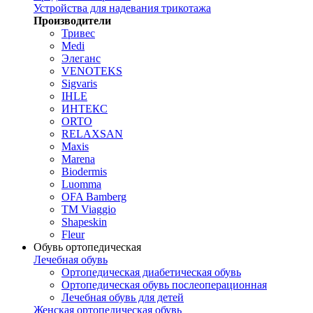
Устройства для надевания трикотажа
Производители
Тривес
Medi
Элеганс
VENOTEKS
Sigvaris
IHLE
ИНТЕКС
ORTO
RELAXSAN
Maxis
Marena
Biodermis
Luomma
OFA Bamberg
TM Viaggio
Shapeskin
Fleur
Обувь ортопедическая
Лечебная обувь
Ортопедическая диабетическая обувь
Ортопедическая обувь послеоперационная
Лечебная обувь для детей
Женская ортопедическая обувь