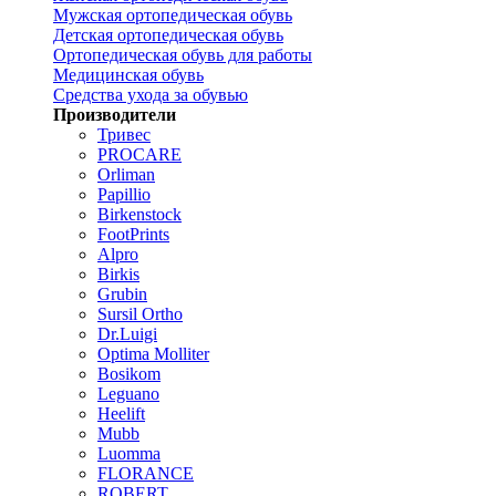
Мужская ортопедическая обувь
Детская ортопедическая обувь
Ортопедическая обувь для работы
Медицинская обувь
Средства ухода за обувью
Производители
Тривес
PROCARE
Orliman
Papillio
Birkenstock
FootPrints
Alpro
Birkis
Grubin
Sursil Ortho
Dr.Luigi
Optima Molliter
Bosikom
Leguano
Heelift
Mubb
Luomma
FLORANCE
ROBERT