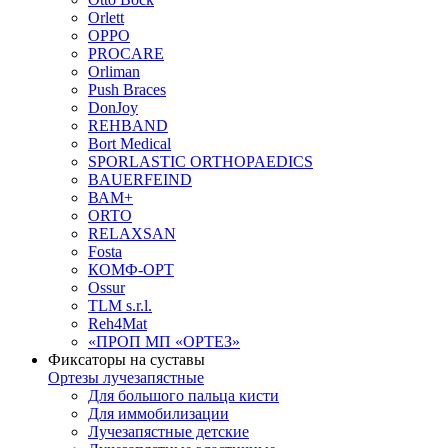
Orlett
OPPO
PROCARE
Orliman
Push Braces
DonJoy
REHBAND
Bort Medical
SPORLASTIC ORTHOPAEDICS
BAUERFEIND
ВАМ+
ORTO
RELAXSAN
Fosta
КОМФ-ОРТ
Ossur
TLM s.r.l.
Reh4Mat
«ПРОП МП «ОРТЕЗ»
Фиксаторы на суставы
Ортезы лучезапястные
Для большого пальца кисти
Для иммобилизации
Лучезапястные детские