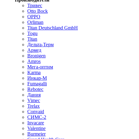
Тривес
Otto Bock
OPPO
Orliman
Titan Deutschland GmbH
Togu
Titan
Дельта-Терм
Армед
Bronigen
Amros
Мега-оптим
Karma
Инкар-М
Fumagalli
Rebotec
Дания
Vimec
Trelax
Convaid
СИМС-2
Invacare
Valentine
Burmeier