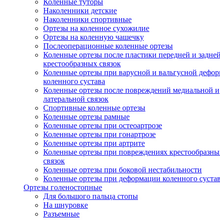
Коленные туторы
Наколенники детские
Наколенники спортивные
Ортезы на коленное сухожилие
Ортезы на коленную чашечку
Послеоперационные коленные ортезы
Коленные ортезы после пластики передней и задне
крестообразных связок
Коленные ортезы при варусной и вальгусной дефо
коленного сустава
Коленные ортезы после повреждений медиальной и
латеральной связок
Спортивные коленные ортезы
Коленные ортезы рамные
Коленные ортезы при остеоартрозе
Коленные ортезы при гонартрозе
Коленные ортезы при артрите
Коленные ортезы при повреждениях крестообразны
связок
Коленные ортезы при боковой нестабильности
Коленные ортезы при деформации коленного суста
Ортезы голеностопные
Для большого пальца стопы
На шнуровке
Разъемные