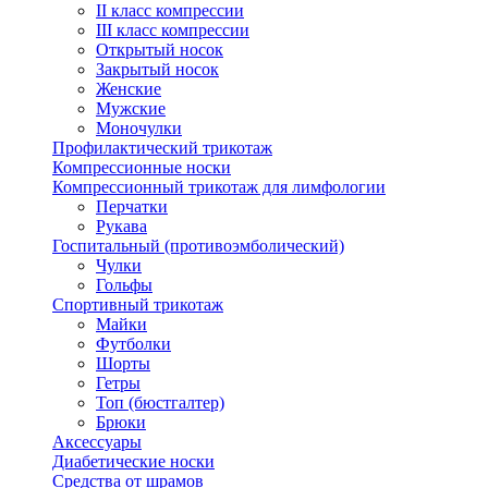
II класс компрессии
III класс компрессии
Открытый носок
Закрытый носок
Женские
Мужские
Моночулки
Профилактический трикотаж
Компрессионные носки
Компрессионный трикотаж для лимфологии
Перчатки
Рукава
Госпитальный (противоэмболический)
Чулки
Гольфы
Спортивный трикотаж
Майки
Футболки
Шорты
Гетры
Топ (бюстгалтер)
Брюки
Аксессуары
Диабетические носки
Средства от шрамов