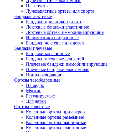
Лучезапястные эластичные
На запястье
Лучезапястные ортезы для спорта
Бандажи локтевые
Бандажи при эпикондилите
Локтевые бандажи эластичные
Локтевые ортезы иммобилизирующие
Налокотники спортивные
Бандажи локтевые для детей
Бандажи плечевые
Бандажи косыночные
Бандажи плечевые для детей
Плечевые бандажи иммобилизирующие
Плечевые бандажи эластичные
Шины отводящие
Ортезы тазобедренные
На бедро
Мягкие
Регулируемые
Для детей
Ортезы коленные
Коленные ортезы при артрозе
Коленные ортезы разъемные
Коленные ортезы шарнирные
Коленные ортезы эластичные