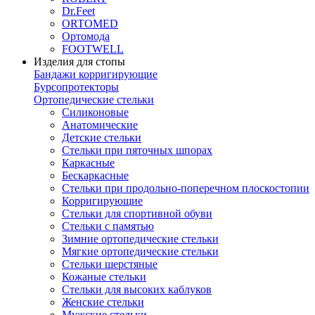
Dr.Feet
ORTOMED
Ортомода
FOOTWELL
Изделия для стопы
Бандажи корригирующие
Бурсопротекторы
Ортопедические стельки
Силиконовые
Анатомические
Детские стельки
Стельки при пяточных шпорах
Каркасные
Бескаркасные
Стельки при продольно-поперечном плоскостопии
Корригирующие
Стельки для спортивной обуви
Стельки с памятью
Зимние ортопедические стельки
Мягкие ортопедические стельки
Стельки шерстяные
Кожаные стельки
Стельки для высоких каблуков
Женские стельки
Мужские стельки