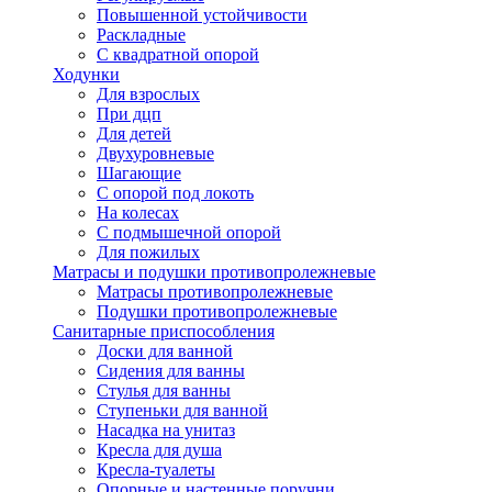
Повышенной устойчивости
Раскладные
С квадратной опорой
Ходунки
Для взрослых
При дцп
Для детей
Двухуровневые
Шагающие
С опорой под локоть
На колесах
С подмышечной опорой
Для пожилых
Матрасы и подушки противопролежневые
Матрасы противопролежневые
Подушки противопролежневые
Санитарные приспособления
Доски для ванной
Сидения для ванны
Стулья для ванны
Ступеньки для ванной
Насадка на унитаз
Кресла для душа
Кресла-туалеты
Опорные и настенные поручни