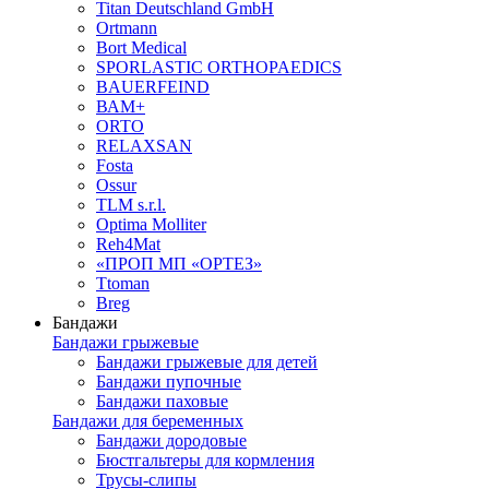
Titan Deutschland GmbH
Ortmann
Bort Medical
SPORLASTIC ORTHOPAEDICS
BAUERFEIND
ВАМ+
ORTO
RELAXSAN
Fosta
Ossur
TLM s.r.l.
Optima Molliter
Reh4Mat
«ПРОП МП «ОРТЕЗ»
Ttoman
Breg
Бандажи
Бандажи грыжевые
Бандажи грыжевые для детей
Бандажи пупочные
Бандажи паховые
Бандажи для беременных
Бандажи дородовые
Бюстгальтеры для кормления
Трусы-слипы