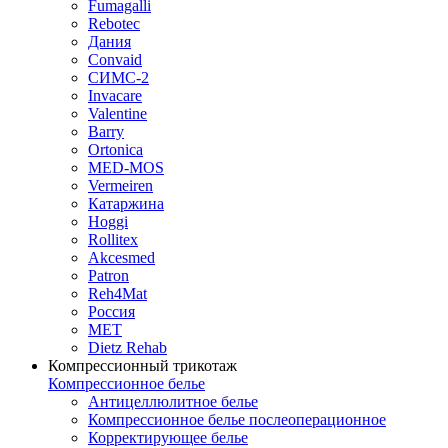
Fumagalli
Rebotec
Дания
Convaid
СИМС-2
Invacare
Valentine
Barry
Ortonica
MED-MOS
Vermeiren
Катаржина
Hoggi
Rollitex
Akcesmed
Patron
Reh4Mat
Россия
МЕТ
Dietz Rehab
Компрессионный трикотаж
Компрессионное белье
Антицеллюлитное белье
Компрессионное белье послеоперационное
Корректирующее белье