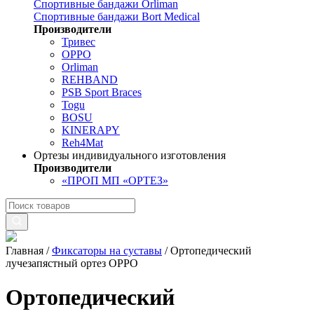
Спортивные бандажи Orliman
Спортивные бандажи Bort Medical
Производители
Тривес
OPPO
Orliman
REHBAND
PSB Sport Braces
Togu
BOSU
KINERAPY
Reh4Mat
Ортезы индивидуального изготовления
Производители
«ПРОП МП «ОРТЕЗ»
Главная
/
Фиксаторы на суставы
/
Ортопедический
лучезапястный ортез OPPO
Ортопедический