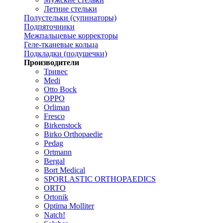
Летние стельки
Полустельки (супинаторы)
Подпяточники
Межпальцевые корректоры
Геле-тканевые кольца
Подкладки (подушечки)
Производители
Тривес
Medi
Otto Bock
OPPO
Orliman
Fresco
Birkenstock
Birko Orthopaedie
Pedag
Ortmann
Bergal
Bort Medical
SPORLASTIC ORTHOPAEDICS
ORTO
Ortonik
Optima Molliter
Natch!