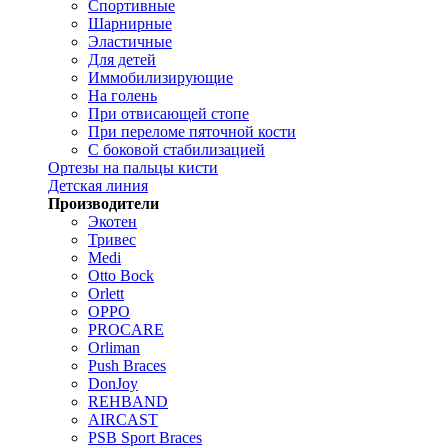
Спортивные
Шарнирные
Эластичные
Для детей
Иммобилизирующие
На голень
При отвисающей стопе
При переломе пяточной кости
С боковой стабилизацией
Ортезы на пальцы кисти
Детская линия
Производители
Экотен
Тривес
Medi
Otto Bock
Orlett
OPPO
PROCARE
Orliman
Push Braces
DonJoy
REHBAND
AIRCAST
PSB Sport Braces