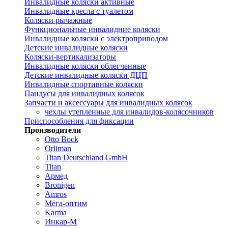
Инвалидные коляски активные
Инвалидные кресла с туалетом
Коляски рычажные
Функциональные инвалидние коляски
Инвалидные коляски с электроприводом
Детские инвалидные коляски
Коляски-вертикализаторы
Инвалидные коляски облегченные
Детские инвалидные коляски ДЦП
Инвалидные спортивные коляски
Пандусы для инвалидных колясок
Запчасти и аксессуары для инвалидных колясок
чехлы утепленные для инвалидов-колясочников
Приспособления для фиксации
Производители
Otto Bock
Orliman
Titan Deutschland GmbH
Titan
Армед
Bronigen
Amros
Мега-оптим
Karma
Инкар-М