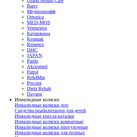
Grand Health Care
Barry
Медицинофф
Ortonica
MED-MOS
Vermeiren
Катаржина
Kenmak
Remetex
DHC
JAPAN
Pardo
Akcesmed
Patrol
Reh4Mat
Россия
Dietz Rehab
Dayang
Инвалидные коляски
Инвалидные коляски дцп
Средства реабилитации для детей
Инвалидные кресла каталки
Инвалидные коляски комнатные
Инвалидные коляски прогулочные
Инвалидные коляски для полных