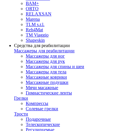
ВАМ+
ORTO
RELAXSAN
Marena
TLM s.r.l.
Reh4Mat
TM Viaggio
Shapeskin
Средства для реабилитации
Массажеры для реабилитации
Массажеры для ног
Массажеры для рук
Массажеры для спины и шеи
Массажеры для тела
Массажные коврики
Массажные подушки
Мячи масажные
Гимнастические ленты
Грелки
Компрессы
Солевые грелки
Трости
Подарочные
Телескопические
Регулируемые