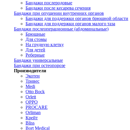
Бандажи послеродовые
Бандажи после кесарева сечения
Бандажи при опущении внутренних органов
Бандажи для поддержки органов брюшной области
Бандажи для поддержки органов малого таза
Бандажи послеоперационные (абдоминальные)
Брюшные
Для стомы
На грудную клетку
Для детей
Реберные
Бандажи универсальные
Бандажи при остеопорозе
Производители
Экотен
Тривес
Medi
Otto Bock
Orlett
OPPO
PROCARE
Orliman
Крейт
Bliss
Bort Medical