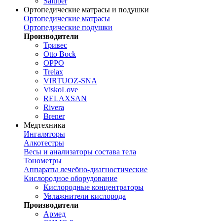
Saluber
Ортопедические матрасы и подушки
Ортопедические матрасы
Ортопедические подушки
Производители
Тривес
Otto Bock
OPPO
Trelax
VIRTUOZ-SNA
ViskoLove
RELAXSAN
Rivera
Brener
Медтехника
Ингаляторы
Алкотестры
Весы и анализаторы состава тела
Тонометры
Аппараты лечебно-диагностические
Кислородное оборудование
Кислородные концентраторы
Увлажнители кислорода
Производители
Армед