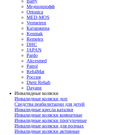
Barry
Медицинофф
Ortonica
MED-MOS
Vermeiren
Катаржина
Kenmak
Remetex
DHC
JAPAN
Pardo
Akcesmed
Patrol
Reh4Mat
Россия
Dietz Rehab
Dayang
Инвалидные коляски
Инвалидные коляски дцп
Средства реабилитации для детей
Инвалидные кресла каталки
Инвалидные коляски комнатные
Инвалидные коляски прогулочные
Инвалидные коляски для полных
Инвалидные коляски активные