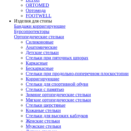
ORTOMED
Ортомода
FOOTWELL
Изделия для стопы
Бандажи корригирующие
Бурсопротекторы
Ортопедические стельки
Силиконовые
Анатомические
Детские стельки
Стельки при пяточных шпорах
Каркасные
Бескаркасные
Стельки при продольно-поперечном плоскостопии
Корригирующие
Стельки для спортивной обуви
Стельки с памятью
Зимние ортопедические стельки
Мягкие ортопедические стельки
Стельки шерстяные
Кожаные стельки
Стельки для высоких каблуков
Женские стельки
Мужские стельки