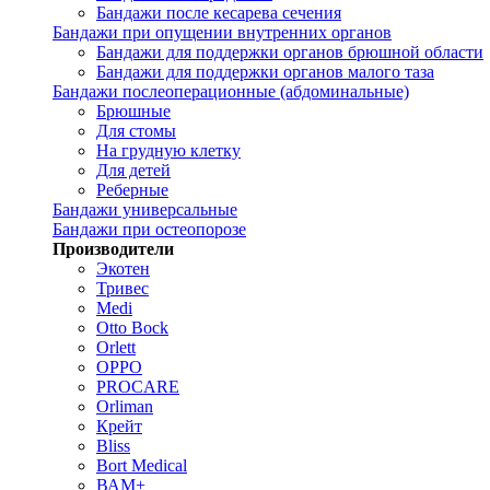
Бандажи после кесарева сечения
Бандажи при опущении внутренних органов
Бандажи для поддержки органов брюшной области
Бандажи для поддержки органов малого таза
Бандажи послеоперационные (абдоминальные)
Брюшные
Для стомы
На грудную клетку
Для детей
Реберные
Бандажи универсальные
Бандажи при остеопорозе
Производители
Экотен
Тривес
Medi
Otto Bock
Orlett
OPPO
PROCARE
Orliman
Крейт
Bliss
Bort Medical
ВАМ+