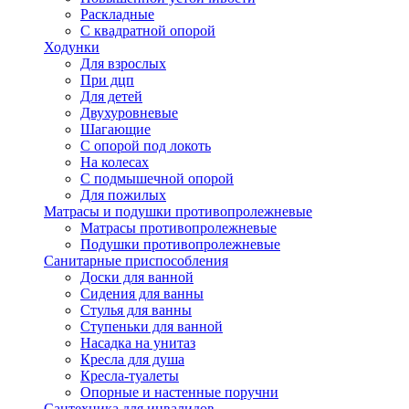
Раскладные
С квадратной опорой
Ходунки
Для взрослых
При дцп
Для детей
Двухуровневые
Шагающие
С опорой под локоть
На колесах
С подмышечной опорой
Для пожилых
Матрасы и подушки противопролежневые
Матрасы противопролежневые
Подушки противопролежневые
Санитарные приспособления
Доски для ванной
Сидения для ванны
Стулья для ванны
Ступеньки для ванной
Насадка на унитаз
Кресла для душа
Кресла-туалеты
Опорные и настенные поручни
Сантехника для инвалидов