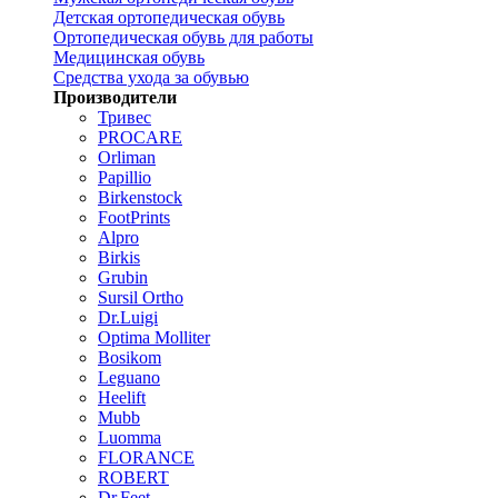
Детская ортопедическая обувь
Ортопедическая обувь для работы
Медицинская обувь
Средства ухода за обувью
Производители
Тривес
PROCARE
Orliman
Papillio
Birkenstock
FootPrints
Alpro
Birkis
Grubin
Sursil Ortho
Dr.Luigi
Optima Molliter
Bosikom
Leguano
Heelift
Mubb
Luomma
FLORANCE
ROBERT
Dr.Feet