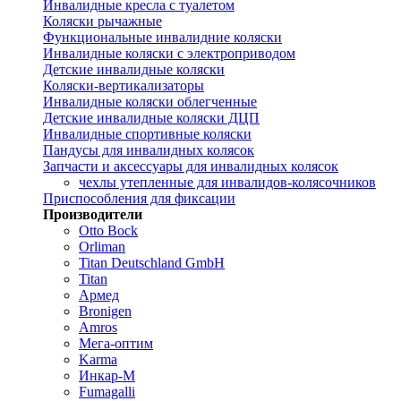
Инвалидные кресла с туалетом
Коляски рычажные
Функциональные инвалидние коляски
Инвалидные коляски с электроприводом
Детские инвалидные коляски
Коляски-вертикализаторы
Инвалидные коляски облегченные
Детские инвалидные коляски ДЦП
Инвалидные спортивные коляски
Пандусы для инвалидных колясок
Запчасти и аксессуары для инвалидных колясок
чехлы утепленные для инвалидов-колясочников
Приспособления для фиксации
Производители
Otto Bock
Orliman
Titan Deutschland GmbH
Titan
Армед
Bronigen
Amros
Мега-оптим
Karma
Инкар-М
Fumagalli