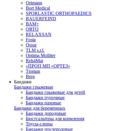
Ortmann
Bort Medical
SPORLASTIC ORTHOPAEDICS
BAUERFEIND
ВАМ+
ORTO
RELAXSAN
Fosta
Ossur
TLM s.r.l.
Optima Molliter
Reh4Mat
«ПРОП МП «ОРТЕЗ»
Ttoman
Breg
Бандажи
Бандажи грыжевые
Бандажи грыжевые для детей
Бандажи пупочные
Бандажи паховые
Бандажи для беременных
Бандажи дородовые
Бюстгальтеры для кормления
Трусы-слипы
Бандажи послеродовые