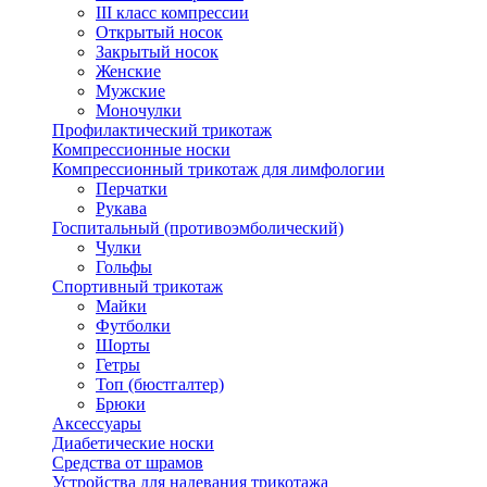
III класс компрессии
Открытый носок
Закрытый носок
Женские
Мужские
Моночулки
Профилактический трикотаж
Компрессионные носки
Компрессионный трикотаж для лимфологии
Перчатки
Рукава
Госпитальный (противоэмболический)
Чулки
Гольфы
Спортивный трикотаж
Майки
Футболки
Шорты
Гетры
Топ (бюстгалтер)
Брюки
Аксессуары
Диабетические носки
Средства от шрамов
Устройства для надевания трикотажа