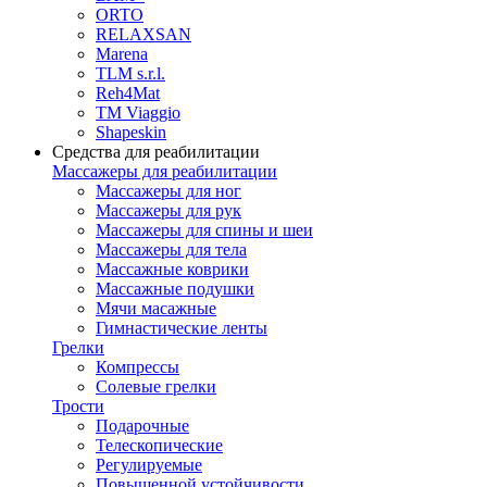
ORTO
RELAXSAN
Marena
TLM s.r.l.
Reh4Mat
TM Viaggio
Shapeskin
Средства для реабилитации
Массажеры для реабилитации
Массажеры для ног
Массажеры для рук
Массажеры для спины и шеи
Массажеры для тела
Массажные коврики
Массажные подушки
Мячи масажные
Гимнастические ленты
Грелки
Компрессы
Солевые грелки
Трости
Подарочные
Телескопические
Регулируемые
Повышенной устойчивости