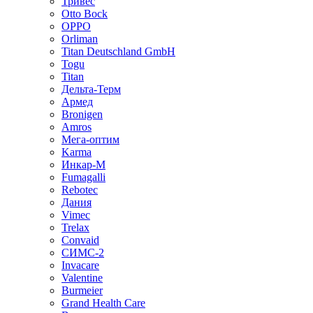
Тривес
Otto Bock
OPPO
Orliman
Titan Deutschland GmbH
Togu
Titan
Дельта-Терм
Армед
Bronigen
Amros
Мега-оптим
Karma
Инкар-М
Fumagalli
Rebotec
Дания
Vimec
Trelax
Convaid
СИМС-2
Invacare
Valentine
Burmeier
Grand Health Care