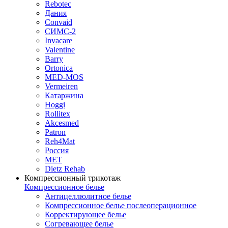
Rebotec
Дания
Convaid
СИМС-2
Invacare
Valentine
Barry
Ortonica
MED-MOS
Vermeiren
Катаржина
Hoggi
Rollitex
Akcesmed
Patron
Reh4Mat
Россия
МЕТ
Dietz Rehab
Компрессионный трикотаж
Компрессионное белье
Антицеллюлитное белье
Компрессионное белье послеоперационное
Корректирующее белье
Согревающее белье