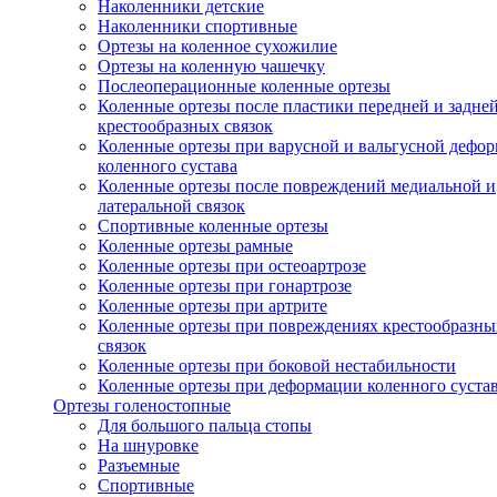
Наколенники детские
Наколенники спортивные
Ортезы на коленное сухожилие
Ортезы на коленную чашечку
Послеоперационные коленные ортезы
Коленные ортезы после пластики передней и задне
крестообразных связок
Коленные ортезы при варусной и вальгусной дефо
коленного сустава
Коленные ортезы после повреждений медиальной и
латеральной связок
Спортивные коленные ортезы
Коленные ортезы рамные
Коленные ортезы при остеоартрозе
Коленные ортезы при гонартрозе
Коленные ортезы при артрите
Коленные ортезы при повреждениях крестообразны
связок
Коленные ортезы при боковой нестабильности
Коленные ортезы при деформации коленного суста
Ортезы голеностопные
Для большого пальца стопы
На шнуровке
Разъемные
Спортивные