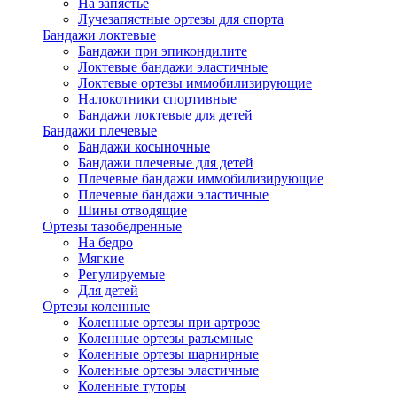
На запястье
Лучезапястные ортезы для спорта
Бандажи локтевые
Бандажи при эпикондилите
Локтевые бандажи эластичные
Локтевые ортезы иммобилизирующие
Налокотники спортивные
Бандажи локтевые для детей
Бандажи плечевые
Бандажи косыночные
Бандажи плечевые для детей
Плечевые бандажи иммобилизирующие
Плечевые бандажи эластичные
Шины отводящие
Ортезы тазобедренные
На бедро
Мягкие
Регулируемые
Для детей
Ортезы коленные
Коленные ортезы при артрозе
Коленные ортезы разъемные
Коленные ортезы шарнирные
Коленные ортезы эластичные
Коленные туторы