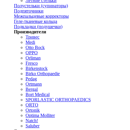
Летние стельки
Полустельки (супинаторы)
Подпяточники
Межпальцевые корректоры
Геле-тканевые кольца
Подкладки (подушечки)
Производители
Тривес
Medi
Otto Bock
OPPO
Orliman
Fresco
Birkenstock
Birko Orthopaedie
Pedag
Ortmann
Bergal
Bort Medical
SPORLASTIC ORTHOPAEDICS
ORTO
Ortonik
Optima Molliter
Natch!
Saluber