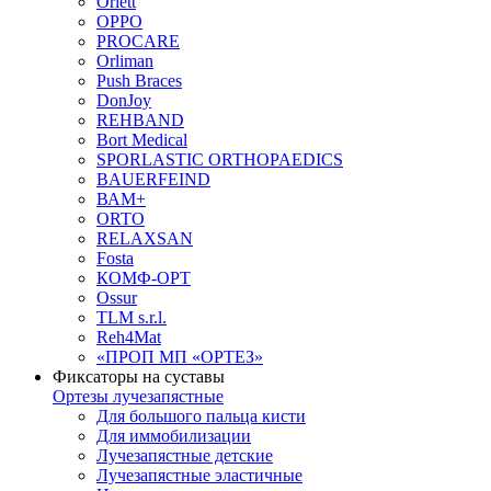
Orlett
OPPO
PROCARE
Orliman
Push Braces
DonJoy
REHBAND
Bort Medical
SPORLASTIC ORTHOPAEDICS
BAUERFEIND
ВАМ+
ORTO
RELAXSAN
Fosta
КОМФ-ОРТ
Ossur
TLM s.r.l.
Reh4Mat
«ПРОП МП «ОРТЕЗ»
Фиксаторы на суставы
Ортезы лучезапястные
Для большого пальца кисти
Для иммобилизации
Лучезапястные детские
Лучезапястные эластичные