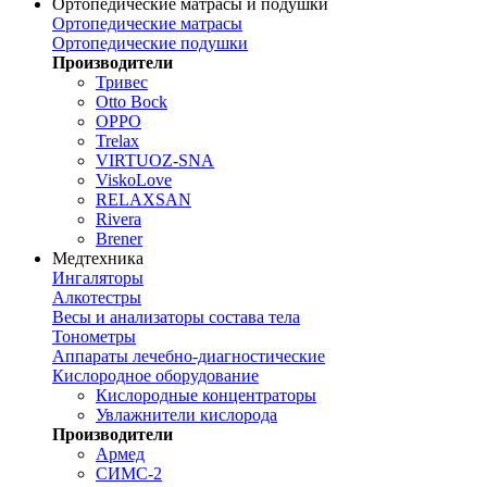
Ортопедические матрасы и подушки
Ортопедические матрасы
Ортопедические подушки
Производители
Тривес
Otto Bock
OPPO
Trelax
VIRTUOZ-SNA
ViskoLove
RELAXSAN
Rivera
Brener
Медтехника
Ингаляторы
Алкотестры
Весы и анализаторы состава тела
Тонометры
Аппараты лечебно-диагностические
Кислородное оборудование
Кислородные концентраторы
Увлажнители кислорода
Производители
Армед
СИМС-2