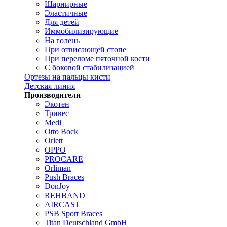
Шарнирные
Эластичные
Для детей
Иммобилизирующие
На голень
При отвисающей стопе
При переломе пяточной кости
С боковой стабилизацией
Ортезы на пальцы кисти
Детская линия
Производители
Экотен
Тривес
Medi
Otto Bock
Orlett
OPPO
PROCARE
Orliman
Push Braces
DonJoy
REHBAND
AIRCAST
PSB Sport Braces
Titan Deutschland GmbH