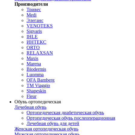
Производители
Тривес
Medi
Элеганс
VENOTEKS
Sigvaris
IHLE
ИНТЕКС
ORTO
RELAXSAN
Maxis
Marena
Biodermis
Luomma
OFA Bamberg
TM Viaggio
Shapeskin
Fleur
Обувь ортопедическая
Лечебная обувь
Ортопедическая диабетическая обувь
Ортопедическая обувь послеоперационная
Лечебная обувь для детей
Женская ортопедическая обувь
Мужская ортопедическая обувь