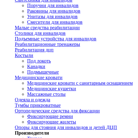
Поручни для инвалидов
Раковины для инвалидов
Унитазы для инвалидов
Смесители для инвалидов
Малые средства реабилитации
Столики для инвалидов
Подъемные устройства для инвалидов
Реабилитационные тренажеры
Реабилитация дцп
Костыли
Под локоть
Канадки
Подмышечные
Медицинские кровати
Медицинские кровати с санитарным оснащением
Медицинские кушетки
Массажные столы
Одеяла и одежда
Тумбы прикроватные
Ортопедические средства для фиксации
Фиксирующие ремни
Фиксирующие жилеты
Опоры для стояния для инвалидов и детей ДЦП
Производители