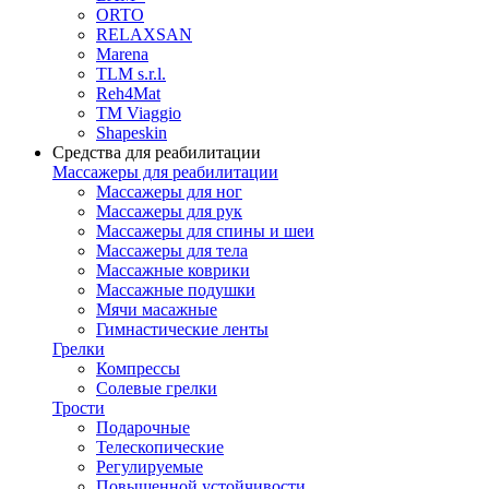
ORTO
RELAXSAN
Marena
TLM s.r.l.
Reh4Mat
TM Viaggio
Shapeskin
Средства для реабилитации
Массажеры для реабилитации
Массажеры для ног
Массажеры для рук
Массажеры для спины и шеи
Массажеры для тела
Массажные коврики
Массажные подушки
Мячи масажные
Гимнастические ленты
Грелки
Компрессы
Солевые грелки
Трости
Подарочные
Телескопические
Регулируемые
Повышенной устойчивости