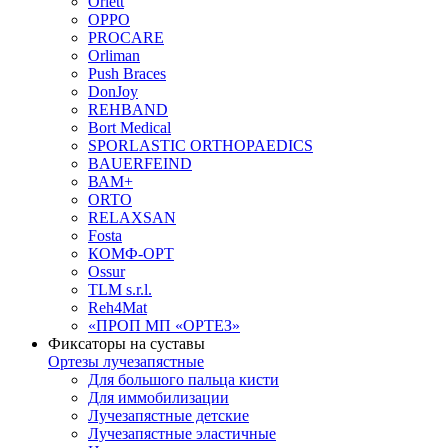
Orlett
OPPO
PROCARE
Orliman
Push Braces
DonJoy
REHBAND
Bort Medical
SPORLASTIC ORTHOPAEDICS
BAUERFEIND
ВАМ+
ORTO
RELAXSAN
Fosta
КОМФ-ОРТ
Ossur
TLM s.r.l.
Reh4Mat
«ПРОП МП «ОРТЕЗ»
Фиксаторы на суставы
Ортезы лучезапястные
Для большого пальца кисти
Для иммобилизации
Лучезапястные детские
Лучезапястные эластичные