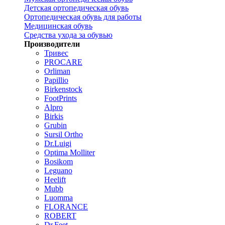
Детская ортопедическая обувь
Ортопедическая обувь для работы
Медицинская обувь
Средства ухода за обувью
Производители
Тривес
PROCARE
Orliman
Papillio
Birkenstock
FootPrints
Alpro
Birkis
Grubin
Sursil Ortho
Dr.Luigi
Optima Molliter
Bosikom
Leguano
Heelift
Mubb
Luomma
FLORANCE
ROBERT
Dr.Feet