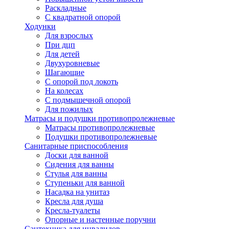
Раскладные
С квадратной опорой
Ходунки
Для взрослых
При дцп
Для детей
Двухуровневые
Шагающие
С опорой под локоть
На колесах
С подмышечной опорой
Для пожилых
Матрасы и подушки противопролежневые
Матрасы противопролежневые
Подушки противопролежневые
Санитарные приспособления
Доски для ванной
Сидения для ванны
Стулья для ванны
Ступеньки для ванной
Насадка на унитаз
Кресла для душа
Кресла-туалеты
Опорные и настенные поручни
Сантехника для инвалидов