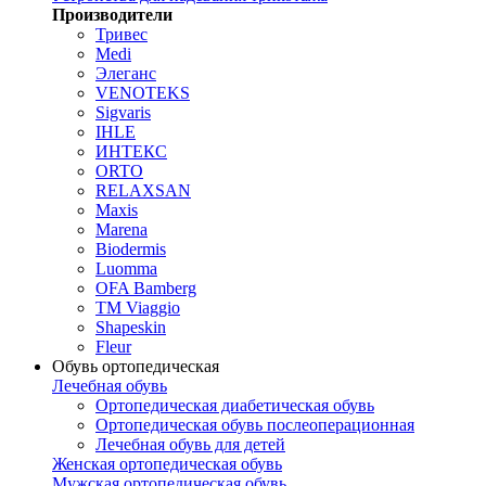
Производители
Тривес
Medi
Элеганс
VENOTEKS
Sigvaris
IHLE
ИНТЕКС
ORTO
RELAXSAN
Maxis
Marena
Biodermis
Luomma
OFA Bamberg
TM Viaggio
Shapeskin
Fleur
Обувь ортопедическая
Лечебная обувь
Ортопедическая диабетическая обувь
Ортопедическая обувь послеоперационная
Лечебная обувь для детей
Женская ортопедическая обувь
Мужская ортопедическая обувь