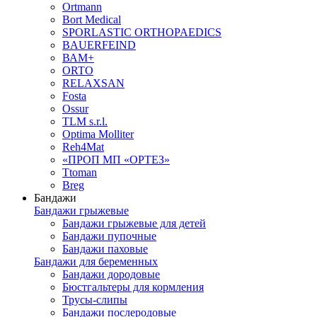
Ortmann
Bort Medical
SPORLASTIC ORTHOPAEDICS
BAUERFEIND
ВАМ+
ORTO
RELAXSAN
Fosta
Ossur
TLM s.r.l.
Optima Molliter
Reh4Mat
«ПРОП МП «ОРТЕЗ»
Ttoman
Breg
Бандажи
Бандажи грыжевые
Бандажи грыжевые для детей
Бандажи пупочные
Бандажи паховые
Бандажи для беременных
Бандажи дородовые
Бюстгальтеры для кормления
Трусы-слипы
Бандажи послеродовые