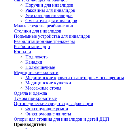
Поручни для инвалидов
Раковины для инвалидов
Унитазы для инвалидов
Смесители для инвалидов
Малые средства реабилитации
Столики для инвалидов
Подъемные устройства для инвалидов
Реабилитационные тренажеры
Реабилитация дцп
Костыли
Под локоть
Канадки
Подмышечные
Медицинские кровати
Медицинские кровати с санитарным оснащением
Медицинские кушетки
Массажные столы
Одеяла и одежда
Тумбы прикроватные
Ортопедические средства для фиксации
Фиксирующие ремни
Фиксирующие жилеты
Опоры для стояния для инвалидов и детей ДЦП
Производители