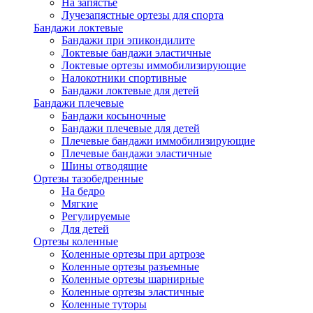
На запястье
Лучезапястные ортезы для спорта
Бандажи локтевые
Бандажи при эпикондилите
Локтевые бандажи эластичные
Локтевые ортезы иммобилизирующие
Налокотники спортивные
Бандажи локтевые для детей
Бандажи плечевые
Бандажи косыночные
Бандажи плечевые для детей
Плечевые бандажи иммобилизирующие
Плечевые бандажи эластичные
Шины отводящие
Ортезы тазобедренные
На бедро
Мягкие
Регулируемые
Для детей
Ортезы коленные
Коленные ортезы при артрозе
Коленные ортезы разъемные
Коленные ортезы шарнирные
Коленные ортезы эластичные
Коленные туторы