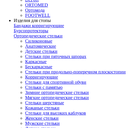
ORTOMED
Ортомода
FOOTWELL
Изделия для стопы
Бандажи корригирующие
Бурсопротекторы
Ортопедические стельки
Силиконовые
Анатомические
Детские стельки
Стельки при пяточных шпорах
Каркасные
Бескаркасные
Стельки при продольно-поперечном плоскостопии
Корригирующие
Стельки для спортивной обуви
Стельки с памятью
Зимние ортопедические стельки
Мягкие ортопедические стельки
Стельки шерстяные
Кожаные стельки
Стельки для высоких каблуков
Женские стельки
Мужские стельки