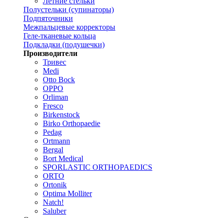
Летние стельки
Полустельки (супинаторы)
Подпяточники
Межпальцевые корректоры
Геле-тканевые кольца
Подкладки (подушечки)
Производители
Тривес
Medi
Otto Bock
OPPO
Orliman
Fresco
Birkenstock
Birko Orthopaedie
Pedag
Ortmann
Bergal
Bort Medical
SPORLASTIC ORTHOPAEDICS
ORTO
Ortonik
Optima Molliter
Natch!
Saluber