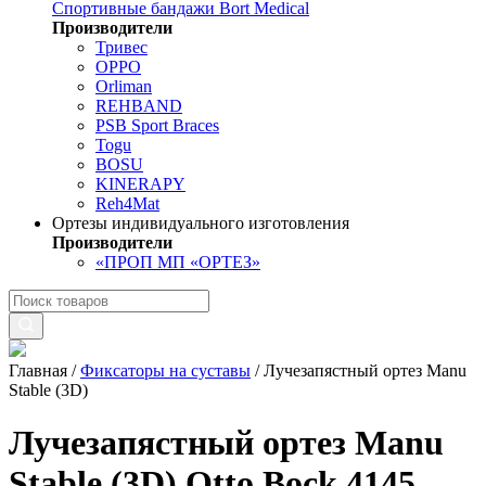
Спортивные бандажи Bort Medical
Производители
Тривес
OPPO
Orliman
REHBAND
PSB Sport Braces
Togu
BOSU
KINERAPY
Reh4Mat
Ортезы индивидуального изготовления
Производители
«ПРОП МП «ОРТЕЗ»
Главная
/
Фиксаторы на суставы
/
Лучезапястный ортез Manu
Stable (3D)
Лучезапястный ортез Manu
Stable (3D) Otto Bock 4145