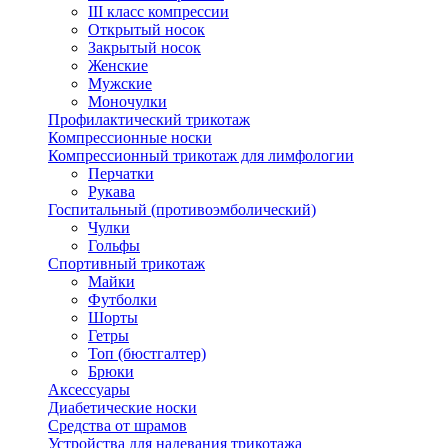
III класс компрессии
Открытый носок
Закрытый носок
Женские
Мужские
Моночулки
Профилактический трикотаж
Компрессионные носки
Компрессионный трикотаж для лимфологии
Перчатки
Рукава
Госпитальный (противоэмболический)
Чулки
Гольфы
Спортивный трикотаж
Майки
Футболки
Шорты
Гетры
Топ (бюстгалтер)
Брюки
Аксессуары
Диабетические носки
Средства от шрамов
Устройства для надевания трикотажа