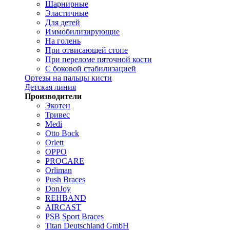
Шарнирные
Эластичные
Для детей
Иммобилизирующие
На голень
При отвисающей стопе
При переломе пяточной кости
С боковой стабилизацией
Ортезы на пальцы кисти
Детская линия
Производители
Экотен
Тривес
Medi
Otto Bock
Orlett
OPPO
PROCARE
Orliman
Push Braces
DonJoy
REHBAND
AIRCAST
PSB Sport Braces
Titan Deutschland GmbH