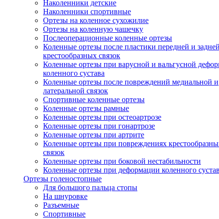
Наколенники детские
Наколенники спортивные
Ортезы на коленное сухожилие
Ортезы на коленную чашечку
Послеоперационные коленные ортезы
Коленные ортезы после пластики передней и задне
крестообразных связок
Коленные ортезы при варусной и вальгусной дефо
коленного сустава
Коленные ортезы после повреждений медиальной и
латеральной связок
Спортивные коленные ортезы
Коленные ортезы рамные
Коленные ортезы при остеоартрозе
Коленные ортезы при гонартрозе
Коленные ортезы при артрите
Коленные ортезы при повреждениях крестообразны
связок
Коленные ортезы при боковой нестабильности
Коленные ортезы при деформации коленного суста
Ортезы голеностопные
Для большого пальца стопы
На шнуровке
Разъемные
Спортивные