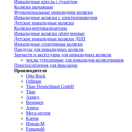
Инвалидные кресла с туалетом
Коляски рычажные
Функциональные инвалидние коляски
Инвалидные коляски с электроприводом
Детские инвалидные коляски
Коляски-вертикализаторы
Инвалидные коляски облегченные
Детские инвалидные коляски ДЦП
Инвалидные спортивные коляски
Пандусы для инвалидных колясок
Запчасти и аксессуары для инвалидных колясок
чехлы утепленные для инвалидов-колясочников
Приспособления для фиксации
Производители
Otto Bock
Orliman
Titan Deutschland GmbH
Titan
Армед
Bronigen
Amros
Мега-оптим
Karma
Инкар-М
Fumagalli