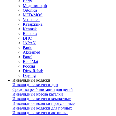
Barry
Медицинофф
Ortonica
MED-MOS
Vermeiren
Катаржина
Kenmak
Remetex
DHC
JAPAN
Pardo
Akcesmed
Patrol
Reh4Mat
Россия
Dietz Rehab
Dayang
Инвалидные коляски
Инвалидные коляски дцп
Средства реабилитации для детей
Инвалидные кресла каталки
Инвалидные коляски комнатные
Инвалидные коляски прогулочные
Инвалидные коляски для полных
Инвалидные коляски активные