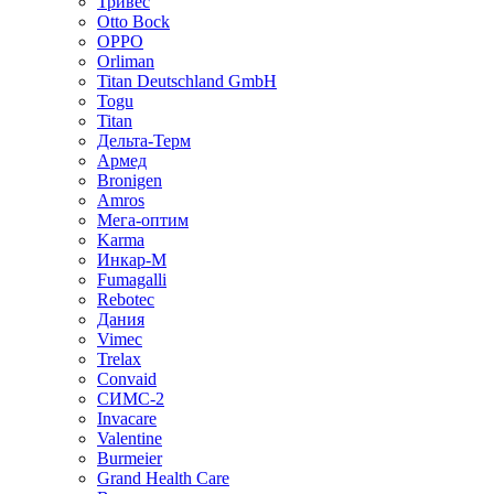
Тривес
Otto Bock
OPPO
Orliman
Titan Deutschland GmbH
Togu
Titan
Дельта-Терм
Армед
Bronigen
Amros
Мега-оптим
Karma
Инкар-М
Fumagalli
Rebotec
Дания
Vimec
Trelax
Convaid
СИМС-2
Invacare
Valentine
Burmeier
Grand Health Care