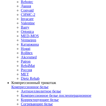
Rebotec
Дания
Convaid
СИМС-2
Invacare
Valentine
Barry
Ortonica
MED-MOS
Vermeiren
Катаржина
Hoggi
Rollitex
Akcesmed
Patron
Reh4Mat
Россия
МЕТ
Dietz Rehab
Компрессионный трикотаж
Компрессионное белье
Антицеллюлитное белье
Компрессионное белье послеоперационное
Корректирующее белье
Согревающее белье