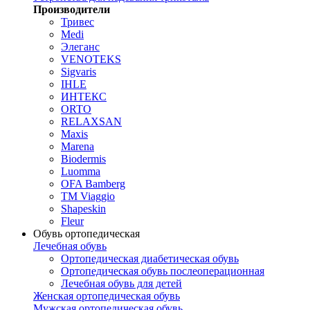
Производители
Тривес
Medi
Элеганс
VENOTEKS
Sigvaris
IHLE
ИНТЕКС
ORTO
RELAXSAN
Maxis
Marena
Biodermis
Luomma
OFA Bamberg
TM Viaggio
Shapeskin
Fleur
Обувь ортопедическая
Лечебная обувь
Ортопедическая диабетическая обувь
Ортопедическая обувь послеоперационная
Лечебная обувь для детей
Женская ортопедическая обувь
Мужская ортопедическая обувь