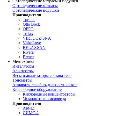
Ортопедические матрасы и подушки
Ортопедические матрасы
Ортопедические подушки
Производители
Тривес
Otto Bock
OPPO
Trelax
VIRTUOZ-SNA
ViskoLove
RELAXSAN
Rivera
Brener
Медтехника
Ингаляторы
Алкотестры
Весы и анализаторы состава тела
Тонометры
Аппараты лечебно-диагностические
Кислородное оборудование
Кислородные концентраторы
Увлажнители кислорода
Производители
Армед
СИМС-2