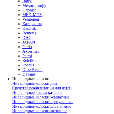
Barry
Медицинофф
Ortonica
MED-MOS
Vermeiren
Катаржина
Kenmak
Remetex
DHC
JAPAN
Pardo
Akcesmed
Patrol
Reh4Mat
Россия
Dietz Rehab
Dayang
Инвалидные коляски
Инвалидные коляски дцп
Средства реабилитации для детей
Инвалидные кресла каталки
Инвалидные коляски комнатные
Инвалидные коляски прогулочные
Инвалидные коляски для полных
Инвалидные коляски активные