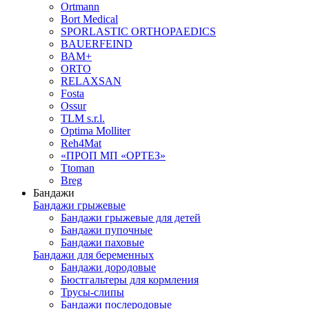
Ortmann
Bort Medical
SPORLASTIC ORTHOPAEDICS
BAUERFEIND
ВАМ+
ORTO
RELAXSAN
Fosta
Ossur
TLM s.r.l.
Optima Molliter
Reh4Mat
«ПРОП МП «ОРТЕЗ»
Ttoman
Breg
Бандажи
Бандажи грыжевые
Бандажи грыжевые для детей
Бандажи пупочные
Бандажи паховые
Бандажи для беременных
Бандажи дородовые
Бюстгальтеры для кормления
Трусы-слипы
Бандажи послеродовые