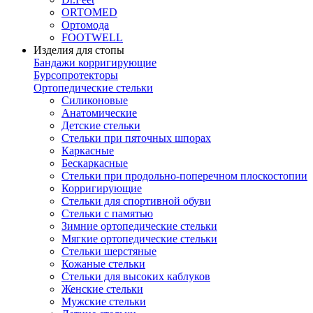
ORTOMED
Ортомода
FOOTWELL
Изделия для стопы
Бандажи корригирующие
Бурсопротекторы
Ортопедические стельки
Силиконовые
Анатомические
Детские стельки
Стельки при пяточных шпорах
Каркасные
Бескаркасные
Стельки при продольно-поперечном плоскостопии
Корригирующие
Стельки для спортивной обуви
Стельки с памятью
Зимние ортопедические стельки
Мягкие ортопедические стельки
Стельки шерстяные
Кожаные стельки
Стельки для высоких каблуков
Женские стельки
Мужские стельки