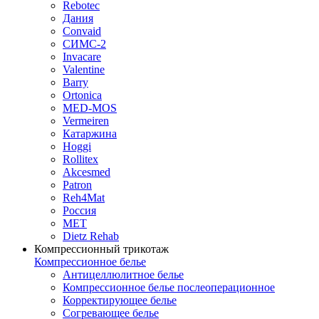
Rebotec
Дания
Convaid
СИМС-2
Invacare
Valentine
Barry
Ortonica
MED-MOS
Vermeiren
Катаржина
Hoggi
Rollitex
Akcesmed
Patron
Reh4Mat
Россия
МЕТ
Dietz Rehab
Компрессионный трикотаж
Компрессионное белье
Антицеллюлитное белье
Компрессионное белье послеоперационное
Корректирующее белье
Согревающее белье