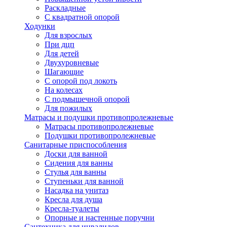
Раскладные
С квадратной опорой
Ходунки
Для взрослых
При дцп
Для детей
Двухуровневые
Шагающие
С опорой под локоть
На колесах
С подмышечной опорой
Для пожилых
Матрасы и подушки противопролежневые
Матрасы противопролежневые
Подушки противопролежневые
Санитарные приспособления
Доски для ванной
Сидения для ванны
Стулья для ванны
Ступеньки для ванной
Насадка на унитаз
Кресла для душа
Кресла-туалеты
Опорные и настенные поручни
Сантехника для инвалидов