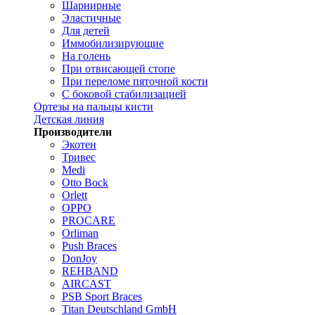
Шарнирные
Эластичные
Для детей
Иммобилизирующие
На голень
При отвисающей стопе
При переломе пяточной кости
С боковой стабилизацией
Ортезы на пальцы кисти
Детская линия
Производители
Экотен
Тривес
Medi
Otto Bock
Orlett
OPPO
PROCARE
Orliman
Push Braces
DonJoy
REHBAND
AIRCAST
PSB Sport Braces
Titan Deutschland GmbH