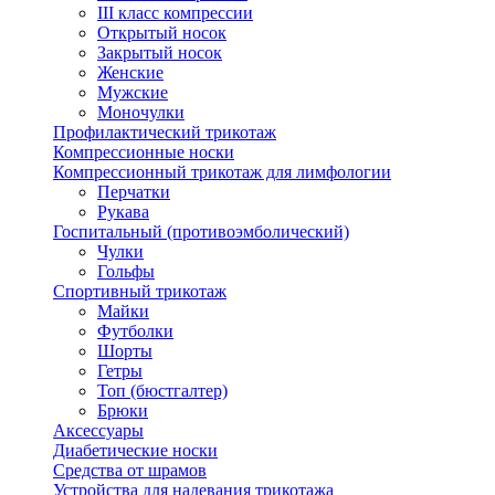
III класс компрессии
Открытый носок
Закрытый носок
Женские
Мужские
Моночулки
Профилактический трикотаж
Компрессионные носки
Компрессионный трикотаж для лимфологии
Перчатки
Рукава
Госпитальный (противоэмболический)
Чулки
Гольфы
Спортивный трикотаж
Майки
Футболки
Шорты
Гетры
Топ (бюстгалтер)
Брюки
Аксессуары
Диабетические носки
Средства от шрамов
Устройства для надевания трикотажа