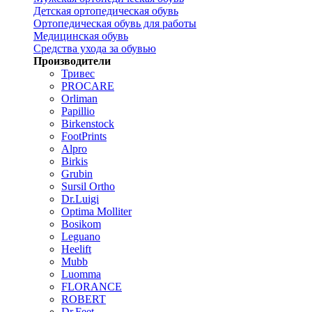
Детская ортопедическая обувь
Ортопедическая обувь для работы
Медицинская обувь
Средства ухода за обувью
Производители
Тривес
PROCARE
Orliman
Papillio
Birkenstock
FootPrints
Alpro
Birkis
Grubin
Sursil Ortho
Dr.Luigi
Optima Molliter
Bosikom
Leguano
Heelift
Mubb
Luomma
FLORANCE
ROBERT
Dr.Feet