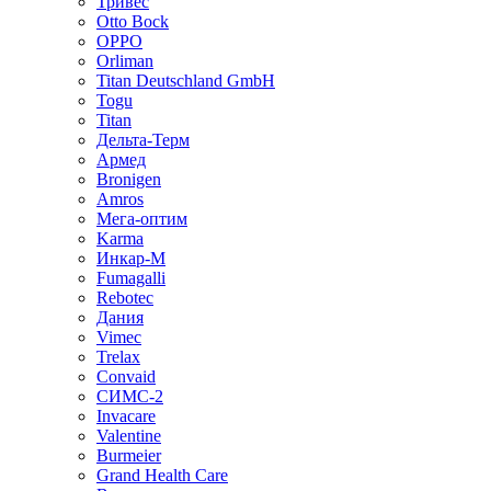
Тривес
Otto Bock
OPPO
Orliman
Titan Deutschland GmbH
Togu
Titan
Дельта-Терм
Армед
Bronigen
Amros
Мега-оптим
Karma
Инкар-М
Fumagalli
Rebotec
Дания
Vimec
Trelax
Convaid
СИМС-2
Invacare
Valentine
Burmeier
Grand Health Care