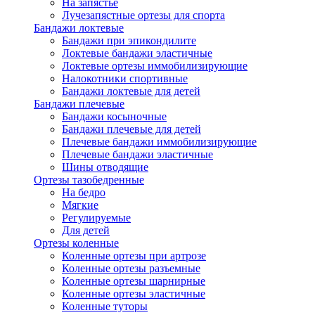
На запястье
Лучезапястные ортезы для спорта
Бандажи локтевые
Бандажи при эпикондилите
Локтевые бандажи эластичные
Локтевые ортезы иммобилизирующие
Налокотники спортивные
Бандажи локтевые для детей
Бандажи плечевые
Бандажи косыночные
Бандажи плечевые для детей
Плечевые бандажи иммобилизирующие
Плечевые бандажи эластичные
Шины отводящие
Ортезы тазобедренные
На бедро
Мягкие
Регулируемые
Для детей
Ортезы коленные
Коленные ортезы при артрозе
Коленные ортезы разъемные
Коленные ортезы шарнирные
Коленные ортезы эластичные
Коленные туторы