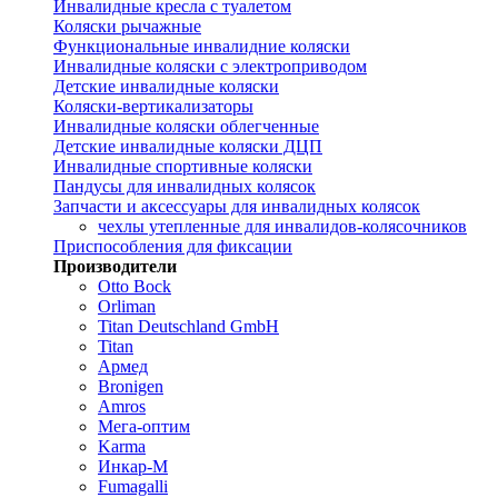
Инвалидные кресла с туалетом
Коляски рычажные
Функциональные инвалидние коляски
Инвалидные коляски с электроприводом
Детские инвалидные коляски
Коляски-вертикализаторы
Инвалидные коляски облегченные
Детские инвалидные коляски ДЦП
Инвалидные спортивные коляски
Пандусы для инвалидных колясок
Запчасти и аксессуары для инвалидных колясок
чехлы утепленные для инвалидов-колясочников
Приспособления для фиксации
Производители
Otto Bock
Orliman
Titan Deutschland GmbH
Titan
Армед
Bronigen
Amros
Мега-оптим
Karma
Инкар-М
Fumagalli