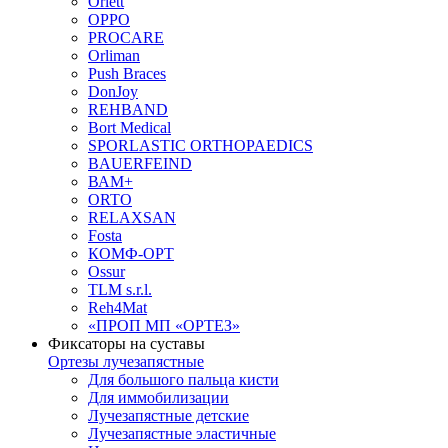
Orlett
OPPO
PROCARE
Orliman
Push Braces
DonJoy
REHBAND
Bort Medical
SPORLASTIC ORTHOPAEDICS
BAUERFEIND
ВАМ+
ORTO
RELAXSAN
Fosta
КОМФ-ОРТ
Ossur
TLM s.r.l.
Reh4Mat
«ПРОП МП «ОРТЕЗ»
Фиксаторы на суставы
Ортезы лучезапястные
Для большого пальца кисти
Для иммобилизации
Лучезапястные детские
Лучезапястные эластичные