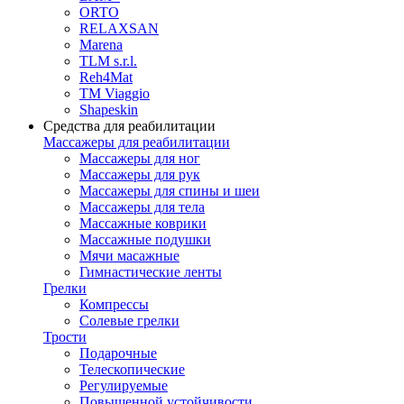
ORTO
RELAXSAN
Marena
TLM s.r.l.
Reh4Mat
TM Viaggio
Shapeskin
Средства для реабилитации
Массажеры для реабилитации
Массажеры для ног
Массажеры для рук
Массажеры для спины и шеи
Массажеры для тела
Массажные коврики
Массажные подушки
Мячи масажные
Гимнастические ленты
Грелки
Компрессы
Солевые грелки
Трости
Подарочные
Телескопические
Регулируемые
Повышенной устойчивости