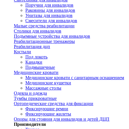
Поручни для инвалидов
Раковины для инвалидов
Унитазы для инвалидов
Смесители для инвалидов
Малые средства реабилитации
Столики для инвалидов
Подъемные устройства для инвалидов
Реабилитационные тренажеры
Реабилитация дцп
Костыли
Под локоть
Канадки
Подмышечные
Медицинские кровати
Медицинские кровати с санитарным оснащением
Медицинские кушетки
Массажные столы
Одеяла и одежда
Тумбы прикроватные
Ортопедические средства для фиксации
Фиксирующие ремни
Фиксирующие жилеты
Опоры для стояния для инвалидов и детей ДЦП
Производители