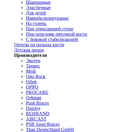
Шарнирные
Эластичные
Для детей
Иммобилизирующие
На голень
При отвисающей стопе
При переломе пяточной кости
С боковой стабилизацией
Ортезы на пальцы кисти
Детская линия
Производители
Экотен
Тривес
Medi
Otto Bock
Orlett
OPPO
PROCARE
Orliman
Push Braces
DonJoy
REHBAND
AIRCAST
PSB Sport Braces
Titan Deutschland GmbH