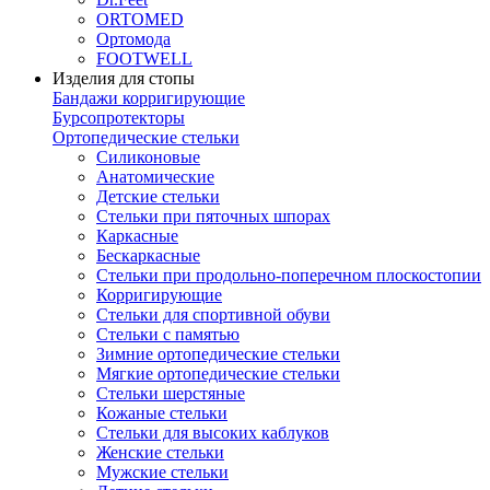
ORTOMED
Ортомода
FOOTWELL
Изделия для стопы
Бандажи корригирующие
Бурсопротекторы
Ортопедические стельки
Силиконовые
Анатомические
Детские стельки
Стельки при пяточных шпорах
Каркасные
Бескаркасные
Стельки при продольно-поперечном плоскостопии
Корригирующие
Стельки для спортивной обуви
Стельки с памятью
Зимние ортопедические стельки
Мягкие ортопедические стельки
Стельки шерстяные
Кожаные стельки
Стельки для высоких каблуков
Женские стельки
Мужские стельки