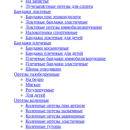
На запястье
Лучезапястные ортезы для спорта
Бандажи локтевые
Бандажи при эпикондилите
Локтевые бандажи эластичные
Локтевые ортезы иммобилизирующие
Налокотники спортивные
Бандажи локтевые для детей
Бандажи плечевые
Бандажи косыночные
Бандажи плечевые для детей
Плечевые бандажи иммобилизирующие
Плечевые бандажи эластичные
Шины отводящие
Ортезы тазобедренные
На бедро
Мягкие
Регулируемые
Для детей
Ортезы коленные
Коленные ортезы при артрозе
Коленные ортезы разъемные
Коленные ортезы шарнирные
Коленные ортезы эластичные
Коленные туторы