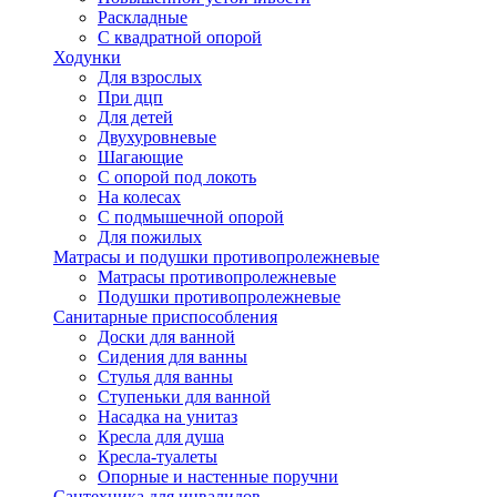
Раскладные
С квадратной опорой
Ходунки
Для взрослых
При дцп
Для детей
Двухуровневые
Шагающие
С опорой под локоть
На колесах
С подмышечной опорой
Для пожилых
Матрасы и подушки противопролежневые
Матрасы противопролежневые
Подушки противопролежневые
Санитарные приспособления
Доски для ванной
Сидения для ванны
Стулья для ванны
Ступеньки для ванной
Насадка на унитаз
Кресла для душа
Кресла-туалеты
Опорные и настенные поручни
Сантехника для инвалидов