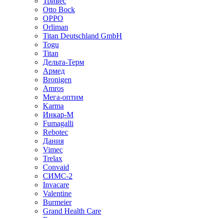
Тривес
Otto Bock
OPPO
Orliman
Titan Deutschland GmbH
Togu
Titan
Дельта-Терм
Армед
Bronigen
Amros
Мега-оптим
Karma
Инкар-М
Fumagalli
Rebotec
Дания
Vimec
Trelax
Convaid
СИМС-2
Invacare
Valentine
Burmeier
Grand Health Care