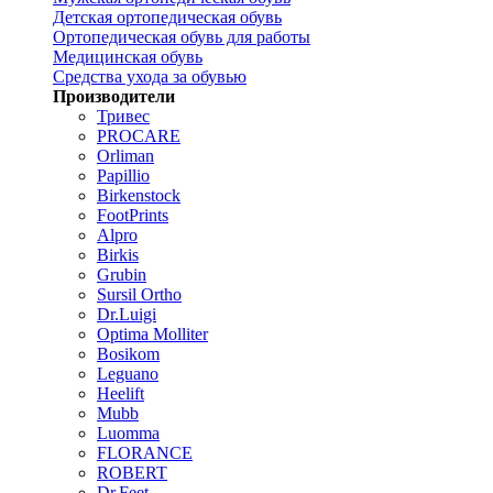
Детская ортопедическая обувь
Ортопедическая обувь для работы
Медицинская обувь
Средства ухода за обувью
Производители
Тривес
PROCARE
Orliman
Papillio
Birkenstock
FootPrints
Alpro
Birkis
Grubin
Sursil Ortho
Dr.Luigi
Optima Molliter
Bosikom
Leguano
Heelift
Mubb
Luomma
FLORANCE
ROBERT
Dr.Feet