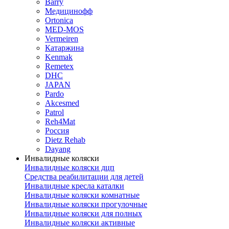
Barry
Медицинофф
Ortonica
MED-MOS
Vermeiren
Катаржина
Kenmak
Remetex
DHC
JAPAN
Pardo
Akcesmed
Patrol
Reh4Mat
Россия
Dietz Rehab
Dayang
Инвалидные коляски
Инвалидные коляски дцп
Средства реабилитации для детей
Инвалидные кресла каталки
Инвалидные коляски комнатные
Инвалидные коляски прогулочные
Инвалидные коляски для полных
Инвалидные коляски активные