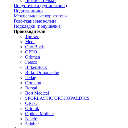
Летние стельки
Полустельки (супинаторы)
Подпяточники
Межпальцевые корректоры
Геле-тканевые кольца
Подкладки (подушечки)
Производители
Тривес
Medi
Otto Bock
OPPO
Orliman
Fresco
Birkenstock
Birko Orthopaedie
Pedag
Ortmann
Bergal
Bort Medical
SPORLASTIC ORTHOPAEDICS
ORTO
Ortonik
Optima Molliter
Natch!
Saluber