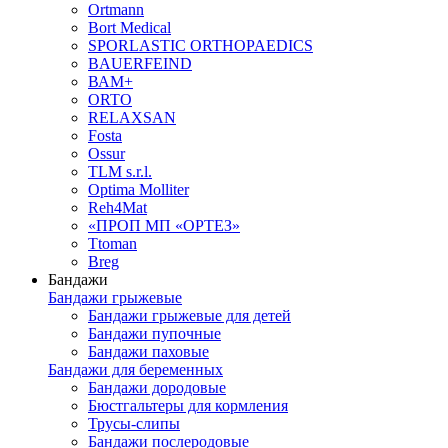
Ortmann
Bort Medical
SPORLASTIC ORTHOPAEDICS
BAUERFEIND
ВАМ+
ORTO
RELAXSAN
Fosta
Ossur
TLM s.r.l.
Optima Molliter
Reh4Mat
«ПРОП МП «ОРТЕЗ»
Ttoman
Breg
Бандажи
Бандажи грыжевые
Бандажи грыжевые для детей
Бандажи пупочные
Бандажи паховые
Бандажи для беременных
Бандажи дородовые
Бюстгальтеры для кормления
Трусы-слипы
Бандажи послеродовые