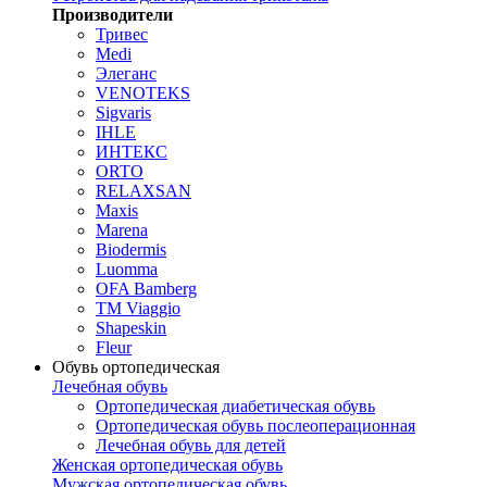
Производители
Тривес
Medi
Элеганс
VENOTEKS
Sigvaris
IHLE
ИНТЕКС
ORTO
RELAXSAN
Maxis
Marena
Biodermis
Luomma
OFA Bamberg
TM Viaggio
Shapeskin
Fleur
Обувь ортопедическая
Лечебная обувь
Ортопедическая диабетическая обувь
Ортопедическая обувь послеоперационная
Лечебная обувь для детей
Женская ортопедическая обувь
Мужская ортопедическая обувь