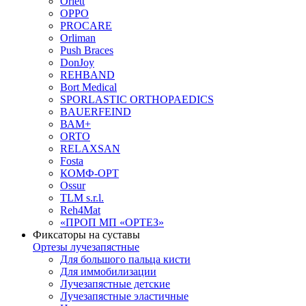
Orlett
OPPO
PROCARE
Orliman
Push Braces
DonJoy
REHBAND
Bort Medical
SPORLASTIC ORTHOPAEDICS
BAUERFEIND
ВАМ+
ORTO
RELAXSAN
Fosta
КОМФ-ОРТ
Ossur
TLM s.r.l.
Reh4Mat
«ПРОП МП «ОРТЕЗ»
Фиксаторы на суставы
Ортезы лучезапястные
Для большого пальца кисти
Для иммобилизации
Лучезапястные детские
Лучезапястные эластичные