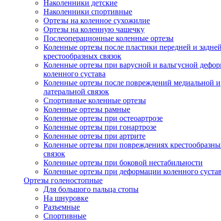
Наколенники детские
Наколенники спортивные
Ортезы на коленное сухожилие
Ортезы на коленную чашечку
Послеоперационные коленные ортезы
Коленные ортезы после пластики передней и задне
крестообразных связок
Коленные ортезы при варусной и вальгусной дефо
коленного сустава
Коленные ортезы после повреждений медиальной и
латеральной связок
Спортивные коленные ортезы
Коленные ортезы рамные
Коленные ортезы при остеоартрозе
Коленные ортезы при гонартрозе
Коленные ортезы при артрите
Коленные ортезы при повреждениях крестообразны
связок
Коленные ортезы при боковой нестабильности
Коленные ортезы при деформации коленного суста
Ортезы голеностопные
Для большого пальца стопы
На шнуровке
Разъемные
Спортивные