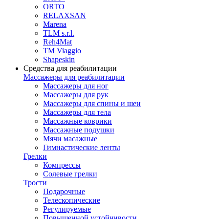
ORTO
RELAXSAN
Marena
TLM s.r.l.
Reh4Mat
TM Viaggio
Shapeskin
Средства для реабилитации
Массажеры для реабилитации
Массажеры для ног
Массажеры для рук
Массажеры для спины и шеи
Массажеры для тела
Массажные коврики
Массажные подушки
Мячи масажные
Гимнастические ленты
Грелки
Компрессы
Солевые грелки
Трости
Подарочные
Телескопические
Регулируемые
Повышенной устойчивости