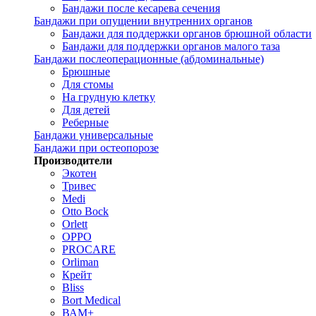
Бандажи после кесарева сечения
Бандажи при опущении внутренних органов
Бандажи для поддержки органов брюшной области
Бандажи для поддержки органов малого таза
Бандажи послеоперационные (абдоминальные)
Брюшные
Для стомы
На грудную клетку
Для детей
Реберные
Бандажи универсальные
Бандажи при остеопорозе
Производители
Экотен
Тривес
Medi
Otto Bock
Orlett
OPPO
PROCARE
Orliman
Крейт
Bliss
Bort Medical
ВАМ+