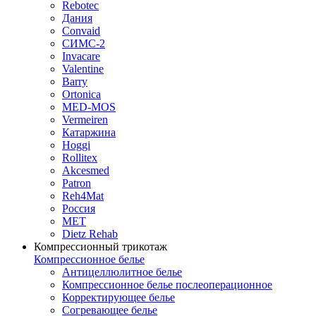
Rebotec
Дания
Convaid
СИМС-2
Invacare
Valentine
Barry
Ortonica
MED-MOS
Vermeiren
Катаржина
Hoggi
Rollitex
Akcesmed
Patron
Reh4Mat
Россия
МЕТ
Dietz Rehab
Компрессионный трикотаж
Компрессионное белье
Антицеллюлитное белье
Компрессионное белье послеоперационное
Корректирующее белье
Согревающее белье