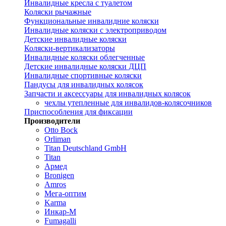
Инвалидные кресла с туалетом
Коляски рычажные
Функциональные инвалидние коляски
Инвалидные коляски с электроприводом
Детские инвалидные коляски
Коляски-вертикализаторы
Инвалидные коляски облегченные
Детские инвалидные коляски ДЦП
Инвалидные спортивные коляски
Пандусы для инвалидных колясок
Запчасти и аксессуары для инвалидных колясок
чехлы утепленные для инвалидов-колясочников
Приспособления для фиксации
Производители
Otto Bock
Orliman
Titan Deutschland GmbH
Titan
Армед
Bronigen
Amros
Мега-оптим
Karma
Инкар-М
Fumagalli