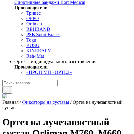
Спортивные бандажи Bort Medical
Производители
Тривес
OPPO
Orliman
REHBAND
PSB Sport Braces
Togu
BOSU
KINERAPY
Reh4Mat
Ортезы индивидуального изготовления
Производители
«ПРОП МП «ОРТЕЗ»
Главная
/
Фиксаторы на суставы
/
Ортез на лучезапястный
сустав
Ортез на лучезапястный
сустав Orliman M760, M660