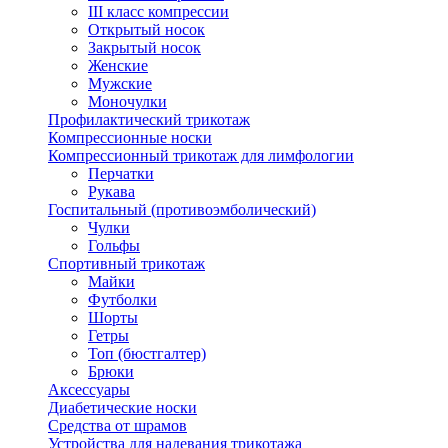
III класс компрессии
Открытый носок
Закрытый носок
Женские
Мужские
Моночулки
Профилактический трикотаж
Компрессионные носки
Компрессионный трикотаж для лимфологии
Перчатки
Рукава
Госпитальный (противоэмболический)
Чулки
Гольфы
Спортивный трикотаж
Майки
Футболки
Шорты
Гетры
Топ (бюстгалтер)
Брюки
Аксессуары
Диабетические носки
Средства от шрамов
Устройства для надевания трикотажа