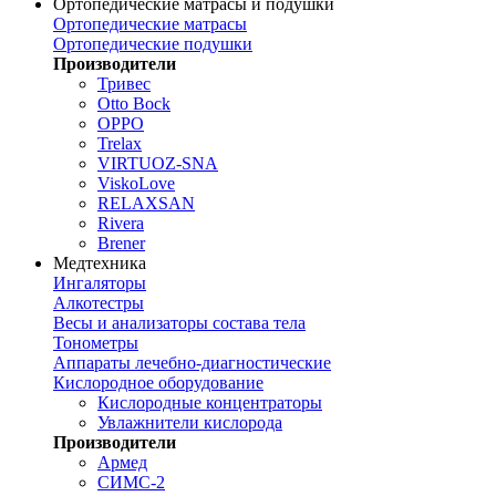
Ортопедические матрасы и подушки
Ортопедические матрасы
Ортопедические подушки
Производители
Тривес
Otto Bock
OPPO
Trelax
VIRTUOZ-SNA
ViskoLove
RELAXSAN
Rivera
Brener
Медтехника
Ингаляторы
Алкотестры
Весы и анализаторы состава тела
Тонометры
Аппараты лечебно-диагностические
Кислородное оборудование
Кислородные концентраторы
Увлажнители кислорода
Производители
Армед
СИМС-2