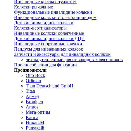
Инвалидные кресла с туалетом
Коляски рычажные
Функциональные инвалидние коляски
Инвалидные коляски с электроприводом
Детские инвалидные коляски
Коляски-вертикализаторы
Инвалидные коляски облегченные
Детские инвалидные коляски ДЦП
Инвалидные спортивные коляски
Пандусы для инвалидных колясок
Запчасти и аксессуары для инвалидных колясок
чехлы утепленные для инвалидов-колясочников
Приспособления для фиксации
Производители
Otto Bock
Orliman
Titan Deutschland GmbH
Titan
Армед
Bronigen
Amros
Мега-оптим
Karma
Инкар-М
Fumagalli