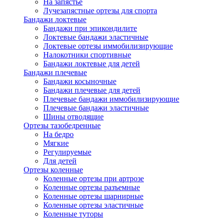
На запястье
Лучезапястные ортезы для спорта
Бандажи локтевые
Бандажи при эпикондилите
Локтевые бандажи эластичные
Локтевые ортезы иммобилизирующие
Налокотники спортивные
Бандажи локтевые для детей
Бандажи плечевые
Бандажи косыночные
Бандажи плечевые для детей
Плечевые бандажи иммобилизирующие
Плечевые бандажи эластичные
Шины отводящие
Ортезы тазобедренные
На бедро
Мягкие
Регулируемые
Для детей
Ортезы коленные
Коленные ортезы при артрозе
Коленные ортезы разъемные
Коленные ортезы шарнирные
Коленные ортезы эластичные
Коленные туторы