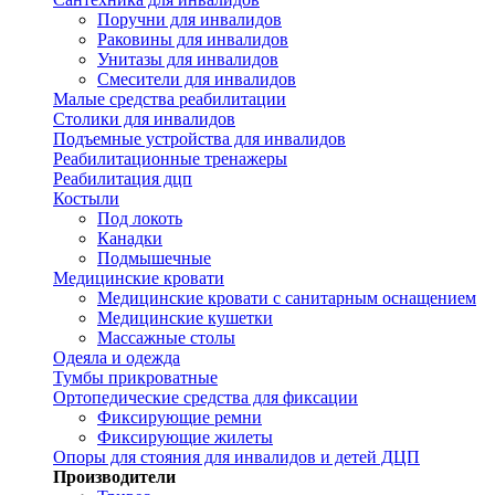
Поручни для инвалидов
Раковины для инвалидов
Унитазы для инвалидов
Смесители для инвалидов
Малые средства реабилитации
Столики для инвалидов
Подъемные устройства для инвалидов
Реабилитационные тренажеры
Реабилитация дцп
Костыли
Под локоть
Канадки
Подмышечные
Медицинские кровати
Медицинские кровати с санитарным оснащением
Медицинские кушетки
Массажные столы
Одеяла и одежда
Тумбы прикроватные
Ортопедические средства для фиксации
Фиксирующие ремни
Фиксирующие жилеты
Опоры для стояния для инвалидов и детей ДЦП
Производители