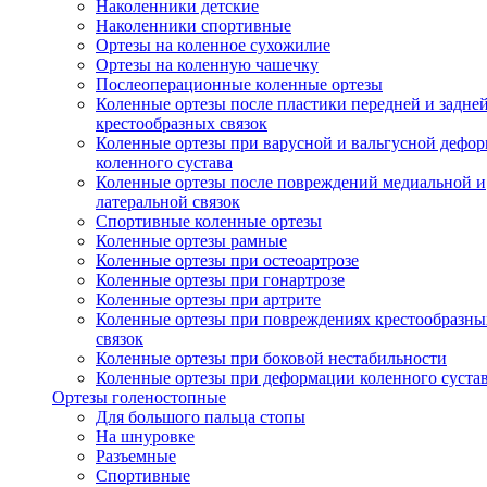
Наколенники детские
Наколенники спортивные
Ортезы на коленное сухожилие
Ортезы на коленную чашечку
Послеоперационные коленные ортезы
Коленные ортезы после пластики передней и задне
крестообразных связок
Коленные ортезы при варусной и вальгусной дефо
коленного сустава
Коленные ортезы после повреждений медиальной и
латеральной связок
Спортивные коленные ортезы
Коленные ортезы рамные
Коленные ортезы при остеоартрозе
Коленные ортезы при гонартрозе
Коленные ортезы при артрите
Коленные ортезы при повреждениях крестообразны
связок
Коленные ортезы при боковой нестабильности
Коленные ортезы при деформации коленного суста
Ортезы голеностопные
Для большого пальца стопы
На шнуровке
Разъемные
Спортивные