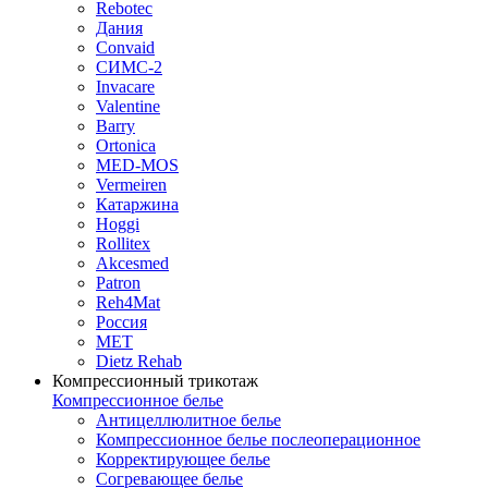
Rebotec
Дания
Convaid
СИМС-2
Invacare
Valentine
Barry
Ortonica
MED-MOS
Vermeiren
Катаржина
Hoggi
Rollitex
Akcesmed
Patron
Reh4Mat
Россия
МЕТ
Dietz Rehab
Компрессионный трикотаж
Компрессионное белье
Антицеллюлитное белье
Компрессионное белье послеоперационное
Корректирующее белье
Согревающее белье