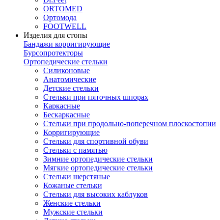
ORTOMED
Ортомода
FOOTWELL
Изделия для стопы
Бандажи корригирующие
Бурсопротекторы
Ортопедические стельки
Силиконовые
Анатомические
Детские стельки
Стельки при пяточных шпорах
Каркасные
Бескаркасные
Стельки при продольно-поперечном плоскостопии
Корригирующие
Стельки для спортивной обуви
Стельки с памятью
Зимние ортопедические стельки
Мягкие ортопедические стельки
Стельки шерстяные
Кожаные стельки
Стельки для высоких каблуков
Женские стельки
Мужские стельки