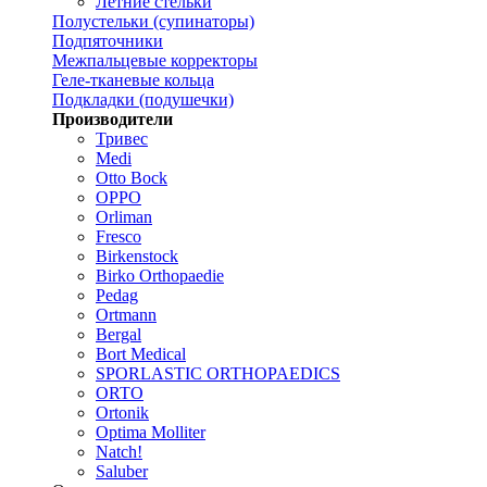
Летние стельки
Полустельки (супинаторы)
Подпяточники
Межпальцевые корректоры
Геле-тканевые кольца
Подкладки (подушечки)
Производители
Тривес
Medi
Otto Bock
OPPO
Orliman
Fresco
Birkenstock
Birko Orthopaedie
Pedag
Ortmann
Bergal
Bort Medical
SPORLASTIC ORTHOPAEDICS
ORTO
Ortonik
Optima Molliter
Natch!
Saluber