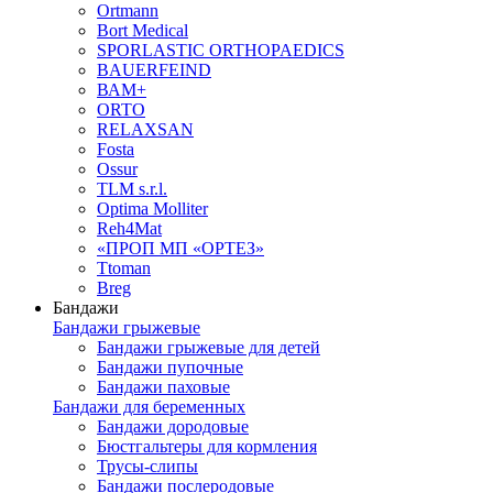
Ortmann
Bort Medical
SPORLASTIC ORTHOPAEDICS
BAUERFEIND
ВАМ+
ORTO
RELAXSAN
Fosta
Ossur
TLM s.r.l.
Optima Molliter
Reh4Mat
«ПРОП МП «ОРТЕЗ»
Ttoman
Breg
Бандажи
Бандажи грыжевые
Бандажи грыжевые для детей
Бандажи пупочные
Бандажи паховые
Бандажи для беременных
Бандажи дородовые
Бюстгальтеры для кормления
Трусы-слипы
Бандажи послеродовые