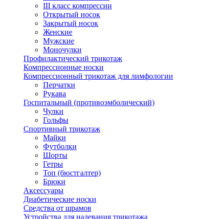
III класс компрессии
Открытый носок
Закрытый носок
Женские
Мужские
Моночулки
Профилактический трикотаж
Компрессионные носки
Компрессионный трикотаж для лимфологии
Перчатки
Рукава
Госпитальный (противоэмболический)
Чулки
Гольфы
Спортивный трикотаж
Майки
Футболки
Шорты
Гетры
Топ (бюстгалтер)
Брюки
Аксессуары
Диабетические носки
Средства от шрамов
Устройства для надевания трикотажа