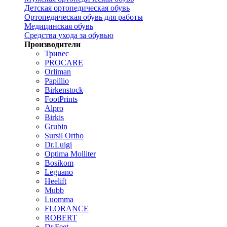
Детская ортопедическая обувь
Ортопедическая обувь для работы
Медицинская обувь
Средства ухода за обувью
Производители
Тривес
PROCARE
Orliman
Papillio
Birkenstock
FootPrints
Alpro
Birkis
Grubin
Sursil Ortho
Dr.Luigi
Optima Molliter
Bosikom
Leguano
Heelift
Mubb
Luomma
FLORANCE
ROBERT
Dr.Feet