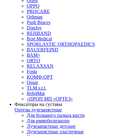
Orlett
OPPO
PROCARE
Orliman
Push Braces
DonJoy
REHBAND
Bort Medical
SPORLASTIC ORTHOPAEDICS
BAUERFEIND
ВАМ+
ORTO
RELAXSAN
Fosta
КОМФ-ОРТ
Ossur
TLM s.r.l.
Reh4Mat
«ПРОП МП «ОРТЕЗ»
Фиксаторы на суставы
Ортезы лучезапястные
Для большого пальца кисти
Для иммобилизации
Лучезапястные детские
Лучезапястные эластичные