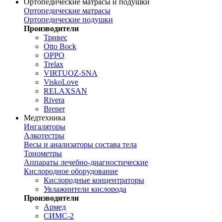
Ортопедические матрасы и подушки
Ортопедические матрасы
Ортопедические подушки
Производители
Тривес
Otto Bock
OPPO
Trelax
VIRTUOZ-SNA
ViskoLove
RELAXSAN
Rivera
Brener
Медтехника
Ингаляторы
Алкотестры
Весы и анализаторы состава тела
Тонометры
Аппараты лечебно-диагностические
Кислородное оборудование
Кислородные концентраторы
Увлажнители кислорода
Производители
Армед
СИМС-2