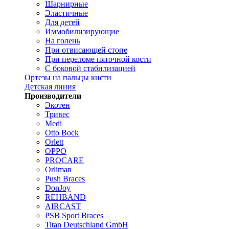
Шарнирные
Эластичные
Для детей
Иммобилизирующие
На голень
При отвисающей стопе
При переломе пяточной кости
С боковой стабилизацией
Ортезы на пальцы кисти
Детская линия
Производители
Экотен
Тривес
Medi
Otto Bock
Orlett
OPPO
PROCARE
Orliman
Push Braces
DonJoy
REHBAND
AIRCAST
PSB Sport Braces
Titan Deutschland GmbH