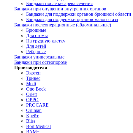
Бандажи после кесарева сечения
Бандажи при опущении внутренних органов
Бандажи для поддержки органов брюшной области
Бандажи для поддержки органов малого таза
Бандажи послеоперационные (абдоминальные)
Брюшные
Для стомы
На грудную клетку
Для детей
Реберные
Бандажи универсальные
Бандажи при остеопорозе
Производители
Экотен
Тривес
Medi
Otto Bock
Orlett
OPPO
PROCARE
Orliman
Крейт
Bliss
Bort Medical
ВАМ+