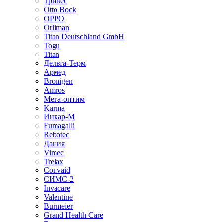
Тривес
Otto Bock
OPPO
Orliman
Titan Deutschland GmbH
Togu
Titan
Дельта-Терм
Армед
Bronigen
Amros
Мега-оптим
Karma
Инкар-М
Fumagalli
Rebotec
Дания
Vimec
Trelax
Convaid
СИМС-2
Invacare
Valentine
Burmeier
Grand Health Care