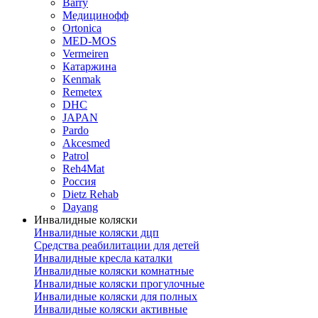
Barry
Медицинофф
Ortonica
MED-MOS
Vermeiren
Катаржина
Kenmak
Remetex
DHC
JAPAN
Pardo
Akcesmed
Patrol
Reh4Mat
Россия
Dietz Rehab
Dayang
Инвалидные коляски
Инвалидные коляски дцп
Средства реабилитации для детей
Инвалидные кресла каталки
Инвалидные коляски комнатные
Инвалидные коляски прогулочные
Инвалидные коляски для полных
Инвалидные коляски активные