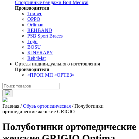
Спортивные бандажи Bort Medical
Производители
Тривес
OPPO
Orliman
REHBAND
PSB Sport Braces
Togu
BOSU
KINERAPY
Reh4Mat
Ортезы индивидуального изготовления
Производители
«ПРОП МП «ОРТЕЗ»
Главная
/
Обувь ортопедическая
/
Полуботинки
ортопедические женские GRIGIO
Полуботинки ортопедические
женские GRIGIO Optima