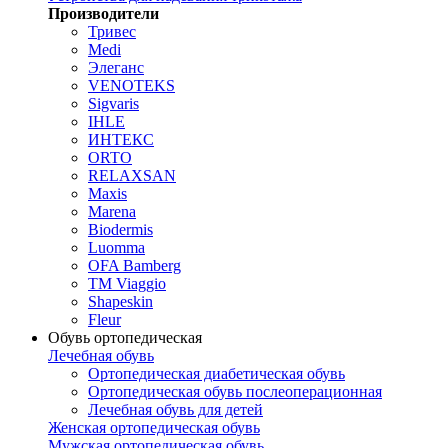
Производители
Тривес
Medi
Элеганс
VENOTEKS
Sigvaris
IHLE
ИНТЕКС
ORTO
RELAXSAN
Maxis
Marena
Biodermis
Luomma
OFA Bamberg
TM Viaggio
Shapeskin
Fleur
Обувь ортопедическая
Лечебная обувь
Ортопедическая диабетическая обувь
Ортопедическая обувь послеоперационная
Лечебная обувь для детей
Женская ортопедическая обувь
Мужская ортопедическая обувь