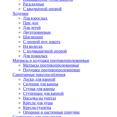
Раскладные
С квадратной опорой
Ходунки
Для взрослых
При дцп
Для детей
Двухуровневые
Шагающие
С опорой под локоть
На колесах
С подмышечной опорой
Для пожилых
Матрасы и подушки противопролежневые
Матрасы противопролежневые
Подушки противопролежневые
Санитарные приспособления
Доски для ванной
Сидения для ванны
Стулья для ванны
Ступеньки для ванной
Насадка на унитаз
Кресла для душа
Кресла-туалеты
Опорные и настенные поручни
Сантехника для инвалидов