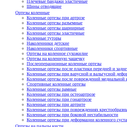
Плечевые бандажи эластичные
Шины отводящие
Ортезы коленные
Коленные ортезы при артрозе
Коленные ортезы разъемные
Коленные ортезы шарнирные
Коленные ортезы эластичные
Коленные туторы
Наколенники детские
Наколенники спортивные
Ортезы на коленное сухожилие
Ортезы на коленную чашечку
Послеоперационные коленные ортезы
Коленные ортезы после пластики передней и задне
Коленные ортезы при варусной и вальгусной дефо
Коленные ортезы после повреждений медиальной и
Спортивные коленные ортезы
Коленные ортезы рамные
Коленные ортезы при остеоартрозе
Коленные ортезы при гонартрозе
Коленные ортезы при артрите
Коленные ортезы при повреждениях крестообразны
Коленные ортезы при боковой нестабильности
Коленные ортезы при деформации коленного суста
Ортезы на пальцы кисти