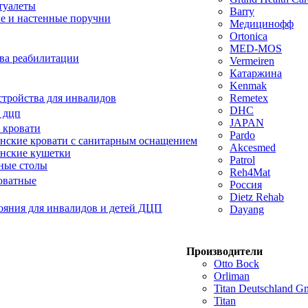
туалеты
Barry
е и настенные поручни
Медицинофф
Ortonica
MED-MOS
ва реабилитации
Vermeiren
Катаржина
Kenmak
тройства для инвалидов
Remetex
DHC
 дцп
JAPAN
 кровати
Pardo
ские кровати с санитарным оснащением
Akcesmed
нские кушетки
Patrol
ные столы
Reh4Mat
оватные
Россия
Dietz Rehab
ояния для инвалидов и детей ДЦП
Dayang
Производители
Otto Bock
Orliman
Titan Deutschland 
Titan