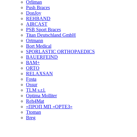
Orliman
Push Braces
DonJoy
REHBAND
AIRCAST
PSB Sport Braces
Titan Deutschland GmbH
Ortmann
Bort Medical
SPORLASTIC ORTHOPAEDICS
BAUERFEIND
ВАМ+
ORTO
RELAXSAN
Fosta
Ossur
TLM s.r.l.
Optima Molliter
Reh4Mat
«ПРОП МП «ОРТЕЗ»
Ttoman
Breg