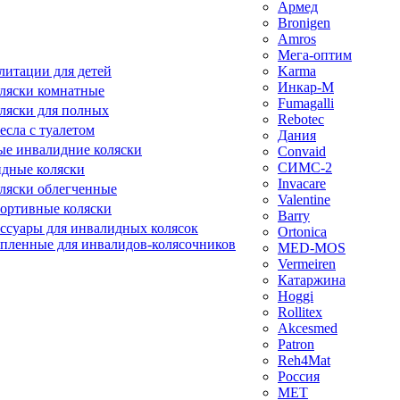
Армед
Bronigen
Amros
Мега-оптим
литации для детей
Karma
Инкар-М
ляски комнатные
Fumagalli
ляски для полных
Rebotec
сла с туалетом
Дания
е инвалидние коляски
Convaid
СИМС-2
идные коляски
Invacare
ляски облегченные
Valentine
ортивные коляски
Barry
ессуары для инвалидных колясок
Ortonica
епленные для инвалидов-колясочников
MED-MOS
Vermeiren
Катаржина
Hoggi
Rollitex
Akcesmed
Patron
Reh4Mat
Россия
МЕТ