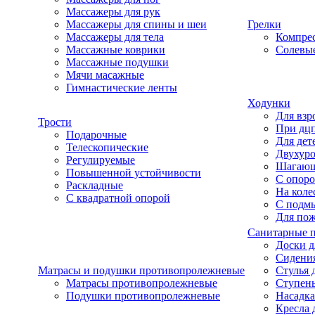
Массажеры для рук
Массажеры для спины и шеи
Грелки
Массажеры для тела
Компре
Массажные коврики
Солевые
Массажные подушки
Мячи масажные
Гимнастические ленты
Ходунки
Для взр
Трости
При дц
Подарочные
Для дет
Телескопические
Двухур
Регулируемые
Шагаю
Повышенной устойчивости
С опоро
Раскладные
На коле
С квадратной опорой
С подм
Для по
Санитарные 
Доски д
Сидения
Матрасы и подушки противопролежневые
Стулья 
Матрасы противопролежневые
Ступень
Подушки противопролежневые
Насадка
Кресла 