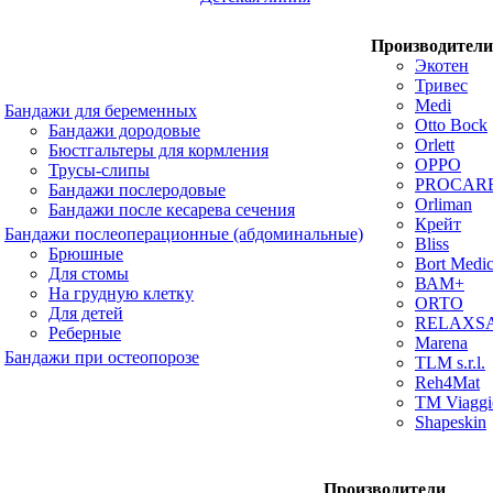
Производители
Экотен
Тривес
Medi
Бандажи для беременных
Otto Bock
Бандажи дородовые
Orlett
Бюстгальтеры для кормления
OPPO
Трусы-слипы
PROCAR
Бандажи послеродовые
Orliman
Бандажи после кесарева сечения
Крейт
Бандажи послеоперационные (абдоминальные)
Bliss
Брюшные
Bort Medic
Для стомы
ВАМ+
На грудную клетку
ORTO
Для детей
RELAXS
Реберные
Marena
Бандажи при остеопорозе
TLM s.r.l.
Reh4Mat
TM Viaggi
Shapeskin
Производители