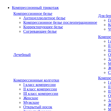
Компрессионный трикотаж
Компрессионное белье
Для бе
Антицеллюлитное белье
Г
Компрессионное белье послеоперационное
К
Корректирующее белье
Ч
Согревающее белье
Компре
I
I
I
Лечебный
О
З
М
Ж
С
Компре
Компрессионные колготки
I
I класс компрессии
I
II класс компрессии
I
III класс компрессии
О
Женские
З
Мужские
Ж
Открытый носок
М