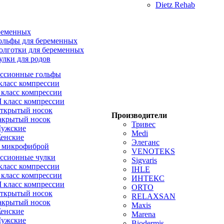
Dietz Rehab
ременных
ольфы для беременных
олготки для беременных
улки для родов
ссионные гольфы
 класс компрессии
I класс компрессии
II класс компрессии
ткрытый носок
Производители
акрытый носок
Тривес
ужские
Medi
енские
Элеганс
 микрофиброй
VENOTEKS
ссионные чулки
Sigvaris
 класс компрессии
IHLE
I класс компрессии
ИНТЕКС
II класс компрессии
ORTO
ткрытый носок
RELAXSAN
акрытый носок
Maxis
енские
Marena
ужские
Biodermis