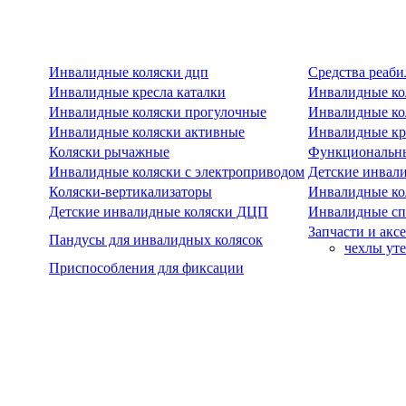
Инвалидные коляски дцп
Средства реаби
Инвалидные кресла каталки
Инвалидные ко
Инвалидные коляски прогулочные
Инвалидные ко
Инвалидные коляски активные
Инвалидные кре
Коляски рычажные
Функциональны
Инвалидные коляски с электроприводом
Детские инвал
Коляски-вертикализаторы
Инвалидные ко
Детские инвалидные коляски ДЦП
Инвалидные сп
Запчасти и акс
Пандусы для инвалидных колясок
чехлы ут
Приспособления для фиксации