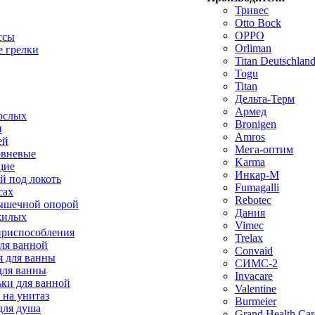
Тривес
Otto Bock
OPPO
ссы
Orliman
 грелки
Titan Deutschla
Togu
Titan
Дельта-Терм
Армед
ослых
Bronigen
п
Amros
ей
Мега-оптим
овневые
Karma
щие
Инкар-М
й под локоть
Fumagalli
сах
Rebotec
ышечной опорой
Дания
жилых
Vimec
приспособления
Trelax
ля ванной
Convaid
 для ванны
СИМС-2
для ванны
Invacare
ки для ванной
Valentine
 на унитаз
Burmeier
для душа
Grand Health Car