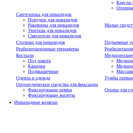
Кресла-
Опорны
Сантехника для инвалидов
Поручни для инвалидов
Раковины для инвалидов
Малые средст
Унитазы для инвалидов
Смесители для инвалидов
Столики для инвалидов
Подъемные ус
Реабилитационные тренажеры
Реабилитация
Костыли
Медицинские
Под локоть
Медицин
Канадки
Медици
Подмышечные
Массаж
Одеяла и одежда
Тумбы прикр
Ортопедические средства для фиксации
Фиксирующие ремни
Опоры для ст
Фиксирующие жилеты
Инвалидные коляски