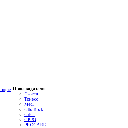
Производители
ующие
Экотен
Тривес
Medi
Otto Bock
Orlett
OPPO
PROCARE