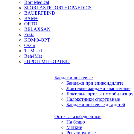
Bort Medical
SPORLASTIC ORTHOPAEDICS
BAUERFEIND
ВАМ+
ORTO
RELAXSAN
Fosta
КОМФ-ОРТ
Ossur
TLM s.r.l.
Reh4Mat
«ПРОП МП «ОРТЕЗ»
Бандажи локтевые
Бандажи при эпикондилите
Локтевые бандажи эластичные
Локтевые ортезы иммобилизир
Налокотники спортивные
Бандажи локтевые для детей
Ортезы тазобедренные
На бедро
Мягкие
Регулируемые