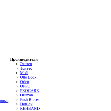
Производители
Экотен
Тривес
Medi
Otto Bock
Orlett
OPPO
PROCARE
Orliman
Push Braces
цовые
DonJoy
REHBAND